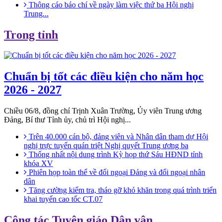
Thông cáo báo chí về ngày làm việc thứ ba Hội nghị
Trung...
Trong tỉnh
Chuẩn bị tốt các điều kiện cho năm học
2026 - 2027
Chiều 06/8, đồng chí Trịnh Xuân Trường, Ủy viên Trung ương
Đảng, Bí thư Tỉnh ủy, chủ trì Hội nghị...
Trên 40.000 cán bộ, đảng viên và Nhân dân tham dự Hội
nghị trực tuyến quán triệt Nghị quyết Trung ương ba
Thống nhất nội dung trình Kỳ họp thứ Sáu HĐND tỉnh
khóa XV
Phiên họp toàn thể về đối ngoại Đảng và đối ngoại nhân
dân
Tăng cường kiểm tra, tháo gỡ khó khăn trong quá trình triển
khai tuyến cao tốc CT.07
Công tác Tuyên giáo Dân vận