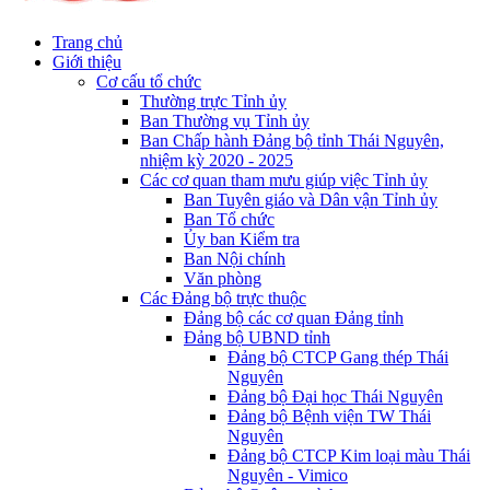
Trang chủ
Giới thiệu
Cơ cấu tổ chức
Thường trực Tỉnh ủy
Ban Thường vụ Tỉnh ủy
Ban Chấp hành Đảng bộ tỉnh Thái Nguyên,
nhiệm kỳ 2020 - 2025
Các cơ quan tham mưu giúp việc Tỉnh ủy
Ban Tuyên giáo và Dân vận Tỉnh ủy
Ban Tổ chức
Ủy ban Kiểm tra
Ban Nội chính
Văn phòng
Các Đảng bộ trực thuộc
Đảng bộ các cơ quan Đảng tỉnh
Đảng bộ UBND tỉnh
Đảng bộ CTCP Gang thép Thái
Nguyên
Đảng bộ Đại học Thái Nguyên
Đảng bộ Bệnh viện TW Thái
Nguyên
Đảng bộ CTCP Kim loại màu Thái
Nguyên - Vimico