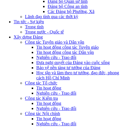
Đảng bộ Quân sự tỉnh
Đảng bộ Công an tỉnh
Các Đảng bộ Phường, Xã
Lãnh đạo tỉnh qua các thời kỳ
Tin tức - Sự kiện
Trong tỉnh
Trong nước - Quốc tế
Xây dựng Đảng
Công tác Tuyên giáo và Dân vận
Tin hoạt động công tác Tuyên giáo
Tin hoạt động công tác Dân vận
Nghiên cứu - Trao đổi
Đưa nghị quyết của Đảng vào cuộc sống
Bảo vệ nền tảng tư tưởng của Đảng
Học tập và làm theo tư tưởng, đạo đức, phong
cách Hồ Chí Minh
Công tác Tổ chức
Tin hoạt động
Nghiên cứu - Trao đổi
Công tác Kiểm tra
Tin hoạt động
Nghiên cứu - Trao đổi
Công tác Nội chính
Tin hoạt động
Nghiên cứu - Trao đổi