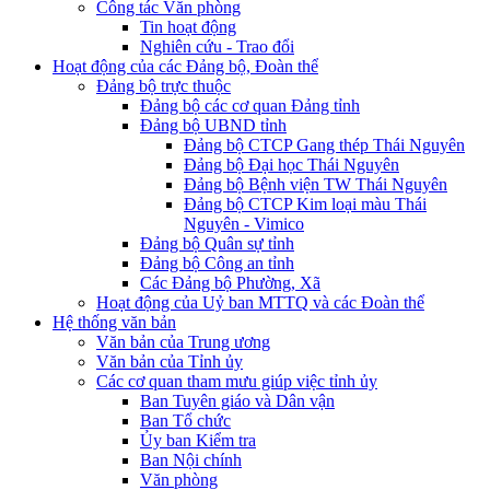
Công tác Văn phòng
Tin hoạt động
Nghiên cứu - Trao đổi
Hoạt động của các Đảng bộ, Đoàn thể
Đảng bộ trực thuộc
Đảng bộ các cơ quan Đảng tỉnh
Đảng bộ UBND tỉnh
Đảng bộ CTCP Gang thép Thái Nguyên
Đảng bộ Đại học Thái Nguyên
Đảng bộ Bệnh viện TW Thái Nguyên
Đảng bộ CTCP Kim loại màu Thái
Nguyên - Vimico
Đảng bộ Quân sự tỉnh
Đảng bộ Công an tỉnh
Các Đảng bộ Phường, Xã
Hoạt động của Uỷ ban MTTQ và các Đoàn thể
Hệ thống văn bản
Văn bản của Trung ương
Văn bản của Tỉnh ủy
Các cơ quan tham mưu giúp việc tỉnh ủy
Ban Tuyên giáo và Dân vận
Ban Tổ chức
Ủy ban Kiểm tra
Ban Nội chính
Văn phòng