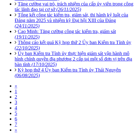
Tăng cường vai trò, trách nhiệm của cấp ủy viên trong công
tác lãnh đạo tại cơ sở
(26/11/2025)
Tổng kết công tác kiểm tra, giám sát, thi hành kỷ luật của
Đảng năm 2025 và nhiệm kỳ Đại hội XIII của Đảng
(24/11/2025)
Cao Minh: Tăng cường công tác kiểm tra, giám sát
(19/11/2025)
Thông cáo kết quả Kỳ họp thứ 2 Ủy ban Kiểm tra Tỉnh ủy
(22/10/2025)
Ủy ban Kiểm tra Tỉnh ủy thực hiện giám sát vận hành mô
hình chính quyền địa phương 2 cấp tại một số đơn vị trên địa
bàn tỉnh
(17/10/2025)
Kỳ họp thứ 4 Ủy ban Kiểm tra Tỉnh ủy Thái Nguyên
(06/08/2025)
«
1
2
3
4
5
6
7
»