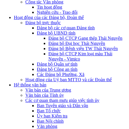
Công tác Văn phòng
Tin hoạt động
Nghiên cứu - Trao đổi
Hoạt động của các Đảng bộ, Đoàn thể
Đảng bộ trực thuộc
Đảng bộ các cơ quan Đảng tỉnh
Đảng bộ UBND tỉnh
Đảng bộ CTCP Gang thép Thái Nguyên
Đảng bộ Đại học Thái Nguyên
Đảng bộ Bệnh viện TW Thái Nguyên
Đảng bộ CTCP Kim loại màu Thái
Nguyên - Vimico
Đảng bộ Quân sự tỉnh
Đảng bộ Công an tỉnh
Các Đảng bộ Phường, Xã
Hoạt động của Uỷ ban MTTQ và các Đoàn thể
Hệ thống văn bản
Văn bản của Trung ương
Văn bản của Tỉnh ủy
Các cơ quan tham mưu giúp việc tỉnh ủy
Ban Tuyên giáo và Dân vận
Ban Tổ chức
Ủy ban Kiểm tra
Ban Nội chính
Văn phòng