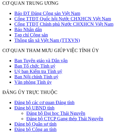
CƠ QUAN TRUNG ƯƠNG
Báo ĐT Đảng Cộng sản Việt Nam
Cổng TTĐT Quốc hội Nước CHXHCN Việt Nam
Cổng TTĐT Chính phủ Nước CHXHCN Việt Nam
Báo Nhân dân
Tạp chí Cộng sản
Thông tấn xã Việt Nam (TTXVN)
CƠ QUAN THAM MƯU GIÚP VIỆC TỈNH ỦY
Ban Tuyên giáo và Dân vận
Ban Tổ chức Tỉnh uỷ
Uỷ ban Kiểm tra Tỉnh uỷ
Ban Nội chính Tỉnh uỷ
Văn phòng Tỉnh ủy
ĐẢNG ỦY TRỰC THUỘC
Đảng bộ các cơ quan Đảng tỉnh
Đảng bộ UBND tỉnh
Đảng bộ Đại học Thái Nguyên
Đảng bộ CTCP Gang thép Thái Nguyên
Đảng bộ Quân sự tỉnh
Đảng bộ Công an tỉnh