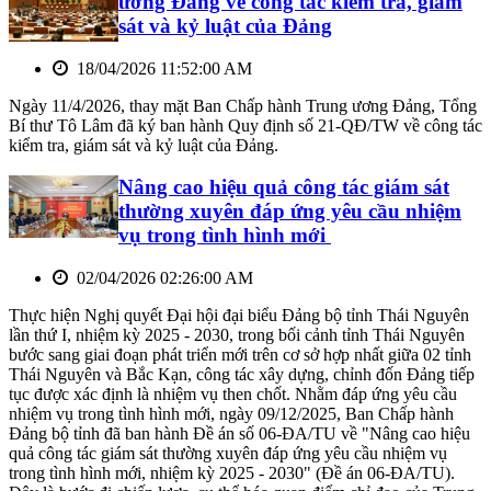
ương Đảng về công tác kiểm tra, giám
sát và kỷ luật của Đảng
18/04/2026 11:52:00 AM
Ngày 11/4/2026, thay mặt Ban Chấp hành Trung ương Đảng, Tổng
Bí thư Tô Lâm đã ký ban hành Quy định số 21-QĐ/TW về công tác
kiểm tra, giám sát và kỷ luật của Đảng.
Nâng cao hiệu quả công tác giám sát
thường xuyên đáp ứng yêu cầu nhiệm
vụ trong tình hình mới
02/04/2026 02:26:00 AM
Thực hiện Nghị quyết Đại hội đại biểu Đảng bộ tỉnh Thái Nguyên
lần thứ I, nhiệm kỳ 2025 - 2030, trong bối cảnh tỉnh Thái Nguyên
bước sang giai đoạn phát triển mới trên cơ sở hợp nhất giữa 02 tỉnh
Thái Nguyên và Bắc Kạn, công tác xây dựng, chỉnh đốn Đảng tiếp
tục được xác định là nhiệm vụ then chốt. Nhằm đáp ứng yêu cầu
nhiệm vụ trong tình hình mới, ngày 09/12/2025, Ban Chấp hành
Đảng bộ tỉnh đã ban hành Đề án số 06-ĐA/TU về "Nâng cao hiệu
quả công tác giám sát thường xuyên đáp ứng yêu cầu nhiệm vụ
trong tình hình mới, nhiệm kỳ 2025 - 2030" (Đề án 06-ĐA/TU).