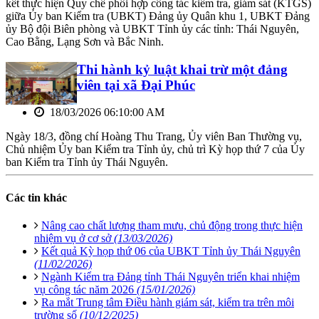
kết thực hiện Quy chế phối hợp công tác kiểm tra, giám sát (KTGS)
giữa Ủy ban Kiểm tra (UBKT) Đảng ủy Quân khu 1, UBKT Đảng
ủy Bộ đội Biên phòng và UBKT Tỉnh ủy các tỉnh: Thái Nguyên,
Cao Bằng, Lạng Sơn và Bắc Ninh.
Thi hành kỷ luật khai trừ một đảng
viên tại xã Đại Phúc
18/03/2026 06:10:00 AM
Ngày 18/3, đồng chí Hoàng Thu Trang, Ủy viên Ban Thường vụ,
Chủ nhiệm Ủy ban Kiểm tra Tỉnh ủy, chủ trì Kỳ họp thứ 7 của Ủy
ban Kiểm tra Tỉnh ủy Thái Nguyên.
Các tin khác
Nâng cao chất lượng tham mưu, chủ động trong thực hiện
nhiệm vụ ở cơ sở
(13/03/2026)
Kết quả Kỳ họp thứ 06 của UBKT Tỉnh ủy Thái Nguyên
(11/02/2026)
Ngành Kiểm tra Đảng tỉnh Thái Nguyên triển khai nhiệm
vụ công tác năm 2026
(15/01/2026)
Ra mắt Trung tâm Điều hành giám sát, kiểm tra trên môi
trường số
(10/12/2025)