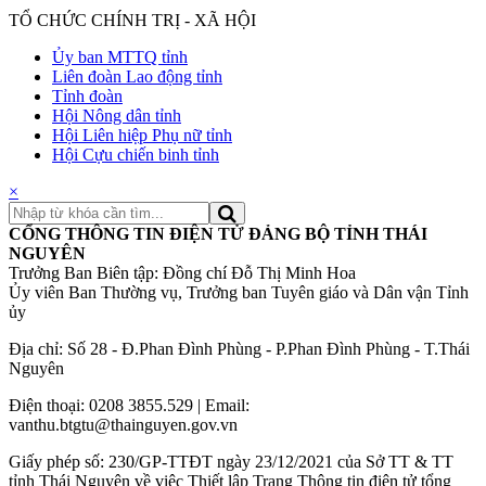
TỔ CHỨC CHÍNH TRỊ - XÃ HỘI
Ủy ban MTTQ tỉnh
Liên đoàn Lao động tỉnh
Tỉnh đoàn
Hội Nông dân tỉnh
Hội Liên hiệp Phụ nữ tỉnh
Hội Cựu chiến binh tỉnh
×
CỔNG THÔNG TIN ĐIỆN TỬ ĐẢNG BỘ TỈNH THÁI
NGUYÊN
Trưởng Ban Biên tập: Đồng chí Đỗ Thị Minh Hoa
Ủy viên Ban Thường vụ, Trưởng ban Tuyên giáo và Dân vận Tỉnh
ủy
Địa chỉ: Số 28 - Đ.Phan Đình Phùng - P.Phan Đình Phùng - T.Thái
Nguyên
Điện thoại: 0208 3855.529 | Email:
vanthu.btgtu@thainguyen.gov.vn
Giấy phép số: 230/GP-TTĐT ngày 23/12/2021 của Sở TT & TT
tỉnh Thái Nguyên về việc Thiết lập Trang Thông tin điện tử tổng