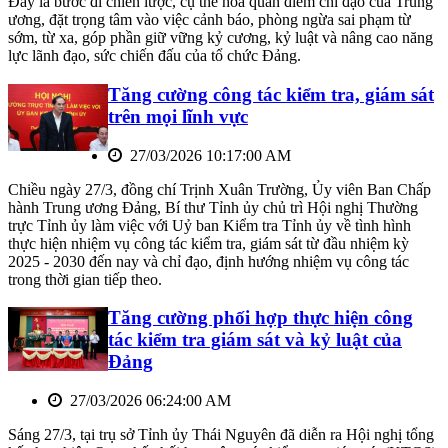
Đây là bước đi chiến lược, cụ thể hóa quan điểm chỉ đạo của Trung
ương, đặt trọng tâm vào việc cảnh báo, phòng ngừa sai phạm từ
sớm, từ xa, góp phần giữ vững kỷ cương, kỷ luật và nâng cao năng
lực lãnh đạo, sức chiến đấu của tổ chức Đảng.
Tăng cường công tác kiểm tra, giám sát
trên mọi lĩnh vực
27/03/2026 10:17:00 AM
Chiều ngày 27/3, đồng chí Trịnh Xuân Trường, Ủy viên Ban Chấp
hành Trung ương Đảng, Bí thư Tỉnh ủy chủ trì Hội nghị Thường
trực Tỉnh ủy làm việc với Uỷ ban Kiểm tra Tỉnh ủy về tình hình
thực hiện nhiệm vụ công tác kiểm tra, giám sát từ đầu nhiệm kỳ
2025 - 2030 đến nay và chỉ đạo, định hướng nhiệm vụ công tác
trong thời gian tiếp theo.
Tăng cường phối hợp thực hiện công
tác kiểm tra giám sát và kỷ luật của
Đảng
27/03/2026 06:24:00 AM
Sáng 27/3, tại trụ sở Tỉnh ủy Thái Nguyên đã diễn ra Hội nghị tổng