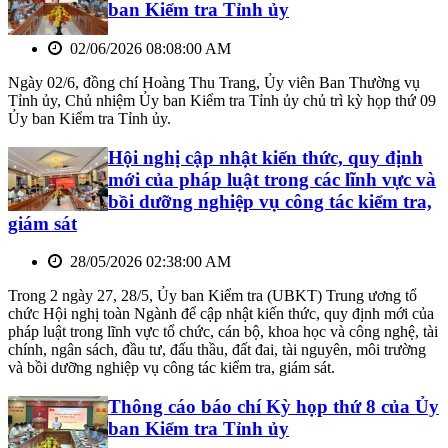
ban Kiểm tra Tỉnh ủy
02/06/2026 08:08:00 AM
Ngày 02/6, đồng chí Hoàng Thu Trang, Ủy viên Ban Thường vụ
Tỉnh ủy, Chủ nhiệm Ủy ban Kiểm tra Tỉnh ủy chủ trì kỳ họp thứ 09
Ủy ban Kiểm tra Tỉnh ủy.
Hội nghị cập nhật kiến thức, quy định
mới của pháp luật trong các lĩnh vực và
bồi dưỡng nghiệp vụ công tác kiểm tra,
giám sát
28/05/2026 02:38:00 AM
Trong 2 ngày 27, 28/5, Ủy ban Kiểm tra (UBKT) Trung ương tổ
chức Hội nghị toàn Ngành để cập nhật kiến thức, quy định mới của
pháp luật trong lĩnh vực tổ chức, cán bộ, khoa học và công nghệ, tài
chính, ngân sách, đầu tư, đấu thầu, đất đai, tài nguyên, môi trường
và bồi dưỡng nghiệp vụ công tác kiểm tra, giám sát.
Thông cáo báo chí Kỳ họp thứ 8 của Ủy
ban Kiểm tra Tỉnh ủy