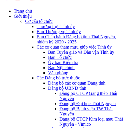
Trang chủ
Giới thiệu
Cơ cấu tổ chức
Thường trực Tỉnh ủy
Ban Thường vụ Tỉnh ủy
Ban Chấp hành Đảng bộ tỉnh Thái Nguyên,
nhiệm kỳ 2020 - 2025
Các cơ quan tham mưu giúp việc Tỉnh ủy
Ban Tuyên giáo và Dân vận Tỉnh ủy
Ban Tổ chức
Ủy ban Kiểm tra
Ban Nội chính
Văn phòng
Các Đảng bộ trực thuộc
Đảng bộ các cơ quan Đảng tỉnh
Đảng bộ UBND tỉnh
Đảng bộ CTCP Gang thép Thái
Nguyên
Đảng bộ Đại học Thái Nguyên
Đảng bộ Bệnh viện TW Thái
Nguyên
Đảng bộ CTCP Kim loại màu Thái
Nguyên - Vimico