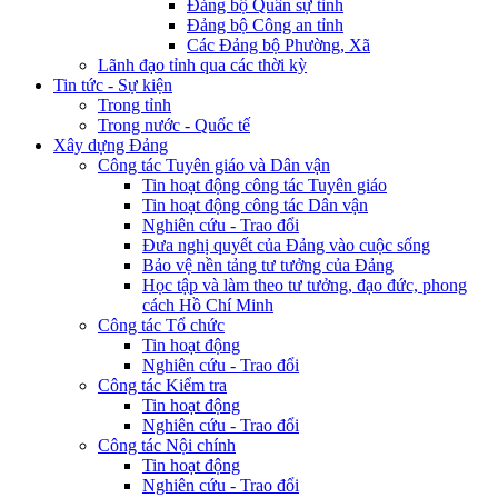
Đảng bộ Quân sự tỉnh
Đảng bộ Công an tỉnh
Các Đảng bộ Phường, Xã
Lãnh đạo tỉnh qua các thời kỳ
Tin tức - Sự kiện
Trong tỉnh
Trong nước - Quốc tế
Xây dựng Đảng
Công tác Tuyên giáo và Dân vận
Tin hoạt động công tác Tuyên giáo
Tin hoạt động công tác Dân vận
Nghiên cứu - Trao đổi
Đưa nghị quyết của Đảng vào cuộc sống
Bảo vệ nền tảng tư tưởng của Đảng
Học tập và làm theo tư tưởng, đạo đức, phong
cách Hồ Chí Minh
Công tác Tổ chức
Tin hoạt động
Nghiên cứu - Trao đổi
Công tác Kiểm tra
Tin hoạt động
Nghiên cứu - Trao đổi
Công tác Nội chính
Tin hoạt động
Nghiên cứu - Trao đổi