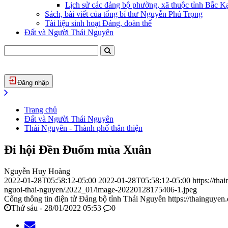
Lịch sử các đảng bộ phường, xã thuộc tỉnh Bắc Kạ
Sách, bài viết của tổng bí thư Nguyễn Phú Trọng
Tài liệu sinh hoạt Đảng, đoàn thể
Đất và Người Thái Nguyên
Đăng nhập
Trang chủ
Đất và Người Thái Nguyên
Thái Nguyên - Thành phố thân thiện
Đi hội Đền Đuổm mùa Xuân
Nguyễn Huy Hoàng
2022-01-28T05:58:12-05:00
2022-01-28T05:58:12-05:00
https://th
nguoi-thai-nguyen/2022_01/image-20220128175406-1.jpeg
Cổng thông tin điện tử Đảng bộ tỉnh Thái Nguyên
https://thainguyen
Thứ sáu - 28/01/2022 05:53
0