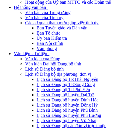
Hoạt động của Uỷ ban MTTQ và các Đoàn thể
Hệ thống văn bản
Văn bản của Trung ương
Văn bản của Tỉnh ủy
Các cơ quan tham mưu giúp việc tỉnh ủy
Ban Tuyên giáo và Dân vận
Ban Tổ chức
Ủy ban Kiểm tra
Ban Nội chính
Văn phòng
Văn kiện - Tư liệu
Văn kiện của Đảng
Văn kiện Đại hội Đảng bộ tỉnh
Lịch sử Đảng bộ tỉnh
Lịch sử Đảng bộ địa phương, đơn vị
Lịch sử Đảng bộ TP.Thái Nguyên
Lịch sử Đảng bộ TP.Sông Công
Lịch sử Đảng bộ TP.Phổ Yên
Lịch sử Đảng bộ huyện Đại Từ
Lịch sử Đảng bộ huyện Định Hóa
Lịch sử Đảng bộ huyện Đồng Hỷ
Lịch sử Đảng bộ huyện Phú Bình
Lịch sử Đảng bộ huyện Phú Lương
Lịch sử Đảng bộ huyện Võ Nhai
Lịch sử Đảng bộ các đơn vị trực thuộc