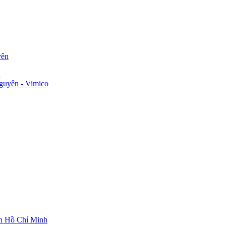
yên
n
guyên - Vimico
ch Hồ Chí Minh