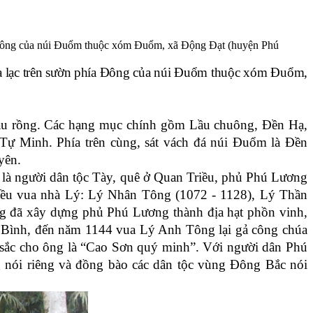
a Đông của núi Đuổm thuộc xóm Đuổm, xã Động Đạt (huyện Phú
oạ lạc trên sườn phía Đông của núi Đuổm thuộc xóm Đuổm,
đầu rồng. Các hạng mục chính gồm Lầu chuông, Đền Hạ,
ự Minh. Phía trên cùng, sát vách đá núi Đuổm là Đền
yên.
,
là người dân tộc Tày,
quê ở Quan Triều, phủ Phú Lương
riều vua nhà Lý: Lý Nhân Tông (1072
-
1128), Lý Thần
ông đã xây dựng phủ Phú Lương thành địa hạt phồn vinh,
n Bình, đến năm 1144 vua Lý Anh Tông lại gả công chúa
 sắc cho ông là “Cao Sơn quý minh”.
Với người dân Phú
ùng nói riêng và đồng bào các dân tộc vùng Đông Bắc nói