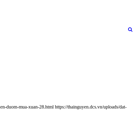
i-den-duom-mua-xuan-28.html
https://thainguyen.dcs.vn/uploads/dat-