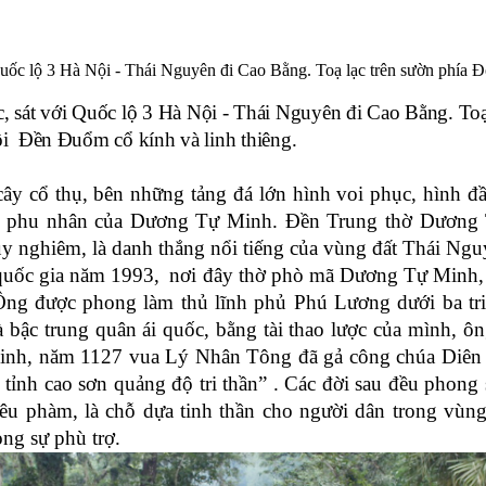
 Quốc lộ 3 Hà Nội - Thái Nguyên đi Cao Bằng. Toạ lạc trên sườn phí
, sát với Quốc lộ 3 Hà Nội - Thái Nguyên đi Cao Bằng. T
i Đền Đuổm cổ kính và linh thiêng.
ây cổ thụ, bên những tảng đá lớn hình voi phục, hình 
 phu nhân của Dương Tự Minh. Đền Trung thờ Dương T
y nghiêm, là danh thắng nổi tiếng của vùng đất Thái Ngu
quốc gia năm 1993,
nơi đây thờ phò mã Dương Tự Minh
Ông được phong làm thủ lĩnh phủ Phú Lương dưới ba t
 bậc trung quân ái quốc, bằng tài thao lược của mình, 
 Minh, năm 1127 vua Lý Nhân Tông đã gả công chúa Diê
ỉnh cao sơn quảng độ tri thần” . Các đời sau đều phong
êu phàm, là chỗ dựa tinh thần cho người dân trong v
ng sự phù trợ.