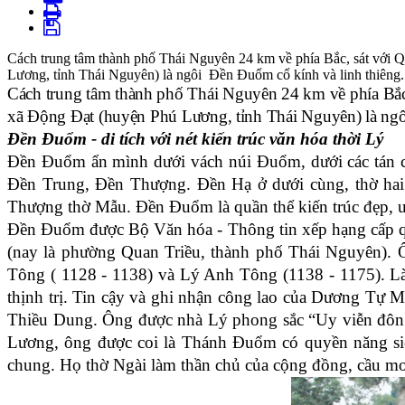
Cách trung tâm thành phố Thái Nguyên 24 km về phía Bắc, sát với
Lương, tỉnh Thái Nguyên) là ngôi Đền Đuổm cổ kính và linh thiêng.
Cách trung tâm thành phố Thái Nguyên 24 km về phía Bắc
xã Động Đạt (huyện Phú Lương, tỉnh Thái Nguyên) là ngô
Đền Đuổm - di tích với nét kiến trúc văn hóa thời Lý
Đền Đuổm ẩn mình dưới vách núi Đuổm, dưới các tán c
Đền Trung, Đền Thượng. Đền Hạ ở dưới cùng, thờ hai
Thượng thờ Mẫu. Đền Đuổm là quần thể kiến trúc đẹp, u
Đền Đuổm được Bộ Văn hóa - Thông tin xếp hạng cấp 
(nay là phường Quan Triều, thành phố Thái Nguyên).
Tông ( 1128
-
1138) và Lý Anh Tông (1138
-
1175). Là
thịnh trị. Tin cậy và ghi nhận công lao của Dương Tự
Thiều Dung. Ông được nhà Lý phong sắc “Uy viễn đôn t
Lương, ông được coi là Thánh Đuổm có quyền năng si
chung. Họ thờ Ngài làm thần chủ của cộng đồng, cầu mo