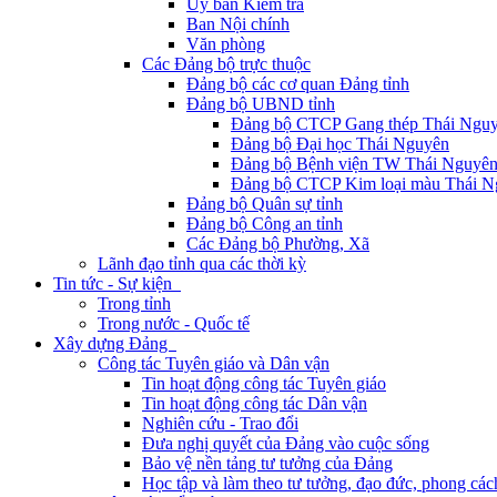
Ủy ban Kiểm tra
Ban Nội chính
Văn phòng
Các Đảng bộ trực thuộc
Đảng bộ các cơ quan Đảng tỉnh
Đảng bộ UBND tỉnh
Đảng bộ CTCP Gang thép Thái Ngu
Đảng bộ Đại học Thái Nguyên
Đảng bộ Bệnh viện TW Thái Nguyê
Đảng bộ CTCP Kim loại màu Thái N
Đảng bộ Quân sự tỉnh
Đảng bộ Công an tỉnh
Các Đảng bộ Phường, Xã
Lãnh đạo tỉnh qua các thời kỳ
Tin tức - Sự kiện
Trong tỉnh
Trong nước - Quốc tế
Xây dựng Đảng
Công tác Tuyên giáo và Dân vận
Tin hoạt động công tác Tuyên giáo
Tin hoạt động công tác Dân vận
Nghiên cứu - Trao đổi
Đưa nghị quyết của Đảng vào cuộc sống
Bảo vệ nền tảng tư tưởng của Đảng
Học tập và làm theo tư tưởng, đạo đức, phong cá