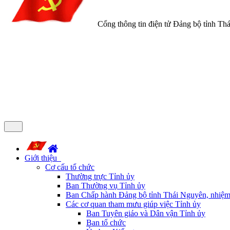
Cổng thông tin điện tử Đảng bộ tỉnh Th
Giới thiệu
Cơ cấu tổ chức
Thường trực Tỉnh ủy
Ban Thường vụ Tỉnh ủy
Ban Chấp hành Đảng bộ tỉnh Thái Nguyên, nhiệm
Các cơ quan tham mưu giúp việc Tỉnh ủy
Ban Tuyên giáo và Dân vận Tỉnh ủy
Ban tổ chức