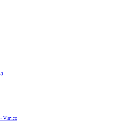
30
- Vimico