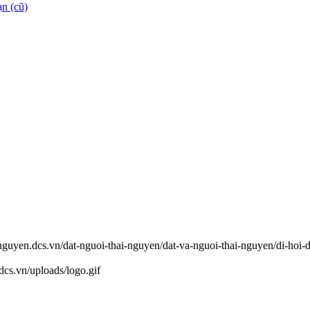
n (cũ)
ainguyen.dcs.vn/dat-nguoi-thai-nguyen/dat-va-nguoi-thai-nguyen/di-ho
.dcs.vn/uploads/logo.gif