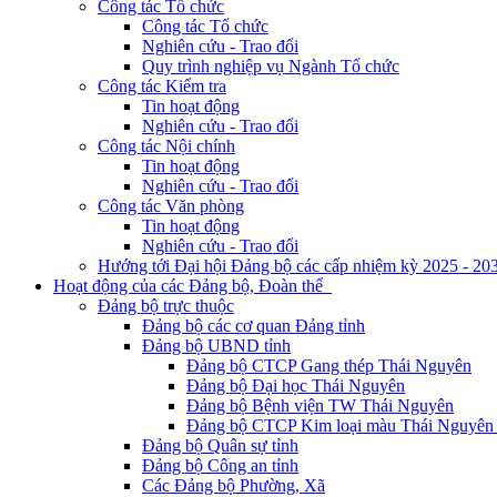
Công tác Tổ chức
Công tác Tổ chức
Nghiên cứu - Trao đổi
Quy trình nghiệp vụ Ngành Tổ chức
Công tác Kiểm tra
Tin hoạt động
Nghiên cứu - Trao đổi
Công tác Nội chính
Tin hoạt động
Nghiên cứu - Trao đổi
Công tác Văn phòng
Tin hoạt động
Nghiên cứu - Trao đổi
Hướng tới Đại hội Đảng bộ các cấp nhiệm kỳ 2025 - 20
Hoạt động của các Đảng bộ, Đoàn thể
Đảng bộ trực thuộc
Đảng bộ các cơ quan Đảng tỉnh
Đảng bộ UBND tỉnh
Đảng bộ CTCP Gang thép Thái Nguyên
Đảng bộ Đại học Thái Nguyên
Đảng bộ Bệnh viện TW Thái Nguyên
Đảng bộ CTCP Kim loại màu Thái Nguyên 
Đảng bộ Quân sự tỉnh
Đảng bộ Công an tỉnh
Các Đảng bộ Phường, Xã