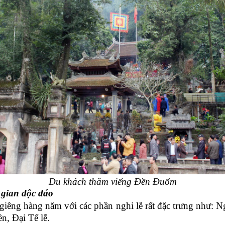
Du khách thăm viếng Đền Đuổm
 gian độc đáo
êng hàng năm với các phần nghi lễ rất đặc trưng như:
N
n, Đại Tế lễ.