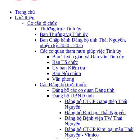
Trang chủ
Giới thiệu
Cơ cấu tổ chức
Thường trực Tỉnh ủy
Ban Thường vụ Tỉnh ủy
Ban Chấp hành Đảng bộ tỉnh Thái Nguyên,
nhiệm kỳ 2020 - 2025
Các cơ quan tham mưu giúp việc Tỉnh ủy
Ban Tuyên giáo và Dân vận Tỉnh ủy
Ban Tổ chức
Ủy ban Kiểm tra
Ban Nội chính
Văn phòng
Các Đảng bộ trực thuộc
Đảng bộ các cơ quan Đảng tỉnh
Đảng bộ UBND tỉnh
Đảng bộ CTCP Gang thép Thái
Nguyên
Đảng bộ Đại học Thái Nguyên
Đảng bộ Bệnh viện TW Thái
Nguyên
Đảng bộ CTCP Kim loại màu Thái
Nguyên - Vimico