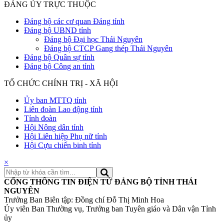
ĐẢNG ỦY TRỰC THUỘC
Đảng bộ các cơ quan Đảng tỉnh
Đảng bộ UBND tỉnh
Đảng bộ Đại học Thái Nguyên
Đảng bộ CTCP Gang thép Thái Nguyên
Đảng bộ Quân sự tỉnh
Đảng bộ Công an tỉnh
TỔ CHỨC CHÍNH TRỊ - XÃ HỘI
Ủy ban MTTQ tỉnh
Liên đoàn Lao động tỉnh
Tỉnh đoàn
Hội Nông dân tỉnh
Hội Liên hiệp Phụ nữ tỉnh
Hội Cựu chiến binh tỉnh
×
CỔNG THÔNG TIN ĐIỆN TỬ ĐẢNG BỘ TỈNH THÁI
NGUYÊN
Trưởng Ban Biên tập: Đồng chí Đỗ Thị Minh Hoa
Ủy viên Ban Thường vụ, Trưởng ban Tuyên giáo và Dân vận Tỉnh
ủy