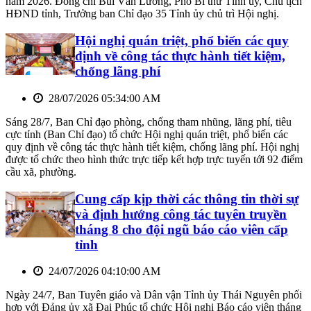
năm 2026. Đồng chí Bùi Văn Lương, Phó Bí thư Tỉnh ủy, Chủ tịch
HĐND tỉnh, Trưởng ban Chỉ đạo 35 Tỉnh ủy chủ trì Hội nghị.
Hội nghị quán triệt, phổ biến các quy
định về công tác thực hành tiết kiệm,
chống lãng phí
28/07/2026 05:34:00 AM
Sáng 28/7, Ban Chỉ đạo phòng, chống tham nhũng, lãng phí, tiêu
cực tỉnh (Ban Chỉ đạo) tổ chức Hội nghị quán triệt, phổ biến các
quy định về công tác thực hành tiết kiệm, chống lãng phí. Hội nghị
được tổ chức theo hình thức trực tiếp kết hợp trực tuyến tới 92 điểm
cầu xã, phường.
Cung cấp kịp thời các thông tin thời sự
và định hướng công tác tuyên truyền
tháng 8 cho đội ngũ báo cáo viên cấp
tỉnh
24/07/2026 04:10:00 AM
Ngày 24/7, Ban Tuyên giáo và Dân vận Tỉnh ủy Thái Nguyên phối
hợp với Đảng ủy xã Đại Phúc tổ chức Hội nghị Báo cáo viên tháng