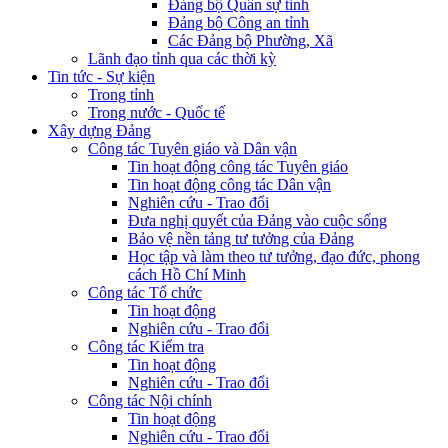
Đảng bộ Quân sự tỉnh
Đảng bộ Công an tỉnh
Các Đảng bộ Phường, Xã
Lãnh đạo tỉnh qua các thời kỳ
Tin tức - Sự kiện
Trong tỉnh
Trong nước - Quốc tế
Xây dựng Đảng
Công tác Tuyên giáo và Dân vận
Tin hoạt động công tác Tuyên giáo
Tin hoạt động công tác Dân vận
Nghiên cứu - Trao đổi
Đưa nghị quyết của Đảng vào cuộc sống
Bảo vệ nền tảng tư tưởng của Đảng
Học tập và làm theo tư tưởng, đạo đức, phong
cách Hồ Chí Minh
Công tác Tổ chức
Tin hoạt động
Nghiên cứu - Trao đổi
Công tác Kiểm tra
Tin hoạt động
Nghiên cứu - Trao đổi
Công tác Nội chính
Tin hoạt động
Nghiên cứu - Trao đổi