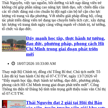
Thái Nguyên, việc tạo nguồn, bồi dưỡng và kết nạp đảng viên trẻ
không chỉ góp phần nâng cao năng lực lãnh đạo, sức chiến đấu của
các tổ chức đảng mà còn chuẩn bị đội ngũ cán bộ kế cận cho lực
lượng vũ trang và địa phương. Với nhiều giải pháp đồng bộ, công
tác phát triển đảng viên trẻ đang tạo chuyển biến tích cực, xây dựng
lực lượng vũ trang tỉnh ngày càng vững mạnh về chính trị, tư tưởng,
tổ chức và đạo đức.
Đẩy mạnh học tập, thực hành tư tưởng,
đạo đức, phương pháp, phong cách Hồ
Chí Minh trong giai đoạn phát triển
mới
18/07/2026 10:33:00 AM
Thay mặt Bộ Chính trị, đồng chí Tổng Bí thư, Chủ tịch nước Tô
Lâm đã ký ban hành Chỉ thị số 07-CT/TW, ngày 13/7/2026 về
“Đẩy mạnh học tập, thực hành tư tưởng, đạo đức, phương pháp,
phong cách Hồ Chí Minh trong giai đoạn phát triển mới”. Cổng
Thông tin điện tử Đảng bộ tỉnh trân trọng giới thiệu toàn văn Chỉ thị
số 07-CT/TW.
Thái Nguyên đạt 2 giải tại Hội thi Báo
cáo viên, tuyên truyền viên giỏi khu vực