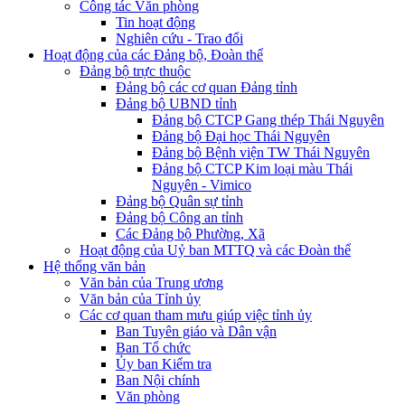
Công tác Văn phòng
Tin hoạt động
Nghiên cứu - Trao đổi
Hoạt động của các Đảng bộ, Đoàn thể
Đảng bộ trực thuộc
Đảng bộ các cơ quan Đảng tỉnh
Đảng bộ UBND tỉnh
Đảng bộ CTCP Gang thép Thái Nguyên
Đảng bộ Đại học Thái Nguyên
Đảng bộ Bệnh viện TW Thái Nguyên
Đảng bộ CTCP Kim loại màu Thái
Nguyên - Vimico
Đảng bộ Quân sự tỉnh
Đảng bộ Công an tỉnh
Các Đảng bộ Phường, Xã
Hoạt động của Uỷ ban MTTQ và các Đoàn thể
Hệ thống văn bản
Văn bản của Trung ương
Văn bản của Tỉnh ủy
Các cơ quan tham mưu giúp việc tỉnh ủy
Ban Tuyên giáo và Dân vận
Ban Tổ chức
Ủy ban Kiểm tra
Ban Nội chính
Văn phòng