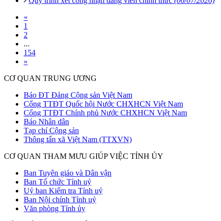
Quy trình xét công nhận đảng viên chính thức
(06/07/2026)
«
1
2
...
154
»
CƠ QUAN TRUNG ƯƠNG
Báo ĐT Đảng Cộng sản Việt Nam
Cổng TTĐT Quốc hội Nước CHXHCN Việt Nam
Cổng TTĐT Chính phủ Nước CHXHCN Việt Nam
Báo Nhân dân
Tạp chí Cộng sản
Thông tấn xã Việt Nam (TTXVN)
CƠ QUAN THAM MƯU GIÚP VIỆC TỈNH ỦY
Ban Tuyên giáo và Dân vận
Ban Tổ chức Tỉnh uỷ
Uỷ ban Kiểm tra Tỉnh uỷ
Ban Nội chính Tỉnh uỷ
Văn phòng Tỉnh ủy