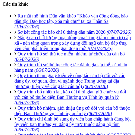
Các tin khác
Ra mắt mô hình Dân vận khéo “Khéo vận động đồng bào
dân tộc Dao học tập, xóa mù chữ” tại xã Thần Sa
(10/07/2026)
Sơ kết công tác báo chí 6 tháng đầu năm 2026
(07/07/2026)
Nâng cao chất lượng hoạt động của Trung tâm chính trị cấp
xã - nền tảng quan trọng xây dựng đội ngũ cán bộ đáp ứng
yêu cầu phát triển trong giai đoạn mới
(07/07/2026)
Quy trình hồ sơ, thủ tục miễn nhiệm, từ chức của cán bộ
(06/07/2026)
Quy trình hồ sơ thủ tục công tác đánh giá tập thể, cá nhân
hàng năm
(06/07/2026)
Quy trình tham gia ý kiến về công tác cán bộ đối với các
đảng ủy, cơ quan, đơn vị ngành dọc Trung ương tại địa
phương (hiệp y về công tác cán bộ)
(06/07/2026)
Quy trình bổ nhiệm lại, kéo dài thời gian giữ chức vụ đối
với cán bộ thuộc diện Ban Thường vụ Tỉnh ủy quản lý
(06/07/2026)
Quy trình bổ nhiệm, giới thiệu ứng cử đối với cán bộ thuộc
diện Ban Thường vụ Tỉnh ủy quản lý
(06/07/2026)
Quy trình chỉ định bổ sung ủy viên ban chấp hành đảng bộ,
ủy viên ban thường vụ đảng ủy trực thuộc đảng bộ tỉnh
(06/07/2026)