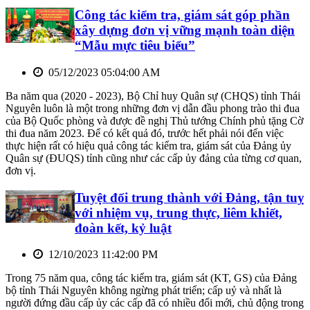
Công tác kiểm tra, giám sát góp phần
xây dựng đơn vị vững mạnh toàn diện
“Mẫu mực tiêu biểu”
05/12/2023 05:04:00 AM
Ba năm qua (2020 - 2023), Bộ Chỉ huy Quân sự (CHQS) tỉnh Thái
Nguyên luôn là một trong những đơn vị dẫn đầu phong trào thi đua
của Bộ Quốc phòng và được đề nghị Thủ tướng Chính phủ tặng Cờ
thi đua năm 2023. Để có kết quả đó, trước hết phải nói đến việc
thực hiện rất có hiệu quả công tác kiểm tra, giám sát của Đảng ủy
Quân sự (ĐUQS) tỉnh cũng như các cấp ủy đảng của từng cơ quan,
đơn vị.
Tuyệt đối trung thành với Đảng, tận tuỵ
với nhiệm vụ, trung thực, liêm khiết,
đoàn kết, kỷ luật
12/10/2023 11:42:00 PM
Trong 75 năm qua, công tác kiểm tra, giám sát (KT, GS) của Đảng
bộ tỉnh Thái Nguyên không ngừng phát triển; cấp uỷ và nhất là
người đứng đầu cấp ủy các cấp đã có nhiều đổi mới, chủ động trong