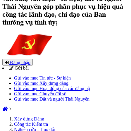
Thái Nguyên góp phần phục vụ hiệu quả
công tác lãnh đạo, chỉ đạo của Ban
thường vụ tỉnh ủy;
Đăng nhập
Gửi bài
Gửi vào mục Tin tức - Sự kiện
Gửi vào mục Xây dựng đảng
Gửi vào mục Hoạt động của các đảng bộ
Gửi vào mục Chuyển đổi số
Gửi vào mục Đất và người Thái Nguyên
Xây dựng Đảng
Công tác Kiểm tra
Nghiên cứu - Trao đổi