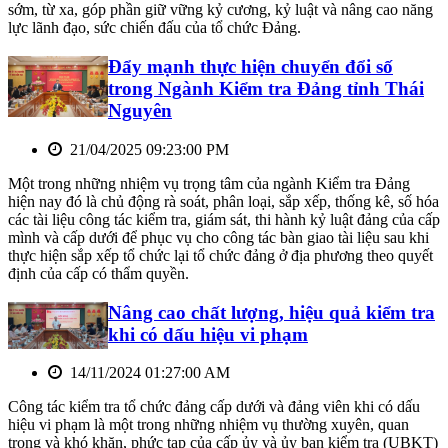
sớm, từ xa, góp phần giữ vững kỷ cương, kỷ luật và nâng cao năng
lực lãnh đạo, sức chiến đấu của tổ chức Đảng.
Đẩy mạnh thực hiện chuyển đổi số
trong Ngành Kiểm tra Đảng tỉnh Thái
Nguyên
21/04/2025 09:23:00 PM
Một trong những nhiệm vụ trọng tâm của ngành Kiểm tra Đảng
hiện nay đó là chủ động rà soát, phân loại, sắp xếp, thống kê, số hóa
các tài liệu công tác kiểm tra, giám sát, thi hành kỷ luật đảng của cấp
mình và cấp dưới để phục vụ cho công tác bàn giao tài liệu sau khi
thực hiện sắp xếp tổ chức lại tổ chức đảng ở địa phương theo quyết
định của cấp có thẩm quyền.
Nâng cao chất lượng, hiệu quả kiểm tra
khi có dấu hiệu vi phạm
14/11/2024 01:27:00 AM
Công tác kiểm tra tổ chức đảng cấp dưới và đảng viên khi có dấu
hiệu vi phạm là một trong những nhiệm vụ thường xuyên, quan
trọng và khó khăn, phức tạp của cấp ủy và ủy ban kiểm tra (UBKT)