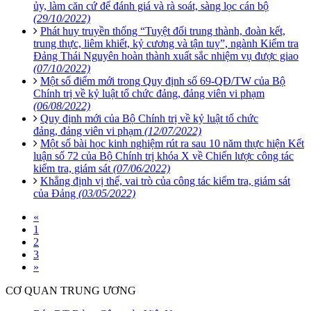
ủy, làm căn cứ để đánh giá và rà soát, sàng lọc cán bộ
(29/10/2022)
Phát huy truyền thống “Tuyệt đối trung thành, đoàn kết,
trung thực, liêm khiết, kỷ cương và tận tuỵ”, ngành Kiểm tra
Đảng Thái Nguyên hoàn thành xuất sắc nhiệm vụ được giao
(07/10/2022)
Một số điểm mới trong Quy định số 69-QĐ/TW của Bộ
Chính trị về kỷ luật tổ chức đảng, đảng viên vi phạm
(06/08/2022)
Quy định mới của Bộ Chính trị về kỷ luật tổ chức
đảng, đảng viên vi phạm
(12/07/2022)
Một số bài học kinh nghiệm rút ra sau 10 năm thực hiện Kết
luận số 72 của Bộ Chính trị khóa X về Chiến lược công tác
kiểm tra, giám sát
(07/06/2022)
Khẳng định vị thế, vai trò của công tác kiểm tra, giám sát
của Đảng
(03/05/2022)
«
1
2
3
»
CƠ QUAN TRUNG ƯƠNG