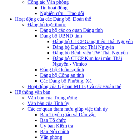
Công tác Văn phòng
Tin hoạt động
Nghiên cứu - Trao đổi
Hoạt động của các Đảng bộ, Đoàn thể
Đảng bộ trực thuộc
Đảng bộ các cơ quan Đảng tỉnh
Đảng bộ UBND tỉnh
Đảng bộ CTCP Gang thép Thái Nguyên
Đảng bộ Đại học Thái Nguyên
Đảng bộ Bệnh viện TW Thái Nguyên
Đảng bộ CTCP Kim loại màu Thái
Nguyên - Vimico
Đảng bộ Quân sự tỉnh
Đảng bộ Công an tỉnh
Các Đảng bộ Phường, Xã
Hoạt động của Uỷ ban MTTQ và các Đoàn thể
Hệ thống văn bản
Văn bản của Trung ương
Văn bản của Tỉnh ủy
Các cơ quan tham mưu giúp việc tỉnh ủy
Ban Tuyên giáo và Dân vận
Ban Tổ chức
Ủy ban Kiểm tra
Ban Nội chính
Văn phòng