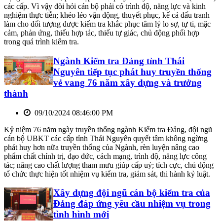
các cấp. Vì vậy đòi hỏi cán bộ phải có trình độ, năng lực và kinh
nghiệm thực tiễn; khéo léo vận động, thuyết phục, kể cả đấu tranh
làm cho đối tượng được kiểm tra khắc phục tâm lý lo sợ, tự ti, mặc
cảm, phản ứng, thiếu hợp tác, thiếu tự giác, chủ động phối hợp
trong quá trình kiểm tra.
Ngành Kiểm tra Đảng tỉnh Thái
Nguyên tiếp tục phát huy truyền thống
vẻ vang 76 năm xây dựng và trưởng
thành
09/10/2024 08:46:00 PM
Kỷ niệm 76 năm ngày truyền thống ngành Kiểm tra Đảng, đội ngũ
cán bộ UBKT các cấp tỉnh Thái Nguyên quyết tâm không ngừng
phát huy hơn nữa truyền thống của Ngành, rèn luyện nâng cao
phẩm chất chính trị, đạo đức, cách mạng, trình độ, năng lực công
tác; nâng cao chất lượng tham mưu giúp cấp uỷ; tích cực, chủ động
tổ chức thực hiện tốt nhiệm vụ kiểm tra, giám sát, thi hành kỷ luật.
Xây dựng đội ngũ cán bộ kiểm tra của
Đảng đáp ứng yêu cầu nhiệm vụ trong
tình hình mới