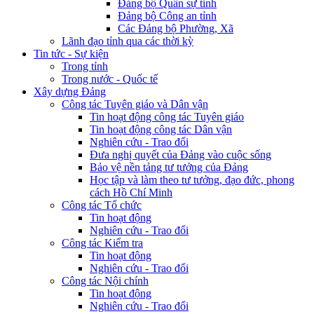
Đảng bộ Quân sự tỉnh
Đảng bộ Công an tỉnh
Các Đảng bộ Phường, Xã
Lãnh đạo tỉnh qua các thời kỳ
Tin tức - Sự kiện
Trong tỉnh
Trong nước - Quốc tế
Xây dựng Đảng
Công tác Tuyên giáo và Dân vận
Tin hoạt động công tác Tuyên giáo
Tin hoạt động công tác Dân vận
Nghiên cứu - Trao đổi
Đưa nghị quyết của Đảng vào cuộc sống
Bảo vệ nền tảng tư tưởng của Đảng
Học tập và làm theo tư tưởng, đạo đức, phong
cách Hồ Chí Minh
Công tác Tổ chức
Tin hoạt động
Nghiên cứu - Trao đổi
Công tác Kiểm tra
Tin hoạt động
Nghiên cứu - Trao đổi
Công tác Nội chính
Tin hoạt động
Nghiên cứu - Trao đổi