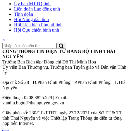
Ủy ban MTTQ tỉnh
Liên đoàn Lao động tỉnh
Tỉnh đoàn
Hội Nông dân tỉnh
Hội Liên hiệp Phụ nữ tỉnh
Hội Cựu chiến binh tỉnh
×
CỔNG THÔNG TIN ĐIỆN TỬ ĐẢNG BỘ TỈNH THÁI
NGUYÊN
Trưởng Ban Biên tập: Đồng chí Đỗ Thị Minh Hoa
Ủy viên Ban Thường vụ, Trưởng ban Tuyên giáo và Dân vận Tỉnh
ủy
Địa chỉ: Số 28 - Đ.Phan Đình Phùng - P.Phan Đình Phùng - T.Thái
Nguyên
Điện thoại: 0208 3855.529 | Email:
vanthu.btgtu@thainguyen.gov.vn
Giấy phép số: 230/GP-TTĐT ngày 23/12/2021 của Sở TT & TT
tỉnh Thái Nguyên về việc Thiết lập Trang Thông tin điện tử tổng
hợp trên Internet.