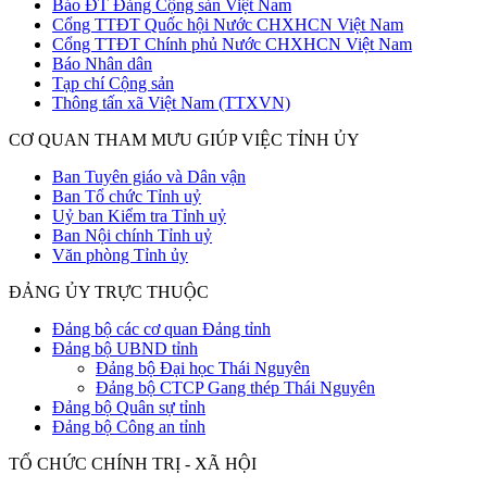
Báo ĐT Đảng Cộng sản Việt Nam
Cổng TTĐT Quốc hội Nước CHXHCN Việt Nam
Cổng TTĐT Chính phủ Nước CHXHCN Việt Nam
Báo Nhân dân
Tạp chí Cộng sản
Thông tấn xã Việt Nam (TTXVN)
CƠ QUAN THAM MƯU GIÚP VIỆC TỈNH ỦY
Ban Tuyên giáo và Dân vận
Ban Tổ chức Tỉnh uỷ
Uỷ ban Kiểm tra Tỉnh uỷ
Ban Nội chính Tỉnh uỷ
Văn phòng Tỉnh ủy
ĐẢNG ỦY TRỰC THUỘC
Đảng bộ các cơ quan Đảng tỉnh
Đảng bộ UBND tỉnh
Đảng bộ Đại học Thái Nguyên
Đảng bộ CTCP Gang thép Thái Nguyên
Đảng bộ Quân sự tỉnh
Đảng bộ Công an tỉnh
TỔ CHỨC CHÍNH TRỊ - XÃ HỘI