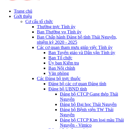
Trang chủ
Giới thiệu
Cơ cấu tổ chức
Thường trực Tỉnh ủy
Ban Thường vụ Tỉnh ủy
Ban Chấp hành Đảng bộ tỉnh Thái Nguyên,
nhiệm kỳ 2020 - 2025
Các cơ quan tham mưu giúp việc Tỉnh ủy
Ban Tuyên giáo và Dân vận Tỉnh ủy
Ban Tổ chức
Ủy ban Kiểm tra
Ban Nội chính
Văn phòng
Các Đảng bộ trực thuộc
Đảng bộ các cơ quan Đảng tỉnh
Đảng bộ UBND tỉnh
Đảng bộ CTCP Gang thép Thái
Nguyên
Đảng bộ Đại học Thái Nguyên
Đảng bộ Bệnh viện TW Thái
Nguyên
Đảng bộ CTCP Kim loại màu Thái
Nguyên - Vimico