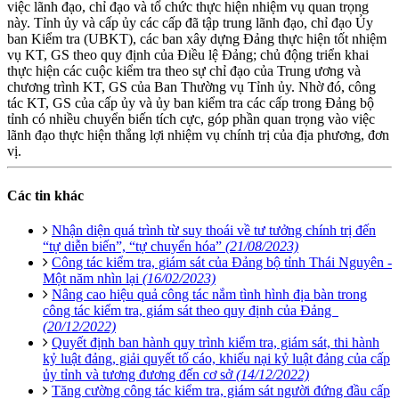
việc lãnh đạo, chỉ đạo và tổ chức thực hiện nhiệm vụ quan trọng
này. Tỉnh ủy và cấp ủy các cấp đã tập trung lãnh đạo, chỉ đạo Ủy
ban Kiểm tra (UBKT), các ban xây dựng Đảng thực hiện tốt nhiệm
vụ KT, GS theo quy định của Điều lệ Đảng; chủ động triển khai
thực hiện các cuộc kiểm tra theo sự chỉ đạo của Trung ương và
chương trình KT, GS của Ban Thường vụ Tỉnh ủy. Nhờ đó, công
tác KT, GS của cấp ủy và ủy ban kiểm tra các cấp trong Đảng bộ
tỉnh có nhiều chuyển biến tích cực, góp phần quan trọng vào việc
lãnh đạo thực hiện thắng lợi nhiệm vụ chính trị của địa phương, đơn
vị.
Các tin khác
Nhận diện quá trình từ suy thoái về tư tưởng chính trị đến
“tự diễn biến”, “tự chuyển hóa”
(21/08/2023)
Công tác kiểm tra, giám sát của Đảng bộ tỉnh Thái Nguyên -
Một năm nhìn lại
(16/02/2023)
Nâng cao hiệu quả công tác nắm tình hình địa bàn trong
công tác kiểm tra, giám sát theo quy định của Đảng
(20/12/2022)
Quyết định ban hành quy trình kiểm tra, giám sát, thi hành
kỷ luật đảng, giải quyết tố cáo, khiếu nại kỷ luật đảng của cấp
ủy tỉnh và tương đương đến cơ sở
(14/12/2022)
Tăng cường công tác kiểm tra, giám sát người đứng đầu cấp