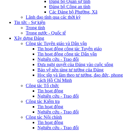
Đảng bộ Quân sự tỉnh
Đảng bộ Công an tỉnh
Các Đảng bộ Phường, Xã
Lãnh đạo tỉnh qua các thời kỳ
Tin tức - Sự kiện
Trong tỉnh
Trong nước - Quốc tế
Xây dựng Đảng
Công tác Tuyên giáo và Dân vận
Tin hoạt động công tác Tuyên giáo
Tin hoạt động công tác Dân vận
Nghiên cứu - Trao đổi
Đưa nghị quyết của Đảng vào cuộc sống
Bảo vệ nền tảng tư tưởng của Đảng
Học tập và làm theo tư tưởng, đạo đức, phong
cách Hồ Chí Minh
Công tác Tổ chức
Tin hoạt động
Nghiên cứu - Trao đổi
Công tác Kiểm tra
Tin hoạt động
Nghiên cứu - Trao đổi
Công tác Nội chính
Tin hoạt động
Nghiên cứu - Trao đổi