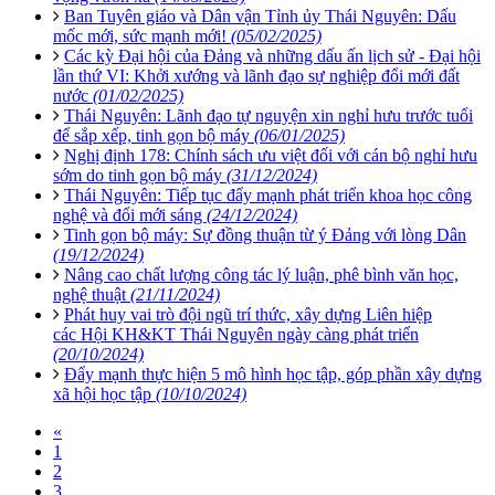
Ban Tuyên giáo và Dân vận Tỉnh ủy Thái Nguyên: Dấu
mốc mới, sức mạnh mới!
(05/02/2025)
Các kỳ Đại hội của Đảng và những dấu ấn lịch sử - Đại hội
lần thứ VI: Khởi xướng và lãnh đạo sự nghiệp đổi mới đất
nước
(01/02/2025)
Thái Nguyên: Lãnh đạo tự nguyện xin nghỉ hưu trước tuổi
để sắp xếp, tinh gọn bộ máy
(06/01/2025)
Nghị định 178: Chính sách ưu việt đối với cán bộ nghỉ hưu
sớm do tinh gọn bộ máy
(31/12/2024)
Thái Nguyên: Tiếp tục đẩy mạnh phát triển khoa học công
nghệ và đổi mới sáng
(24/12/2024)
Tinh gọn bộ máy: Sự đồng thuận từ ý Đảng với lòng Dân
(19/12/2024)
Nâng cao chất lượng công tác lý luận, phê bình văn học,
nghệ thuật
(21/11/2024)
Phát huy vai trò đội ngũ trí thức, xây dựng Liên hiệp
các Hội KH&KT Thái Nguyên ngày càng phát triển
(20/10/2024)
Đẩy mạnh thực hiện 5 mô hình học tập, góp phần xây dựng
xã hội học tập
(10/10/2024)
«
1
2
3