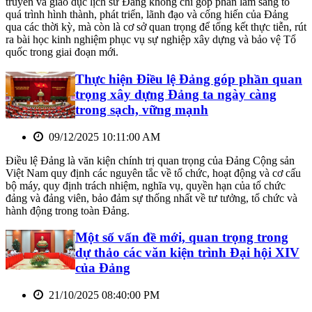
truyền và giáo dục lịch sử Đảng không chỉ góp phần làm sáng tỏ
quá trình hình thành, phát triển, lãnh đạo và cống hiến của Đảng
qua các thời kỳ, mà còn là cơ sở quan trọng để tổng kết thực tiễn, rút
ra bài học kinh nghiệm phục vụ sự nghiệp xây dựng và bảo vệ Tổ
quốc trong giai đoạn mới.
Thực hiện Điều lệ Đảng góp phần quan
trọng xây dựng Đảng ta ngày càng
trong sạch, vững mạnh
09/12/2025 10:11:00 AM
Điều lệ Đảng là văn kiện chính trị quan trọng của Đảng Cộng sản
Việt Nam quy định các nguyên tắc về tổ chức, hoạt động và cơ cấu
bộ máy, quy định trách nhiệm, nghĩa vụ, quyền hạn của tổ chức
đảng và đảng viên, bảo đảm sự thống nhất về tư tưởng, tổ chức và
hành động trong toàn Đảng.
Một số vấn đề mới, quan trọng trong
dự thảo các văn kiện trình Đại hội XIV
của Đảng
21/10/2025 08:40:00 PM