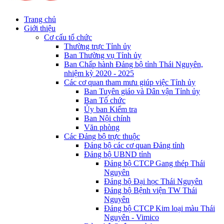
Trang chủ
Giới thiệu
Cơ cấu tổ chức
Thường trực Tỉnh ủy
Ban Thường vụ Tỉnh ủy
Ban Chấp hành Đảng bộ tỉnh Thái Nguyên,
nhiệm kỳ 2020 - 2025
Các cơ quan tham mưu giúp việc Tỉnh ủy
Ban Tuyên giáo và Dân vận Tỉnh ủy
Ban Tổ chức
Ủy ban Kiểm tra
Ban Nội chính
Văn phòng
Các Đảng bộ trực thuộc
Đảng bộ các cơ quan Đảng tỉnh
Đảng bộ UBND tỉnh
Đảng bộ CTCP Gang thép Thái
Nguyên
Đảng bộ Đại học Thái Nguyên
Đảng bộ Bệnh viện TW Thái
Nguyên
Đảng bộ CTCP Kim loại màu Thái
Nguyên - Vimico