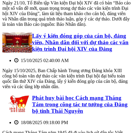
Ngày 21/10, Tổ Biên tập Văn kiện Đại hội XIV đã có bản “Báo cáo
một số vấn đề mới, quan trọng trong dự thảo các văn kiện trình Đại
hội XIV của Đảng”, làm tài liệu tham khảo cho cán bộ, đảng viên
và Nhân dân trong quá trình thảo luận, góp ý các dự thảo. Dưới đây
là toàn văn Báo cáo (nguồn: Báo Nhân dân).
Lấy ý kiến đóng góp của cán bộ, đảng
viên, Nhân dân đối với dự thảo các văn
kiện trình Đại hội XIV của Đảng
15/10/2025 02:40:00 AM
Ngày 15/10/2025, Ban Chấp hành Trung ương Đảng khóa XIII
công bố toàn văn dự thảo các văn kiện trình Đại hội đại biểu toàn
quốc lần thứ XIV của Đảng, lấy ý kiến đóng góp của cán bộ, đảng
viên và các tầng lớp nhân dân.
Phát huy bài học Cách mạng Tháng
Tám trong công tác tư tưởng của Đảng
bộ tỉnh Thái Nguyên
18/08/2025 09:18:00 PM
Cách mạng Tháng Tám năm 1945 đã đi vào lịch sử dân tộc Việt