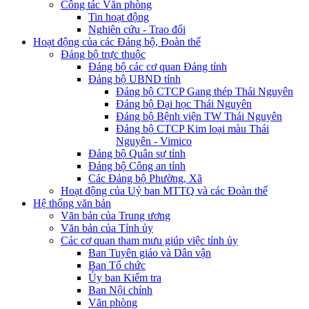
Công tác Văn phòng
Tin hoạt động
Nghiên cứu - Trao đổi
Hoạt động của các Đảng bộ, Đoàn thể
Đảng bộ trực thuộc
Đảng bộ các cơ quan Đảng tỉnh
Đảng bộ UBND tỉnh
Đảng bộ CTCP Gang thép Thái Nguyên
Đảng bộ Đại học Thái Nguyên
Đảng bộ Bệnh viện TW Thái Nguyên
Đảng bộ CTCP Kim loại màu Thái
Nguyên - Vimico
Đảng bộ Quân sự tỉnh
Đảng bộ Công an tỉnh
Các Đảng bộ Phường, Xã
Hoạt động của Uỷ ban MTTQ và các Đoàn thể
Hệ thống văn bản
Văn bản của Trung ương
Văn bản của Tỉnh ủy
Các cơ quan tham mưu giúp việc tỉnh ủy
Ban Tuyên giáo và Dân vận
Ban Tổ chức
Ủy ban Kiểm tra
Ban Nội chính
Văn phòng