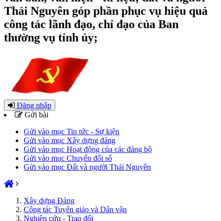
Thái Nguyên góp phần phục vụ hiệu quả
công tác lãnh đạo, chỉ đạo của Ban
thường vụ tỉnh ủy;
Đăng nhập
Gửi bài
Gửi vào mục Tin tức - Sự kiện
Gửi vào mục Xây dựng đảng
Gửi vào mục Hoạt động của các đảng bộ
Gửi vào mục Chuyển đổi số
Gửi vào mục Đất và người Thái Nguyên
Xây dựng Đảng
Công tác Tuyên giáo và Dân vận
Nghiên cứu - Trao đổi