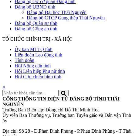
Đảng bộ các cơ quan Đảng tỉnh
Đảng bộ UBND tỉnh
Đảng bộ Đại học Thái Nguyên
Đảng bộ CTCP Gang thép Thái Nguyên
Đảng bộ Quân sự tỉnh
Đảng bộ Công an tỉnh
TỔ CHỨC CHÍNH TRỊ - XÃ HỘI
Ủy ban MTTQ tỉnh
Liên đoàn Lao động tỉnh
Tỉnh đoàn
Hội Nông dân tỉnh
Hội Liên hiệp Phụ nữ tỉnh
Hội Cựu chiến binh tỉnh
×
CỔNG THÔNG TIN ĐIỆN TỬ ĐẢNG BỘ TỈNH THÁI
NGUYÊN
Trưởng Ban Biên tập: Đồng chí Đỗ Thị Minh Hoa
Ủy viên Ban Thường vụ, Trưởng ban Tuyên giáo và Dân vận Tỉnh
ủy
Địa chỉ: Số 28 - Đ.Phan Đình Phùng - P.Phan Đình Phùng - T.Thái