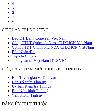
4
5
6
7
»
CƠ QUAN TRUNG ƯƠNG
Báo ĐT Đảng Cộng sản Việt Nam
Cổng TTĐT Quốc hội Nước CHXHCN Việt Nam
Cổng TTĐT Chính phủ Nước CHXHCN Việt Nam
Báo Nhân dân
Tạp chí Cộng sản
Thông tấn xã Việt Nam (TTXVN)
CƠ QUAN THAM MƯU GIÚP VIỆC TỈNH ỦY
Ban Tuyên giáo và Dân vận
Ban Tổ chức Tỉnh uỷ
Uỷ ban Kiểm tra Tỉnh uỷ
Ban Nội chính Tỉnh uỷ
Văn phòng Tỉnh ủy
ĐẢNG ỦY TRỰC THUỘC