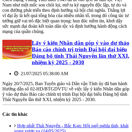
Nam như một mốc son chói lọi, mở ra kỷ nguyên độc lập, tự do và
con đường phát triển theo định hướng xã hội chủ nghĩa. Thắng lợi
vĩ đại ấy là kết quả tổng hòa của nhiều nhân tố, trong đó công tác tư
tưởng giữ vai trò đặc biệt quan trọng: hun đúc niềm tin, khơi dậy
sức mạnh đại đoàn kết toàn dân tộc và định hướng hành động cách
mạng của quần chúng.
Lấy ý kiến Nhân dân góp ý vào dự thảo
Báo cáo chính trị trình Đại hội đại biểu
Đảng bộ tỉnh Thái Nguyên lần thứ XXI,
nhiệm kỳ 2025 - 2030
21/07/2025 05:38:00 AM
Ngày 20/7/2025, Ban Tuyên giáo và Dân vận Tỉnh ủy đã ban hành
Hướng dẫn số 02-HD/BTGDVTU về việc lấy ý kiến Nhân dân góp
ý vào dự thảo Báo cáo chính trị trình Đại hội đại biểu Đảng bộ tỉnh
Thái Nguyên lần thứ XXI, nhiệm kỳ 2025 - 2030.
Các tin khác
Hợp nhất Thái Nguyên - Bắc Kạn: Hội ngộ nghĩa tình, khát
vọng vươn xa
(14/05/2025)