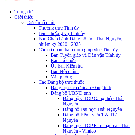
Trang chủ
Giới thiệu
Cơ cấu tổ chức
Thường trực Tỉnh ủy
Ban Thường vụ Tỉnh ủy
Ban Chấp hành Đảng bộ tỉnh Thái Nguyên,
nhiệm kỳ 2020 - 2025
Các cơ quan tham mưu giúp việc Tỉnh ủy
Ban Tuyên giáo và Dân vận Tỉnh ủy
Ban Tổ chức
Ủy ban Kiểm tra
Ban Nội chính
Văn phòng
Các Đảng bộ trực thuộc
Đảng bộ các cơ quan Đảng tỉnh
Đảng bộ UBND tỉnh
Đảng bộ CTCP Gang thép Thái
Nguyên
Đảng bộ Đại học Thái Nguyên
Đảng bộ Bệnh viện TW Thái
Nguyên
Đảng bộ CTCP Kim loại màu Thái
Nguyên - Vimico