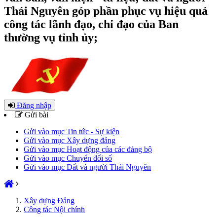
Thái Nguyên góp phần phục vụ hiệu quả
công tác lãnh đạo, chỉ đạo của Ban
thường vụ tỉnh ủy;
Đăng nhập
Gửi bài
Gửi vào mục Tin tức - Sự kiện
Gửi vào mục Xây dựng đảng
Gửi vào mục Hoạt động của các đảng bộ
Gửi vào mục Chuyển đổi số
Gửi vào mục Đất và người Thái Nguyên
Xây dựng Đảng
Công tác Nội chính