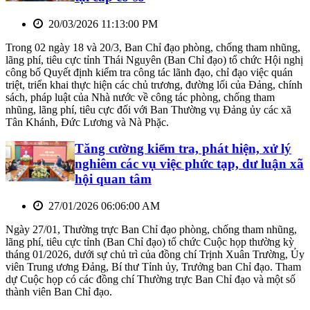
20/03/2026 11:13:00 PM
Trong 02 ngày 18 và 20/3, Ban Chỉ đạo phòng, chống tham nhũng,
lãng phí, tiêu cực tỉnh Thái Nguyên (Ban Chỉ đạo) tổ chức Hội nghị
công bố Quyết định kiểm tra công tác lãnh đạo, chỉ đạo việc quán
triệt, triển khai thực hiện các chủ trương, đường lối của Đảng, chính
sách, pháp luật của Nhà nước về công tác phòng, chống tham
nhũng, lãng phí, tiêu cực đối với Ban Thường vụ Đảng ủy các xã
Tân Khánh, Đức Lương và Nà Phặc.
Tăng cường kiểm tra, phát hiện, xử lý
nghiêm các vụ việc phức tạp, dư luận xã
hội quan tâm
27/01/2026 06:06:00 AM
Ngày 27/01, Thường trực Ban Chỉ đạo phòng, chống tham nhũng,
lãng phí, tiêu cực tỉnh (Ban Chỉ đạo) tổ chức Cuộc họp thường kỳ
tháng 01/2026, dưới sự chủ trì của đồng chí Trịnh Xuân Trường, Ủy
viên Trung ương Đảng, Bí thư Tỉnh ủy, Trưởng ban Chỉ đạo. Tham
dự Cuộc họp có các đồng chí Thường trực Ban Chỉ đạo và một số
thành viên Ban Chỉ đạo.