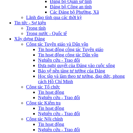
Đảng bộ Quân sự tỉnh
Đảng bộ Công an tỉnh
Các Đảng bộ Phường, Xã
Lãnh đạo tỉnh qua các thời kỳ
Tin tức - Sự kiện
Trong tỉnh
Trong nước - Quốc tế
Xây dựng Đảng
Công tác Tuyên giáo và Dân vận
Tin hoạt động công tác Tuyên giáo
Tin hoạt động công tác Dân vận
Nghiên cứu - Trao đổi
Đưa nghị quyết của Đảng vào cuộc sống
Bảo vệ nền tảng tư tưởng của Đảng
Học tập và làm theo tư tưởng, đạo đức, phong
cách Hồ Chí Minh
Công tác Tổ chức
Tin hoạt động
Nghiên cứu - Trao đổi
Công tác Kiểm tra
Tin hoạt động
Nghiên cứu - Trao đổi
Công tác Nội chính
Tin hoạt động
Nghiên cứu - Trao đổi