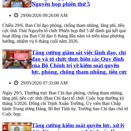
Nguyên họp phiên thứ 5
29/06/2026 09:26:00 AM
Chiều 29/6, Ban Chỉ đạo phòng, chống tham nhũng, lãng phí, tiêu
cực tỉnh Thái Nguyên tổ chức Phiên họp thứ 5 để đánh giá kết quả
hoạt động của Ban Chỉ đạo 6 tháng đầu năm và triển khai phương
hướng, nhiệm vụ 6 tháng cuối năm 2026.
Tăng cường giám sát việc lãnh đạo, chỉ
đạo và tổ chức thực hiện các Quy định
của Bộ Chính trị về kiểm soát quyền
lực, phòng, chống tham nhũng, tiêu cực
29/05/2026 07:31:00 AM
Ngày 29/5, Thường trực Ban Chỉ đạo phòng, chống tham nhũng,
lãng phí, tiêu cực tỉnh (Ban Chỉ đạo) tổ chức Cuộc họp thường kỳ
tháng 5/2026. Đồng chí Trịnh Xuân Trường, Ủy viên Ban Chấp
hành Trung ương Đảng, Bí thư Tỉnh ủy, Trưởng ban Chỉ đạo chủ trì
Cuộc họp.
Tăng cường kiểm soát quyền lực, xử lý