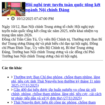
Hội nghị trực tuyến toàn quốc tổng kết
ngành Nội chính Đảng
10/12/2025 07:47:00 PM
Ngày 10/12, Ban Nội chính Trung ương tổ chức Hội nghị trực
tuyến toàn quốc tổng kết công tác năm 2025, triển khai nhiệm vụ
trọng tâm năm 2026.
Đồng chí Trần Cẩm Tú, Ủy viên Bộ Chính trị, Thường trực Ban Bí
thư Trung ương Đảng dự và phát biểu chỉ đạo tại hội nghị. Đồng
chí Phan Đình Trạc, Ủy viên Bộ Chính trị, Bí thư Trung ương
Đảng, Trưởng ban Nội chính Trung ương và các đồng chí Phó
Trưởng ban Nội chính Trung ương chủ trì hội nghị.
Các tin khác
Thường trực Ban Chỉ đạo phòng, chống tham nhũng, lãng
phí, tiêu cực tỉnh Thái Nguyên họp thường kỳ tháng 11 năm
2025
(27/11/2025)
Gần 400 đại biểu được tập huấn nghiệp vụ công tác nội
chính, phòng, chống tham nhũng, lãng phí, tiêu cực, cải cách
tư pháp; tiếp dân và xử lý đơn thư
(27/11/2025)
Thái Nguyên thực hiện tốt công tác phòng, chống tham