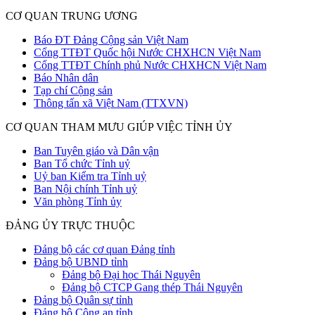
CƠ QUAN TRUNG ƯƠNG
Báo ĐT Đảng Cộng sản Việt Nam
Cổng TTĐT Quốc hội Nước CHXHCN Việt Nam
Cổng TTĐT Chính phủ Nước CHXHCN Việt Nam
Báo Nhân dân
Tạp chí Cộng sản
Thông tấn xã Việt Nam (TTXVN)
CƠ QUAN THAM MƯU GIÚP VIỆC TỈNH ỦY
Ban Tuyên giáo và Dân vận
Ban Tổ chức Tỉnh uỷ
Uỷ ban Kiểm tra Tỉnh uỷ
Ban Nội chính Tỉnh uỷ
Văn phòng Tỉnh ủy
ĐẢNG ỦY TRỰC THUỘC
Đảng bộ các cơ quan Đảng tỉnh
Đảng bộ UBND tỉnh
Đảng bộ Đại học Thái Nguyên
Đảng bộ CTCP Gang thép Thái Nguyên
Đảng bộ Quân sự tỉnh
Đảng bộ Công an tỉnh