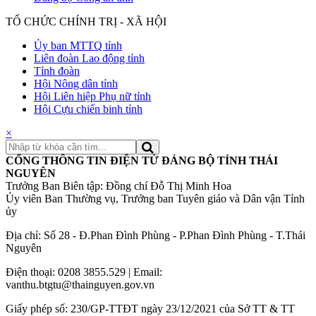
TỔ CHỨC CHÍNH TRỊ - XÃ HỘI
Ủy ban MTTQ tỉnh
Liên đoàn Lao động tỉnh
Tỉnh đoàn
Hội Nông dân tỉnh
Hội Liên hiệp Phụ nữ tỉnh
Hội Cựu chiến binh tỉnh
×
CỔNG THÔNG TIN ĐIỆN TỬ ĐẢNG BỘ TỈNH THÁI
NGUYÊN
Trưởng Ban Biên tập: Đồng chí Đỗ Thị Minh Hoa
Ủy viên Ban Thường vụ, Trưởng ban Tuyên giáo và Dân vận Tỉnh
ủy
Địa chỉ: Số 28 - Đ.Phan Đình Phùng - P.Phan Đình Phùng - T.Thái
Nguyên
Điện thoại: 0208 3855.529 | Email:
vanthu.btgtu@thainguyen.gov.vn
Giấy phép số: 230/GP-TTĐT ngày 23/12/2021 của Sở TT & TT