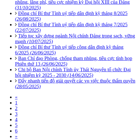
nhũng, lãng phí, tiêu cực nhiệm kỳ Đại hội XIII của Đảng
(31/10/2025)
Đồng chí Bí thư Tỉnh uỷ tiếp dân định kỳ tháng 8/2025
(26/08/2025)
Đồng chí Bí thư Tỉnh uỷ tiếp dân định kỳ tháng 7/2025
(22/07/2025)
Tiếp tục xây dựng ngành Nội chính Đảng trong sạch, vững
mạnh
(10/07/2025)
Đồng chí Bí thư Tỉnh uỷ tiếp công dân định kỳ tháng
6/2025
(26/06/2025)
Ban Chỉ đạo Phòng, chống tham nhũng, tiêu cực tỉnh họp
Phiên thứ 13
(26/06/2025)
Chi bộ Ban Nội chính Tỉnh ủy Thái Nguyên tổ chức Đại
hội nhiệm kỳ 2025 - 2030
(14/06/2025)
Đẩy nhanh tiến độ giải quyết các vụ việc thuộc thẩm quyền
(28/05/2025)
«
1
2
3
4
5
6
»