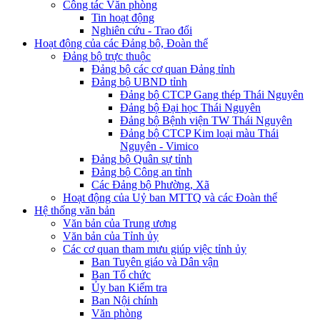
Công tác Văn phòng
Tin hoạt động
Nghiên cứu - Trao đổi
Hoạt động của các Đảng bộ, Đoàn thể
Đảng bộ trực thuộc
Đảng bộ các cơ quan Đảng tỉnh
Đảng bộ UBND tỉnh
Đảng bộ CTCP Gang thép Thái Nguyên
Đảng bộ Đại học Thái Nguyên
Đảng bộ Bệnh viện TW Thái Nguyên
Đảng bộ CTCP Kim loại màu Thái
Nguyên - Vimico
Đảng bộ Quân sự tỉnh
Đảng bộ Công an tỉnh
Các Đảng bộ Phường, Xã
Hoạt động của Uỷ ban MTTQ và các Đoàn thể
Hệ thống văn bản
Văn bản của Trung ương
Văn bản của Tỉnh ủy
Các cơ quan tham mưu giúp việc tỉnh ủy
Ban Tuyên giáo và Dân vận
Ban Tổ chức
Ủy ban Kiểm tra
Ban Nội chính
Văn phòng