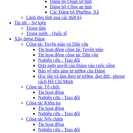
Đảng bộ Quân sự tỉnh
Đảng bộ Công an tỉnh
Các Đảng bộ Phường, Xã
Lãnh đạo tỉnh qua các thời kỳ
Tin tức - Sự kiện
Trong tỉnh
Trong nước - Quốc tế
Xây dựng Đảng
Công tác Tuyên giáo và Dân vận
Tin hoạt động công tác Tuyên giáo
Tin hoạt động công tác Dân vận
Nghiên cứu - Trao đổi
Đưa nghị quyết của Đảng vào cuộc sống
Bảo vệ nền tảng tư tưởng của Đảng
Học tập và làm theo tư tưởng, đạo đức, phong
cách Hồ Chí Minh
Công tác Tổ chức
Tin hoạt động
Nghiên cứu - Trao đổi
Công tác Kiểm tra
Tin hoạt động
Nghiên cứu - Trao đổi
Công tác Nội chính
Tin hoạt động
Nghiên cứu - Trao đổi