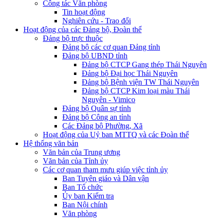
Công tác Văn phòng
Tin hoạt động
Nghiên cứu - Trao đổi
Hoạt động của các Đảng bộ, Đoàn thể
Đảng bộ trực thuộc
Đảng bộ các cơ quan Đảng tỉnh
Đảng bộ UBND tỉnh
Đảng bộ CTCP Gang thép Thái Nguyên
Đảng bộ Đại học Thái Nguyên
Đảng bộ Bệnh viện TW Thái Nguyên
Đảng bộ CTCP Kim loại màu Thái
Nguyên - Vimico
Đảng bộ Quân sự tỉnh
Đảng bộ Công an tỉnh
Các Đảng bộ Phường, Xã
Hoạt động của Uỷ ban MTTQ và các Đoàn thể
Hệ thống văn bản
Văn bản của Trung ương
Văn bản của Tỉnh ủy
Các cơ quan tham mưu giúp việc tỉnh ủy
Ban Tuyên giáo và Dân vận
Ban Tổ chức
Ủy ban Kiểm tra
Ban Nội chính
Văn phòng