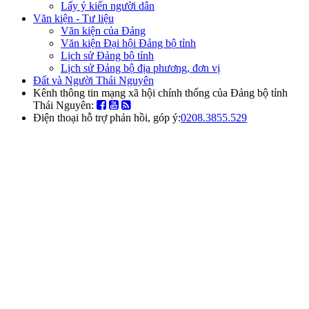
Lấy ý kiến người dân
Văn kiện - Tư liệu
Văn kiện của Đảng
Văn kiện Đại hội Đảng bộ tỉnh
Lịch sử Đảng bộ tỉnh
Lịch sử Đảng bộ địa phương, đơn vị
Đất và Người Thái Nguyên
Kênh thông tin mạng xã hội chính thống của Đảng bộ tỉnh
Thái Nguyên:
Điện thoại hỗ trợ phản hồi, góp ý:
0208.3855.529
Cổng thông tin điện tử
Đảng bộ tỉnh Thái Nguyên
Cổng thông tin điện tử Đảng
bộ tỉnh Thái Nguyên
Cung cấp các thông tin về bộ máy tổ
chức; tin tức, thời sự chính trị trong tỉnh
và các thông tin nổi bật trong nước; các
văn bản, văn kiện - tư liệu; đất và người