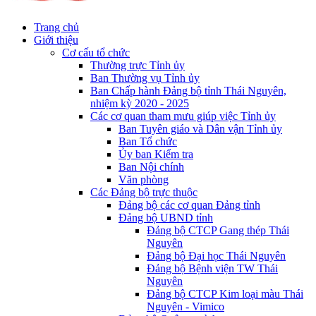
Trang chủ
Giới thiệu
Cơ cấu tổ chức
Thường trực Tỉnh ủy
Ban Thường vụ Tỉnh ủy
Ban Chấp hành Đảng bộ tỉnh Thái Nguyên,
nhiệm kỳ 2020 - 2025
Các cơ quan tham mưu giúp việc Tỉnh ủy
Ban Tuyên giáo và Dân vận Tỉnh ủy
Ban Tổ chức
Ủy ban Kiểm tra
Ban Nội chính
Văn phòng
Các Đảng bộ trực thuộc
Đảng bộ các cơ quan Đảng tỉnh
Đảng bộ UBND tỉnh
Đảng bộ CTCP Gang thép Thái
Nguyên
Đảng bộ Đại học Thái Nguyên
Đảng bộ Bệnh viện TW Thái
Nguyên
Đảng bộ CTCP Kim loại màu Thái
Nguyên - Vimico