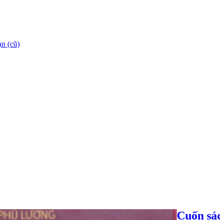
n (cũ)
Cuốn sác