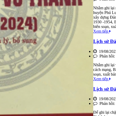
Nhằm ghi lại 
huyện Phú Lươ
xây dựng Đảng
1930 -1954, 
biên soạn, x
Xem tiếp
Lịch sử Đả
19/08/202
Phản hồi:
Nhằm ghi lại 
cách mạng, B
soạn, xuất bả
Xem tiếp
Lịch sử Đả
19/08/202
Phản hồi:
Để ghi lại ch