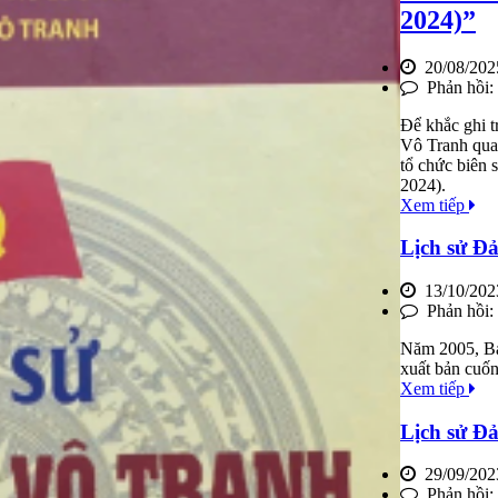
2024)”
20/08/202
Phản hồi:
Để khắc ghi t
Vô Tranh qua 
tổ chức biên 
2024).
Xem tiếp
Lịch sử Đả
13/10/202
Phản hồi:
Năm 2005, Ba
xuất bản cuốn
Xem tiếp
Lịch sử Đ
29/09/202
Phản hồi: