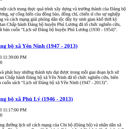
một cách trung thực quá trình xây dựng và trưởng thành của Đảng bộ
ng, sự cống hiến của đồng bào, đồng chí, chiến sĩ cho sự nghiệp
 và cách mạng giải phóng dân tộc đầy hy sinh gian khổ thời kỳ
Ban Chấp hành Đảng bộ huyện Phú Lương đã tổ chức nghiên cứu,
uất bản cuốn “Lịch sử Đảng bộ huyện Phú Lương (1930 - 1954)”.
ng bộ xã Yên Ninh (1947 - 2013)
3 11:39:00 PM
 0
và phát huy những thành tựu đạt được trong mỗi giai đoạn lịch sử
an Chấp hành Đảng bộ xã Yên Ninh đã tổ chức nghiên cứu, biên
n cuốn sách “Lịch sử Đảng bộ xã Yên Ninh (1947 - 2013)”.
ng bộ xã Phủ Lý (1946 - 2013)
3 11:17:00 PM
 0
ặng đường lịch sử cách mạng của Chi bộ (Đảng bộ) và nhân dân xã