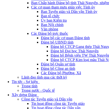
Ban Chấp hành Đảng bộ tỉnh Thái Nguyên, nhiệm
Các cơ quan tham mưu giúp việc Tỉnh ủy
Ban Tuyên giáo và Dân vận Tỉnh ủy
Ban tổ chức
Ủy ban Kiểm tra
Ban Nội chính
Văn phòng
Các Đảng bộ trực thuộc
Đảng bộ các cơ quan Đảng tỉnh
Đảng bộ UBND tỉnh
Đảng bộ CTCP Gang thép Thái Ngu
Đảng bộ Đại học Thái Nguyên
Đảng bộ Bệnh viện TW Thái Nguyê
Đảng bộ CTCP Kim loại màu Thái N
Đảng bộ Quân sự tỉnh
Đảng bộ Công an tỉnh
Các Đảng bộ Phường, Xã
Lãnh đạo tỉnh qua các thời kỳ
Tin tức - Sự kiện
Trong tỉnh
Trong nước - Quốc tế
Xây dựng Đảng
Công tác Tuyên giáo và Dân vận
Tin hoạt động công tác Tuyên giáo
Tin hoạt động công tác Dân vận