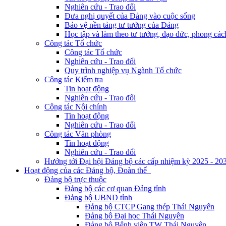
Nghiên cứu - Trao đổi
Đưa nghị quyết của Đảng vào cuộc sống
Bảo vệ nền tảng tư tưởng của Đảng
Học tập và làm theo tư tưởng, đạo đức, phong cá
Công tác Tổ chức
Công tác Tổ chức
Nghiên cứu - Trao đổi
Quy trình nghiệp vụ Ngành Tổ chức
Công tác Kiểm tra
Tin hoạt động
Nghiên cứu - Trao đổi
Công tác Nội chính
Tin hoạt động
Nghiên cứu - Trao đổi
Công tác Văn phòng
Tin hoạt động
Nghiên cứu - Trao đổi
Hướng tới Đại hội Đảng bộ các cấp nhiệm kỳ 2025 - 20
Hoạt động của các Đảng bộ, Đoàn thể
Đảng bộ trực thuộc
Đảng bộ các cơ quan Đảng tỉnh
Đảng bộ UBND tỉnh
Đảng bộ CTCP Gang thép Thái Nguyên
Đảng bộ Đại học Thái Nguyên
Đảng bộ Bệnh viện TW Thái Nguyên