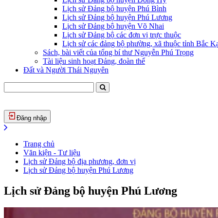
Lịch sử Đảng bộ huyện Phú Bình
Lịch sử Đảng bộ huyện Phú Lương
Lịch sử Đảng bộ huyện Võ Nhai
Lịch sử Đảng bộ các đơn vị trực thuộc
Lịch sử các đảng bộ phường, xã thuộc tỉnh Bắc Kạ
Sách, bài viết của tổng bí thư Nguyễn Phú Trọng
Tài liệu sinh hoạt Đảng, đoàn thể
Đất và Người Thái Nguyên
Đăng nhập
Trang chủ
Văn kiện - Tư liệu
Lịch sử Đảng bộ địa phương, đơn vị
Lịch sử Đảng bộ huyện Phú Lương
Lịch sử Đảng bộ huyện Phú Lương