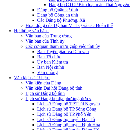
Đảng bộ CTCP Kim loại màu Thái Nguyên 
Đảng bộ Quân sự tỉnh
Đảng bộ Công an tỉnh
Các Đảng bộ Phường, Xã
Hoạt động của Uỷ ban MTTQ và các Đoàn thể
Hệ thống văn bản
Văn bản của Trung ương
Văn bản của Tỉnh ủy
Các cơ quan tham mưu giúp việc tỉnh ủy
Ban Tuyên giáo và Dân vận
Ban Tổ chức
Ủy ban Kiểm tra
Ban Nội chính
Văn phòng
Văn kiện - Tư liệu
Văn kiện của Đảng
Văn kiện Đại hội Đảng bộ tỉnh
Lịch sử Đảng bộ tỉnh
Lịch sử Đảng bộ địa phương, đơn vị
Lịch sử Đảng bộ TP.Thái Nguyên
Lịch sử Đảng bộ TP.Sông Công
Lịch sử Đảng bộ TP.Phổ Yên
Lịch sử Đảng bộ huyện Đại Từ
Lịch sử Đảng bộ huyện Định Hóa
Lịch sử Đảng bộ huyện Đồng Hỷ