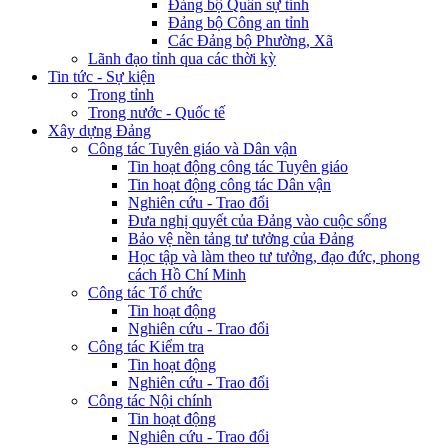
Đảng bộ Quân sự tỉnh
Đảng bộ Công an tỉnh
Các Đảng bộ Phường, Xã
Lãnh đạo tỉnh qua các thời kỳ
Tin tức - Sự kiện
Trong tỉnh
Trong nước - Quốc tế
Xây dựng Đảng
Công tác Tuyên giáo và Dân vận
Tin hoạt động công tác Tuyên giáo
Tin hoạt động công tác Dân vận
Nghiên cứu - Trao đổi
Đưa nghị quyết của Đảng vào cuộc sống
Bảo vệ nền tảng tư tưởng của Đảng
Học tập và làm theo tư tưởng, đạo đức, phong
cách Hồ Chí Minh
Công tác Tổ chức
Tin hoạt động
Nghiên cứu - Trao đổi
Công tác Kiểm tra
Tin hoạt động
Nghiên cứu - Trao đổi
Công tác Nội chính
Tin hoạt động
Nghiên cứu - Trao đổi