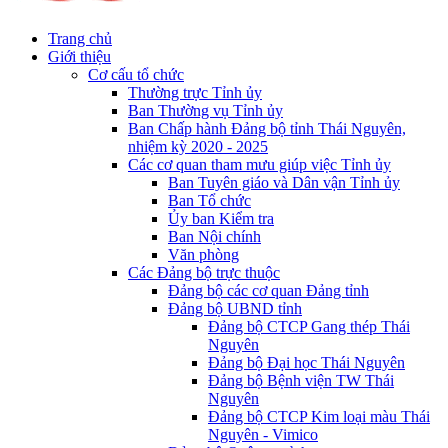
Trang chủ
Giới thiệu
Cơ cấu tổ chức
Thường trực Tỉnh ủy
Ban Thường vụ Tỉnh ủy
Ban Chấp hành Đảng bộ tỉnh Thái Nguyên,
nhiệm kỳ 2020 - 2025
Các cơ quan tham mưu giúp việc Tỉnh ủy
Ban Tuyên giáo và Dân vận Tỉnh ủy
Ban Tổ chức
Ủy ban Kiểm tra
Ban Nội chính
Văn phòng
Các Đảng bộ trực thuộc
Đảng bộ các cơ quan Đảng tỉnh
Đảng bộ UBND tỉnh
Đảng bộ CTCP Gang thép Thái
Nguyên
Đảng bộ Đại học Thái Nguyên
Đảng bộ Bệnh viện TW Thái
Nguyên
Đảng bộ CTCP Kim loại màu Thái
Nguyên - Vimico