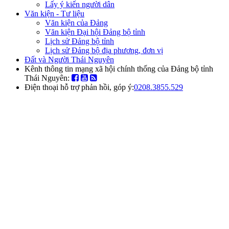
Lấy ý kiến người dân
Văn kiện - Tư liệu
Văn kiện của Đảng
Văn kiện Đại hội Đảng bộ tỉnh
Lịch sử Đảng bộ tỉnh
Lịch sử Đảng bộ địa phương, đơn vị
Đất và Người Thái Nguyên
Kênh thông tin mạng xã hội chính thống của Đảng bộ tỉnh
Thái Nguyên:
Điện thoại hỗ trợ phản hồi, góp ý:
0208.3855.529
Cổng thông tin điện tử
Đảng bộ tỉnh Thái Nguyên
Cổng thông tin điện tử Đảng
bộ tỉnh Thái Nguyên
Cung cấp các thông tin về bộ máy tổ
chức; tin tức, thời sự chính trị trong tỉnh
và các thông tin nổi bật trong nước; các
văn bản, văn kiện - tư liệu; đất và người