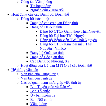
Công tác Văn phòng
Tin hoạt động
Nghiên cứu - Trao đổi
Hoạt động của các Đảng bộ, Đoàn thể
Đảng bộ trực thuộc
Đảng bộ các cơ quan Đảng tỉnh
Đảng bộ UBND tỉnh
Đảng bộ CTCP Gang thép Thái Nguyên
Đảng bộ Đại học Thái Nguyên
Đảng bộ Bệnh viện TW Thái Nguyên
Đảng bộ CTCP Kim loại màu Thái
Nguyên - Vimico
Đảng bộ Quân sự tỉnh
Đảng bộ Công an tỉnh
Các Đảng bộ Phường, Xã
Hoạt động của Uỷ ban MTTQ và các Đoàn thể
Hệ thống văn bản
Văn bản của Trung ương
Văn bản của Tỉnh ủy
Các cơ quan tham mưu giúp việc tỉnh ủy
Ban Tuyên giáo và Dân vận
Ban Tổ chức
Ủy ban Kiểm tra
Ban Nội chính
Văn phòng