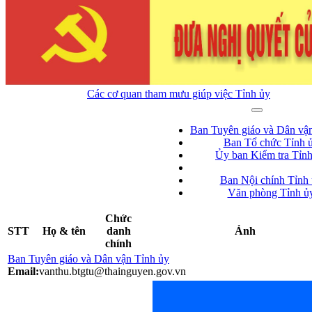
Các cơ quan tham mưu giúp việc Tỉnh ủy
Ban Tuyên giáo và Dân vậ
Ban Tổ chức Tỉnh 
Ủy ban Kiểm tra Tỉn
Ban Nội chính Tỉnh
Văn phòng Tỉnh ủ
Chức
STT
Họ & tên
danh
Ảnh
chính
Ban Tuyên giáo và Dân vận Tỉnh ủy
Email:
vanthu.btgtu@thainguyen.gov.vn