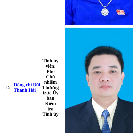
Tỉnh ủy
viên,
Phó
Chủ
nhiệm
Đồng chí Bùi
15
Thường
Thanh Hải
trực Ủy
ban
Kiểm
tra
Tỉnh ủy