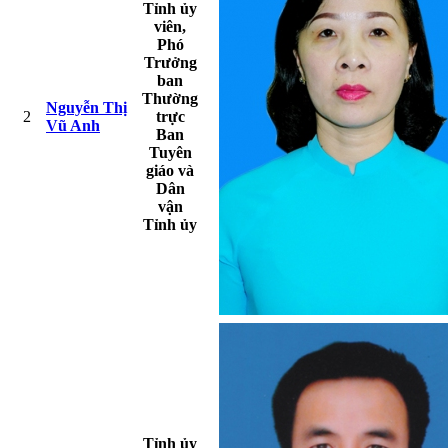
Tỉnh ủy
viên,
Phó
Trưởng
ban
Thường
Nguyễn Thị
2
trực
Vũ Anh
Ban
Tuyên
giáo và
Dân
vận
Tỉnh ủy
Tỉnh ủy