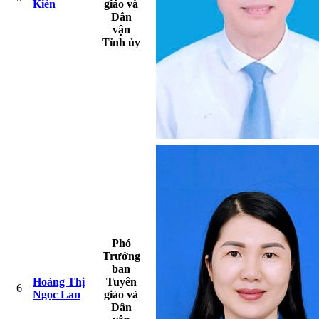
Kiên
giáo và
Dân
vận
Tỉnh ủy
Phó
Trưởng
ban
Hoàng Thị
Tuyên
6
Ngọc Lan
giáo và
Dân