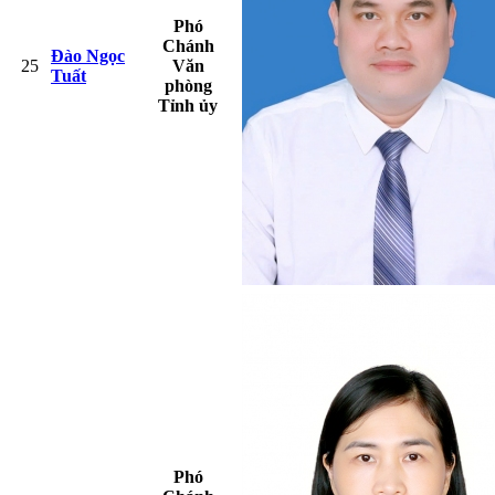
Phó
Chánh
Đào Ngọc
25
Văn
Tuất
phòng
Tỉnh ủy
Phó