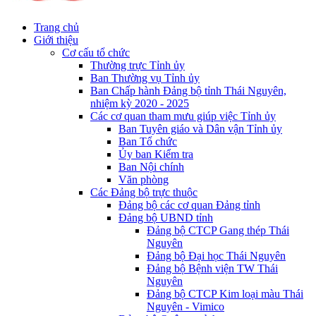
Trang chủ
Giới thiệu
Cơ cấu tổ chức
Thường trực Tỉnh ủy
Ban Thường vụ Tỉnh ủy
Ban Chấp hành Đảng bộ tỉnh Thái Nguyên,
nhiệm kỳ 2020 - 2025
Các cơ quan tham mưu giúp việc Tỉnh ủy
Ban Tuyên giáo và Dân vận Tỉnh ủy
Ban Tổ chức
Ủy ban Kiểm tra
Ban Nội chính
Văn phòng
Các Đảng bộ trực thuộc
Đảng bộ các cơ quan Đảng tỉnh
Đảng bộ UBND tỉnh
Đảng bộ CTCP Gang thép Thái
Nguyên
Đảng bộ Đại học Thái Nguyên
Đảng bộ Bệnh viện TW Thái
Nguyên
Đảng bộ CTCP Kim loại màu Thái
Nguyên - Vimico