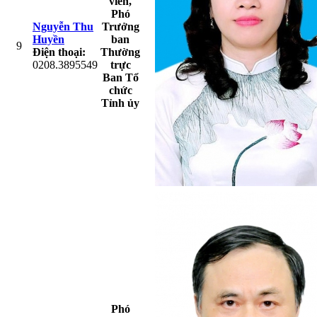
viên,
Phó
Nguyễn Thu
Trưởng
Huyền
ban
9
Điện thoại:
Thường
0208.3895549
trực
Ban Tổ
chức
Tỉnh ủy
Phó