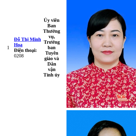
Ủy viên
Ban
Thường
vụ,
Đỗ Thị Minh
Trưởng
Hoa
1
ban
Điện thoại:
Tuyên
0208
giáo và
Dân
vận
Tỉnh ủy