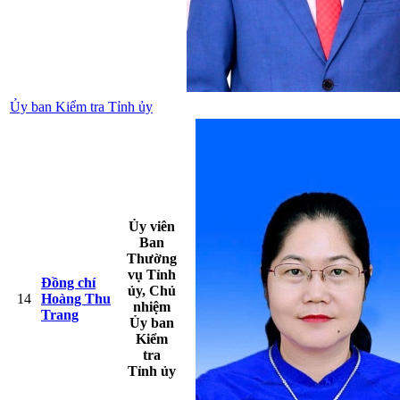
Ủy ban Kiểm tra Tỉnh ủy
Ủy viên
Ban
Thường
vụ Tỉnh
Đồng chí
ủy, Chủ
14
Hoàng Thu
nhiệm
Trang
Ủy ban
Kiểm
tra
Tỉnh ủy