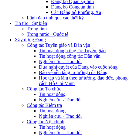
Đảng bộ Quân sự tỉnh
Đảng bộ Công an tỉnh
Các Đảng bộ Phường, Xã
Lãnh đạo tỉnh qua các thời kỳ
Tin tức - Sự kiện
Trong tỉnh
Trong nước - Quốc tế
Xây dựng Đảng
Công tác Tuyên giáo và Dân vận
Tin hoạt động công tác Tuyên giáo
Tin hoạt động công tác Dân vận
Nghiên cứu - Trao đổi
Đưa nghị quyết của Đảng vào cuộc sống
Bảo vệ nền tảng tư tưởng của Đảng
Học tập và làm theo tư tưởng, đạo đức, phong
cách Hồ Chí Minh
Công tác Tổ chức
Tin hoạt động
Nghiên cứu - Trao đổi
Công tác Kiểm tra
Tin hoạt động
Nghiên cứu - Trao đổi
Công tác Nội chính
Tin hoạt động
Nghiên cứu - Trao đổi