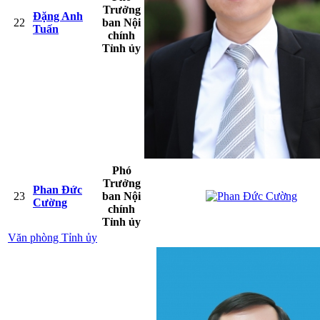
Trưởng
Đặng Anh
22
ban Nội
Tuấn
chính
Tỉnh ủy
Phó
Trưởng
Phan Đức
23
ban Nội
Cường
chính
Tỉnh ủy
Văn phòng Tỉnh ủy