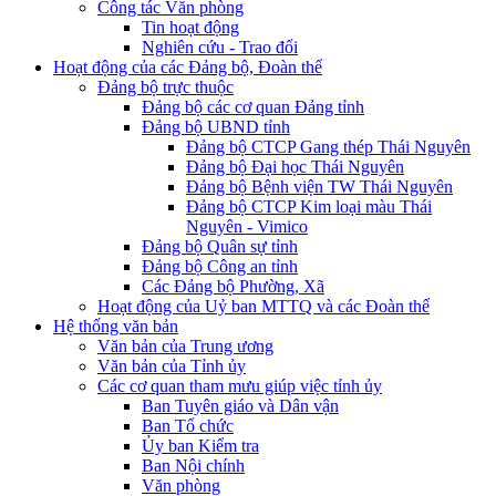
Công tác Văn phòng
Tin hoạt động
Nghiên cứu - Trao đổi
Hoạt động của các Đảng bộ, Đoàn thể
Đảng bộ trực thuộc
Đảng bộ các cơ quan Đảng tỉnh
Đảng bộ UBND tỉnh
Đảng bộ CTCP Gang thép Thái Nguyên
Đảng bộ Đại học Thái Nguyên
Đảng bộ Bệnh viện TW Thái Nguyên
Đảng bộ CTCP Kim loại màu Thái
Nguyên - Vimico
Đảng bộ Quân sự tỉnh
Đảng bộ Công an tỉnh
Các Đảng bộ Phường, Xã
Hoạt động của Uỷ ban MTTQ và các Đoàn thể
Hệ thống văn bản
Văn bản của Trung ương
Văn bản của Tỉnh ủy
Các cơ quan tham mưu giúp việc tỉnh ủy
Ban Tuyên giáo và Dân vận
Ban Tổ chức
Ủy ban Kiểm tra
Ban Nội chính
Văn phòng