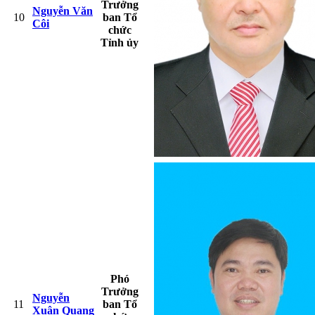
Trưởng
Nguyễn Văn
10
ban Tổ
Côi
chức
Tỉnh ủy
Phó
Trưởng
Nguyễn
11
ban Tổ
Xuân Quang