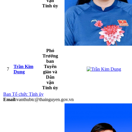
vận
Tỉnh ủy
Phó
Trưởng
ban
Trần Kim
Tuyên
7
Dung
giáo và
Dân
vận
Tỉnh ủy
Ban Tổ chức Tỉnh ủy
Email:
vanthubtc@thainguyen.gov.vn