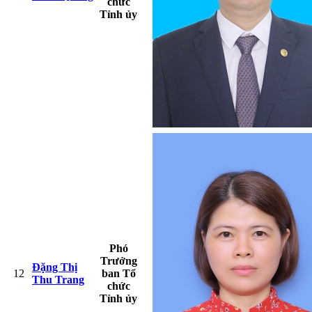
chức
Tỉnh ủy
Phó
Trưởng
Đặng Thị
12
ban Tổ
Thu Trang
chức
Tỉnh ủy