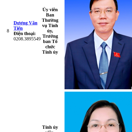
Ủy viên
Ban
Thường
Dương Văn
vụ Tỉnh
Tiến
8
ủy,
Điện thoại:
Trưởng
0208.3895549
ban Tổ
chức
Tỉnh ủy
Tỉnh ủy