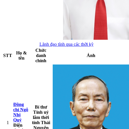
Lãnh đạo tỉnh qua các thời kỳ
Chức
Họ &
STT
danh
Ảnh
tên
chính
Đồng
Bí thư
chí Ngô
Tỉnh uỷ
Nhị
lâm thời
Quý
1
tỉnh Thái
Điện
Nguyên