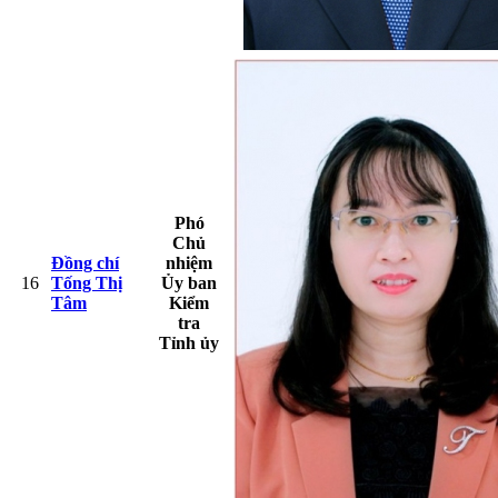
Phó
Chủ
Đồng chí
nhiệm
16
Tống Thị
Ủy ban
Tâm
Kiểm
tra
Tỉnh ủy