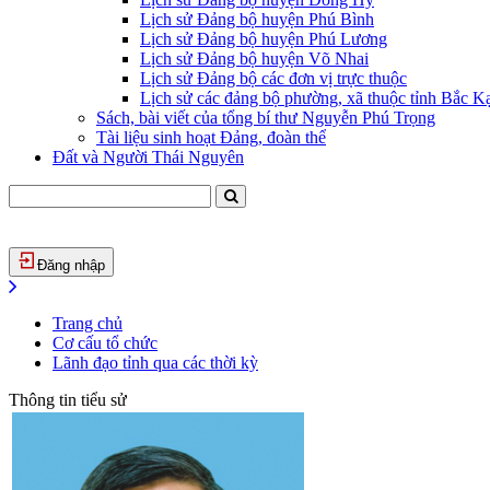
Lịch sử Đảng bộ huyện Phú Bình
Lịch sử Đảng bộ huyện Phú Lương
Lịch sử Đảng bộ huyện Võ Nhai
Lịch sử Đảng bộ các đơn vị trực thuộc
Lịch sử các đảng bộ phường, xã thuộc tỉnh Bắc Kạ
Sách, bài viết của tổng bí thư Nguyễn Phú Trọng
Tài liệu sinh hoạt Đảng, đoàn thể
Đất và Người Thái Nguyên
Đăng nhập
Trang chủ
Cơ cấu tổ chức
Lãnh đạo tỉnh qua các thời kỳ
Thông tin tiểu sử