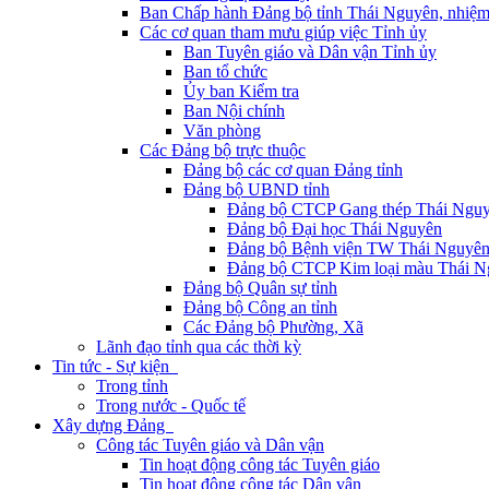
Ban Chấp hành Đảng bộ tỉnh Thái Nguyên, nhiệm
Các cơ quan tham mưu giúp việc Tỉnh ủy
Ban Tuyên giáo và Dân vận Tỉnh ủy
Ban tổ chức
Ủy ban Kiểm tra
Ban Nội chính
Văn phòng
Các Đảng bộ trực thuộc
Đảng bộ các cơ quan Đảng tỉnh
Đảng bộ UBND tỉnh
Đảng bộ CTCP Gang thép Thái Ngu
Đảng bộ Đại học Thái Nguyên
Đảng bộ Bệnh viện TW Thái Nguyê
Đảng bộ CTCP Kim loại màu Thái N
Đảng bộ Quân sự tỉnh
Đảng bộ Công an tỉnh
Các Đảng bộ Phường, Xã
Lãnh đạo tỉnh qua các thời kỳ
Tin tức - Sự kiện
Trong tỉnh
Trong nước - Quốc tế
Xây dựng Đảng
Công tác Tuyên giáo và Dân vận
Tin hoạt động công tác Tuyên giáo
Tin hoạt động công tác Dân vận