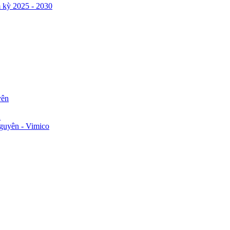
 kỳ 2025 - 2030
yên
n
guyên - Vimico