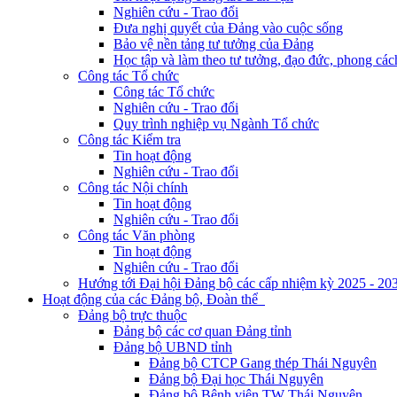
Nghiên cứu - Trao đổi
Đưa nghị quyết của Đảng vào cuộc sống
Bảo vệ nền tảng tư tưởng của Đảng
Học tập và làm theo tư tưởng, đạo đức, phong cá
Công tác Tổ chức
Công tác Tổ chức
Nghiên cứu - Trao đổi
Quy trình nghiệp vụ Ngành Tổ chức
Công tác Kiểm tra
Tin hoạt động
Nghiên cứu - Trao đổi
Công tác Nội chính
Tin hoạt động
Nghiên cứu - Trao đổi
Công tác Văn phòng
Tin hoạt động
Nghiên cứu - Trao đổi
Hướng tới Đại hội Đảng bộ các cấp nhiệm kỳ 2025 - 20
Hoạt động của các Đảng bộ, Đoàn thể
Đảng bộ trực thuộc
Đảng bộ các cơ quan Đảng tỉnh
Đảng bộ UBND tỉnh
Đảng bộ CTCP Gang thép Thái Nguyên
Đảng bộ Đại học Thái Nguyên
Đảng bộ Bệnh viện TW Thái Nguyên