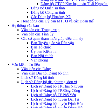
Đảng bộ CTCP Kim loại màu Thái Nguyên 
Đảng bộ Quân sự tỉnh
Đảng bộ Công an tỉnh
Các Đảng bộ Phường, Xã
Hoạt động của Uỷ ban MTTQ và các Đoàn thể
Hệ thống văn bản
Văn bản của Trung ương
Văn bản của Tỉnh ủy
Các cơ quan tham mưu giúp việc tỉnh ủy
Ban Tuyên giáo và Dân vận
Ban Tổ chức
Ủy ban Kiểm tra
Ban Nội chính
Văn phòng
Văn kiện - Tư liệu
Văn kiện của Đảng
Văn kiện Đại hội Đảng bộ tỉnh
Lịch sử Đảng bộ tỉnh
Lịch sử Đảng bộ địa phương, đơn vị
Lịch sử Đảng bộ TP.Thái Nguyên
Lịch sử Đảng bộ TP.Sông Công
Lịch sử Đảng bộ TP.Phổ Yên
Lịch sử Đảng bộ huyện Đại Từ
Lịch sử Đảng bộ huyện Định Hóa
Lịch sử Đảng bộ huyện Đồng Hỷ