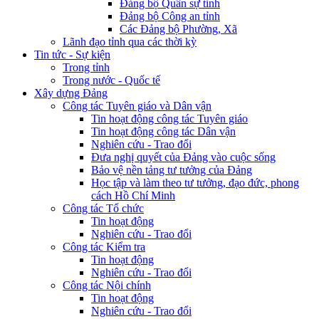
Đảng bộ Quân sự tỉnh
Đảng bộ Công an tỉnh
Các Đảng bộ Phường, Xã
Lãnh đạo tỉnh qua các thời kỳ
Tin tức - Sự kiện
Trong tỉnh
Trong nước - Quốc tế
Xây dựng Đảng
Công tác Tuyên giáo và Dân vận
Tin hoạt động công tác Tuyên giáo
Tin hoạt động công tác Dân vận
Nghiên cứu - Trao đổi
Đưa nghị quyết của Đảng vào cuộc sống
Bảo vệ nền tảng tư tưởng của Đảng
Học tập và làm theo tư tưởng, đạo đức, phong
cách Hồ Chí Minh
Công tác Tổ chức
Tin hoạt động
Nghiên cứu - Trao đổi
Công tác Kiểm tra
Tin hoạt động
Nghiên cứu - Trao đổi
Công tác Nội chính
Tin hoạt động
Nghiên cứu - Trao đổi