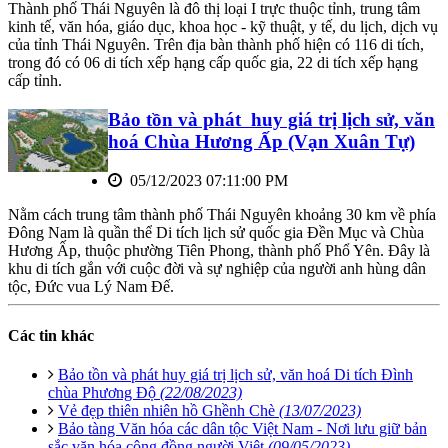
Thành phố Thái Nguyên là đô thị loại I trực thuộc tỉnh, trung tâm
kinh tế, văn hóa, giáo dục, khoa học - kỹ thuật, y tế, du lịch, dịch vụ
của tỉnh Thái Nguyên. Trên địa bàn thành phố hiện có 116 di tích,
trong đó có 06 di tích xếp hạng cấp quốc gia, 22 di tích xếp hạng
cấp tỉnh.
Bảo tồn và phát huy giá trị lịch sử, văn
hoá Chùa Hương Ấp (Vạn Xuân Tự)
05/12/2023 07:11:00 PM
Nằm cách trung tâm thành phố Thái Nguyên khoảng 30 km về phía
Đông Nam là quần thể Di tích lịch sử quốc gia Đền Mục và Chùa
Hương Ấp, thuộc phường Tiên Phong, thành phố Phổ Yên. Đây là
khu di tích gắn với cuộc đời và sự nghiệp của người anh hùng dân
tộc, Đức vua Lý Nam Đế.
Các tin khác
Bảo tồn và phát huy giá trị lịch sử, văn hoá Di tích Đình
chùa Phương Độ
(22/08/2023)
Vẻ đẹp thiên nhiên hồ Ghềnh Chè
(13/07/2023)
Bảo tàng Văn hóa các dân tộc Việt Nam - Nơi lưu giữ bản
sắc văn hóa cộng đồng người Việt
(09/05/2023)