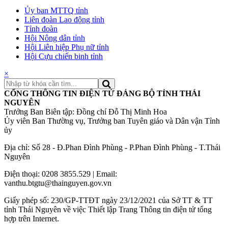
Ủy ban MTTQ tỉnh
Liên đoàn Lao động tỉnh
Tỉnh đoàn
Hội Nông dân tỉnh
Hội Liên hiệp Phụ nữ tỉnh
Hội Cựu chiến binh tỉnh
×
CỔNG THÔNG TIN ĐIỆN TỬ ĐẢNG BỘ TỈNH THÁI
NGUYÊN
Trưởng Ban Biên tập: Đồng chí Đỗ Thị Minh Hoa
Ủy viên Ban Thường vụ, Trưởng ban Tuyên giáo và Dân vận Tỉnh
ủy
Địa chỉ: Số 28 - Đ.Phan Đình Phùng - P.Phan Đình Phùng - T.Thái
Nguyên
Điện thoại: 0208 3855.529 | Email:
vanthu.btgtu@thainguyen.gov.vn
Giấy phép số: 230/GP-TTĐT ngày 23/12/2021 của Sở TT & TT
tỉnh Thái Nguyên về việc Thiết lập Trang Thông tin điện tử tổng
hợp trên Internet.