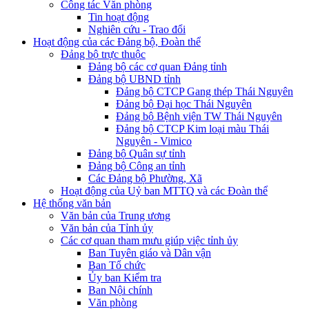
Công tác Văn phòng
Tin hoạt động
Nghiên cứu - Trao đổi
Hoạt động của các Đảng bộ, Đoàn thể
Đảng bộ trực thuộc
Đảng bộ các cơ quan Đảng tỉnh
Đảng bộ UBND tỉnh
Đảng bộ CTCP Gang thép Thái Nguyên
Đảng bộ Đại học Thái Nguyên
Đảng bộ Bệnh viện TW Thái Nguyên
Đảng bộ CTCP Kim loại màu Thái
Nguyên - Vimico
Đảng bộ Quân sự tỉnh
Đảng bộ Công an tỉnh
Các Đảng bộ Phường, Xã
Hoạt động của Uỷ ban MTTQ và các Đoàn thể
Hệ thống văn bản
Văn bản của Trung ương
Văn bản của Tỉnh ủy
Các cơ quan tham mưu giúp việc tỉnh ủy
Ban Tuyên giáo và Dân vận
Ban Tổ chức
Ủy ban Kiểm tra
Ban Nội chính
Văn phòng