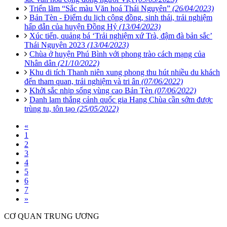
Triển lãm “Sắc màu Văn hoá Thái Nguyên”
(26/04/2023)
Bản Tèn - Điểm du lịch cộng đồng, sinh thái, trải nghiệm
hấp dẫn của huyện Đồng Hỷ
(13/04/2023)
Xúc tiến, quảng bá ‘Trải nghiệm xứ Trà, đậm đà bản sắc’
Thái Nguyên 2023
(13/04/2023)
Chùa ở huyện Phú Bình với phong trào cách mạng của
Nhân dân
(21/10/2022)
Khu di tích Thanh niên xung phong thu hút nhiều du khách
đến tham quan, trải nghiệm và tri ân
(07/06/2022)
Khởi sắc nhịp sống vùng cao Bản Tèn
(07/06/2022)
Danh lam thắng cảnh quốc gia Hang Chùa cần sớm được
trùng tu, tôn tạo
(25/05/2022)
«
1
2
3
4
5
6
7
»
CƠ QUAN TRUNG ƯƠNG