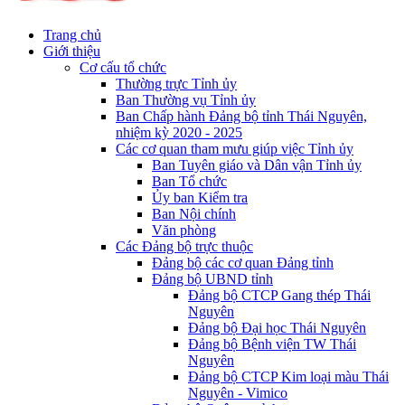
Trang chủ
Giới thiệu
Cơ cấu tổ chức
Thường trực Tỉnh ủy
Ban Thường vụ Tỉnh ủy
Ban Chấp hành Đảng bộ tỉnh Thái Nguyên,
nhiệm kỳ 2020 - 2025
Các cơ quan tham mưu giúp việc Tỉnh ủy
Ban Tuyên giáo và Dân vận Tỉnh ủy
Ban Tổ chức
Ủy ban Kiểm tra
Ban Nội chính
Văn phòng
Các Đảng bộ trực thuộc
Đảng bộ các cơ quan Đảng tỉnh
Đảng bộ UBND tỉnh
Đảng bộ CTCP Gang thép Thái
Nguyên
Đảng bộ Đại học Thái Nguyên
Đảng bộ Bệnh viện TW Thái
Nguyên
Đảng bộ CTCP Kim loại màu Thái
Nguyên - Vimico