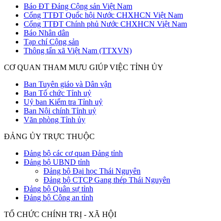
Báo ĐT Đảng Cộng sản Việt Nam
Cổng TTĐT Quốc hội Nước CHXHCN Việt Nam
Cổng TTĐT Chính phủ Nước CHXHCN Việt Nam
Báo Nhân dân
Tạp chí Cộng sản
Thông tấn xã Việt Nam (TTXVN)
CƠ QUAN THAM MƯU GIÚP VIỆC TỈNH ỦY
Ban Tuyên giáo và Dân vận
Ban Tổ chức Tỉnh uỷ
Uỷ ban Kiểm tra Tỉnh uỷ
Ban Nội chính Tỉnh uỷ
Văn phòng Tỉnh ủy
ĐẢNG ỦY TRỰC THUỘC
Đảng bộ các cơ quan Đảng tỉnh
Đảng bộ UBND tỉnh
Đảng bộ Đại học Thái Nguyên
Đảng bộ CTCP Gang thép Thái Nguyên
Đảng bộ Quân sự tỉnh
Đảng bộ Công an tỉnh
TỔ CHỨC CHÍNH TRỊ - XÃ HỘI