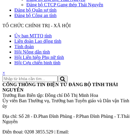
Đảng bộ CTCP Gang thép Thái Nguyên
Đảng bộ Quân sự tỉnh
Đảng bộ Công an tỉnh
TỔ CHỨC CHÍNH TRỊ - XÃ HỘI
Ủy ban MTTQ tỉnh
Liên đoàn Lao động tỉnh
Tỉnh đoàn
Hội Nông dân tỉnh
Hội Liên hiệp Phụ nữ tỉnh
Hội Cựu chiến binh tỉnh
×
CỔNG THÔNG TIN ĐIỆN TỬ ĐẢNG BỘ TỈNH THÁI
NGUYÊN
Trưởng Ban Biên tập: Đồng chí Đỗ Thị Minh Hoa
Ủy viên Ban Thường vụ, Trưởng ban Tuyên giáo và Dân vận Tỉnh
ủy
Địa chỉ: Số 28 - Đ.Phan Đình Phùng - P.Phan Đình Phùng - T.Thái
Nguyên
Điện thoại: 0208 3855.529 | Email: