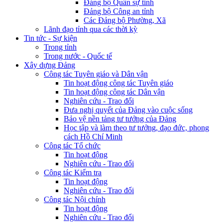
Đảng bộ Quân sự tỉnh
Đảng bộ Công an tỉnh
Các Đảng bộ Phường, Xã
Lãnh đạo tỉnh qua các thời kỳ
Tin tức - Sự kiện
Trong tỉnh
Trong nước - Quốc tế
Xây dựng Đảng
Công tác Tuyên giáo và Dân vận
Tin hoạt động công tác Tuyên giáo
Tin hoạt động công tác Dân vận
Nghiên cứu - Trao đổi
Đưa nghị quyết của Đảng vào cuộc sống
Bảo vệ nền tảng tư tưởng của Đảng
Học tập và làm theo tư tưởng, đạo đức, phong
cách Hồ Chí Minh
Công tác Tổ chức
Tin hoạt động
Nghiên cứu - Trao đổi
Công tác Kiểm tra
Tin hoạt động
Nghiên cứu - Trao đổi
Công tác Nội chính
Tin hoạt động
Nghiên cứu - Trao đổi