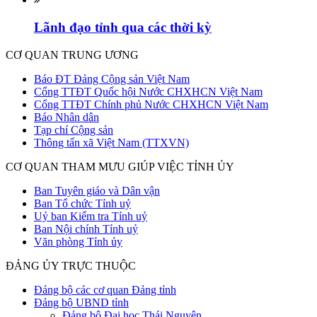
Lãnh đạo tỉnh qua các thời kỳ
CƠ QUAN TRUNG ƯƠNG
Báo ĐT Đảng Cộng sản Việt Nam
Cổng TTĐT Quốc hội Nước CHXHCN Việt Nam
Cổng TTĐT Chính phủ Nước CHXHCN Việt Nam
Báo Nhân dân
Tạp chí Cộng sản
Thông tấn xã Việt Nam (TTXVN)
CƠ QUAN THAM MƯU GIÚP VIỆC TỈNH ỦY
Ban Tuyên giáo và Dân vận
Ban Tổ chức Tỉnh uỷ
Uỷ ban Kiểm tra Tỉnh uỷ
Ban Nội chính Tỉnh uỷ
Văn phòng Tỉnh ủy
ĐẢNG ỦY TRỰC THUỘC
Đảng bộ các cơ quan Đảng tỉnh
Đảng bộ UBND tỉnh
Đảng bộ Đại học Thái Nguyên