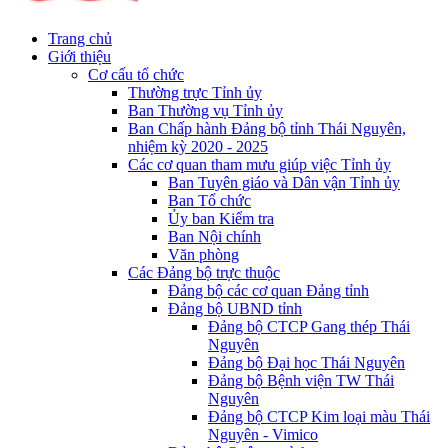
Trang chủ
Giới thiệu
Cơ cấu tổ chức
Thường trực Tỉnh ủy
Ban Thường vụ Tỉnh ủy
Ban Chấp hành Đảng bộ tỉnh Thái Nguyên,
nhiệm kỳ 2020 - 2025
Các cơ quan tham mưu giúp việc Tỉnh ủy
Ban Tuyên giáo và Dân vận Tỉnh ủy
Ban Tổ chức
Ủy ban Kiểm tra
Ban Nội chính
Văn phòng
Các Đảng bộ trực thuộc
Đảng bộ các cơ quan Đảng tỉnh
Đảng bộ UBND tỉnh
Đảng bộ CTCP Gang thép Thái
Nguyên
Đảng bộ Đại học Thái Nguyên
Đảng bộ Bệnh viện TW Thái
Nguyên
Đảng bộ CTCP Kim loại màu Thái
Nguyên - Vimico