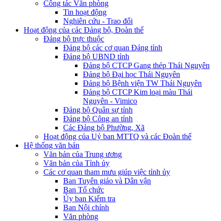
Công tác Văn phòng
Tin hoạt động
Nghiên cứu - Trao đổi
Hoạt động của các Đảng bộ, Đoàn thể
Đảng bộ trực thuộc
Đảng bộ các cơ quan Đảng tỉnh
Đảng bộ UBND tỉnh
Đảng bộ CTCP Gang thép Thái Nguyên
Đảng bộ Đại học Thái Nguyên
Đảng bộ Bệnh viện TW Thái Nguyên
Đảng bộ CTCP Kim loại màu Thái
Nguyên - Vimico
Đảng bộ Quân sự tỉnh
Đảng bộ Công an tỉnh
Các Đảng bộ Phường, Xã
Hoạt động của Uỷ ban MTTQ và các Đoàn thể
Hệ thống văn bản
Văn bản của Trung ương
Văn bản của Tỉnh ủy
Các cơ quan tham mưu giúp việc tỉnh ủy
Ban Tuyên giáo và Dân vận
Ban Tổ chức
Ủy ban Kiểm tra
Ban Nội chính
Văn phòng