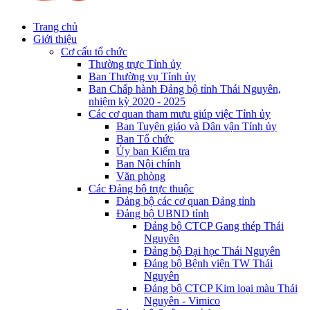
Trang chủ
Giới thiệu
Cơ cấu tổ chức
Thường trực Tỉnh ủy
Ban Thường vụ Tỉnh ủy
Ban Chấp hành Đảng bộ tỉnh Thái Nguyên,
nhiệm kỳ 2020 - 2025
Các cơ quan tham mưu giúp việc Tỉnh ủy
Ban Tuyên giáo và Dân vận Tỉnh ủy
Ban Tổ chức
Ủy ban Kiểm tra
Ban Nội chính
Văn phòng
Các Đảng bộ trực thuộc
Đảng bộ các cơ quan Đảng tỉnh
Đảng bộ UBND tỉnh
Đảng bộ CTCP Gang thép Thái
Nguyên
Đảng bộ Đại học Thái Nguyên
Đảng bộ Bệnh viện TW Thái
Nguyên
Đảng bộ CTCP Kim loại màu Thái
Nguyên - Vimico