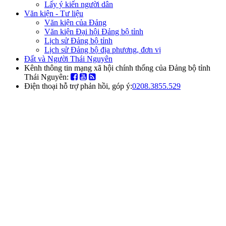
Lấy ý kiến người dân
Văn kiện - Tư liệu
Văn kiện của Đảng
Văn kiện Đại hội Đảng bộ tỉnh
Lịch sử Đảng bộ tỉnh
Lịch sử Đảng bộ địa phương, đơn vị
Đất và Người Thái Nguyên
Kênh thông tin mạng xã hội chính thống của Đảng bộ tỉnh
Thái Nguyên:
Điện thoại hỗ trợ phản hồi, góp ý:
0208.3855.529
Cổng thông tin điện tử
Đảng bộ tỉnh Thái Nguyên
Cổng thông tin điện tử Đảng
bộ tỉnh Thái Nguyên
Cung cấp các thông tin về bộ máy tổ
chức; tin tức, thời sự chính trị trong tỉnh
và các thông tin nổi bật trong nước; các
văn bản, văn kiện - tư liệu; đất và người