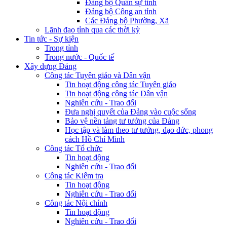
Đảng bộ Quân sự tỉnh
Đảng bộ Công an tỉnh
Các Đảng bộ Phường, Xã
Lãnh đạo tỉnh qua các thời kỳ
Tin tức - Sự kiện
Trong tỉnh
Trong nước - Quốc tế
Xây dựng Đảng
Công tác Tuyên giáo và Dân vận
Tin hoạt động công tác Tuyên giáo
Tin hoạt động công tác Dân vận
Nghiên cứu - Trao đổi
Đưa nghị quyết của Đảng vào cuộc sống
Bảo vệ nền tảng tư tưởng của Đảng
Học tập và làm theo tư tưởng, đạo đức, phong
cách Hồ Chí Minh
Công tác Tổ chức
Tin hoạt động
Nghiên cứu - Trao đổi
Công tác Kiểm tra
Tin hoạt động
Nghiên cứu - Trao đổi
Công tác Nội chính
Tin hoạt động
Nghiên cứu - Trao đổi