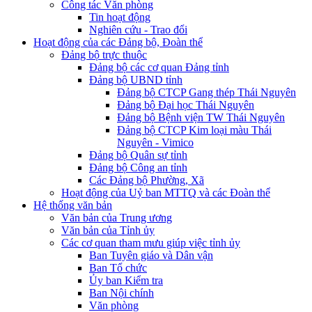
Công tác Văn phòng
Tin hoạt động
Nghiên cứu - Trao đổi
Hoạt động của các Đảng bộ, Đoàn thể
Đảng bộ trực thuộc
Đảng bộ các cơ quan Đảng tỉnh
Đảng bộ UBND tỉnh
Đảng bộ CTCP Gang thép Thái Nguyên
Đảng bộ Đại học Thái Nguyên
Đảng bộ Bệnh viện TW Thái Nguyên
Đảng bộ CTCP Kim loại màu Thái
Nguyên - Vimico
Đảng bộ Quân sự tỉnh
Đảng bộ Công an tỉnh
Các Đảng bộ Phường, Xã
Hoạt động của Uỷ ban MTTQ và các Đoàn thể
Hệ thống văn bản
Văn bản của Trung ương
Văn bản của Tỉnh ủy
Các cơ quan tham mưu giúp việc tỉnh ủy
Ban Tuyên giáo và Dân vận
Ban Tổ chức
Ủy ban Kiểm tra
Ban Nội chính
Văn phòng