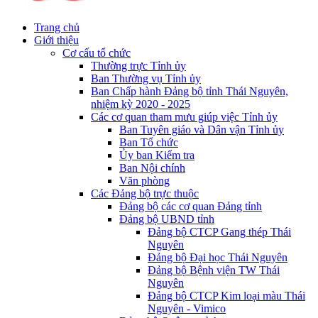
Trang chủ
Giới thiệu
Cơ cấu tổ chức
Thường trực Tỉnh ủy
Ban Thường vụ Tỉnh ủy
Ban Chấp hành Đảng bộ tỉnh Thái Nguyên,
nhiệm kỳ 2020 - 2025
Các cơ quan tham mưu giúp việc Tỉnh ủy
Ban Tuyên giáo và Dân vận Tỉnh ủy
Ban Tổ chức
Ủy ban Kiểm tra
Ban Nội chính
Văn phòng
Các Đảng bộ trực thuộc
Đảng bộ các cơ quan Đảng tỉnh
Đảng bộ UBND tỉnh
Đảng bộ CTCP Gang thép Thái
Nguyên
Đảng bộ Đại học Thái Nguyên
Đảng bộ Bệnh viện TW Thái
Nguyên
Đảng bộ CTCP Kim loại màu Thái
Nguyên - Vimico