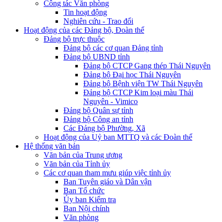
Công tác Văn phòng
Tin hoạt động
Nghiên cứu - Trao đổi
Hoạt động của các Đảng bộ, Đoàn thể
Đảng bộ trực thuộc
Đảng bộ các cơ quan Đảng tỉnh
Đảng bộ UBND tỉnh
Đảng bộ CTCP Gang thép Thái Nguyên
Đảng bộ Đại học Thái Nguyên
Đảng bộ Bệnh viện TW Thái Nguyên
Đảng bộ CTCP Kim loại màu Thái
Nguyên - Vimico
Đảng bộ Quân sự tỉnh
Đảng bộ Công an tỉnh
Các Đảng bộ Phường, Xã
Hoạt động của Uỷ ban MTTQ và các Đoàn thể
Hệ thống văn bản
Văn bản của Trung ương
Văn bản của Tỉnh ủy
Các cơ quan tham mưu giúp việc tỉnh ủy
Ban Tuyên giáo và Dân vận
Ban Tổ chức
Ủy ban Kiểm tra
Ban Nội chính
Văn phòng