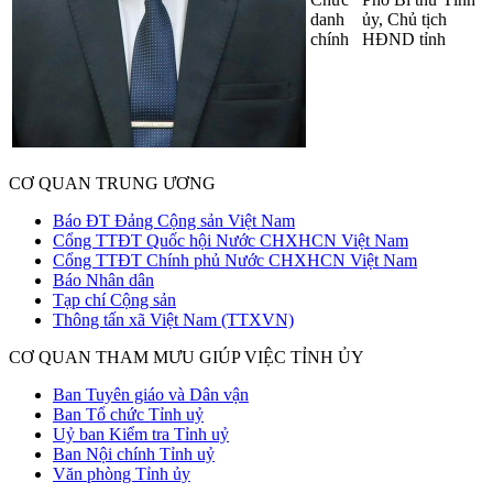
danh
ủy, Chủ tịch
chính
HĐND tỉnh
CƠ QUAN TRUNG ƯƠNG
Báo ĐT Đảng Cộng sản Việt Nam
Cổng TTĐT Quốc hội Nước CHXHCN Việt Nam
Cổng TTĐT Chính phủ Nước CHXHCN Việt Nam
Báo Nhân dân
Tạp chí Cộng sản
Thông tấn xã Việt Nam (TTXVN)
CƠ QUAN THAM MƯU GIÚP VIỆC TỈNH ỦY
Ban Tuyên giáo và Dân vận
Ban Tổ chức Tỉnh uỷ
Uỷ ban Kiểm tra Tỉnh uỷ
Ban Nội chính Tỉnh uỷ
Văn phòng Tỉnh ủy