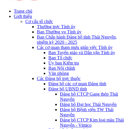
Trang chủ
Giới thiệu
Cơ cấu tổ chức
Thường trực Tỉnh ủy
Ban Thường vụ Tỉnh ủy
Ban Chấp hành Đảng bộ tỉnh Thái Nguyên,
nhiệm kỳ 2020 - 2025
Các cơ quan tham mưu giúp việc Tỉnh ủy
Ban Tuyên giáo và Dân vận Tỉnh ủy
Ban Tổ chức
Ủy ban Kiểm tra
Ban Nội chính
Văn phòng
Các Đảng bộ trực thuộc
Đảng bộ các cơ quan Đảng tỉnh
Đảng bộ UBND tỉnh
Đảng bộ CTCP Gang thép Thái
Nguyên
Đảng bộ Đại học Thái Nguyên
Đảng bộ Bệnh viện TW Thái
Nguyên
Đảng bộ CTCP Kim loại màu Thái
Nguyên - Vimico