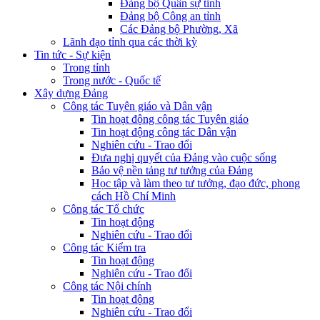
Đảng bộ Quân sự tỉnh
Đảng bộ Công an tỉnh
Các Đảng bộ Phường, Xã
Lãnh đạo tỉnh qua các thời kỳ
Tin tức - Sự kiện
Trong tỉnh
Trong nước - Quốc tế
Xây dựng Đảng
Công tác Tuyên giáo và Dân vận
Tin hoạt động công tác Tuyên giáo
Tin hoạt động công tác Dân vận
Nghiên cứu - Trao đổi
Đưa nghị quyết của Đảng vào cuộc sống
Bảo vệ nền tảng tư tưởng của Đảng
Học tập và làm theo tư tưởng, đạo đức, phong
cách Hồ Chí Minh
Công tác Tổ chức
Tin hoạt động
Nghiên cứu - Trao đổi
Công tác Kiểm tra
Tin hoạt động
Nghiên cứu - Trao đổi
Công tác Nội chính
Tin hoạt động
Nghiên cứu - Trao đổi