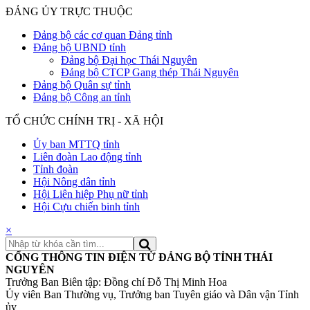
ĐẢNG ỦY TRỰC THUỘC
Đảng bộ các cơ quan Đảng tỉnh
Đảng bộ UBND tỉnh
Đảng bộ Đại học Thái Nguyên
Đảng bộ CTCP Gang thép Thái Nguyên
Đảng bộ Quân sự tỉnh
Đảng bộ Công an tỉnh
TỔ CHỨC CHÍNH TRỊ - XÃ HỘI
Ủy ban MTTQ tỉnh
Liên đoàn Lao động tỉnh
Tỉnh đoàn
Hội Nông dân tỉnh
Hội Liên hiệp Phụ nữ tỉnh
Hội Cựu chiến binh tỉnh
×
CỔNG THÔNG TIN ĐIỆN TỬ ĐẢNG BỘ TỈNH THÁI
NGUYÊN
Trưởng Ban Biên tập: Đồng chí Đỗ Thị Minh Hoa
Ủy viên Ban Thường vụ, Trưởng ban Tuyên giáo và Dân vận Tỉnh
ủy