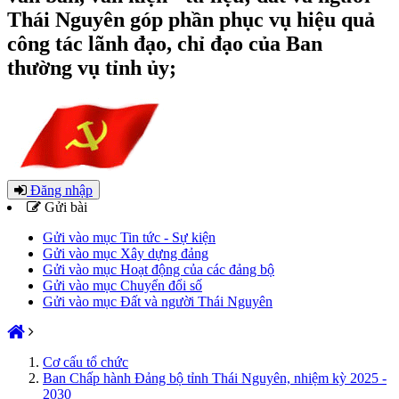
Thái Nguyên góp phần phục vụ hiệu quả
công tác lãnh đạo, chỉ đạo của Ban
thường vụ tỉnh ủy;
Đăng nhập
Gửi bài
Gửi vào mục Tin tức - Sự kiện
Gửi vào mục Xây dựng đảng
Gửi vào mục Hoạt động của các đảng bộ
Gửi vào mục Chuyển đổi số
Gửi vào mục Đất và người Thái Nguyên
Cơ cấu tổ chức
Ban Chấp hành Đảng bộ tỉnh Thái Nguyên, nhiệm kỳ 2025 -
2030