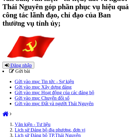
Thái Nguyên góp phần phục vụ hiệu quả
công tác lãnh đạo, chỉ đạo của Ban
thường vụ tỉnh ủy;
Đăng nhập
Gửi bài
Gửi vào mục Tin tức - Sự kiện
Gửi vào mục Xây dựng đảng
Gửi vào mục Hoạt động của các đảng bộ
Gửi vào mục Chuyển đổi số
Gửi vào mục Đất và người Thái Nguyên
Văn kiện - Tư liệu
Lịch sử Đảng bộ địa phương, đơn vị
Lịch sử Đảng bộ TP.Thái Nguyên