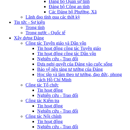
Đảng bộ Quân sự tỉnh
Đảng bộ Công an tỉnh
Các Đảng bộ Phường, Xã
Lãnh đạo tỉnh qua các thời kỳ
Tin tức - Sự kiện
Trong tỉnh
Trong nước - Quốc tế
Xây dựng Đảng
Công tác Tuyên giáo và Dân vận
Tin hoạt động công tác Tuyên giáo
Tin hoạt động công tác Dân vận
Nghiên cứu - Trao đổi
Đưa nghị quyết của Đảng vào cuộc sống
Bảo vệ nền tảng tư tưởng của Đảng
Học tập và làm theo tư tưởng, đạo đức, phong
cách Hồ Chí Minh
Công tác Tổ chức
Tin hoạt động
Nghiên cứu - Trao đổi
Công tác Kiểm tra
Tin hoạt động
Nghiên cứu - Trao đổi
Công tác Nội chính
Tin hoạt động
Nghiên cứu - Trao đổi