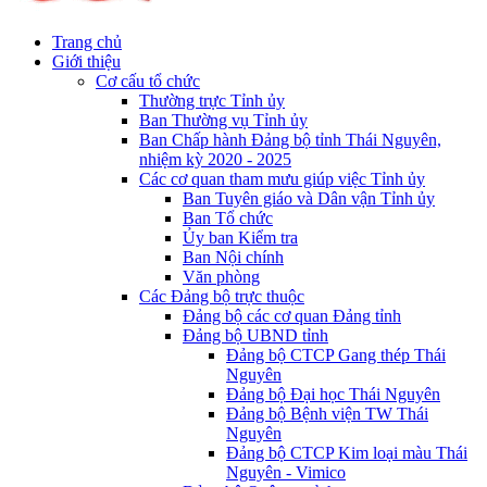
Trang chủ
Giới thiệu
Cơ cấu tổ chức
Thường trực Tỉnh ủy
Ban Thường vụ Tỉnh ủy
Ban Chấp hành Đảng bộ tỉnh Thái Nguyên,
nhiệm kỳ 2020 - 2025
Các cơ quan tham mưu giúp việc Tỉnh ủy
Ban Tuyên giáo và Dân vận Tỉnh ủy
Ban Tổ chức
Ủy ban Kiểm tra
Ban Nội chính
Văn phòng
Các Đảng bộ trực thuộc
Đảng bộ các cơ quan Đảng tỉnh
Đảng bộ UBND tỉnh
Đảng bộ CTCP Gang thép Thái
Nguyên
Đảng bộ Đại học Thái Nguyên
Đảng bộ Bệnh viện TW Thái
Nguyên
Đảng bộ CTCP Kim loại màu Thái
Nguyên - Vimico