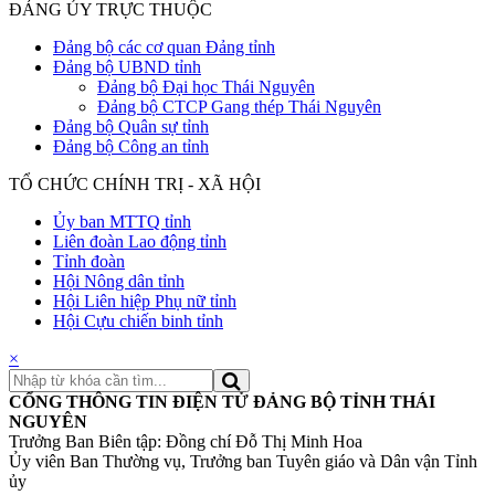
ĐẢNG ỦY TRỰC THUỘC
Đảng bộ các cơ quan Đảng tỉnh
Đảng bộ UBND tỉnh
Đảng bộ Đại học Thái Nguyên
Đảng bộ CTCP Gang thép Thái Nguyên
Đảng bộ Quân sự tỉnh
Đảng bộ Công an tỉnh
TỔ CHỨC CHÍNH TRỊ - XÃ HỘI
Ủy ban MTTQ tỉnh
Liên đoàn Lao động tỉnh
Tỉnh đoàn
Hội Nông dân tỉnh
Hội Liên hiệp Phụ nữ tỉnh
Hội Cựu chiến binh tỉnh
×
CỔNG THÔNG TIN ĐIỆN TỬ ĐẢNG BỘ TỈNH THÁI
NGUYÊN
Trưởng Ban Biên tập: Đồng chí Đỗ Thị Minh Hoa
Ủy viên Ban Thường vụ, Trưởng ban Tuyên giáo và Dân vận Tỉnh
ủy