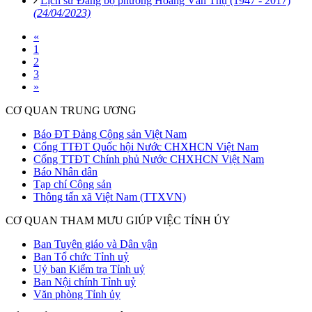
Lịch sử Đảng bộ phường Hoàng Văn Thụ (1947 - 2017)
(24/04/2023)
«
1
2
3
»
CƠ QUAN TRUNG ƯƠNG
Báo ĐT Đảng Cộng sản Việt Nam
Cổng TTĐT Quốc hội Nước CHXHCN Việt Nam
Cổng TTĐT Chính phủ Nước CHXHCN Việt Nam
Báo Nhân dân
Tạp chí Cộng sản
Thông tấn xã Việt Nam (TTXVN)
CƠ QUAN THAM MƯU GIÚP VIỆC TỈNH ỦY
Ban Tuyên giáo và Dân vận
Ban Tổ chức Tỉnh uỷ
Uỷ ban Kiểm tra Tỉnh uỷ
Ban Nội chính Tỉnh uỷ
Văn phòng Tỉnh ủy