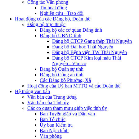
Công tác Văn phòng
Tin hoạt động
Nghiên cứu - Trao đổi
Hoạt động của các Đảng bộ, Đoàn thể
Đảng bộ trực thuộc
Đảng bộ các cơ quan Đảng tỉnh
Đảng bộ UBND tỉnh
Đảng bộ CTCP Gang thép Thái Nguyên
Đảng bộ Đại học Thái Nguyên
Đảng bộ Bệnh viện TW Thái Nguyên
Đảng bộ CTCP Kim loại màu Thái
Nguyên - Vimico
Đảng bộ Quân sự tỉnh
Đảng bộ Công an tỉnh
Các Đảng bộ Phường, Xã
Hoạt động của Uỷ ban MTTQ và các Đoàn thể
Hệ thống văn bản
Văn bản của Trung ương
Văn bản của Tỉnh ủy
Các cơ quan tham mưu giúp việc tỉnh ủy
Ban Tuyên giáo và Dân vận
Ban Tổ chức
Ủy ban Kiểm tra
Ban Nội chính
Văn phòng