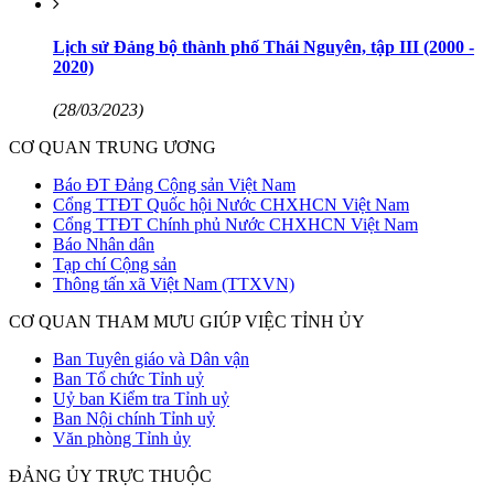
Lịch sử Đảng bộ thành phố Thái Nguyên, tập III (2000 -
2020)
(28/03/2023)
CƠ QUAN TRUNG ƯƠNG
Báo ĐT Đảng Cộng sản Việt Nam
Cổng TTĐT Quốc hội Nước CHXHCN Việt Nam
Cổng TTĐT Chính phủ Nước CHXHCN Việt Nam
Báo Nhân dân
Tạp chí Cộng sản
Thông tấn xã Việt Nam (TTXVN)
CƠ QUAN THAM MƯU GIÚP VIỆC TỈNH ỦY
Ban Tuyên giáo và Dân vận
Ban Tổ chức Tỉnh uỷ
Uỷ ban Kiểm tra Tỉnh uỷ
Ban Nội chính Tỉnh uỷ
Văn phòng Tỉnh ủy
ĐẢNG ỦY TRỰC THUỘC