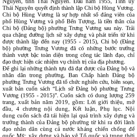
Nguyên, tỉnh Thái Nguyên. Đầu năm 1955, Tỉnh ủy
Thái Nguyên quyết định thành lập Chi bộ Hùng Vương.
Chi bộ Hùng Vương là sự hợp nhất số đảng viên của
phố Hùng Vương và phố Bến Tượng, là tiền thân của
Chi bộ (Đảng bộ) phường Trưng Vương sau này. Trải
qua chặng đường lịch sử xây dựng và phát triển từ khi
được thành lập đến nay (1955 - 2015), Chi bộ (Đảng
bộ) phường Trưng Vương đã có những bước trưởng
thành vượt bậc toàn diện trong công tác lãnh đạo, chỉ
đạo thực hiện các nhiệm vụ chính trị của địa phương.
Để ghi lại những thành tựu đã đạt được của Đảng bộ và
nhân dân trong phường, Ban Chấp hành Đảng bộ
phường Trưng Vương đã tổ chức nghiên cứu, biên soạn,
xuất bản cuốn sách “Lịch sử Đảng bộ phường Trưng
Vương (1955 - 2015)”.
Cuốn sách có dung lượng 259
trang,
xuất bản năm 2019, gồm: Lời giới thiệu, mở
đầu, 4 chương nội dung, Kết luận, Phụ lục. Nội
dung cuốn sách đã tái hiện lại quá trình xây dựng và
trưởng thành của Đảng bộ phường từ khi ra đời lãnh
đạo nhân dân cùng cả nước kháng chiến chống đế
quốc Mỹ; xây dựng và bảo vệ Tổ quốc và trong thời