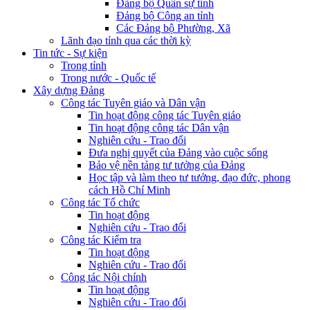
Đảng bộ Quân sự tỉnh
Đảng bộ Công an tỉnh
Các Đảng bộ Phường, Xã
Lãnh đạo tỉnh qua các thời kỳ
Tin tức - Sự kiện
Trong tỉnh
Trong nước - Quốc tế
Xây dựng Đảng
Công tác Tuyên giáo và Dân vận
Tin hoạt động công tác Tuyên giáo
Tin hoạt động công tác Dân vận
Nghiên cứu - Trao đổi
Đưa nghị quyết của Đảng vào cuộc sống
Bảo vệ nền tảng tư tưởng của Đảng
Học tập và làm theo tư tưởng, đạo đức, phong
cách Hồ Chí Minh
Công tác Tổ chức
Tin hoạt động
Nghiên cứu - Trao đổi
Công tác Kiểm tra
Tin hoạt động
Nghiên cứu - Trao đổi
Công tác Nội chính
Tin hoạt động
Nghiên cứu - Trao đổi