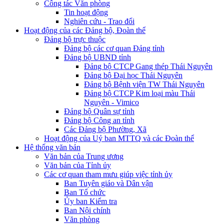
Công tác Văn phòng
Tin hoạt động
Nghiên cứu - Trao đổi
Hoạt động của các Đảng bộ, Đoàn thể
Đảng bộ trực thuộc
Đảng bộ các cơ quan Đảng tỉnh
Đảng bộ UBND tỉnh
Đảng bộ CTCP Gang thép Thái Nguyên
Đảng bộ Đại học Thái Nguyên
Đảng bộ Bệnh viện TW Thái Nguyên
Đảng bộ CTCP Kim loại màu Thái
Nguyên - Vimico
Đảng bộ Quân sự tỉnh
Đảng bộ Công an tỉnh
Các Đảng bộ Phường, Xã
Hoạt động của Uỷ ban MTTQ và các Đoàn thể
Hệ thống văn bản
Văn bản của Trung ương
Văn bản của Tỉnh ủy
Các cơ quan tham mưu giúp việc tỉnh ủy
Ban Tuyên giáo và Dân vận
Ban Tổ chức
Ủy ban Kiểm tra
Ban Nội chính
Văn phòng