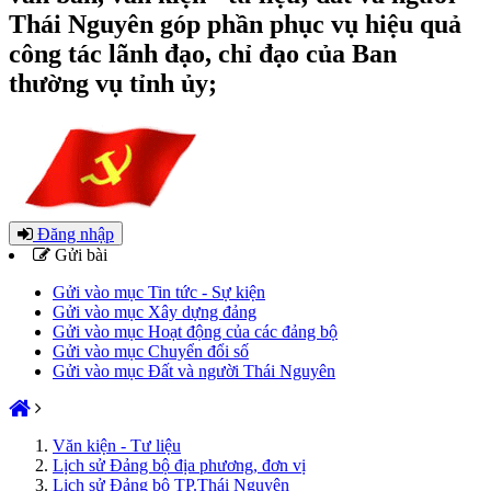
Thái Nguyên góp phần phục vụ hiệu quả
công tác lãnh đạo, chỉ đạo của Ban
thường vụ tỉnh ủy;
Đăng nhập
Gửi bài
Gửi vào mục Tin tức - Sự kiện
Gửi vào mục Xây dựng đảng
Gửi vào mục Hoạt động của các đảng bộ
Gửi vào mục Chuyển đổi số
Gửi vào mục Đất và người Thái Nguyên
Văn kiện - Tư liệu
Lịch sử Đảng bộ địa phương, đơn vị
Lịch sử Đảng bộ TP.Thái Nguyên