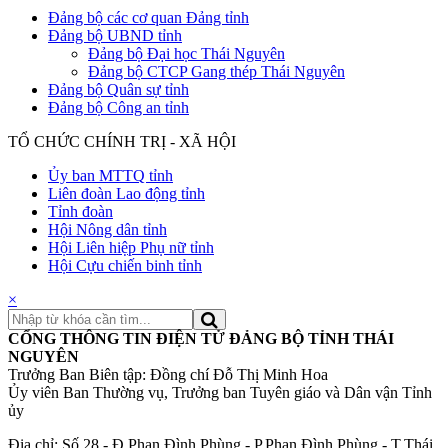
Đảng bộ các cơ quan Đảng tỉnh
Đảng bộ UBND tỉnh
Đảng bộ Đại học Thái Nguyên
Đảng bộ CTCP Gang thép Thái Nguyên
Đảng bộ Quân sự tỉnh
Đảng bộ Công an tỉnh
TỔ CHỨC CHÍNH TRỊ - XÃ HỘI
Ủy ban MTTQ tỉnh
Liên đoàn Lao động tỉnh
Tỉnh đoàn
Hội Nông dân tỉnh
Hội Liên hiệp Phụ nữ tỉnh
Hội Cựu chiến binh tỉnh
×
CỔNG THÔNG TIN ĐIỆN TỬ ĐẢNG BỘ TỈNH THÁI
NGUYÊN
Trưởng Ban Biên tập: Đồng chí Đỗ Thị Minh Hoa
Ủy viên Ban Thường vụ, Trưởng ban Tuyên giáo và Dân vận Tỉnh
ủy
Địa chỉ: Số 28 - Đ.Phan Đình Phùng - P.Phan Đình Phùng - T.Thái