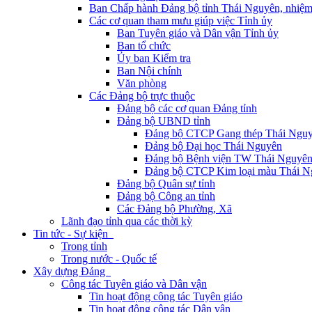
Ban Chấp hành Đảng bộ tỉnh Thái Nguyên, nhiệm
Các cơ quan tham mưu giúp việc Tỉnh ủy
Ban Tuyên giáo và Dân vận Tỉnh ủy
Ban tổ chức
Ủy ban Kiểm tra
Ban Nội chính
Văn phòng
Các Đảng bộ trực thuộc
Đảng bộ các cơ quan Đảng tỉnh
Đảng bộ UBND tỉnh
Đảng bộ CTCP Gang thép Thái Ngu
Đảng bộ Đại học Thái Nguyên
Đảng bộ Bệnh viện TW Thái Nguyê
Đảng bộ CTCP Kim loại màu Thái N
Đảng bộ Quân sự tỉnh
Đảng bộ Công an tỉnh
Các Đảng bộ Phường, Xã
Lãnh đạo tỉnh qua các thời kỳ
Tin tức - Sự kiện
Trong tỉnh
Trong nước - Quốc tế
Xây dựng Đảng
Công tác Tuyên giáo và Dân vận
Tin hoạt động công tác Tuyên giáo
Tin hoạt động công tác Dân vận