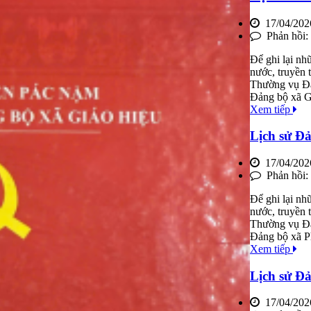
17/04/202
Phản hồi:
Để ghi lại nh
nước, truyền
Thường vụ Đản
Đảng bộ xã G
Xem tiếp
Lịch sử Đả
17/04/202
Phản hồi:
Để ghi lại nh
nước, truyền
Thường vụ Đản
Đảng bộ xã P
Xem tiếp
Lịch sử Đả
17/04/202