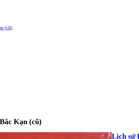
n (cũ)
 Bắc Kạn (cũ)
Lịch sử 