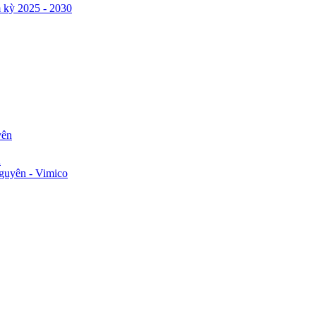
 kỳ 2025 - 2030
yên
n
guyên - Vimico