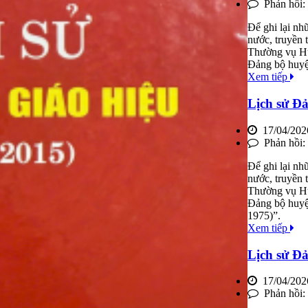
Phản hồi:
Để ghi lại nh
nước, truyền
Thường vụ Huy
Đảng bộ huyệ
Xem tiếp
Lịch sử Đ
17/04/202
Phản hồi:
Để ghi lại nh
nước, truyền
Thường vụ Huy
Đảng bộ huyệ
1975)”.
Xem tiếp
Lịch sử Đả
17/04/202
Phản hồi: