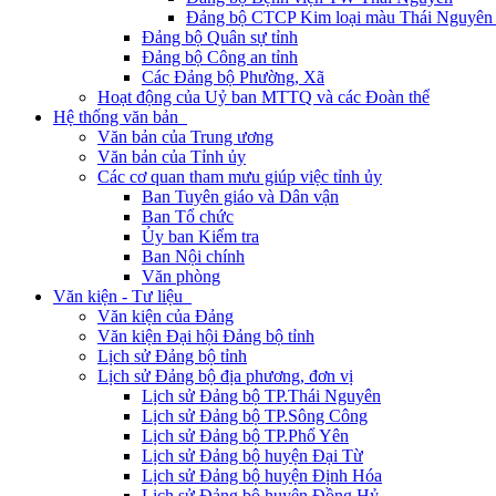
Đảng bộ CTCP Kim loại màu Thái Nguyên 
Đảng bộ Quân sự tỉnh
Đảng bộ Công an tỉnh
Các Đảng bộ Phường, Xã
Hoạt động của Uỷ ban MTTQ và các Đoàn thể
Hệ thống văn bản
Văn bản của Trung ương
Văn bản của Tỉnh ủy
Các cơ quan tham mưu giúp việc tỉnh ủy
Ban Tuyên giáo và Dân vận
Ban Tổ chức
Ủy ban Kiểm tra
Ban Nội chính
Văn phòng
Văn kiện - Tư liệu
Văn kiện của Đảng
Văn kiện Đại hội Đảng bộ tỉnh
Lịch sử Đảng bộ tỉnh
Lịch sử Đảng bộ địa phương, đơn vị
Lịch sử Đảng bộ TP.Thái Nguyên
Lịch sử Đảng bộ TP.Sông Công
Lịch sử Đảng bộ TP.Phổ Yên
Lịch sử Đảng bộ huyện Đại Từ
Lịch sử Đảng bộ huyện Định Hóa
Lịch sử Đảng bộ huyện Đồng Hỷ