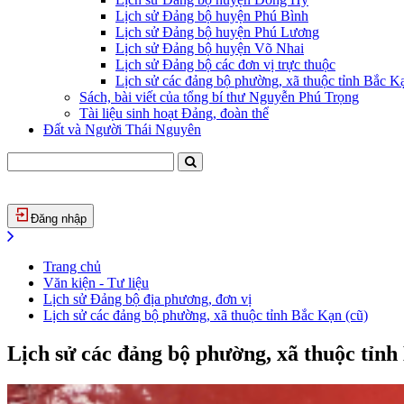
Lịch sử Đảng bộ huyện Phú Bình
Lịch sử Đảng bộ huyện Phú Lương
Lịch sử Đảng bộ huyện Võ Nhai
Lịch sử Đảng bộ các đơn vị trực thuộc
Lịch sử các đảng bộ phường, xã thuộc tỉnh Bắc Kạ
Sách, bài viết của tổng bí thư Nguyễn Phú Trọng
Tài liệu sinh hoạt Đảng, đoàn thể
Đất và Người Thái Nguyên
Đăng nhập
Trang chủ
Văn kiện - Tư liệu
Lịch sử Đảng bộ địa phương, đơn vị
Lịch sử các đảng bộ phường, xã thuộc tỉnh Bắc Kạn (cũ)
Lịch sử các đảng bộ phường, xã thuộc tỉnh