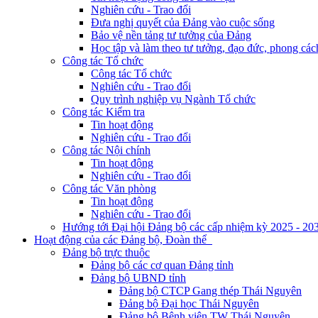
Nghiên cứu - Trao đổi
Đưa nghị quyết của Đảng vào cuộc sống
Bảo vệ nền tảng tư tưởng của Đảng
Học tập và làm theo tư tưởng, đạo đức, phong cá
Công tác Tổ chức
Công tác Tổ chức
Nghiên cứu - Trao đổi
Quy trình nghiệp vụ Ngành Tổ chức
Công tác Kiểm tra
Tin hoạt động
Nghiên cứu - Trao đổi
Công tác Nội chính
Tin hoạt động
Nghiên cứu - Trao đổi
Công tác Văn phòng
Tin hoạt động
Nghiên cứu - Trao đổi
Hướng tới Đại hội Đảng bộ các cấp nhiệm kỳ 2025 - 20
Hoạt động của các Đảng bộ, Đoàn thể
Đảng bộ trực thuộc
Đảng bộ các cơ quan Đảng tỉnh
Đảng bộ UBND tỉnh
Đảng bộ CTCP Gang thép Thái Nguyên
Đảng bộ Đại học Thái Nguyên
Đảng bộ Bệnh viện TW Thái Nguyên