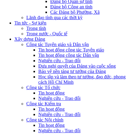
Đảng bộ Quân sự tỉnh
Đảng bộ Công an tỉnh
Các Đảng bộ Phường, Xã
Lãnh đạo tỉnh qua các thời kỳ
Tin tức - Sự kiện
Trong tỉnh
Trong nước - Quốc tế
Xây dựng Đảng
Công tác Tuyên giáo và Dân vận
Tin hoạt động công tác Tuyên giáo
Tin hoạt động công tác Dân vận
Nghiên cứu - Trao đổi
Đưa nghị quyết của Đảng vào cuộc sống
Bảo vệ nền tảng tư tưởng của Đảng
Học tập và làm theo tư tưởng, đạo đức, phong
cách Hồ Chí Minh
Công tác Tổ chức
Tin hoạt động
Nghiên cứu - Trao đổi
Công tác Kiểm tra
Tin hoạt động
Nghiên cứu - Trao đổi
Công tác Nội chính
Tin hoạt động
Nghiên cứu - Trao đổi