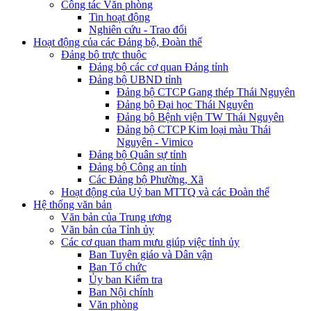
Công tác Văn phòng
Tin hoạt động
Nghiên cứu - Trao đổi
Hoạt động của các Đảng bộ, Đoàn thể
Đảng bộ trực thuộc
Đảng bộ các cơ quan Đảng tỉnh
Đảng bộ UBND tỉnh
Đảng bộ CTCP Gang thép Thái Nguyên
Đảng bộ Đại học Thái Nguyên
Đảng bộ Bệnh viện TW Thái Nguyên
Đảng bộ CTCP Kim loại màu Thái
Nguyên - Vimico
Đảng bộ Quân sự tỉnh
Đảng bộ Công an tỉnh
Các Đảng bộ Phường, Xã
Hoạt động của Uỷ ban MTTQ và các Đoàn thể
Hệ thống văn bản
Văn bản của Trung ương
Văn bản của Tỉnh ủy
Các cơ quan tham mưu giúp việc tỉnh ủy
Ban Tuyên giáo và Dân vận
Ban Tổ chức
Ủy ban Kiểm tra
Ban Nội chính
Văn phòng