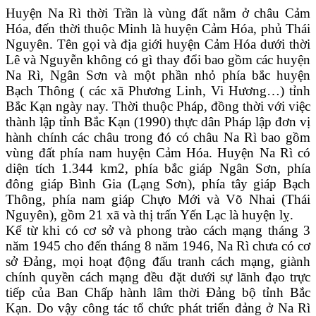
Huyện Na Rì
thời Trần là vùng đất nằm ở châu Cảm
Hóa, đến thời thuộc Minh là huyện Cảm Hóa, phủ Thái
Nguyên. Tên gọi và địa giới huyện Cảm Hóa dưới thời
Lê và Nguyễn không có gì thay đổi bao gồm các huyện
Na Rì, Ngân Sơn và một phần nhỏ phía bắc huyện
Bạch Thông ( các xã Phương Linh, Vi Hương…) tỉnh
Bắc Kạn ngày nay. Thời thuộc Pháp, đồng thời với việc
thành lập tỉnh Bắc Kạn (1990) thực dân Pháp lập đơn vị
hành chính các châu trong đó có châu Na Rì bao gồm
vùng đất phía nam huyện Cảm Hóa. Huyện Na Rì có
diện tích 1.344 km2, phía bắc giáp Ngân Sơn, phía
đông giáp Bình Gia (Lạng Sơn), phía tây giáp Bạch
Thông, phía nam giáp Chựo Mới và Võ Nhai (Thái
Nguyên), gồm 21 xã và thị trấn Yến Lạc là huyện lỵ.
Kể từ khi có cơ sở và phong trào cách mạng tháng 3
năm 1945 cho đến tháng 8 năm 1946, Na Rì chưa có cơ
sở Đảng, mọi hoạt động đấu tranh cách mạng, giành
chính quyền cách mạng đều đặt dưới sự lãnh đạo trực
tiếp của Ban Chấp hành lâm thời Đảng bộ tỉnh Bắc
Kạn. Do vậy công tác tổ chức phát triển đảng ở Na Rì