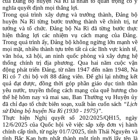
của Đảng bộ huyện Na Rì là nhân tố quan trọng có ý
nghĩa quyết định mọi thắng lợi.
Trong quá trình xây dựng và trưởng thành,
Đảng bộ
huyện Na Rì từng bước trưởng thành về chính trị, tư
tưởng và tổ chức. Đảng bộ Na Rì đã từng bước thực
hiện thắng lợi các nhiệm vụ cách mạng của Đảng.
Trong quá trình ấy, Đảng bộ không ngừng lớn mạnh về
mọi mặt, nhiều thành tựu trên tất cả các lĩnh vực kinh tế,
văn hóa, xã hội, an ninh quốc phòng và xây dựng hệ
thống chính trị địa phương. Qua hai năm cuộc vận
động phát triển Đảng, từ năm 1947 đến năm 1948, Na
Rì có 7 chi bộ với 88 đảng viên. Để ghi lại những kết
quả đạt được, đồng thời góp phần giáo dục tinh thần
yêu nước, truyền thống cách mạng của quê hương cho
thế hệ hôm nay và mai sau, Ban Thường vụ Huyện ủy
đã chỉ đạo tổ chức biên soạn, xuất bản cuốn sách
“Lịch
sử Đảng bộ huyện Na Rì (1930 - 1975)”.
Thực hiện Nghị quyết số 202/2025/QH15, ngày
12/6/2025 của Quốc hội về việc sắp xếp đơn vị hành
chính cấp tỉnh, từ ngày 01/7/2025, tỉnh Thái Nguyên và
tỉnh Bắc Kạn hợp nhất thành một tỉnh mới lấy tên là