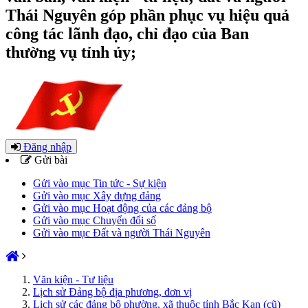
Thái Nguyên góp phần phục vụ hiệu quả
công tác lãnh đạo, chỉ đạo của Ban
thường vụ tỉnh ủy;
Đăng nhập
Gửi bài
Gửi vào mục Tin tức - Sự kiện
Gửi vào mục Xây dựng đảng
Gửi vào mục Hoạt động của các đảng bộ
Gửi vào mục Chuyển đổi số
Gửi vào mục Đất và người Thái Nguyên
Văn kiện - Tư liệu
Lịch sử Đảng bộ địa phương, đơn vị
Lịch sử các đảng bộ phường, xã thuộc tỉnh Bắc Kạn (cũ)