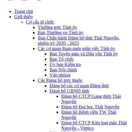
Trang chủ
Giới thiệu
Cơ cấu tổ chức
Thường trực Tỉnh ủy
Ban Thường vụ Tỉnh ủy
Ban Chấp hành Đảng bộ tỉnh Thái Nguyên,
nhiệm kỳ 2020 - 2025
Các cơ quan tham mưu giúp việc Tỉnh ủy
Ban Tuyên giáo và Dân vận Tỉnh ủy
Ban Tổ chức
Ủy ban Kiểm tra
Ban Nội chính
Văn phòng
Các Đảng bộ trực thuộc
Đảng bộ các cơ quan Đảng tỉnh
Đảng bộ UBND tỉnh
Đảng bộ CTCP Gang thép Thái
Nguyên
Đảng bộ Đại học Thái Nguyên
Đảng bộ Bệnh viện TW Thái
Nguyên
Đảng bộ CTCP Kim loại màu Thái
Nguyên - Vimico