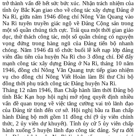
trở thành vấn đề hết sức bức xúc. Nhận trách nhiệm của
tỉnh ủy Bắc Kạn giao cho về công tác xây dựng Đảng ở
Na Rì, giữa năm 1946 đồng chí Nông Văn Quang vào
Na Rì tuyên truyền giác ngộ về Đảng Cộng sản trong
một số quần chúng tích cực. Trải qua một thời gian giáo
dục, thử thách công tác, một số quần chúng có nguyện
vọng đứng trong hàng ngũ của Đảng tiến bộ nhanh
chóng. Năm 1946 đã tổ chức buổi lễ kết nạp lớp đảng
viên đầu tiên của huyện Na Rì cho 3 đồng chí. Để đẩy
mạnh công tác xây dựng Đảng ở Na Rì, tháng 10 năm
1946, đồng chí Nông Văn Quang trực tiếp giao nhiệm
vụ cho đồng chí Nông Viết Hoàn làm Bí thư Chi bộ
đồng thời phụ trách công tác Đảng huyện Na Rì.
Tháng 12 năm 1946, Ban Chấp hành lâm thời Đảng bộ
tỉnh Bắc Kạn họp hội nghị mở rộng quyết định nhiều
vấn đề quan trọng về việc tăng cường vai trò lãnh đạo
của Đảng từ tỉnh đến cơ sở. Hội nghị bầu ra Ban chấp
hành Đảng bộ mới gồm 11 đồng chí (9 ủy viên chính
thức, 2 ủy viên dự khuyết). Tỉnh ủy cử 5 ủy viên chấp
hành xuống 5 huyện lãnh đạo công tác đảng. Sự ra đời