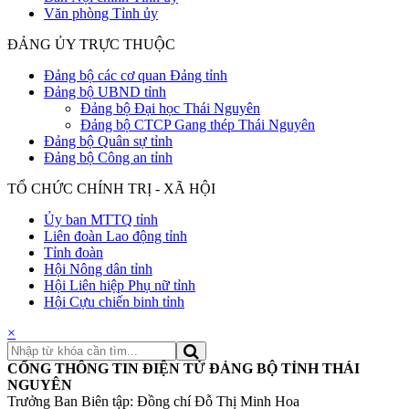
Văn phòng Tỉnh ủy
ĐẢNG ỦY TRỰC THUỘC
Đảng bộ các cơ quan Đảng tỉnh
Đảng bộ UBND tỉnh
Đảng bộ Đại học Thái Nguyên
Đảng bộ CTCP Gang thép Thái Nguyên
Đảng bộ Quân sự tỉnh
Đảng bộ Công an tỉnh
TỔ CHỨC CHÍNH TRỊ - XÃ HỘI
Ủy ban MTTQ tỉnh
Liên đoàn Lao động tỉnh
Tỉnh đoàn
Hội Nông dân tỉnh
Hội Liên hiệp Phụ nữ tỉnh
Hội Cựu chiến binh tỉnh
×
CỔNG THÔNG TIN ĐIỆN TỬ ĐẢNG BỘ TỈNH THÁI
NGUYÊN
Trưởng Ban Biên tập: Đồng chí Đỗ Thị Minh Hoa