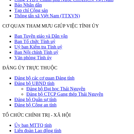
Báo Nhân dân
Tạp chí Cộng sản
Thông tấn xã Việt Nam (TTXVN)
CƠ QUAN THAM MƯU GIÚP VIỆC TỈNH ỦY
Ban Tuyên giáo và Dân vận
Ban Tổ chức Tỉnh uỷ
Uỷ ban Kiểm tra Tỉnh uỷ
Ban Nội chính Tỉnh uỷ
Văn phòng Tỉnh ủy
ĐẢNG ỦY TRỰC THUỘC
Đảng bộ các cơ quan Đảng tỉnh
Đảng bộ UBND tỉnh
Đảng bộ Đại học Thái Nguyên
Đảng bộ CTCP Gang thép Thái Nguyên
Đảng bộ Quân sự tỉnh
Đảng bộ Công an tỉnh
TỔ CHỨC CHÍNH TRỊ - XÃ HỘI
Ủy ban MTTQ tỉnh
Liên đoàn Lao động tỉnh