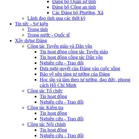
Đảng bộ Quân sự tỉnh
Đảng bộ Công an tỉnh
Các Đảng bộ Phường, Xã
Lãnh đạo tỉnh qua các thời kỳ
Tin tức - Sự kiện
Trong tỉnh
Trong nước - Quốc tế
Xây dựng Đảng
Công tác Tuyên giáo và Dân vận
Tin hoạt động công tác Tuyên giáo
Tin hoạt động công tác Dân vận
Nghiên cứu - Trao đổi
Đưa nghị quyết của Đảng vào cuộc sống
Bảo vệ nền tảng tư tưởng của Đảng
Học tập và làm theo tư tưởng, đạo đức, phong
cách Hồ Chí Minh
Công tác Tổ chức
Tin hoạt động
Nghiên cứu - Trao đổi
Công tác Kiểm tra
Tin hoạt động
Nghiên cứu - Trao đổi
Công tác Nội chính
Tin hoạt động
Nghiên cứu - Trao đổi