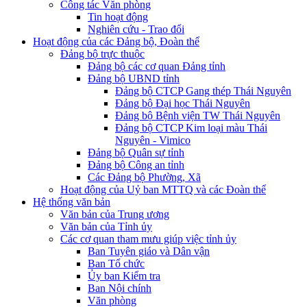
Công tác Văn phòng
Tin hoạt động
Nghiên cứu - Trao đổi
Hoạt động của các Đảng bộ, Đoàn thể
Đảng bộ trực thuộc
Đảng bộ các cơ quan Đảng tỉnh
Đảng bộ UBND tỉnh
Đảng bộ CTCP Gang thép Thái Nguyên
Đảng bộ Đại học Thái Nguyên
Đảng bộ Bệnh viện TW Thái Nguyên
Đảng bộ CTCP Kim loại màu Thái
Nguyên - Vimico
Đảng bộ Quân sự tỉnh
Đảng bộ Công an tỉnh
Các Đảng bộ Phường, Xã
Hoạt động của Uỷ ban MTTQ và các Đoàn thể
Hệ thống văn bản
Văn bản của Trung ương
Văn bản của Tỉnh ủy
Các cơ quan tham mưu giúp việc tỉnh ủy
Ban Tuyên giáo và Dân vận
Ban Tổ chức
Ủy ban Kiểm tra
Ban Nội chính
Văn phòng