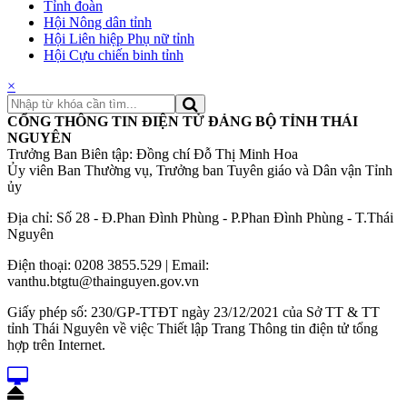
Tỉnh đoàn
Hội Nông dân tỉnh
Hội Liên hiệp Phụ nữ tỉnh
Hội Cựu chiến binh tỉnh
×
CỔNG THÔNG TIN ĐIỆN TỬ ĐẢNG BỘ TỈNH THÁI
NGUYÊN
Trưởng Ban Biên tập: Đồng chí Đỗ Thị Minh Hoa
Ủy viên Ban Thường vụ, Trưởng ban Tuyên giáo và Dân vận Tỉnh
ủy
Địa chỉ: Số 28 - Đ.Phan Đình Phùng - P.Phan Đình Phùng - T.Thái
Nguyên
Điện thoại: 0208 3855.529 | Email:
vanthu.btgtu@thainguyen.gov.vn
Giấy phép số: 230/GP-TTĐT ngày 23/12/2021 của Sở TT & TT
tỉnh Thái Nguyên về việc Thiết lập Trang Thông tin điện tử tổng
hợp trên Internet.