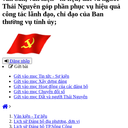
Thái Nguyên góp phần phục vụ hiệu quả
công tác lãnh đạo, chỉ đạo của Ban
thường vụ tỉnh ủy;
Đăng nhập
Gửi bài
Gửi vào mục Tin tức - Sự kiện
Gửi vào mục Xây dựng đảng
Gửi vào mục Hoạt động của các đảng bộ
Gửi vào mục Chuyển đổi số
Gửi vào mục Đất và người Thái Nguyên
Văn kiện - Tư liệu
Lịch sử Đảng bộ địa phương, đơn vị
Lịch sử Đảng bộ TP.Sông Công