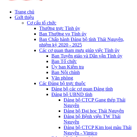
Trang chủ
Giới thiệu
Cơ cấu tổ chức
Thường trực Tỉnh ủy
Ban Thường vụ Tỉnh ủy
Ban Chấp hành Đảng bộ tỉnh Thái Nguyên,
nhiệm kỳ 2020 - 2025
Các cơ quan tham mưu giúp việc Tỉnh ủy
Ban Tuyên giáo và Dân vận Tỉnh ủy
Ban Tổ chức
Ủy ban Kiểm tra
Ban Nội chính
Văn phòng
Các Đảng bộ trực thuộc
Đảng bộ các cơ quan Đảng tỉnh
Đảng bộ UBND tỉnh
Đảng bộ CTCP Gang thép Thái
Nguyên
Đảng bộ Đại học Thái Nguyên
Đảng bộ Bệnh viện TW Thái
Nguyên
Đảng bộ CTCP Kim loại màu Thái
Nguyên - Vimico