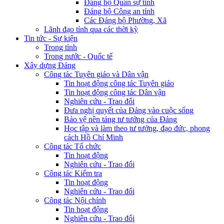
Đảng bộ Quân sự tỉnh
Đảng bộ Công an tỉnh
Các Đảng bộ Phường, Xã
Lãnh đạo tỉnh qua các thời kỳ
Tin tức - Sự kiện
Trong tỉnh
Trong nước - Quốc tế
Xây dựng Đảng
Công tác Tuyên giáo và Dân vận
Tin hoạt động công tác Tuyên giáo
Tin hoạt động công tác Dân vận
Nghiên cứu - Trao đổi
Đưa nghị quyết của Đảng vào cuộc sống
Bảo vệ nền tảng tư tưởng của Đảng
Học tập và làm theo tư tưởng, đạo đức, phong
cách Hồ Chí Minh
Công tác Tổ chức
Tin hoạt động
Nghiên cứu - Trao đổi
Công tác Kiểm tra
Tin hoạt động
Nghiên cứu - Trao đổi
Công tác Nội chính
Tin hoạt động
Nghiên cứu - Trao đổi