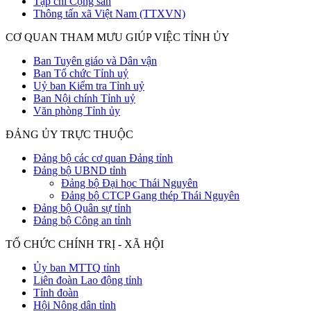
Tạp chí Cộng sản
Thông tấn xã Việt Nam (TTXVN)
CƠ QUAN THAM MƯU GIÚP VIỆC TỈNH ỦY
Ban Tuyên giáo và Dân vận
Ban Tổ chức Tỉnh uỷ
Uỷ ban Kiểm tra Tỉnh uỷ
Ban Nội chính Tỉnh uỷ
Văn phòng Tỉnh ủy
ĐẢNG ỦY TRỰC THUỘC
Đảng bộ các cơ quan Đảng tỉnh
Đảng bộ UBND tỉnh
Đảng bộ Đại học Thái Nguyên
Đảng bộ CTCP Gang thép Thái Nguyên
Đảng bộ Quân sự tỉnh
Đảng bộ Công an tỉnh
TỔ CHỨC CHÍNH TRỊ - XÃ HỘI
Ủy ban MTTQ tỉnh
Liên đoàn Lao động tỉnh
Tỉnh đoàn
Hội Nông dân tỉnh