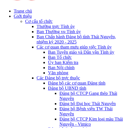
Trang chủ
Giới thiệu
Cơ cấu tổ chức
Thường trực Tỉnh ủy
Ban Thường vụ Tỉnh ủy
Ban Chấp hành Đảng bộ tỉnh Thái Nguyên,
nhiệm kỳ 2020 - 2025
Các cơ quan tham mưu giúp việc Tỉnh ủy
Ban Tuyên giáo và Dân vận Tỉnh ủy
Ban Tổ chức
Ủy ban Kiểm tra
Ban Nội chính
Văn phòng
Các Đảng bộ trực thuộc
Đảng bộ các cơ quan Đảng tỉnh
Đảng bộ UBND tỉnh
Đảng bộ CTCP Gang thép Thái
Nguyên
Đảng bộ Đại học Thái Nguyên
Đảng bộ Bệnh viện TW Thái
Nguyên
Đảng bộ CTCP Kim loại màu Thái
Nguyên - Vimico