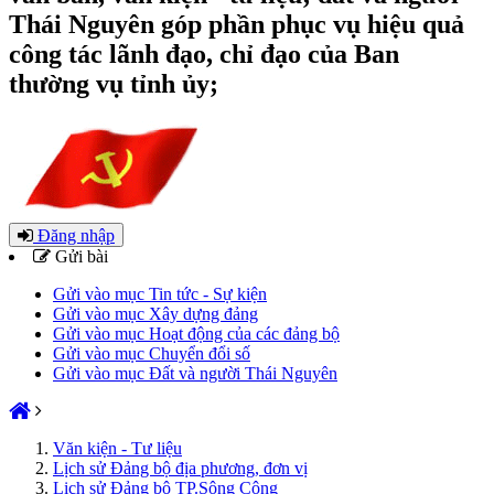
Thái Nguyên góp phần phục vụ hiệu quả
công tác lãnh đạo, chỉ đạo của Ban
thường vụ tỉnh ủy;
Đăng nhập
Gửi bài
Gửi vào mục Tin tức - Sự kiện
Gửi vào mục Xây dựng đảng
Gửi vào mục Hoạt động của các đảng bộ
Gửi vào mục Chuyển đổi số
Gửi vào mục Đất và người Thái Nguyên
Văn kiện - Tư liệu
Lịch sử Đảng bộ địa phương, đơn vị
Lịch sử Đảng bộ TP.Sông Công