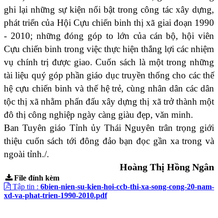
ghi lại những sự kiện nổi bật trong công tác xây dựng,
phát triển của Hội Cựu chiến binh thị xã giai đoạn 1990
- 2010; những đóng góp to lớn của cán bộ, hội viên
Cựu chiến binh trong việc thực hiện thắng lợi các nhiệm
vụ chính trị được giao. Cuốn sách là một trong những
tài liệu quý góp phần giáo dục truyền thống cho các thế
hệ cựu chiến binh và thế hệ trẻ, cùng nhân dân các dân
tộc thị xã nhằm phấn đấu xây dựng thị xã trở thành một
đô thị công nghiệp ngày càng giàu đẹp, văn minh.
Ban Tuyên giáo Tỉnh ủy Thái Nguyên trân trọng giới
thiệu cuốn sách tới đông đảo bạn đọc gần xa trong và
ngoài tỉnh./.
Hoàng Thị Hồng Ngân
File đính kèm
Tập tin :
6bien-nien-su-kien-hoi-ccb-thi-xa-song-cong-20-nam-
xd-va-phat-trien-1990-2010.pdf