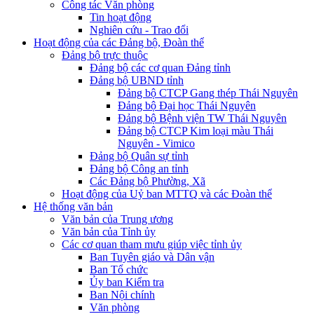
Công tác Văn phòng
Tin hoạt động
Nghiên cứu - Trao đổi
Hoạt động của các Đảng bộ, Đoàn thể
Đảng bộ trực thuộc
Đảng bộ các cơ quan Đảng tỉnh
Đảng bộ UBND tỉnh
Đảng bộ CTCP Gang thép Thái Nguyên
Đảng bộ Đại học Thái Nguyên
Đảng bộ Bệnh viện TW Thái Nguyên
Đảng bộ CTCP Kim loại màu Thái
Nguyên - Vimico
Đảng bộ Quân sự tỉnh
Đảng bộ Công an tỉnh
Các Đảng bộ Phường, Xã
Hoạt động của Uỷ ban MTTQ và các Đoàn thể
Hệ thống văn bản
Văn bản của Trung ương
Văn bản của Tỉnh ủy
Các cơ quan tham mưu giúp việc tỉnh ủy
Ban Tuyên giáo và Dân vận
Ban Tổ chức
Ủy ban Kiểm tra
Ban Nội chính
Văn phòng