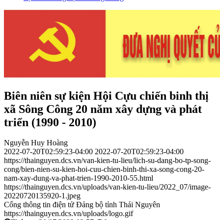
Biên niên sự kiện Hội Cựu chiến binh thị
xã Sông Công 20 năm xây dựng và phát
triển (1990 - 2010)
Nguyễn Huy Hoàng
2022-07-20T02:59:23-04:00
2022-07-20T02:59:23-04:00
https://thainguyen.dcs.vn/van-kien-tu-lieu/lich-su-dang-bo-tp-song-
cong/bien-nien-su-kien-hoi-cuu-chien-binh-thi-xa-song-cong-20-
nam-xay-dung-va-phat-trien-1990-2010-55.html
https://thainguyen.dcs.vn/uploads/van-kien-tu-lieu/2022_07/image-
20220720135920-1.jpeg
Cổng thông tin điện tử Đảng bộ tỉnh Thái Nguyên
https://thainguyen.dcs.vn/uploads/logo.gif