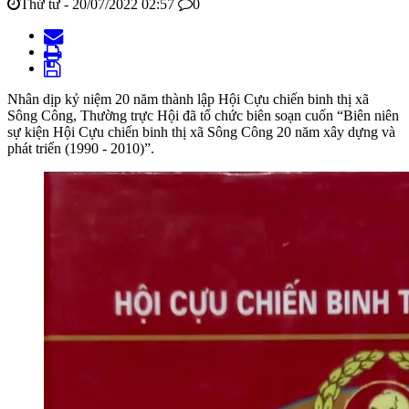
Thứ tư - 20/07/2022 02:57
0
Nhân dịp kỷ niệm 20 năm thành lập Hội Cựu chiến binh thị xã
Sông Công, Thường trực Hội đã tổ chức biên soạn cuốn “Biên niên
sự kiện Hội Cựu chiến binh thị xã Sông Công 20 năm xây dựng và
phát triển (1990 - 2010)”.