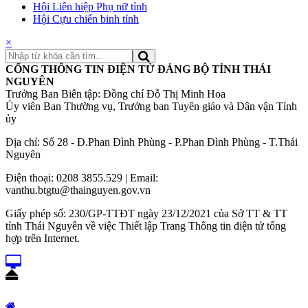
Hội Liên hiệp Phụ nữ tỉnh
Hội Cựu chiến binh tỉnh
×
CỔNG THÔNG TIN ĐIỆN TỬ ĐẢNG BỘ TỈNH THÁI
NGUYÊN
Trưởng Ban Biên tập: Đồng chí Đỗ Thị Minh Hoa
Ủy viên Ban Thường vụ, Trưởng ban Tuyên giáo và Dân vận Tỉnh
ủy
Địa chỉ: Số 28 - Đ.Phan Đình Phùng - P.Phan Đình Phùng - T.Thái
Nguyên
Điện thoại: 0208 3855.529 | Email:
vanthu.btgtu@thainguyen.gov.vn
Giấy phép số: 230/GP-TTĐT ngày 23/12/2021 của Sở TT & TT
tỉnh Thái Nguyên về việc Thiết lập Trang Thông tin điện tử tổng
hợp trên Internet.