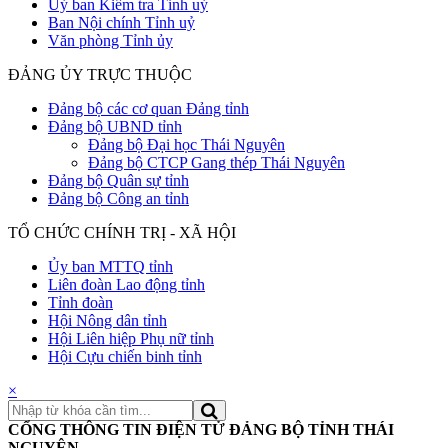
Uỷ ban Kiểm tra Tỉnh uỷ
Ban Nội chính Tỉnh uỷ
Văn phòng Tỉnh ủy
ĐẢNG ỦY TRỰC THUỘC
Đảng bộ các cơ quan Đảng tỉnh
Đảng bộ UBND tỉnh
Đảng bộ Đại học Thái Nguyên
Đảng bộ CTCP Gang thép Thái Nguyên
Đảng bộ Quân sự tỉnh
Đảng bộ Công an tỉnh
TỔ CHỨC CHÍNH TRỊ - XÃ HỘI
Ủy ban MTTQ tỉnh
Liên đoàn Lao động tỉnh
Tỉnh đoàn
Hội Nông dân tỉnh
Hội Liên hiệp Phụ nữ tỉnh
Hội Cựu chiến binh tỉnh
×
CỔNG THÔNG TIN ĐIỆN TỬ ĐẢNG BỘ TỈNH THÁI
NGUYÊN