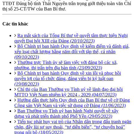
TTĐT Đảng bộ tỉnh Thái Nguyên trân trọng giới thiệu toàn văn Chỉ
thị số 25-CT/TW của Ban Bí thư.
Các tin khác
Ra mắt sách của Tổng Bí thư về quyết tâm thực hiện Nghị
quyết Đại hội XIII của Đảng
(20/10/2023)
Bộ Chính trị ban hành Quy định về kiểm điểm và đánh giá,
xếp loại chất lượng hằng năm đối với tập thể, cá nhân
(09/10/2023)
Thường trực Tỉnh ủy sẽ làm việc với đảng bộ các xã,
phường, thị trấn trên địa bàn tỉnh
(23/09/2023)
Bộ Chính trị ban hành Quy định về xin lỗi và phục hồi
quyền lợi của tổ chức đảng, đảng viên bị kỷ luật oan
(19/08/2023)
Chỉ thị của Ban Thường vụ Tỉnh uỷ về lãnh đạo đại hội
MTTQ Việt Nam nhiệm kỳ 2024 - 2029
(04/07/2023)
Hướng dẫn thực hiện Quy định của Ban Bí thư về cờ Đảng
Cộng sản Việt Nam và việc sử dụng cờ Đảng
(11/06/2023)
Ban Thường vụ Tỉnh uỷ ban hành Nghị quyết về xây
dựng và phát triển thành phố Phổ Yên
(29/05/2023)
Tiếp tục phát huy vai trò của Nhân dân trong đấu tranh ngăn
chặn, đẩy lùi sự suy thoái, “tự diễn biến”, “tự chuyển hoá”
trong nội bộ
(18/05/2023)