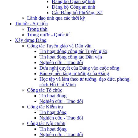
Đảng bộ Quân sự tỉnh
Đảng bộ Công an tỉnh
Các Đảng bộ Phường, Xã
Lãnh đạo tỉnh qua các thời kỳ
Tin tức - Sự kiện
Trong tỉnh
Trong nước - Quốc tế
Xây dựng Đảng
Công tác Tuyên giáo và Dân vận
Tin hoạt động công tác Tuyên giáo
Tin hoạt động công tác Dân vận
Nghiên cứu - Trao đổi
Đưa nghị quyết của Đảng vào cuộc sống
Bảo vệ nền tảng tư tưởng của Đảng
Học tập và làm theo tư tưởng, đạo đức, phong
cách Hồ Chí Minh
Công tác Tổ chức
Tin hoạt động
Nghiên cứu - Trao đổi
Công tác Kiểm tra
Tin hoạt động
Nghiên cứu - Trao đổi
Công tác Nội chính
Tin hoạt động
Nghiên cứu - Trao đổi