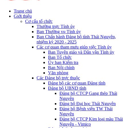
Trang chủ
Giới thiệu
Cơ cấu tổ chức
Thường trực Tỉnh ủy
Ban Thường vụ Tỉnh ủy
Ban Chấp hành Đảng bộ tỉnh Thái Nguyên,
nhiệm kỳ 2020 - 2025
Các cơ quan tham mưu giúp việc Tỉnh ủy
Ban Tuyên giáo và Dân vận Tỉnh ủy
Ban Tổ chức
Ủy ban Kiểm tra
Ban Nội chính
Văn phòng
Các Đảng bộ trực thuộc
Đảng bộ các cơ quan Đảng tỉnh
Đảng bộ UBND tỉnh
Đảng bộ CTCP Gang thép Thái
Nguyên
Đảng bộ Đại học Thái Nguyên
Đảng bộ Bệnh viện TW Thái
Nguyên
Đảng bộ CTCP Kim loại màu Thái
Nguyên - Vimico