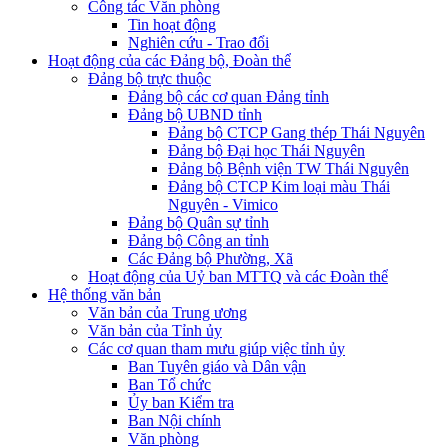
Công tác Văn phòng
Tin hoạt động
Nghiên cứu - Trao đổi
Hoạt động của các Đảng bộ, Đoàn thể
Đảng bộ trực thuộc
Đảng bộ các cơ quan Đảng tỉnh
Đảng bộ UBND tỉnh
Đảng bộ CTCP Gang thép Thái Nguyên
Đảng bộ Đại học Thái Nguyên
Đảng bộ Bệnh viện TW Thái Nguyên
Đảng bộ CTCP Kim loại màu Thái
Nguyên - Vimico
Đảng bộ Quân sự tỉnh
Đảng bộ Công an tỉnh
Các Đảng bộ Phường, Xã
Hoạt động của Uỷ ban MTTQ và các Đoàn thể
Hệ thống văn bản
Văn bản của Trung ương
Văn bản của Tỉnh ủy
Các cơ quan tham mưu giúp việc tỉnh ủy
Ban Tuyên giáo và Dân vận
Ban Tổ chức
Ủy ban Kiểm tra
Ban Nội chính
Văn phòng