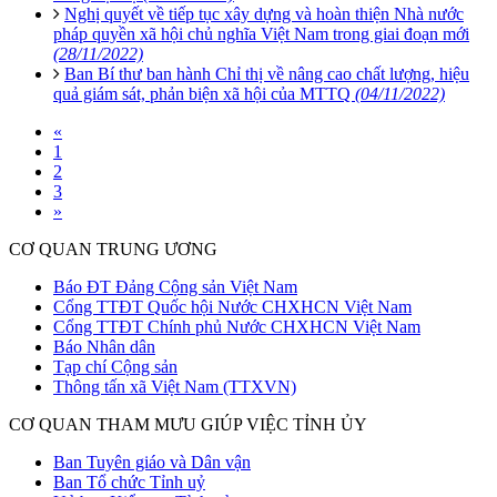
Nghị quyết về tiếp tục xây dựng và hoàn thiện Nhà nước
pháp quyền xã hội chủ nghĩa Việt Nam trong giai đoạn mới
(28/11/2022)
Ban Bí thư ban hành Chỉ thị về nâng cao chất lượng, hiệu
quả giám sát, phản biện xã hội của MTTQ
(04/11/2022)
«
1
2
3
»
CƠ QUAN TRUNG ƯƠNG
Báo ĐT Đảng Cộng sản Việt Nam
Cổng TTĐT Quốc hội Nước CHXHCN Việt Nam
Cổng TTĐT Chính phủ Nước CHXHCN Việt Nam
Báo Nhân dân
Tạp chí Cộng sản
Thông tấn xã Việt Nam (TTXVN)
CƠ QUAN THAM MƯU GIÚP VIỆC TỈNH ỦY
Ban Tuyên giáo và Dân vận
Ban Tổ chức Tỉnh uỷ