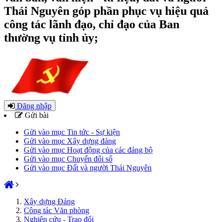
Thái Nguyên góp phần phục vụ hiệu quả
công tác lãnh đạo, chỉ đạo của Ban
thường vụ tỉnh ủy;
Đăng nhập
Gửi bài
Gửi vào mục Tin tức - Sự kiện
Gửi vào mục Xây dựng đảng
Gửi vào mục Hoạt động của các đảng bộ
Gửi vào mục Chuyển đổi số
Gửi vào mục Đất và người Thái Nguyên
Xây dựng Đảng
Công tác Văn phòng
Nghiên cứu - Trao đổi