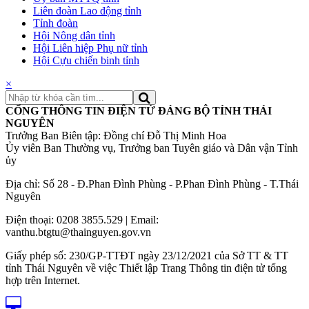
Liên đoàn Lao động tỉnh
Tỉnh đoàn
Hội Nông dân tỉnh
Hội Liên hiệp Phụ nữ tỉnh
Hội Cựu chiến binh tỉnh
×
CỔNG THÔNG TIN ĐIỆN TỬ ĐẢNG BỘ TỈNH THÁI
NGUYÊN
Trưởng Ban Biên tập: Đồng chí Đỗ Thị Minh Hoa
Ủy viên Ban Thường vụ, Trưởng ban Tuyên giáo và Dân vận Tỉnh
ủy
Địa chỉ: Số 28 - Đ.Phan Đình Phùng - P.Phan Đình Phùng - T.Thái
Nguyên
Điện thoại: 0208 3855.529 | Email:
vanthu.btgtu@thainguyen.gov.vn
Giấy phép số: 230/GP-TTĐT ngày 23/12/2021 của Sở TT & TT
tỉnh Thái Nguyên về việc Thiết lập Trang Thông tin điện tử tổng
hợp trên Internet.