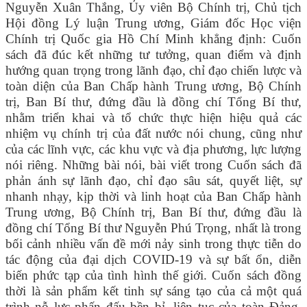
Nguyễn Xuân Thắng, Ủy viên Bộ Chính trị, Chủ tịch
Hội đồng Lý luận Trung ương, Giám đốc Học viện
Chính trị Quốc gia Hồ Chí Minh khẳng định: Cuốn
sách đã đúc kết những tư tưởng, quan điểm và định
hướng quan trọng trong lãnh đạo, chỉ đạo chiến lược và
toàn diện của Ban Chấp hành Trung ương, Bộ Chính
trị, Ban Bí thư, đứng đầu là đồng chí Tổng Bí thư,
nhằm triển khai và tổ chức thực hiện hiệu quả các
nhiệm vụ chính trị của đất nước nói chung, cũng như
của các lĩnh vực, các khu vực và địa phương, lực lượng
nói riêng. Những bài nói, bài viết trong Cuốn sách đã
phản ánh sự lãnh đạo, chỉ đạo sâu sát, quyết liệt, sự
nhanh nhạy, kịp thời và linh hoạt của Ban Chấp hành
Trung ương, Bộ Chính trị, Ban Bí thư, đứng đầu là
đồng chí Tổng Bí thư Nguyễn Phú Trọng, nhất là trong
bối cảnh nhiều vấn đề mới nảy sinh trong thực tiễn do
tác động của đại dịch COVID-19 và sự bất ổn, diễn
biến phức tạp của tình hình thế giới. Cuốn sách đồng
thời là sản phẩm kết tinh sự sáng tạo của cả một quá
trình nỗ lực phấn đấu bền bỉ, liên tục của toàn Đảng,