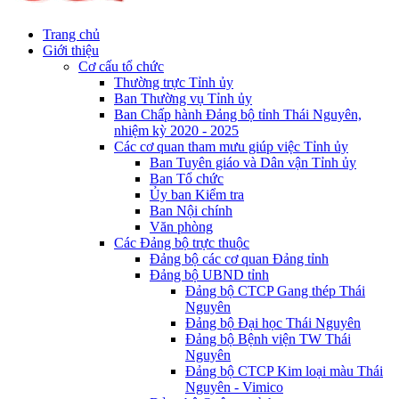
Trang chủ
Giới thiệu
Cơ cấu tổ chức
Thường trực Tỉnh ủy
Ban Thường vụ Tỉnh ủy
Ban Chấp hành Đảng bộ tỉnh Thái Nguyên,
nhiệm kỳ 2020 - 2025
Các cơ quan tham mưu giúp việc Tỉnh ủy
Ban Tuyên giáo và Dân vận Tỉnh ủy
Ban Tổ chức
Ủy ban Kiểm tra
Ban Nội chính
Văn phòng
Các Đảng bộ trực thuộc
Đảng bộ các cơ quan Đảng tỉnh
Đảng bộ UBND tỉnh
Đảng bộ CTCP Gang thép Thái
Nguyên
Đảng bộ Đại học Thái Nguyên
Đảng bộ Bệnh viện TW Thái
Nguyên
Đảng bộ CTCP Kim loại màu Thái
Nguyên - Vimico