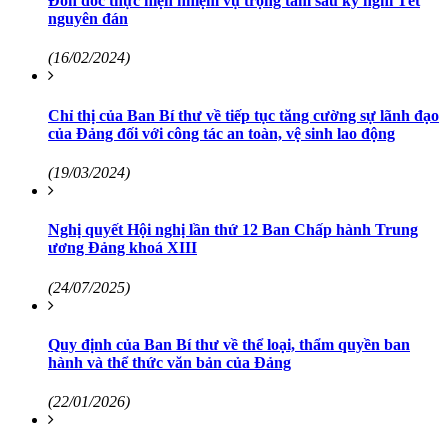
Đôn đốc thực hiện nhiệm vụ trọng tâm sau kỳ nghỉ Tết
nguyên đán
(16/02/2024)
Chỉ thị của Ban Bí thư về tiếp tục tăng cường sự lãnh đạo
của Đảng đối với công tác an toàn, vệ sinh lao động
(19/03/2024)
Nghị quyết Hội nghị lần thứ 12 Ban Chấp hành Trung
ương Đảng khoá XIII
(24/07/2025)
Quy định của Ban Bí thư về thể loại, thẩm quyền ban
hành và thể thức văn bản của Đảng
(22/01/2026)