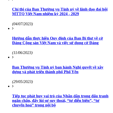
Chỉ thị của Ban Thường vụ Tỉnh uỷ về lãnh đạo đại hội
MTTQ Việt Nam nhiệm kỳ 2024 - 2029
(04/07/2023)
Hướng dẫn thực hiện Quy định của Ban Bí thư về cờ
Đảng Cộng sản Việt Nam và việc sử dụng cờ Đảng
(11/06/2023)
Ban Thường vụ Tỉnh uỷ ban hành Nghị quyết về xây
dựng và phát triển thành phố Phổ Yên
(29/05/2023)
Tiếp tục phát huy vai trò của Nhân dân trong đấu tranh
ngăn chặn, đẩy lùi sự suy thoái, “tự diễn biến”, “tự
chuyển hoá” trong nội bộ