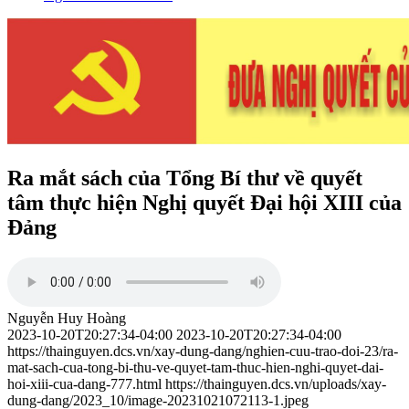
Ra mắt sách của Tổng Bí thư về quyết
tâm thực hiện Nghị quyết Đại hội XIII của
Đảng
Nguyễn Huy Hoàng
2023-10-20T20:27:34-04:00
2023-10-20T20:27:34-04:00
https://thainguyen.dcs.vn/xay-dung-dang/nghien-cuu-trao-doi-23/ra-
mat-sach-cua-tong-bi-thu-ve-quyet-tam-thuc-hien-nghi-quyet-dai-
hoi-xiii-cua-dang-777.html
https://thainguyen.dcs.vn/uploads/xay-
dung-dang/2023_10/image-20231021072113-1.jpeg