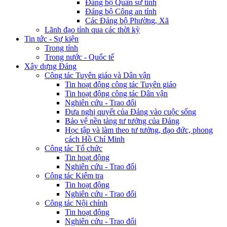
Đảng bộ Quân sự tỉnh
Đảng bộ Công an tỉnh
Các Đảng bộ Phường, Xã
Lãnh đạo tỉnh qua các thời kỳ
Tin tức - Sự kiện
Trong tỉnh
Trong nước - Quốc tế
Xây dựng Đảng
Công tác Tuyên giáo và Dân vận
Tin hoạt động công tác Tuyên giáo
Tin hoạt động công tác Dân vận
Nghiên cứu - Trao đổi
Đưa nghị quyết của Đảng vào cuộc sống
Bảo vệ nền tảng tư tưởng của Đảng
Học tập và làm theo tư tưởng, đạo đức, phong
cách Hồ Chí Minh
Công tác Tổ chức
Tin hoạt động
Nghiên cứu - Trao đổi
Công tác Kiểm tra
Tin hoạt động
Nghiên cứu - Trao đổi
Công tác Nội chính
Tin hoạt động
Nghiên cứu - Trao đổi