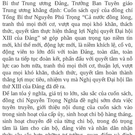
Bí thư Trung ương Đảng, Trưởng Ban Tuyên giáo
Trung ương khẳng định: Cuốn sách quý của đồng chí
Tổng Bí thư Nguyễn Phú Trọng “Cả nước đồng lòng,
tranh thủ mọi thời cơ, vượt qua mọi khó khăn, thách
thức, quyết tâm thực hiện thắng lợi Nghị quyết Đại hội
XIII của Đảng” sẽ góp phần quan trọng tạo niềm tin
mới, khí thế mới, động lực mới, là niềm khích lệ, cổ vũ,
động viên to lớn đối với toàn Đảng, toàn dân, toàn
quân ta tiếp tục đoàn kết, phấn đấu với quyết tâm và nỗ
lực cao hơn nữa, tranh thủ mọi thời cơ, thuận lợi, vượt
qua mọi khó khăn, thách thức, quyết tâm hoàn thành
thắng lợi mục tiêu, nhiệm vụ mà Nghị quyết Đại hội lần
thứ XIII của Đảng đã đề ra.
Để lan tỏa ý nghĩa, giá trị to lớn, sâu sắc của cuốn sách,
đồng chí Nguyễn Trọng Nghĩa đề nghị sớm đưa việc
tuyên truyền, giới thiệu nội dung của cuốn sách vào
trong sinh hoạt của cấp ủy, sinh hoạt chi bộ hàng tháng,
sinh hoạt chuyên đề của từng chi bộ, trong đó trọng
tâm là làm cho cán bộ, đảng viên và nhân dân nhận
thức sâu sắc hơn những tư tưởng, quan điểm và định