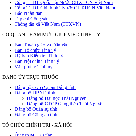
Cổng TTĐT Quốc hội Nước CHXHCN Việt Nam
Cổng TTĐT Chính phủ Nước CHXHCN Việt Nam
Báo Nhân dân
Tạp chí Cộng sản
Thông tấn xã Việt Nam (TTXVN)
CƠ QUAN THAM MƯU GIÚP VIỆC TỈNH ỦY
Ban Tuyên giáo và Dân vận
Ban Tổ chức Tỉnh uỷ
Uỷ ban Kiểm tra Tỉnh uỷ
Ban Nội chính Tỉnh uỷ
Văn phòng Tỉnh ủy
ĐẢNG ỦY TRỰC THUỘC
Đảng bộ các cơ quan Đảng tỉnh
Đảng bộ UBND tỉnh
Đảng bộ Đại học Thái Nguyên
Đảng bộ CTCP Gang thép Thái Nguyên
Đảng bộ Quân sự tỉnh
Đảng bộ Công an tỉnh
TỔ CHỨC CHÍNH TRỊ - XÃ HỘI
Ủy ban MTTQ tỉnh