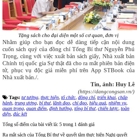
Tặng sách cho đại diện một số cơ quan, đơn vị
Nhằm giúp cho bạn đọc dễ dàng tiếp cận nội dung
cuốn sách quý của đồng chí Tổng Bí thư Nguyễn Phú
Trọng, cùng với việc xuất bản sách giấy, Nhà xuất bản
Chính trị quốc gia Sự thật đã cho ra mắt phiên bản điện
tử, phục vụ độc giả miễn phí trên App STBook của
Nhà xuất bản./.
Tin, ảnh: Huy Lê
(https://dangcongsan.vn/)
Tags:
tư tưởng
,
thực hiện
,
tổ chức
,
đồng chí
,
triển khai
,
chấp
hành
,
trung ương
,
bí thư
,
lãnh đạo
,
chỉ đạo
,
hiệu quả
,
nhiệm vụ
,
quan trọng
,
quan điểm
,
định hướng
,
tổng bí thư
,
chiến lược
,
toàn
diện
,
đúc kết
Tổng số điểm của bài viết là: 5 trong 1 đánh giá
Ra mắt sách của Tổng Bí thư về quyết tâm thực hiện Nghị quyết