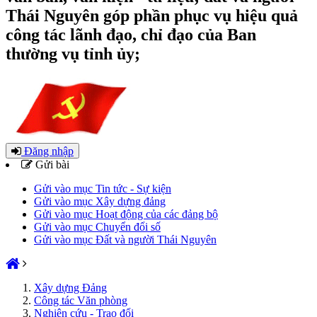
Thái Nguyên góp phần phục vụ hiệu quả
công tác lãnh đạo, chỉ đạo của Ban
thường vụ tỉnh ủy;
Đăng nhập
Gửi bài
Gửi vào mục Tin tức - Sự kiện
Gửi vào mục Xây dựng đảng
Gửi vào mục Hoạt động của các đảng bộ
Gửi vào mục Chuyển đổi số
Gửi vào mục Đất và người Thái Nguyên
Xây dựng Đảng
Công tác Văn phòng
Nghiên cứu - Trao đổi