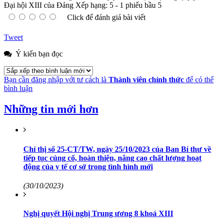
Đại hội XIII của Đảng
Xếp hạng:
5
-
1
phiếu bầu
5
Click để đánh giá bài viết
Tweet
Ý kiến bạn đọc
Bạn cần đăng nhập với tư cách là
Thành viên chính thức
để có thể
bình luận
Những tin mới hơn
Chỉ thị số 25-CT/TW, ngày 25/10/2023 của Ban Bí thư về
tiếp tục củng cố, hoàn thiện, nâng cao chất lượng hoạt
động của y tế cơ sở trong tình hình mới
(30/10/2023)
Nghị quyết Hội nghị Trung ương 8 khoá XIII