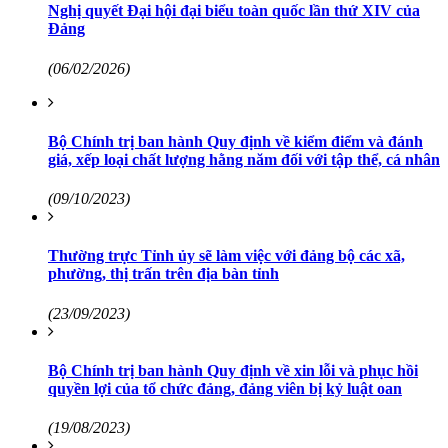
Nghị quyết Đại hội đại biểu toàn quốc lần thứ XIV của
Đảng
(06/02/2026)
Bộ Chính trị ban hành Quy định về kiểm điểm và đánh
giá, xếp loại chất lượng hằng năm đối với tập thể, cá nhân
(09/10/2023)
Thường trực Tỉnh ủy sẽ làm việc với đảng bộ các xã,
phường, thị trấn trên địa bàn tỉnh
(23/09/2023)
Bộ Chính trị ban hành Quy định về xin lỗi và phục hồi
quyền lợi của tổ chức đảng, đảng viên bị kỷ luật oan
(19/08/2023)