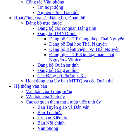
Công tác Văn phòng
Tin hoạt động
Nghiên cứu - Trao đổi
Hoạt động của các Đảng bộ, Đoàn thể
Đảng bộ trực thuộc
Đảng bộ các cơ quan Đảng tỉnh
Đảng bộ UBND tỉnh
Đảng bộ CTCP Gang thép Thái Nguyên
Đảng bộ Đại học Thái Nguyên
Đảng bộ Bệnh viện TW Thái Nguyên
Đảng bộ CTCP Kim loại màu Thái
Nguyên - Vimico
Đảng bộ Quân sự tỉnh
Đảng bộ Công an tỉnh
Các Đảng bộ Phường, Xã
Hoạt động của Uỷ ban MTTQ và các Đoàn thể
Hệ thống văn bản
Văn bản của Trung ương
Văn bản của Tỉnh ủy
Các cơ quan tham mưu giúp việc tỉnh ủy
Ban Tuyên giáo và Dân vận
Ban Tổ chức
Ủy ban Kiểm tra
Ban Nội chính
Văn phòng