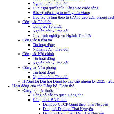
Nghiên cứu - Trao đổi
Đưa nghị quyết của Đảng vào cuộc sống
Bảo vệ nền tảng tư tưởng của Đảng
Học tập và làm theo tư tưởng, đạo đức, phong cá
Công tác Tổ chức
Công tác Tổ chức
Nghiên cứu - Trao đổi
Quy trình nghiệp vụ Ngành Tổ chức
Công tác Kiểm tra
Tin hoạt động
Nghiên cứu - Trao đổi
Công tác Nội chính
Tin hoạt động
Nghiên cứu - Trao đổi
Công tác Văn phòng
Tin hoạt động
Nghiên cứu - Trao đổi
Hướng tới Đại hội Đảng bộ các cấp nhiệm kỳ 2025 - 20
Hoạt động của các Đảng bộ, Đoàn thể
Đảng bộ trực thuộc
Đảng bộ các cơ quan Đảng tỉnh
Đảng bộ UBND tỉnh
Đảng bộ CTCP Gang thép Thái Nguyên
Đảng bộ Đại học Thái Nguyên
Đảng bộ Bệnh viện TW Thái Nguyên