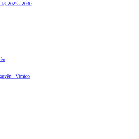
 kỳ 2025 - 2030
yên
n
guyên - Vimico