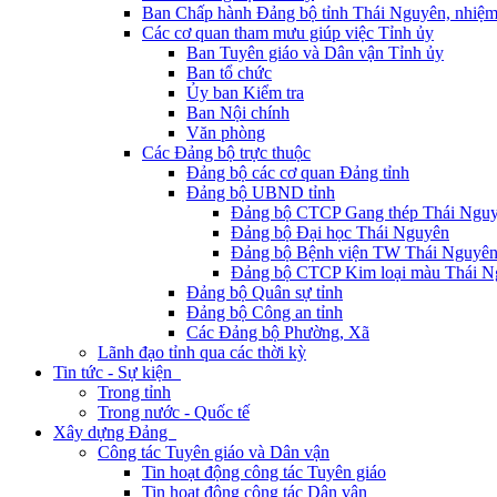
Ban Chấp hành Đảng bộ tỉnh Thái Nguyên, nhiệm
Các cơ quan tham mưu giúp việc Tỉnh ủy
Ban Tuyên giáo và Dân vận Tỉnh ủy
Ban tổ chức
Ủy ban Kiểm tra
Ban Nội chính
Văn phòng
Các Đảng bộ trực thuộc
Đảng bộ các cơ quan Đảng tỉnh
Đảng bộ UBND tỉnh
Đảng bộ CTCP Gang thép Thái Ngu
Đảng bộ Đại học Thái Nguyên
Đảng bộ Bệnh viện TW Thái Nguyê
Đảng bộ CTCP Kim loại màu Thái N
Đảng bộ Quân sự tỉnh
Đảng bộ Công an tỉnh
Các Đảng bộ Phường, Xã
Lãnh đạo tỉnh qua các thời kỳ
Tin tức - Sự kiện
Trong tỉnh
Trong nước - Quốc tế
Xây dựng Đảng
Công tác Tuyên giáo và Dân vận
Tin hoạt động công tác Tuyên giáo
Tin hoạt động công tác Dân vận