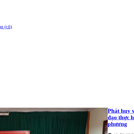
n (cũ)
Phát huy v
đạo thực h
phương