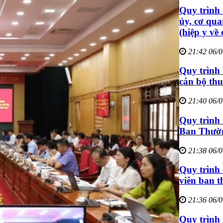
Quy trình 
ủy, cơ qua
(hiệp y về
21:42 06/
Quy trình 
cán bộ th
21:40 06/
Quy trình 
Ban Thườn
21:38 06/
Quy trình 
viên ban t
21:36 06/
Quy trình 