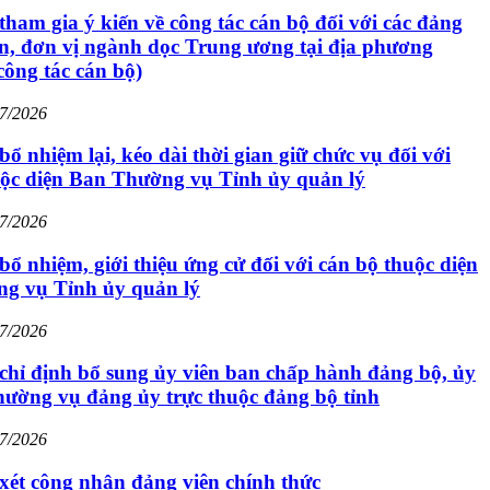
tham gia ý kiến về công tác cán bộ đối với các đảng
n, đơn vị ngành dọc Trung ương tại địa phương
 công tác cán bộ)
07/2026
bổ nhiệm lại, kéo dài thời gian giữ chức vụ đối với
uộc diện Ban Thường vụ Tỉnh ủy quản lý
07/2026
bổ nhiệm, giới thiệu ứng cử đối với cán bộ thuộc diện
g vụ Tỉnh ủy quản lý
07/2026
chỉ định bổ sung ủy viên ban chấp hành đảng bộ, ủy
hường vụ đảng ủy trực thuộc đảng bộ tỉnh
07/2026
xét công nhận đảng viên chính thức