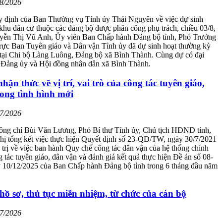
08/2026
y định của Ban Thường vụ Tỉnh ủy Thái Nguyên về việc dự sinh
 khu dân cư thuộc các đảng bộ được phân công phụ trách, chiều 03/8,
yễn Thị Vũ Anh, Ủy viên Ban Chấp hành Đảng bộ tỉnh, Phó Trưởng
rực Ban Tuyên giáo và Dân vận Tỉnh ủy đã dự sinh hoạt thường kỳ
 tại Chi bộ Làng Luông, Đảng bộ xã Bình Thành. Cùng dự có đại
o Đảng ủy và Hội đồng nhân dân xã Bình Thành.
hận thức về vị trí, vai trò của công tác tuyên giáo,
ong tình hình mới
07/2026
đồng chí Bùi Văn Lương, Phó Bí thư Tỉnh ủy, Chủ tịch HĐND tỉnh,
ghị tổng kết việc thực hiện Quyết định số 23-QĐ/TW, ngày 30/7/2021
trị về việc ban hành Quy chế công tác dân vận của hệ thống chính
ng tác tuyên giáo, dân vận và đánh giá kết quả thực hiện Đề án số 08-
10/12/2025 của Ban Chấp hành Đảng bộ tỉnh trong 6 tháng đầu năm
hồ sơ, thủ tục miễn nhiệm, từ chức của cán bộ
07/2026