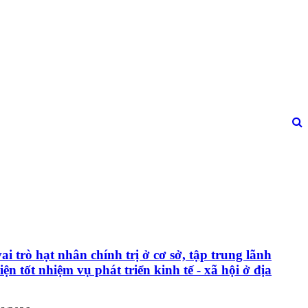
ai trò hạt nhân chính trị ở cơ sở, tập trung lãnh
iện tốt nhiệm vụ phát triển kinh tế - xã hội ở địa