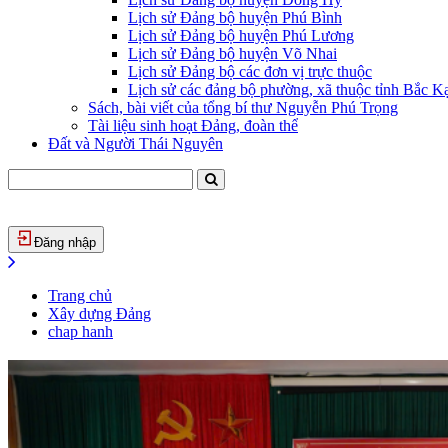
Lịch sử Đảng bộ huyện Phú Bình
Lịch sử Đảng bộ huyện Phú Lương
Lịch sử Đảng bộ huyện Võ Nhai
Lịch sử Đảng bộ các đơn vị trực thuộc
Lịch sử các đảng bộ phường, xã thuộc tỉnh Bắc Kạ
Sách, bài viết của tổng bí thư Nguyễn Phú Trọng
Tài liệu sinh hoạt Đảng, đoàn thể
Đất và Người Thái Nguyên
Đăng nhập
Trang chủ
Xây dựng Đảng
chap hanh