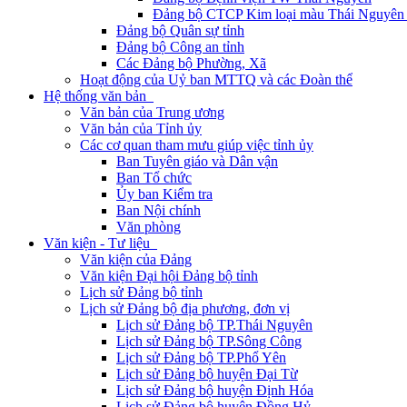
Đảng bộ CTCP Kim loại màu Thái Nguyên 
Đảng bộ Quân sự tỉnh
Đảng bộ Công an tỉnh
Các Đảng bộ Phường, Xã
Hoạt động của Uỷ ban MTTQ và các Đoàn thể
Hệ thống văn bản
Văn bản của Trung ương
Văn bản của Tỉnh ủy
Các cơ quan tham mưu giúp việc tỉnh ủy
Ban Tuyên giáo và Dân vận
Ban Tổ chức
Ủy ban Kiểm tra
Ban Nội chính
Văn phòng
Văn kiện - Tư liệu
Văn kiện của Đảng
Văn kiện Đại hội Đảng bộ tỉnh
Lịch sử Đảng bộ tỉnh
Lịch sử Đảng bộ địa phương, đơn vị
Lịch sử Đảng bộ TP.Thái Nguyên
Lịch sử Đảng bộ TP.Sông Công
Lịch sử Đảng bộ TP.Phổ Yên
Lịch sử Đảng bộ huyện Đại Từ
Lịch sử Đảng bộ huyện Định Hóa
Lịch sử Đảng bộ huyện Đồng Hỷ