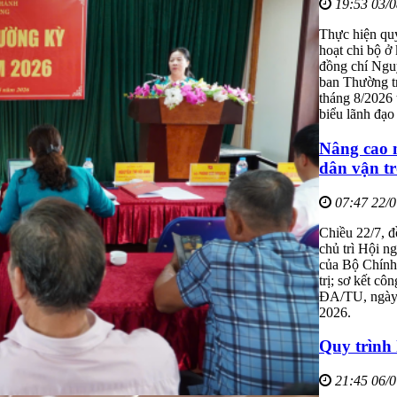
19:53 03/
Thực hiện qu
hoạt chi bộ ở
đồng chí Ngu
ban Thường t
tháng 8/2026
biểu lãnh đạ
Nâng cao n
dân vận tr
07:47 22/
Chiều 22/7, 
chủ trì Hội n
của Bộ Chính 
trị; sơ kết cô
ĐA/TU, ngày 
2026.
Quy trình 
21:45 06/