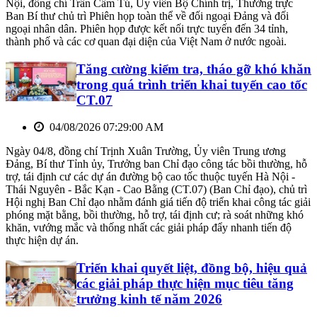
Nội, đồng chí Trần Cẩm Tú, Ủy viên Bộ Chính trị, Thường trực
Ban Bí thư chủ trì Phiên họp toàn thể về đối ngoại Đảng và đối
ngoại nhân dân. Phiên họp được kết nối trực tuyến đến 34 tỉnh,
thành phố và các cơ quan đại diện của Việt Nam ở nước ngoài.
Tăng cường kiểm tra, tháo gỡ khó khăn
trong quá trình triển khai tuyến cao tốc
CT.07
04/08/2026 07:29:00 AM
Ngày 04/8, đồng chí Trịnh Xuân Trường, Ủy viên Trung ương
Đảng, Bí thư Tỉnh ủy, Trưởng ban Chỉ đạo công tác bồi thường, hỗ
trợ, tái định cư các dự án đường bộ cao tốc thuộc tuyến Hà Nội -
Thái Nguyên - Bắc Kạn - Cao Bằng (CT.07) (Ban Chỉ đạo), chủ trì
Hội nghị Ban Chỉ đạo nhằm đánh giá tiến độ triển khai công tác giải
phóng mặt bằng, bồi thường, hỗ trợ, tái định cư; rà soát những khó
khăn, vướng mắc và thống nhất các giải pháp đẩy nhanh tiến độ
thực hiện dự án.
Triển khai quyết liệt, đồng bộ, hiệu quả
các giải pháp thực hiện mục tiêu tăng
trưởng kinh tế năm 2026