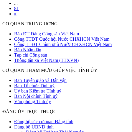
...
81
»
CƠ QUAN TRUNG ƯƠNG
Báo ĐT Đảng Cộng sản Việt Nam
Cổng TTĐT Quốc hội Nước CHXHCN Việt Nam
Cổng TTĐT Chính phủ Nước CHXHCN Việt Nam
Báo Nhân dân
Tạp chí Cộng sản
Thông tấn xã Việt Nam (TTXVN)
CƠ QUAN THAM MƯU GIÚP VIỆC TỈNH ỦY
Ban Tuyên giáo và Dân vận
Ban Tổ chức Tỉnh uỷ
Uỷ ban Kiểm tra Tỉnh uỷ
Ban Nội chính Tỉnh uỷ
Văn phòng Tỉnh ủy
ĐẢNG ỦY TRỰC THUỘC
Đảng bộ các cơ quan Đảng tỉnh
Đảng bộ UBND tỉnh