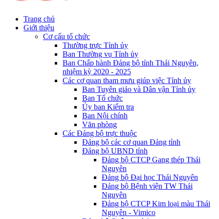
Trang chủ
Giới thiệu
Cơ cấu tổ chức
Thường trực Tỉnh ủy
Ban Thường vụ Tỉnh ủy
Ban Chấp hành Đảng bộ tỉnh Thái Nguyên,
nhiệm kỳ 2020 - 2025
Các cơ quan tham mưu giúp việc Tỉnh ủy
Ban Tuyên giáo và Dân vận Tỉnh ủy
Ban Tổ chức
Ủy ban Kiểm tra
Ban Nội chính
Văn phòng
Các Đảng bộ trực thuộc
Đảng bộ các cơ quan Đảng tỉnh
Đảng bộ UBND tỉnh
Đảng bộ CTCP Gang thép Thái
Nguyên
Đảng bộ Đại học Thái Nguyên
Đảng bộ Bệnh viện TW Thái
Nguyên
Đảng bộ CTCP Kim loại màu Thái
Nguyên - Vimico