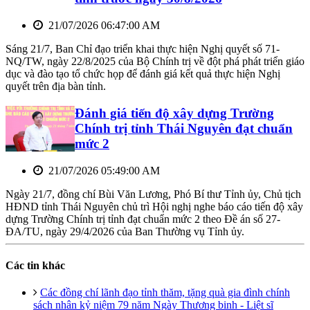
21/07/2026 06:47:00 AM
Sáng 21/7, Ban Chỉ đạo triển khai thực hiện Nghị quyết số 71-
NQ/TW, ngày 22/8/2025 của Bộ Chính trị về đột phá phát triển giáo
dục và đào tạo tổ chức họp để đánh giá kết quả thực hiện Nghị
quyết trên địa bàn tỉnh.
Đánh giá tiến độ xây dựng Trường
Chính trị tỉnh Thái Nguyên đạt chuẩn
mức 2
21/07/2026 05:49:00 AM
Ngày 21/7, đồng chí Bùi Văn Lương, Phó Bí thư Tỉnh ủy, Chủ tịch
HĐND tỉnh Thái Nguyên chủ trì Hội nghị nghe báo cáo tiến độ xây
dựng Trường Chính trị tỉnh đạt chuẩn mức 2 theo Đề án số 27-
ĐA/TU, ngày 29/4/2026 của Ban Thường vụ Tỉnh ủy.
Các tin khác
Các đồng chí lãnh đạo tỉnh thăm, tặng quà gia đình chính
sách nhân kỷ niệm 79 năm Ngày Thương binh - Liệt sĩ