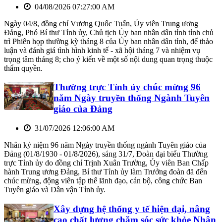
04/08/2026 07:27:00 AM
Ngày 04/8, đồng chí Vương Quốc Tuấn, Ủy viên Trung ương
Đảng, Phó Bí thư Tỉnh ủy, Chủ tịch Ủy ban nhân dân tỉnh tỉnh chủ
trì Phiên họp thường kỳ tháng 8 của Ủy ban nhân dân tỉnh, để thảo
luận và đánh giá tình hình kinh tế - xã hội tháng 7 và nhiệm vụ
trọng tâm tháng 8; cho ý kiến về một số nội dung quan trọng thuộc
thẩm quyền.
Thường trực Tỉnh ủy chúc mừng 96
năm Ngày truyền thống Ngành Tuyên
giáo của Đảng
31/07/2026 12:06:00 AM
Nhân kỷ niệm 96 năm Ngày truyền thống ngành Tuyên giáo của
Đảng (01/8/1930 - 01/8/2026), sáng 31/7, Đoàn đại biểu Thường
trực Tỉnh ủy do đồng chí Trịnh Xuân Trường, Ủy viên Ban Chấp
hành Trung ương Đảng, Bí thư Tỉnh ủy làm Trưởng đoàn đã đến
chúc mừng, động viên tập thể lãnh đạo, cán bộ, công chức Ban
Tuyên giáo và Dân vận Tỉnh ủy.
Xây dựng hệ thống y tế hiện đại, nâng
cao chất lượng chăm sóc sức khỏe Nhân