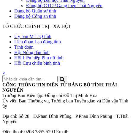
Đảng bộ Đại học Thái Nguyên
Đảng bộ CTCP Gang thép Thái Nguyên
Đảng bộ Quân sự tỉnh
Đảng bộ Công an tỉnh
TỔ CHỨC CHÍNH TRỊ - XÃ HỘI
Ủy ban MTTQ tỉnh
Liên đoàn Lao động tỉnh
Tỉnh đoàn
Hội Nông dân tỉnh
Hội Liên hiệp Phụ nữ tỉnh
Hội Cựu chiến binh tỉnh
×
CỔNG THÔNG TIN ĐIỆN TỬ ĐẢNG BỘ TỈNH THÁI
NGUYÊN
Trưởng Ban Biên tập: Đồng chí Đỗ Thị Minh Hoa
Ủy viên Ban Thường vụ, Trưởng ban Tuyên giáo và Dân vận Tỉnh
ủy
Địa chỉ: Số 28 - Đ.Phan Đình Phùng - P.Phan Đình Phùng - T.Thái
Nguyên
Điện thoại: 0208 3855.529 | Email: