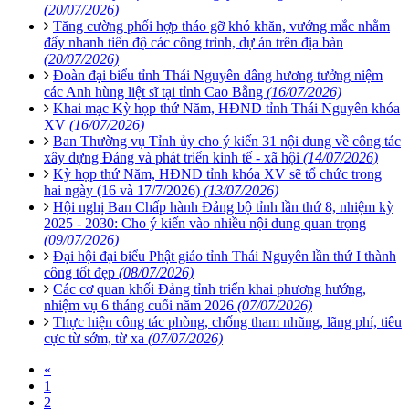
(20/07/2026)
Tăng cường phối hợp tháo gỡ khó khăn, vướng mắc nhằm
đẩy nhanh tiến độ các công trình, dự án trên địa bàn
(20/07/2026)
Đoàn đại biểu tỉnh Thái Nguyên dâng hương tưởng niệm
các Anh hùng liệt sĩ tại tỉnh Cao Bằng
(16/07/2026)
Khai mạc Kỳ họp thứ Năm, HĐND tỉnh Thái Nguyên khóa
XV
(16/07/2026)
Ban Thường vụ Tỉnh ủy cho ý kiến 31 nội dung về công tác
xây dựng Đảng và phát triển kinh tế - xã hội
(14/07/2026)
Kỳ họp thứ Năm, HĐND tỉnh khóa XV sẽ tổ chức trong
hai ngày (16 và 17/7/2026)
(13/07/2026)
Hội nghị Ban Chấp hành Đảng bộ tỉnh lần thứ 8, nhiệm kỳ
2025 - 2030: Cho ý kiến vào nhiều nội dung quan trọng
(09/07/2026)
Đại hội đại biểu Phật giáo tỉnh Thái Nguyên lần thứ I thành
công tốt đẹp
(08/07/2026)
Các cơ quan khối Đảng tỉnh triển khai phương hướng,
nhiệm vụ 6 tháng cuối năm 2026
(07/07/2026)
Thực hiện công tác phòng, chống tham nhũng, lãng phí, tiêu
cực từ sớm, từ xa
(07/07/2026)
«
1
2