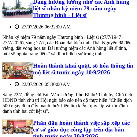
Dâng hương tưởng nhớ các Anh hùng
liệt sĩ nhân kỷ niệm 79 năm ngày
Thương binh - Liệt sĩ
27/07/2026 06:32:00 AM
Nhân kỷ niệm 79 năm ngày Thương binh - Liệt sĩ (27/7/1947 -
27/7/2026), sáng 27/7, các Đoàn đại biểu tỉnh Thái Nguyên đã đến
viếng, đặt vòng hoa tại Đài tưởng niệm các Anh hùng liệt sĩ tỉnh,
một số nghĩa trang liệt sĩ và di tích lịch sử trong tỉnh.
Hoàn thành khai quật, số hóa thông tin
mộ liệt sĩ trước ngày 10/9/2026
22/07/2026 05:30:00 AM
Sáng 22/7, đồng chí Bùi Văn Lương, Phó Bí thư Tỉnh ủy, Chủ tịch
HĐND tỉnh chủ trì Hội nghị báo cáo tiến độ thực hiện “Chiến dịch
500 ngày đêm đẩy mạnh thực hiện tìm kiếm, quy tập và xác định
danh tính hài cốt liệt sĩ”.
Phấn đấu hoàn thành việc sắp xếp các
cơ sở giáo dục công lập trên địa bàn
tỉnh trước ngày 30/8/2026