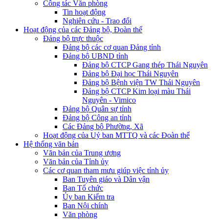
Công tác Văn phòng
Tin hoạt động
Nghiên cứu - Trao đổi
Hoạt động của các Đảng bộ, Đoàn thể
Đảng bộ trực thuộc
Đảng bộ các cơ quan Đảng tỉnh
Đảng bộ UBND tỉnh
Đảng bộ CTCP Gang thép Thái Nguyên
Đảng bộ Đại học Thái Nguyên
Đảng bộ Bệnh viện TW Thái Nguyên
Đảng bộ CTCP Kim loại màu Thái
Nguyên - Vimico
Đảng bộ Quân sự tỉnh
Đảng bộ Công an tỉnh
Các Đảng bộ Phường, Xã
Hoạt động của Uỷ ban MTTQ và các Đoàn thể
Hệ thống văn bản
Văn bản của Trung ương
Văn bản của Tỉnh ủy
Các cơ quan tham mưu giúp việc tỉnh ủy
Ban Tuyên giáo và Dân vận
Ban Tổ chức
Ủy ban Kiểm tra
Ban Nội chính
Văn phòng