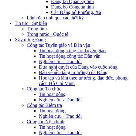
Đảng bộ Quân sự tỉnh
Đảng bộ Công an tỉnh
Các Đảng bộ Phường, Xã
Lãnh đạo tỉnh qua các thời kỳ
Tin tức - Sự kiện
Trong tỉnh
Trong nước - Quốc tế
Xây dựng Đảng
Công tác Tuyên giáo và Dân vận
Tin hoạt động công tác Tuyên giáo
Tin hoạt động công tác Dân vận
Nghiên cứu - Trao đổi
Đưa nghị quyết của Đảng vào cuộc sống
Bảo vệ nền tảng tư tưởng của Đảng
Học tập và làm theo tư tưởng, đạo đức, phong
cách Hồ Chí Minh
Công tác Tổ chức
Tin hoạt động
Nghiên cứu - Trao đổi
Công tác Kiểm tra
Tin hoạt động
Nghiên cứu - Trao đổi
Công tác Nội chính
Tin hoạt động
Nghiên cứu - Trao đổi