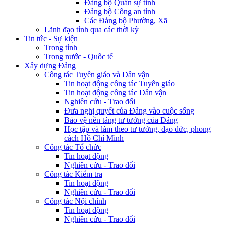
Đảng bộ Quân sự tỉnh
Đảng bộ Công an tỉnh
Các Đảng bộ Phường, Xã
Lãnh đạo tỉnh qua các thời kỳ
Tin tức - Sự kiện
Trong tỉnh
Trong nước - Quốc tế
Xây dựng Đảng
Công tác Tuyên giáo và Dân vận
Tin hoạt động công tác Tuyên giáo
Tin hoạt động công tác Dân vận
Nghiên cứu - Trao đổi
Đưa nghị quyết của Đảng vào cuộc sống
Bảo vệ nền tảng tư tưởng của Đảng
Học tập và làm theo tư tưởng, đạo đức, phong
cách Hồ Chí Minh
Công tác Tổ chức
Tin hoạt động
Nghiên cứu - Trao đổi
Công tác Kiểm tra
Tin hoạt động
Nghiên cứu - Trao đổi
Công tác Nội chính
Tin hoạt động
Nghiên cứu - Trao đổi