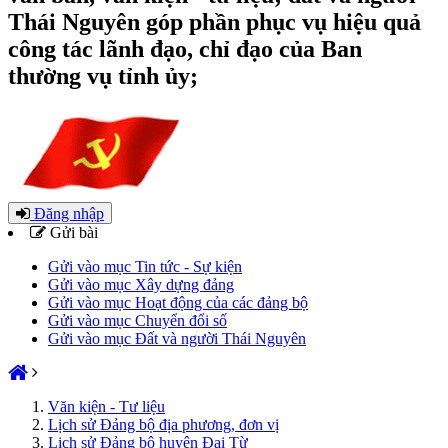
Thái Nguyên góp phần phục vụ hiệu quả
công tác lãnh đạo, chỉ đạo của Ban
thường vụ tỉnh ủy;
Đăng nhập
Gửi bài
Gửi vào mục Tin tức - Sự kiện
Gửi vào mục Xây dựng đảng
Gửi vào mục Hoạt động của các đảng bộ
Gửi vào mục Chuyển đổi số
Gửi vào mục Đất và người Thái Nguyên
Văn kiện - Tư liệu
Lịch sử Đảng bộ địa phương, đơn vị
Lịch sử Đảng bộ huyện Đại Từ