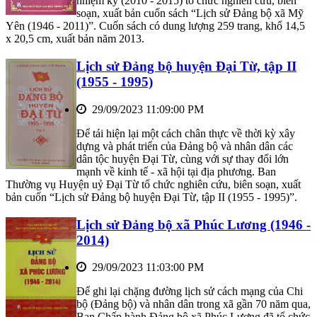
nhiệm kỳ (2010 - 2015) tổ chức nghiên cứu, biên
soạn, xuất bản cuốn sách “Lịch sử Đảng bộ xã Mỹ
Yên (1946 - 2011)”. Cuốn sách có dung lượng 259 trang, khổ 14,5
x 20,5 cm, xuất bản năm 2013.
Lịch sử Đảng bộ huyện Đại Từ, tập II
(1955 - 1995)
29/09/2023 11:09:00 PM
Để tái hiện lại một cách chân thực về thời kỳ xây
dựng và phát triển của Đảng bộ và nhân dân các
dân tộc huyện Đại Từ, cùng với sự thay đổi lớn
mạnh về kinh tế - xã hội tại địa phương. Ban
Thường vụ Huyện uỷ Đại Từ tổ chức nghiên cứu, biên soạn, xuất
bản cuốn “Lịch sử Đảng bộ huyện Đại Từ, tập II (1955 - 1995)”.
Lịch sử Đảng bộ xã Phúc Lương (1946 -
2014)
29/09/2023 11:03:00 PM
Để ghi lại chặng đường lịch sử cách mạng của Chi
bộ (Đảng bộ) và nhân dân trong xã gần 70 năm qua,
Ban Chấp hành Đảng bộ xã Phúc Lương đã tổ chức