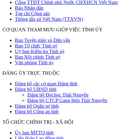
Cổng TTĐT Chính phủ Nước CHXHCN Việt Nam
Báo Nhân dân
Tạp chí Cộng sản
Thông tấn xã Việt Nam (TTXVN)
CƠ QUAN THAM MƯU GIÚP VIỆC TỈNH ỦY
Ban Tuyên giáo và Dân vận
Ban Tổ chức Tỉnh uỷ
Uỷ ban Kiểm tra Tỉnh uỷ
Ban Nội chính Tỉnh uỷ
Văn phòng Tỉnh ủy
ĐẢNG ỦY TRỰC THUỘC
Đảng bộ các cơ quan Đảng tỉnh
Đảng bộ UBND tỉnh
Đảng bộ Đại học Thái Nguyên
Đảng bộ CTCP Gang thép Thái Nguyên
Đảng bộ Quân sự tỉnh
Đảng bộ Công an tỉnh
TỔ CHỨC CHÍNH TRỊ - XÃ HỘI
Ủy ban MTTQ tỉnh
Liên đoàn Lao động tỉnh