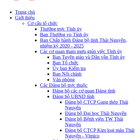
Trang chủ
Giới thiệu
Cơ cấu tổ chức
Thường trực Tỉnh ủy
Ban Thường vụ Tỉnh ủy
Ban Chấp hành Đảng bộ tỉnh Thái Nguyên,
nhiệm kỳ 2020 - 2025
Các cơ quan tham mưu giúp việc Tỉnh ủy
Ban Tuyên giáo và Dân vận Tỉnh ủy
Ban Tổ chức
Ủy ban Kiểm tra
Ban Nội chính
Văn phòng
Các Đảng bộ trực thuộc
Đảng bộ các cơ quan Đảng tỉnh
Đảng bộ UBND tỉnh
Đảng bộ CTCP Gang thép Thái
Nguyên
Đảng bộ Đại học Thái Nguyên
Đảng bộ Bệnh viện TW Thái
Nguyên
Đảng bộ CTCP Kim loại màu Thái
Nguyên - Vimico