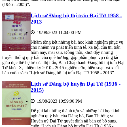
(1946 - 2005)”.
Lịch sử Đảng bộ thị trấn Đại Từ 1958 -
2013
19/08/2023 11:04:00 PM
Nhằm tổng kết những bài học kinh nghiệm phục vụ
cho nhiệm vụ phát triển kinh tế, xã hội của thị trấn
hôm nay, mai sau. Đồng thời, khơi dậy những
truyền thống quý báu của quê hương, góp phần phục vụ công tác
giáo dục thế hệ trẻ của thị trấn, Ban Chấp hành Đảng bộ thị trấn Đại
Từ khóa X, nhiệm kỳ 2010 - 2015 nghiên cứu, biên soạn và xuất
bản cuốn sách “Lịch sử Đảng bộ thị trấn Đại Từ 1958 - 2013”.
Lịch sử Đảng bộ huyện Đại Từ (1936 -
2015)
19/08/2023 10:59:00 PM
Để ghi lại những thành tựu và những bài học kinh
nghiệm quý báu của Đảng bộ, Ban Thường vụ
Huyện uỷ Đại Từ quyết định tái bản có bổ sung
cuốn “Lịch sử Đảng bộ huyện Đại Từ (1936 -