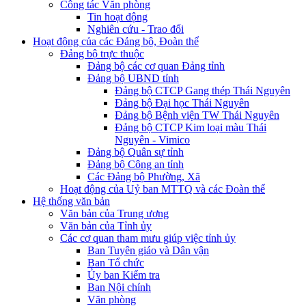
Công tác Văn phòng
Tin hoạt động
Nghiên cứu - Trao đổi
Hoạt động của các Đảng bộ, Đoàn thể
Đảng bộ trực thuộc
Đảng bộ các cơ quan Đảng tỉnh
Đảng bộ UBND tỉnh
Đảng bộ CTCP Gang thép Thái Nguyên
Đảng bộ Đại học Thái Nguyên
Đảng bộ Bệnh viện TW Thái Nguyên
Đảng bộ CTCP Kim loại màu Thái
Nguyên - Vimico
Đảng bộ Quân sự tỉnh
Đảng bộ Công an tỉnh
Các Đảng bộ Phường, Xã
Hoạt động của Uỷ ban MTTQ và các Đoàn thể
Hệ thống văn bản
Văn bản của Trung ương
Văn bản của Tỉnh ủy
Các cơ quan tham mưu giúp việc tỉnh ủy
Ban Tuyên giáo và Dân vận
Ban Tổ chức
Ủy ban Kiểm tra
Ban Nội chính
Văn phòng