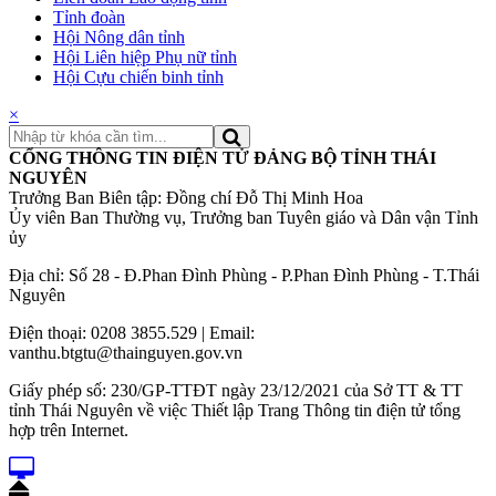
Tỉnh đoàn
Hội Nông dân tỉnh
Hội Liên hiệp Phụ nữ tỉnh
Hội Cựu chiến binh tỉnh
×
CỔNG THÔNG TIN ĐIỆN TỬ ĐẢNG BỘ TỈNH THÁI
NGUYÊN
Trưởng Ban Biên tập: Đồng chí Đỗ Thị Minh Hoa
Ủy viên Ban Thường vụ, Trưởng ban Tuyên giáo và Dân vận Tỉnh
ủy
Địa chỉ: Số 28 - Đ.Phan Đình Phùng - P.Phan Đình Phùng - T.Thái
Nguyên
Điện thoại: 0208 3855.529 | Email:
vanthu.btgtu@thainguyen.gov.vn
Giấy phép số: 230/GP-TTĐT ngày 23/12/2021 của Sở TT & TT
tỉnh Thái Nguyên về việc Thiết lập Trang Thông tin điện tử tổng
hợp trên Internet.