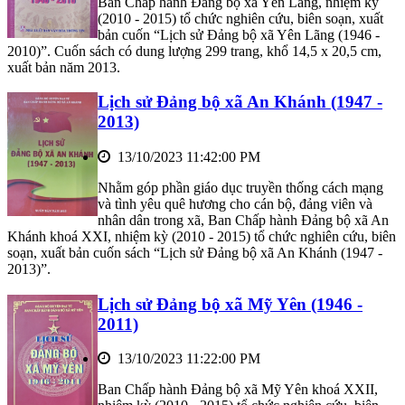
Ban Chấp hành Đảng bộ xã Yên Lãng, nhiệm kỳ
(2010 - 2015) tổ chức nghiên cứu, biên soạn, xuất
bản cuốn “Lịch sử Đảng bộ xã Yên Lãng (1946 -
2010)”. Cuốn sách có dung lượng 299 trang, khổ 14,5 x 20,5 cm,
xuất bản năm 2013.
Lịch sử Đảng bộ xã An Khánh (1947 -
2013)
13/10/2023 11:42:00 PM
Nhằm góp phần giáo dục truyền thống cách mạng
và tình yêu quê hương cho cán bộ, đảng viên và
nhân dân trong xã, Ban Chấp hành Đảng bộ xã An
Khánh khoá XXI, nhiệm kỳ (2010 - 2015) tổ chức nghiên cứu, biên
soạn, xuất bản cuốn sách “Lịch sử Đảng bộ xã An Khánh (1947 -
2013)”.
Lịch sử Đảng bộ xã Mỹ Yên (1946 -
2011)
13/10/2023 11:22:00 PM
Ban Chấp hành Đảng bộ xã Mỹ Yên khoá XXII,