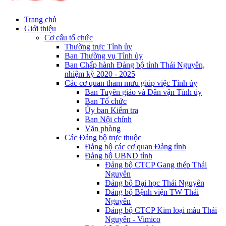
Trang chủ
Giới thiệu
Cơ cấu tổ chức
Thường trực Tỉnh ủy
Ban Thường vụ Tỉnh ủy
Ban Chấp hành Đảng bộ tỉnh Thái Nguyên,
nhiệm kỳ 2020 - 2025
Các cơ quan tham mưu giúp việc Tỉnh ủy
Ban Tuyên giáo và Dân vận Tỉnh ủy
Ban Tổ chức
Ủy ban Kiểm tra
Ban Nội chính
Văn phòng
Các Đảng bộ trực thuộc
Đảng bộ các cơ quan Đảng tỉnh
Đảng bộ UBND tỉnh
Đảng bộ CTCP Gang thép Thái
Nguyên
Đảng bộ Đại học Thái Nguyên
Đảng bộ Bệnh viện TW Thái
Nguyên
Đảng bộ CTCP Kim loại màu Thái
Nguyên - Vimico