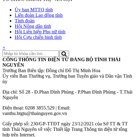
Ủy ban MTTQ tỉnh
Liên đoàn Lao động tỉnh
Tỉnh đoàn
Hội Nông dân tỉnh
Hội Liên hiệp Phụ nữ tỉnh
Hội Cựu chiến binh tỉnh
×
CỔNG THÔNG TIN ĐIỆN TỬ ĐẢNG BỘ TỈNH THÁI
NGUYÊN
Trưởng Ban Biên tập: Đồng chí Đỗ Thị Minh Hoa
Ủy viên Ban Thường vụ, Trưởng ban Tuyên giáo và Dân vận Tỉnh
ủy
Địa chỉ: Số 28 - Đ.Phan Đình Phùng - P.Phan Đình Phùng - T.Thái
Nguyên
Điện thoại: 0208 3855.529 | Email:
vanthu.btgtu@thainguyen.gov.vn
Giấy phép số: 230/GP-TTĐT ngày 23/12/2021 của Sở TT & TT
tỉnh Thái Nguyên về việc Thiết lập Trang Thông tin điện tử tổng
hợp trên Internet.