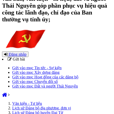
Thái Nguyên góp phần phục vụ hiệu quả
công tác lãnh đạo, chỉ đạo của Ban
thường vụ tỉnh ủy;
Đăng nhập
Gửi bài
Gửi vào mục Tin tức - Sự kiện
Gửi vào mục Xây dựng đảng
Gửi vào mục Hoạt động của các đảng bộ
Gửi vào mục Chuyển đổi số
Gửi vào mục Đất và người Thái Nguyên
Văn kiện - Tư liệu
Lịch sử Đảng bộ địa phương, đơn vị
Lịch sử Đảng bộ huyện Đại Từ