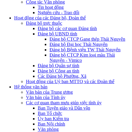
Công tác Văn phòng
Tin hoạt động
Nghiên cứu - Trao đổi
Hoạt động của các Đảng bộ, Đoàn thể
Đảng bộ trực thuộc
Đảng bộ các cơ quan Đảng tỉnh
Đảng bộ UBND tỉnh
Đảng bộ CTCP Gang thép Thái Nguyên
Đảng bộ Đại học Thái Nguyên
Đảng bộ Bệnh viện TW Thái Nguyên
Đảng bộ CTCP Kim loại màu Thái
Nguyên - Vimico
Đảng bộ Quân sự tỉnh
Đảng bộ Công an tỉnh
Các Đảng bộ Phường, Xã
Hoạt động của Uỷ ban MTTQ và các Đoàn thể
Hệ thống văn bản
Văn bản của Trung ương
Văn bản của Tỉnh ủy
Các cơ quan tham mưu giúp việc tỉnh ủy
Ban Tuyên giáo và Dân vận
Ban Tổ chức
Ủy ban Kiểm tra
Ban Nội chính
Văn phòng