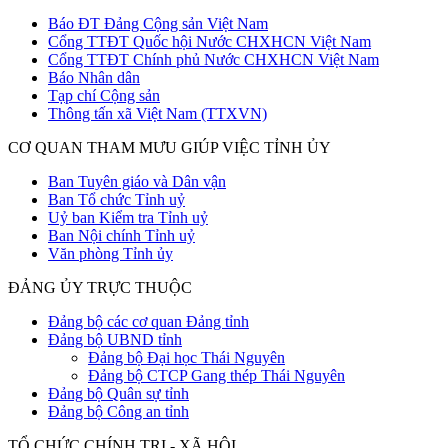
Báo ĐT Đảng Cộng sản Việt Nam
Cổng TTĐT Quốc hội Nước CHXHCN Việt Nam
Cổng TTĐT Chính phủ Nước CHXHCN Việt Nam
Báo Nhân dân
Tạp chí Cộng sản
Thông tấn xã Việt Nam (TTXVN)
CƠ QUAN THAM MƯU GIÚP VIỆC TỈNH ỦY
Ban Tuyên giáo và Dân vận
Ban Tổ chức Tỉnh uỷ
Uỷ ban Kiểm tra Tỉnh uỷ
Ban Nội chính Tỉnh uỷ
Văn phòng Tỉnh ủy
ĐẢNG ỦY TRỰC THUỘC
Đảng bộ các cơ quan Đảng tỉnh
Đảng bộ UBND tỉnh
Đảng bộ Đại học Thái Nguyên
Đảng bộ CTCP Gang thép Thái Nguyên
Đảng bộ Quân sự tỉnh
Đảng bộ Công an tỉnh
TỔ CHỨC CHÍNH TRỊ - XÃ HỘI