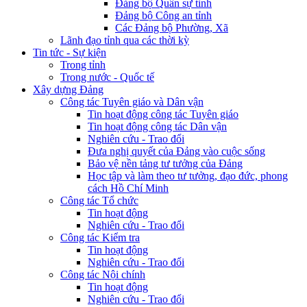
Đảng bộ Quân sự tỉnh
Đảng bộ Công an tỉnh
Các Đảng bộ Phường, Xã
Lãnh đạo tỉnh qua các thời kỳ
Tin tức - Sự kiện
Trong tỉnh
Trong nước - Quốc tế
Xây dựng Đảng
Công tác Tuyên giáo và Dân vận
Tin hoạt động công tác Tuyên giáo
Tin hoạt động công tác Dân vận
Nghiên cứu - Trao đổi
Đưa nghị quyết của Đảng vào cuộc sống
Bảo vệ nền tảng tư tưởng của Đảng
Học tập và làm theo tư tưởng, đạo đức, phong
cách Hồ Chí Minh
Công tác Tổ chức
Tin hoạt động
Nghiên cứu - Trao đổi
Công tác Kiểm tra
Tin hoạt động
Nghiên cứu - Trao đổi
Công tác Nội chính
Tin hoạt động
Nghiên cứu - Trao đổi