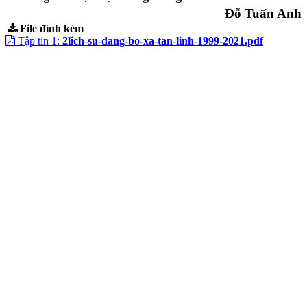
Đỗ Tuấn Anh
File đính kèm
Tập tin 1:
2lich-su-dang-bo-xa-tan-linh-1999-2021.pdf