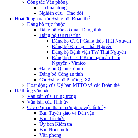
Công tác Văn phòng
Tin hoạt động
Nghiên cứu - Trao đổi
Hoạt động của các Đảng bộ, Đoàn thể
Đảng bộ trực thuộc
Đảng bộ các cơ quan Đảng tỉnh
Đảng bộ UBND tỉnh
Đảng bộ CTCP Gang thép Thái Nguyên
Đảng bộ Đại học Thái Nguyên
Đảng bộ Bệnh viện TW Thái Nguyên
Đảng bộ CTCP Kim loại màu Thái
Nguyên - Vimico
Đảng bộ Quân sự tỉnh
Đảng bộ Công an tỉnh
Các Đảng bộ Phường, Xã
Hoạt động của Uỷ ban MTTQ và các Đoàn thể
Hệ thống văn bản
Văn bản của Trung ương
Văn bản của Tỉnh ủy
Các cơ quan tham mưu giúp việc tỉnh ủy
Ban Tuyên giáo và Dân vận
Ban Tổ chức
Ủy ban Kiểm tra
Ban Nội chính
Văn phòng