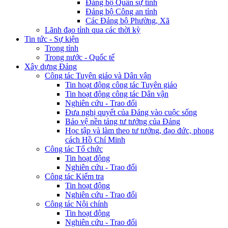
Đảng bộ Quân sự tỉnh
Đảng bộ Công an tỉnh
Các Đảng bộ Phường, Xã
Lãnh đạo tỉnh qua các thời kỳ
Tin tức - Sự kiện
Trong tỉnh
Trong nước - Quốc tế
Xây dựng Đảng
Công tác Tuyên giáo và Dân vận
Tin hoạt động công tác Tuyên giáo
Tin hoạt động công tác Dân vận
Nghiên cứu - Trao đổi
Đưa nghị quyết của Đảng vào cuộc sống
Bảo vệ nền tảng tư tưởng của Đảng
Học tập và làm theo tư tưởng, đạo đức, phong
cách Hồ Chí Minh
Công tác Tổ chức
Tin hoạt động
Nghiên cứu - Trao đổi
Công tác Kiểm tra
Tin hoạt động
Nghiên cứu - Trao đổi
Công tác Nội chính
Tin hoạt động
Nghiên cứu - Trao đổi