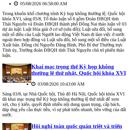
05/08/2026 06:58:00 AM
Trong khuôn khổ chương trình Kỳ họp không thường lệ, Quốc hội
khóa XVI, sáng 05/8, Tổ thảo luận số 6 gồm Đoàn ĐBQH tỉnh
Thái Nguyên và Đoàn ĐBQH thành phố Đồng Nai thảo luận về 03
dự án luật: Luật Hòa giải ở cơ sở (sửa đổi); Luật sửa đổi, bổ sung
một số điều của Luật Người lao động Việt Nam đi làm việc ở nước
ngoài theo hợp đồng và Luật sửa đổi, bổ sung một số điều của Luật
Xuất bản. Đồng chí Nguyễn Đăng Bình, Phó Bí thư Thường trực
Tỉnh ủy, Trưởng đoàn ĐBQH tỉnh Thái Nguyên chủ trì phiên thảo
luận.
Khai mạc trọng thể Kỳ họp không
thường lệ thứ nhất, Quốc hội khóa XVI
03/08/2026 10:43:00 AM
Sáng 03/8, tại Nhà Quốc hội, Thủ đô Hà Nội, Quốc hội khóa XVI
đã khai mạc trọng thể Kỳ họp không thường lệ thứ nhất để xem
xét, cho ý kiến, quyết định nhiều nội dung quan trọng, cấp bách,
đáp ứng yêu cầu thực tiễn, vì sự phát triển nhanh, bền vững của đất
nước.
Hội nghị toàn quốc quán triệt và triển