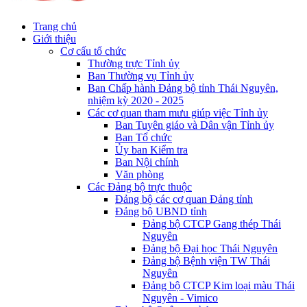
Trang chủ
Giới thiệu
Cơ cấu tổ chức
Thường trực Tỉnh ủy
Ban Thường vụ Tỉnh ủy
Ban Chấp hành Đảng bộ tỉnh Thái Nguyên,
nhiệm kỳ 2020 - 2025
Các cơ quan tham mưu giúp việc Tỉnh ủy
Ban Tuyên giáo và Dân vận Tỉnh ủy
Ban Tổ chức
Ủy ban Kiểm tra
Ban Nội chính
Văn phòng
Các Đảng bộ trực thuộc
Đảng bộ các cơ quan Đảng tỉnh
Đảng bộ UBND tỉnh
Đảng bộ CTCP Gang thép Thái
Nguyên
Đảng bộ Đại học Thái Nguyên
Đảng bộ Bệnh viện TW Thái
Nguyên
Đảng bộ CTCP Kim loại màu Thái
Nguyên - Vimico