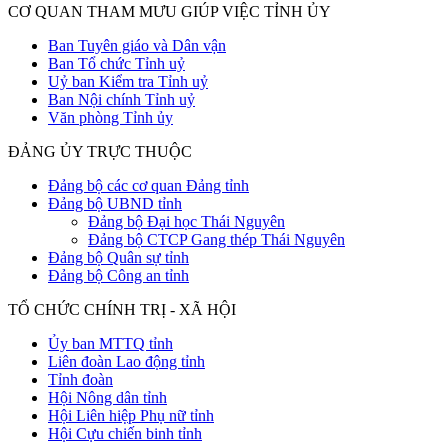
CƠ QUAN THAM MƯU GIÚP VIỆC TỈNH ỦY
Ban Tuyên giáo và Dân vận
Ban Tổ chức Tỉnh uỷ
Uỷ ban Kiểm tra Tỉnh uỷ
Ban Nội chính Tỉnh uỷ
Văn phòng Tỉnh ủy
ĐẢNG ỦY TRỰC THUỘC
Đảng bộ các cơ quan Đảng tỉnh
Đảng bộ UBND tỉnh
Đảng bộ Đại học Thái Nguyên
Đảng bộ CTCP Gang thép Thái Nguyên
Đảng bộ Quân sự tỉnh
Đảng bộ Công an tỉnh
TỔ CHỨC CHÍNH TRỊ - XÃ HỘI
Ủy ban MTTQ tỉnh
Liên đoàn Lao động tỉnh
Tỉnh đoàn
Hội Nông dân tỉnh
Hội Liên hiệp Phụ nữ tỉnh
Hội Cựu chiến binh tỉnh