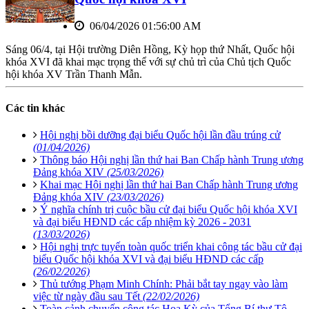
06/04/2026 01:56:00 AM
Sáng 06/4, tại Hội trường Diên Hồng, Kỳ họp thứ Nhất, Quốc hội
khóa XVI đã khai mạc trọng thể với sự chủ trì của Chủ tịch Quốc
hội khóa XV Trần Thanh Mẫn.
Các tin khác
Hội nghị bồi dưỡng đại biểu Quốc hội lần đầu trúng cử
(01/04/2026)
Thông báo Hội nghị lần thứ hai Ban Chấp hành Trung ương
Đảng khóa XIV
(25/03/2026)
Khai mạc Hội nghị lần thứ hai Ban Chấp hành Trung ương
Đảng khóa XIV
(23/03/2026)
Ý nghĩa chính trị cuộc bầu cử đại biểu Quốc hội khóa XVI
và đại biểu HĐND các cấp nhiệm kỳ 2026 - 2031
(13/03/2026)
Hội nghị trực tuyến toàn quốc triển khai công tác bầu cử đại
biểu Quốc hội khóa XVI và đại biểu HĐND các cấp
(26/02/2026)
Thủ tướng Phạm Minh Chính: Phải bắt tay ngay vào làm
việc từ ngày đầu sau Tết
(22/02/2026)
Toàn cảnh chuyến công tác Hoa Kỳ của Tổng Bí thư Tô