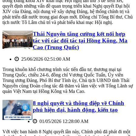
ương Đảng khóa XIV khai mạc Hội nghị lần thứ 3 để xem xét,
quyết định những vấn đề quan trọng triển khai Nghị quyết Đại hội
XIV của Đảng, nội dung về xây dựng Đảng, hệ thống chính trị và
phát triển đất nước trong giai đoạn mới. Đồng chí Tổng Bí thư, Chủ
tịch nước Tô Lâm chủ trì và phát biểu khai mạc Hội nghị.
Thái Nguyên tăng cường kết nối hợp
tác với các đối tác tại Hồng Kông, Ma
Cao (Trung Quốc)
25/06/2026 02:51:00 AM
Trong khuôn khổ chương trình xúc tiến đầu tư, thương mại tại
Trung Quốc, chiều 24-6, đồng chí Vương Quốc Tuấn, Ủy viên
Trung ương Đảng, Phó Bí thư Tỉnh ủy, Chủ tịch UBND tỉnh Thái
Nguyên cùng Đoàn công tác đã thăm và làm việc với Tổng Lãnh sự
quán Việt Nam tại Hồng Kông và Ma Cao.
8 nghị quyết và thông điệp về Chính
phủ hiện đại, hành động, kiến tạo
01/05/2026 12:28:00 AM
Với việc ban hành 8 Nghị quyết lần này, Chính phủ đã phát đi một