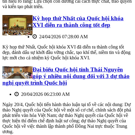
tín hiệu rõ ràng: Lựa chọn con đường cải cách thực chất, trao quyền
và kiến tạo phát triển.
Kỳ họp thứ Nhất của Quốc hội khóa
XVI diễn ra thành công tốt đẹp
24/04/2026 07:28:00 AM
Kỳ họp thứ Nhất, Quốc hội khóa XVI đã diễn ra thành công tốt
đẹp, đánh dấu sự khởi đầu vững chắc, tạo khí thế, niềm tin và động
lực mới cho cả nhiệm kỳ Quốc hội khóa XVI.
Đại biểu Quốc hội tỉnh Thái Nguyên
góp ý nhiều nội dung đối với 3 dự thảo
nghị quyết trình Quốc hội
20/04/2026 06:23:00 AM
Ngày 20/4, Quốc hội tiến hành thảo luận tại tổ về các nội dung: Dự
thảo Nghị quyết của Quốc hội về một số cơ chế, chính sách đột phá
phát triển văn hóa Việt Nam; dự thảo Nghị quyết của Quốc hội về
thực hiện thí điểm chế định luật sư công; dự thảo Nghị quyết của
Quốc hội về việc thành lập thành phố Đồng Nai trực thuộc Trung
ương.