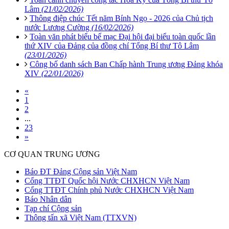
Lâm
(21/02/2026)
Thông điệp chúc Tết năm Bính Ngọ - 2026 của Chủ tịch
nước Lương Cường
(16/02/2026)
Toàn văn phát biểu bế mạc Đại hội đại biểu toàn quốc lần
thứ XIV của Đảng của đồng chí Tổng Bí thư Tô Lâm
(23/01/2026)
Công bố danh sách Ban Chấp hành Trung ương Đảng khóa
XIV
(22/01/2026)
«
1
2
...
23
»
CƠ QUAN TRUNG ƯƠNG
Báo ĐT Đảng Cộng sản Việt Nam
Cổng TTĐT Quốc hội Nước CHXHCN Việt Nam
Cổng TTĐT Chính phủ Nước CHXHCN Việt Nam
Báo Nhân dân
Tạp chí Cộng sản
Thông tấn xã Việt Nam (TTXVN)