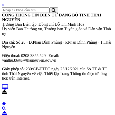
×
CỔNG THÔNG TIN ĐIỆN TỬ ĐẢNG BỘ TỈNH THÁI
NGUYÊN
Trưởng Ban Biên tập: Đồng chí Đỗ Thị Minh Hoa
Ủy viên Ban Thường vụ, Trưởng ban Tuyên giáo và Dân vận Tỉnh
ủy
Địa chỉ: Số 28 - Đ.Phan Đình Phùng - P.Phan Đình Phùng - T.Thái
Nguyên
Điện thoại: 0208 3855.529 | Email:
vanthu.btgtu@thainguyen.gov.vn
Giấy phép số: 230/GP-TTĐT ngày 23/12/2021 của Sở TT & TT
tỉnh Thái Nguyên về việc Thiết lập Trang Thông tin điện tử tổng
hợp trên Internet.