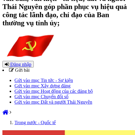
Thái Nguyên góp phần phục vụ hiệu quả
công tác lãnh đạo, chỉ đạo của Ban
thường vụ tỉnh ủy;
Đăng nhập
Gửi bài
Gửi vào mục Tin tức - Sự kiện
Gửi vào mục Xây dựng đảng
Gửi vào mục Hoạt động của các đảng bộ
Gửi vào mục Chuyển đổi số
Gửi vào mục Đất và người Thái Nguyên
Trong nước - Quốc tế