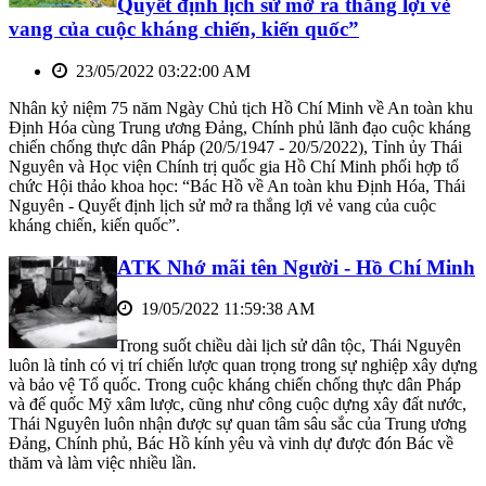
Quyết định lịch sử mở ra thắng lợi vẻ
vang của cuộc kháng chiến, kiến quốc”
23/05/2022 03:22:00 AM
Nhân kỷ niệm 75 năm Ngày Chủ tịch Hồ Chí Minh về An toàn khu
Định Hóa cùng Trung ương Đảng, Chính phủ lãnh đạo cuộc kháng
chiến chống thực dân Pháp (20/5/1947 - 20/5/2022), Tỉnh ủy Thái
Nguyên và Học viện Chính trị quốc gia Hồ Chí Minh phối hợp tổ
chức Hội thảo khoa học: “Bác Hồ về An toàn khu Định Hóa, Thái
Nguyên - Quyết định lịch sử mở ra thắng lợi vẻ vang của cuộc
kháng chiến, kiến quốc”.
ATK Nhớ mãi tên Người - Hồ Chí Minh
19/05/2022 11:59:38 AM
Trong suốt chiều dài lịch sử dân tộc, Thái Nguyên
luôn là tỉnh có vị trí chiến lược quan trọng trong sự nghiệp xây dựng
và bảo vệ Tổ quốc. Trong cuộc kháng chiến chống thực dân Pháp
và đế quốc Mỹ xâm lược, cũng như công cuộc dựng xây đất nước,
Thái Nguyên luôn nhận được sự quan tâm sâu sắc của Trung ương
Đảng, Chính phủ, Bác Hồ kính yêu và vinh dự được đón Bác về
thăm và làm việc nhiều lần.