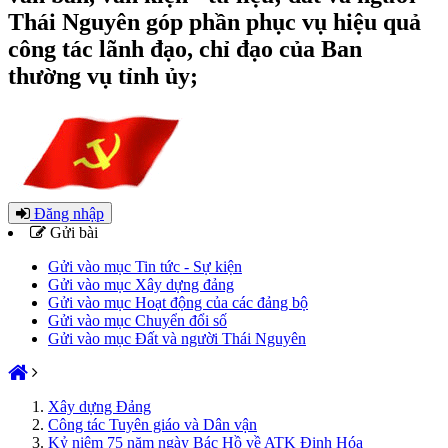
Thái Nguyên góp phần phục vụ hiệu quả
công tác lãnh đạo, chỉ đạo của Ban
thường vụ tỉnh ủy;
Đăng nhập
Gửi bài
Gửi vào mục Tin tức - Sự kiện
Gửi vào mục Xây dựng đảng
Gửi vào mục Hoạt động của các đảng bộ
Gửi vào mục Chuyển đổi số
Gửi vào mục Đất và người Thái Nguyên
Xây dựng Đảng
Công tác Tuyên giáo và Dân vận
Kỷ niệm 75 năm ngày Bác Hồ về ATK Định Hóa