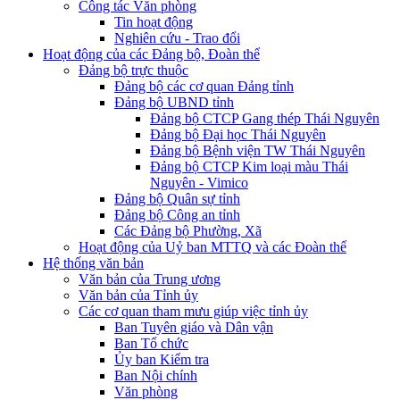
Công tác Văn phòng
Tin hoạt động
Nghiên cứu - Trao đổi
Hoạt động của các Đảng bộ, Đoàn thể
Đảng bộ trực thuộc
Đảng bộ các cơ quan Đảng tỉnh
Đảng bộ UBND tỉnh
Đảng bộ CTCP Gang thép Thái Nguyên
Đảng bộ Đại học Thái Nguyên
Đảng bộ Bệnh viện TW Thái Nguyên
Đảng bộ CTCP Kim loại màu Thái
Nguyên - Vimico
Đảng bộ Quân sự tỉnh
Đảng bộ Công an tỉnh
Các Đảng bộ Phường, Xã
Hoạt động của Uỷ ban MTTQ và các Đoàn thể
Hệ thống văn bản
Văn bản của Trung ương
Văn bản của Tỉnh ủy
Các cơ quan tham mưu giúp việc tỉnh ủy
Ban Tuyên giáo và Dân vận
Ban Tổ chức
Ủy ban Kiểm tra
Ban Nội chính
Văn phòng