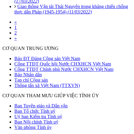
(17/03/2022)
Giao thông Vận tải Thái Nguyên trong kháng chiến chống
thực dân Pháp (1945-1954)
(11/03/2022)
«
1
2
»
CƠ QUAN TRUNG ƯƠNG
Báo ĐT Đảng Cộng sản Việt Nam
Cổng TTĐT Quốc hội Nước CHXHCN Việt Nam
Cổng TTĐT Chính phủ Nước CHXHCN Việt Nam
Báo Nhân dân
Tạp chí Cộng sản
Thông tấn xã Việt Nam (TTXVN)
CƠ QUAN THAM MƯU GIÚP VIỆC TỈNH ỦY
Ban Tuyên giáo và Dân vận
Ban Tổ chức Tỉnh uỷ
Uỷ ban Kiểm tra Tỉnh uỷ
Ban Nội chính Tỉnh uỷ
Văn phòng Tỉnh ủy