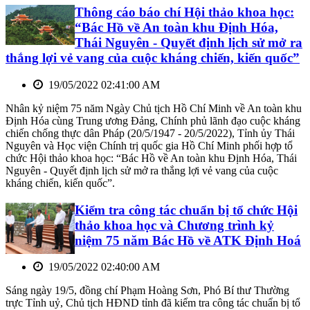
Thông cáo báo chí Hội thảo khoa học:
“Bác Hồ về An toàn khu Định Hóa,
Thái Nguyên - Quyết định lịch sử mở ra
thắng lợi vẻ vang của cuộc kháng chiến, kiến quốc”
19/05/2022 02:41:00 AM
Nhân kỷ niệm 75 năm Ngày Chủ tịch Hồ Chí Minh về An toàn khu
Định Hóa cùng Trung ương Đảng, Chính phủ lãnh đạo cuộc kháng
chiến chống thực dân Pháp (20/5/1947 - 20/5/2022), Tỉnh ủy Thái
Nguyên và Học viện Chính trị quốc gia Hồ Chí Minh phối hợp tổ
chức Hội thảo khoa học: “Bác Hồ về An toàn khu Định Hóa, Thái
Nguyên - Quyết định lịch sử mở ra thắng lợi vẻ vang của cuộc
kháng chiến, kiến quốc”.
Kiểm tra công tác chuẩn bị tổ chức Hội
thảo khoa học và Chương trình kỷ
niệm 75 năm Bác Hồ về ATK Định Hoá
19/05/2022 02:40:00 AM
Sáng ngày 19/5, đồng chí Phạm Hoàng Sơn, Phó Bí thư Thường
trực Tỉnh uỷ, Chủ tịch HĐND tỉnh đã kiểm tra công tác chuẩn bị tổ