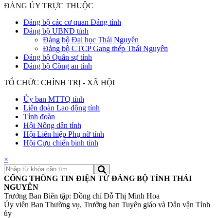
ĐẢNG ỦY TRỰC THUỘC
Đảng bộ các cơ quan Đảng tỉnh
Đảng bộ UBND tỉnh
Đảng bộ Đại học Thái Nguyên
Đảng bộ CTCP Gang thép Thái Nguyên
Đảng bộ Quân sự tỉnh
Đảng bộ Công an tỉnh
TỔ CHỨC CHÍNH TRỊ - XÃ HỘI
Ủy ban MTTQ tỉnh
Liên đoàn Lao động tỉnh
Tỉnh đoàn
Hội Nông dân tỉnh
Hội Liên hiệp Phụ nữ tỉnh
Hội Cựu chiến binh tỉnh
×
CỔNG THÔNG TIN ĐIỆN TỬ ĐẢNG BỘ TỈNH THÁI
NGUYÊN
Trưởng Ban Biên tập: Đồng chí Đỗ Thị Minh Hoa
Ủy viên Ban Thường vụ, Trưởng ban Tuyên giáo và Dân vận Tỉnh
ủy