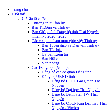
Trang chủ
Giới thiệu
Cơ cấu tổ chức
Thường trực Tỉnh ủy
Ban Thường vụ Tỉnh ủy
Ban Chấp hành Đảng bộ tỉnh Thái Nguyên,
nhiệm kỳ 2020 - 2025
Các cơ quan tham mưu giúp việc Tỉnh ủy
Ban Tuyên giáo và Dân vận Tỉnh ủy
Ban Tổ chức
Ủy ban Kiểm tra
Ban Nội chính
Văn phòng
Các Đảng bộ trực thuộc
Đảng bộ các cơ quan Đảng tỉnh
Đảng bộ UBND tỉnh
Đảng bộ CTCP Gang thép Thái
Nguyên
Đảng bộ Đại học Thái Nguyên
Đảng bộ Bệnh viện TW Thái
Nguyên
Đảng bộ CTCP Kim loại màu Thái
Nguyên - Vimico