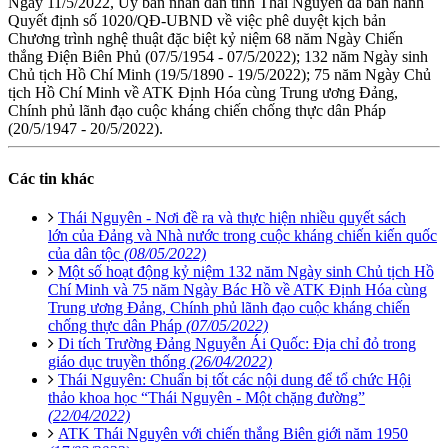
Ngày 11/5/2022, Ủy ban nhân dân tỉnh Thái Nguyên đã ban hành
Quyết định số 1020/QĐ-UBND về việc phê duyệt kịch bản
Chương trình nghệ thuật đặc biệt kỷ niệm 68 năm Ngày Chiến
thắng Điện Biên Phủ (07/5/1954 - 07/5/2022); 132 năm Ngày sinh
Chủ tịch Hồ Chí Minh (19/5/1890 - 19/5/2022); 75 năm Ngày Chủ
tịch Hồ Chí Minh về ATK Định Hóa cùng Trung ương Đảng,
Chính phủ lãnh đạo cuộc kháng chiến chống thực dân Pháp
(20/5/1947 - 20/5/2022).
Các tin khác
Thái Nguyên - Nơi đề ra và thực hiện nhiều quyết sách
lớn của Đảng và Nhà nước trong cuộc kháng chiến kiến quốc
của dân tộc
(08/05/2022)
Một số hoạt động kỷ niệm 132 năm Ngày sinh Chủ tịch Hồ
Chí Minh và 75 năm Ngày Bác Hồ về ATK Định Hóa cùng
Trung ương Đảng, Chính phủ lãnh đạo cuộc kháng chiến
chống thực dân Pháp
(07/05/2022)
Di tích Trường Đảng Nguyễn Ái Quốc: Địa chỉ đỏ trong
giáo dục truyền thống
(26/04/2022)
Thái Nguyên: Chuẩn bị tốt các nội dung để tổ chức Hội
thảo khoa học “Thái Nguyên - Một chặng đường”
(22/04/2022)
ATK Thái Nguyên với chiến thắng Biên giới năm 1950