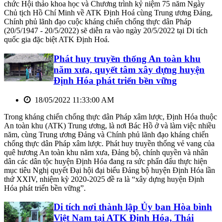
chức Hội thảo khoa học và Chương trình kỷ niệm 75 năm Ngày
Chủ tịch Hồ Chí Minh về ATK Định Hoá cùng Trung ương Đảng,
Chính phủ lãnh đạo cuộc kháng chiến chống thực dân Pháp
(20/5/1947 - 20/5/2022) sẽ diễn ra vào ngày 20/5/2022 tại Di tích
quốc gia đặc biệt ATK Định Hoá.
Phát huy truyền thống An toàn khu
năm xưa, quyết tâm xây dựng huyện
Định Hóa phát triển bền vững
18/05/2022 11:33:00 AM
Trong kháng chiến chống thực dân Pháp xâm lược, Định Hóa thuộc
An toàn khu (ATK) Trung ương, là nơi Bác Hồ ở và làm việc nhiều
năm, cùng Trung ương Đảng và Chính phủ lãnh đạo kháng chiến
chống thực dân Pháp xâm lược. Phát huy truyền thống vẻ vang của
quê hương An toàn khu năm xưa, Đảng bộ, chính quyền và nhân
dân các dân tộc huyện Định Hóa đang ra sức phấn đấu thực hiện
mục tiêu Nghị quyết Đại hội đại biểu Đảng bộ huyện Định Hóa lần
thứ XXIV, nhiệm kỳ 2020-2025 đề ra là “xây dựng huyện Định
Hóa phát triển bền vững”.
Di tích nơi thành lập Ủy ban Hòa bình
Việt Nam tại ATK Định Hóa, Thái