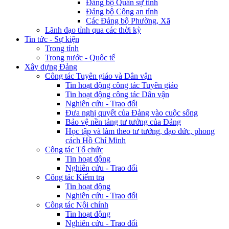
Đảng bộ Quân sự tỉnh
Đảng bộ Công an tỉnh
Các Đảng bộ Phường, Xã
Lãnh đạo tỉnh qua các thời kỳ
Tin tức - Sự kiện
Trong tỉnh
Trong nước - Quốc tế
Xây dựng Đảng
Công tác Tuyên giáo và Dân vận
Tin hoạt động công tác Tuyên giáo
Tin hoạt động công tác Dân vận
Nghiên cứu - Trao đổi
Đưa nghị quyết của Đảng vào cuộc sống
Bảo vệ nền tảng tư tưởng của Đảng
Học tập và làm theo tư tưởng, đạo đức, phong
cách Hồ Chí Minh
Công tác Tổ chức
Tin hoạt động
Nghiên cứu - Trao đổi
Công tác Kiểm tra
Tin hoạt động
Nghiên cứu - Trao đổi
Công tác Nội chính
Tin hoạt động
Nghiên cứu - Trao đổi