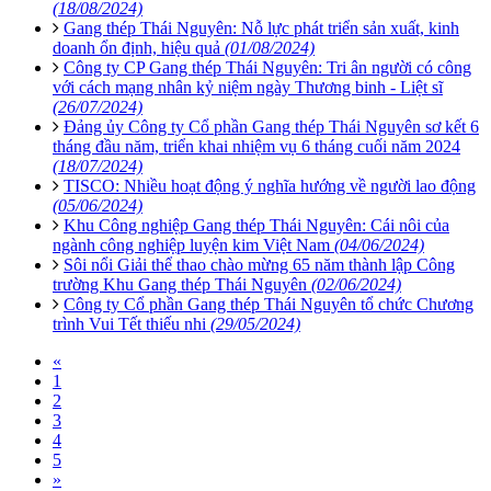
(18/08/2024)
Gang thép Thái Nguyên: Nỗ lực phát triển sản xuất, kinh
doanh ổn định, hiệu quả
(01/08/2024)
Công ty CP Gang thép Thái Nguyên: Tri ân người có công
với cách mạng nhân kỷ niệm ngày Thương binh - Liệt sĩ
(26/07/2024)
Đảng ủy Công ty Cổ phần Gang thép Thái Nguyên sơ kết 6
tháng đầu năm, triển khai nhiệm vụ 6 tháng cuối năm 2024
(18/07/2024)
TISCO: Nhiều hoạt động ý nghĩa hướng về người lao động
(05/06/2024)
Khu Công nghiệp Gang thép Thái Nguyên: Cái nôi của
ngành công nghiệp luyện kim Việt Nam
(04/06/2024)
Sôi nổi Giải thể thao chào mừng 65 năm thành lập Công
trường Khu Gang thép Thái Nguyên
(02/06/2024)
Công ty Cổ phần Gang thép Thái Nguyên tổ chức Chương
trình Vui Tết thiếu nhi
(29/05/2024)
«
1
2
3
4
5
»