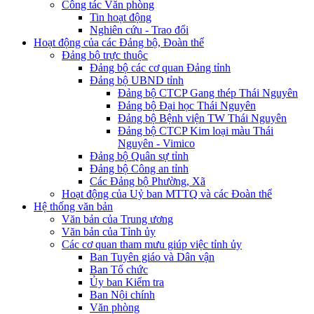
Công tác Văn phòng
Tin hoạt động
Nghiên cứu - Trao đổi
Hoạt động của các Đảng bộ, Đoàn thể
Đảng bộ trực thuộc
Đảng bộ các cơ quan Đảng tỉnh
Đảng bộ UBND tỉnh
Đảng bộ CTCP Gang thép Thái Nguyên
Đảng bộ Đại học Thái Nguyên
Đảng bộ Bệnh viện TW Thái Nguyên
Đảng bộ CTCP Kim loại màu Thái
Nguyên - Vimico
Đảng bộ Quân sự tỉnh
Đảng bộ Công an tỉnh
Các Đảng bộ Phường, Xã
Hoạt động của Uỷ ban MTTQ và các Đoàn thể
Hệ thống văn bản
Văn bản của Trung ương
Văn bản của Tỉnh ủy
Các cơ quan tham mưu giúp việc tỉnh ủy
Ban Tuyên giáo và Dân vận
Ban Tổ chức
Ủy ban Kiểm tra
Ban Nội chính
Văn phòng