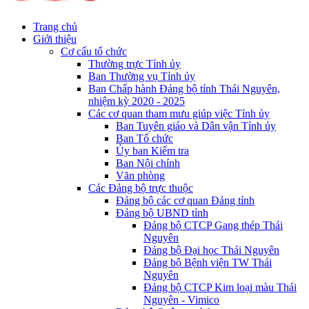
Trang chủ
Giới thiệu
Cơ cấu tổ chức
Thường trực Tỉnh ủy
Ban Thường vụ Tỉnh ủy
Ban Chấp hành Đảng bộ tỉnh Thái Nguyên,
nhiệm kỳ 2020 - 2025
Các cơ quan tham mưu giúp việc Tỉnh ủy
Ban Tuyên giáo và Dân vận Tỉnh ủy
Ban Tổ chức
Ủy ban Kiểm tra
Ban Nội chính
Văn phòng
Các Đảng bộ trực thuộc
Đảng bộ các cơ quan Đảng tỉnh
Đảng bộ UBND tỉnh
Đảng bộ CTCP Gang thép Thái
Nguyên
Đảng bộ Đại học Thái Nguyên
Đảng bộ Bệnh viện TW Thái
Nguyên
Đảng bộ CTCP Kim loại màu Thái
Nguyên - Vimico