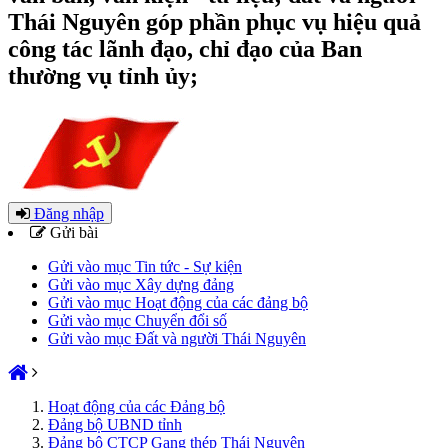
Thái Nguyên góp phần phục vụ hiệu quả
công tác lãnh đạo, chỉ đạo của Ban
thường vụ tỉnh ủy;
Đăng nhập
Gửi bài
Gửi vào mục Tin tức - Sự kiện
Gửi vào mục Xây dựng đảng
Gửi vào mục Hoạt động của các đảng bộ
Gửi vào mục Chuyển đổi số
Gửi vào mục Đất và người Thái Nguyên
Hoạt động của các Đảng bộ
Đảng bộ UBND tỉnh
Đảng bộ CTCP Gang thép Thái Nguyên