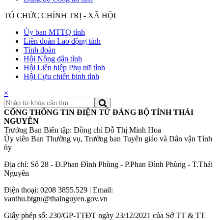
TỔ CHỨC CHÍNH TRỊ - XÃ HỘI
Ủy ban MTTQ tỉnh
Liên đoàn Lao động tỉnh
Tỉnh đoàn
Hội Nông dân tỉnh
Hội Liên hiệp Phụ nữ tỉnh
Hội Cựu chiến binh tỉnh
×
CỔNG THÔNG TIN ĐIỆN TỬ ĐẢNG BỘ TỈNH THÁI
NGUYÊN
Trưởng Ban Biên tập: Đồng chí Đỗ Thị Minh Hoa
Ủy viên Ban Thường vụ, Trưởng ban Tuyên giáo và Dân vận Tỉnh
ủy
Địa chỉ: Số 28 - Đ.Phan Đình Phùng - P.Phan Đình Phùng - T.Thái
Nguyên
Điện thoại: 0208 3855.529 | Email:
vanthu.btgtu@thainguyen.gov.vn
Giấy phép số: 230/GP-TTĐT ngày 23/12/2021 của Sở TT & TT