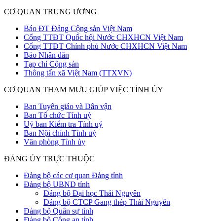
CƠ QUAN TRUNG ƯƠNG
Báo ĐT Đảng Cộng sản Việt Nam
Cổng TTĐT Quốc hội Nước CHXHCN Việt Nam
Cổng TTĐT Chính phủ Nước CHXHCN Việt Nam
Báo Nhân dân
Tạp chí Cộng sản
Thông tấn xã Việt Nam (TTXVN)
CƠ QUAN THAM MƯU GIÚP VIỆC TỈNH ỦY
Ban Tuyên giáo và Dân vận
Ban Tổ chức Tỉnh uỷ
Uỷ ban Kiểm tra Tỉnh uỷ
Ban Nội chính Tỉnh uỷ
Văn phòng Tỉnh ủy
ĐẢNG ỦY TRỰC THUỘC
Đảng bộ các cơ quan Đảng tỉnh
Đảng bộ UBND tỉnh
Đảng bộ Đại học Thái Nguyên
Đảng bộ CTCP Gang thép Thái Nguyên
Đảng bộ Quân sự tỉnh
Đảng bộ Công an tỉnh