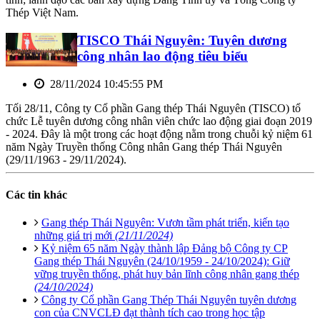
Thép Việt Nam.
TISCO Thái Nguyên: Tuyên dương
công nhân lao động tiêu biểu
28/11/2024 10:45:55 PM
Tối 28/11, Công ty Cổ phần Gang thép Thái Nguyên (TISCO) tổ
chức Lễ tuyên dương công nhân viên chức lao động giai đoạn 2019
- 2024. Đây là một trong các hoạt động nằm trong chuỗi kỷ niệm 61
năm Ngày Truyền thống Công nhân Gang thép Thái Nguyên
(29/11/1963 - 29/11/2024).
Các tin khác
Gang thép Thái Nguyên: Vươn tầm phát triển, kiến tạo
những giá trị mới
(21/11/2024)
Kỷ niệm 65 năm Ngày thành lập Đảng bộ Công ty CP
Gang thép Thái Nguyên (24/10/1959 - 24/10/2024): Giữ
vững truyền thống, phát huy bản lĩnh công nhân gang thép
(24/10/2024)
Công ty Cổ phần Gang Thép Thái Nguyên tuyên dương
con của CNVCLĐ đạt thành tích cao trong học tập