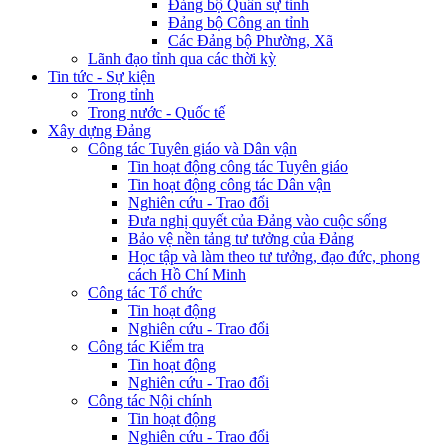
Đảng bộ Quân sự tỉnh
Đảng bộ Công an tỉnh
Các Đảng bộ Phường, Xã
Lãnh đạo tỉnh qua các thời kỳ
Tin tức - Sự kiện
Trong tỉnh
Trong nước - Quốc tế
Xây dựng Đảng
Công tác Tuyên giáo và Dân vận
Tin hoạt động công tác Tuyên giáo
Tin hoạt động công tác Dân vận
Nghiên cứu - Trao đổi
Đưa nghị quyết của Đảng vào cuộc sống
Bảo vệ nền tảng tư tưởng của Đảng
Học tập và làm theo tư tưởng, đạo đức, phong
cách Hồ Chí Minh
Công tác Tổ chức
Tin hoạt động
Nghiên cứu - Trao đổi
Công tác Kiểm tra
Tin hoạt động
Nghiên cứu - Trao đổi
Công tác Nội chính
Tin hoạt động
Nghiên cứu - Trao đổi