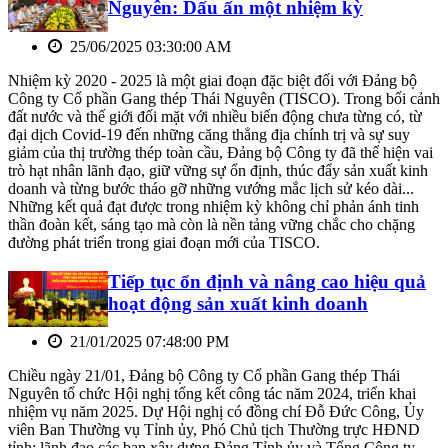
Nguyên: Dấu ấn một nhiệm kỳ
25/06/2025 03:30:00 AM
Nhiệm kỳ 2020 - 2025 là một giai đoạn đặc biệt đối với Đảng bộ
Công ty Cổ phần Gang thép Thái Nguyên (TISCO). Trong bối cảnh
đất nước và thế giới đối mặt với nhiều biến động chưa từng có, từ
đại dịch Covid-19 đến những căng thẳng địa chính trị và sự suy
giảm của thị trường thép toàn cầu, Đảng bộ Công ty đã thể hiện vai
trò hạt nhân lãnh đạo, giữ vững sự ổn định, thúc đẩy sản xuất kinh
doanh và từng bước tháo gỡ những vướng mắc lịch sử kéo dài...
Những kết quả đạt được trong nhiệm kỳ không chỉ phản ánh tinh
thần đoàn kết, sáng tạo mà còn là nền tảng vững chắc cho chặng
đường phát triển trong giai đoạn mới của TISCO.
Tiếp tục ổn định và nâng cao hiệu quả
hoạt động sản xuất kinh doanh
21/01/2025 07:48:00 PM
Chiều ngày 21/01, Đảng bộ Công ty Cổ phần Gang thép Thái
Nguyên tổ chức Hội nghị tổng kết công tác năm 2024, triển khai
nhiệm vụ năm 2025. Dự Hội nghị có đồng chí Đỗ Đức Công, Ủy
viên Ban Thường vụ Tỉnh ủy, Phó Chủ tịch Thường trực HĐND
tỉnh; lãnh đạo các ban xây dựng Đảng Tỉnh ủy và Tổng Công ty