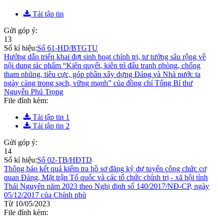
Tải tập tin
Gửi góp ý:
13
Số kí hiệu:
Số 61-HD/BTGTU
Hướng dẫn triển khai đợt sinh hoạt chính trị, tư tưởng sâu rộng về
nội dung tác phẩm “Kiên quyết, kiên trì đấu tranh phòng, chống
tham nhũng, tiêu cực, góp phần xây dựng Đảng và Nhà nước ta
ngày càng trong sạch, vững mạnh” của đồng chí Tổng Bí thư
Nguyễn Phú Trọng
File đính kèm:
Tải tập tin 1
Tải tập tin 2
Gửi góp ý:
14
Số kí hiệu:
Số 02-TB/HĐTD
Thông báo kết quả kiểm tra hồ sơ đăng ký dự tuyển công chức cơ
quan Đảng, Mặt trận Tổ quốc và các tổ chức chính trị - xã hội tỉnh
Thái Nguyên năm 2023 theo Nghị định số 140/2017/NĐ-CP, ngày
05/12/2017 của Chính phủ
Từ 10/05/2023
File đính kèm: