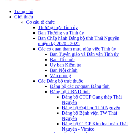
Trang chủ
Giới thiệu
Cơ cấu tổ chức
Thường trực Tỉnh ủy
Ban Thường vụ Tỉnh ủy
Ban Chấp hành Đảng bộ tỉnh Thái Nguyên,
nhiệm kỳ 2020 - 2025
Các cơ quan tham mưu giúp việc Tỉnh ủy
Ban Tuyên giáo và Dân vận Tỉnh ủy
Ban Tổ chức
Ủy ban Kiểm tra
Ban Nội chính
Văn phòng
Các Đảng bộ trực thuộc
Đảng bộ các cơ quan Đảng tỉnh
Đảng bộ UBND tỉnh
Đảng bộ CTCP Gang thép Thái
Nguyên
Đảng bộ Đại học Thái Nguyên
Đảng bộ Bệnh viện TW Thái
Nguyên
Đảng bộ CTCP Kim loại màu Thái
Nguyên - Vimico