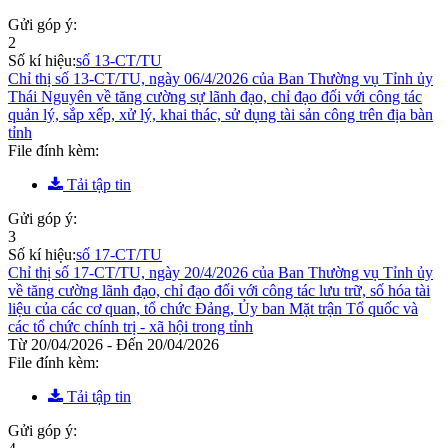
Gửi góp ý:
2
Số kí hiệu:
số 13-CT/TU
Chỉ thị số 13-CT/TU, ngày 06/4/2026 của Ban Thường vụ Tỉnh ủy
Thái Nguyên về tăng cường sự lãnh đạo, chỉ đạo đối với công tác
quản lý, sắp xếp, xử lý, khai thác, sử dụng tài sản công trên địa bàn
tỉnh
File đính kèm:
Tải tập tin
Gửi góp ý:
3
Số kí hiệu:
số 17-CT/TU
Chỉ thị số 17-CT/TU, ngày 20/4/2026 của Ban Thường vụ Tỉnh ủy
về tăng cường lãnh đạo, chỉ đạo đối với công tác lưu trữ, số hóa tài
liệu của các cơ quan, tổ chức Đảng, Ủy ban Mặt trận Tổ quốc và
các tổ chức chính trị - xã hội trong tỉnh
Từ 20/04/2026 - Đến 20/04/2026
File đính kèm:
Tải tập tin
Gửi góp ý: