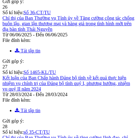
Gửi góp ý:
26
Số kí hiệu:
Số 36-CT/TU
Chỉ thị của Ban Thường vụ Tỉnh ủy về Tăng cường công tác chống
buôn lậu, gian lận thương mại và hàng giả trong tình hình mới trên
địa bàn tỉnh Thái Nguyên
Từ 06/06/2025 - Đến 06/06/2025
File đính kèm:
Tải tập tin
Gửi góp ý:
27
Số kí hiệu:
Số 1465-KL/TU
Kết luận của Ban Chấp hành Đảng bộ tỉnh về kết quả thực hiện
nhiệm vụ chính trị của Đảng bộ tỉnh quý I, phương hướng, nhiệm
vụ quý II năm 2024
Từ 28/03/2024 - Đến 28/03/2024
File đính kèm:
Tải tập tin
Gửi góp ý:
28
Số kí hiệu:
số 35-CT/TU
Chỉ thị của Ban Thường vụ Tỉnh ủy về tăng cường lãnh đạo, chỉ