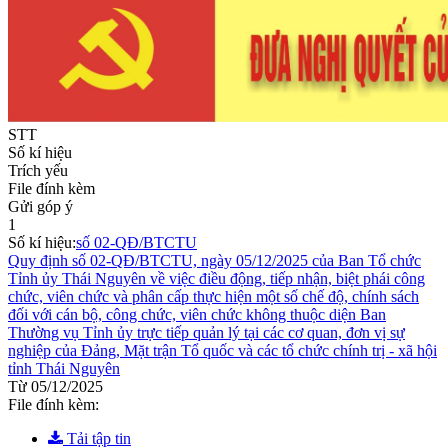
STT
Số kí hiệu
Trích yếu
File đính kèm
Gửi góp ý
1
Số kí hiệu:
số 02-QĐ/BTCTU
Quy định số 02-QĐ/BTCTU, ngày 05/12/2025 của Ban Tổ chức
Tỉnh ủy Thái Nguyên về việc điều động, tiếp nhận, biệt phái công
chức, viên chức và phân cấp thực hiện một số chế độ, chính sách
đối với cán bộ, công chức, viên chức không thuộc diện Ban
Thường vụ Tỉnh ủy trực tiếp quản lý tại các cơ quan, đơn vị sự
nghiệp của Đảng, Mặt trận Tổ quốc và các tổ chức chính trị - xã hội
tỉnh Thái Nguyên
Từ 05/12/2025
File đính kèm:
Tải tập tin