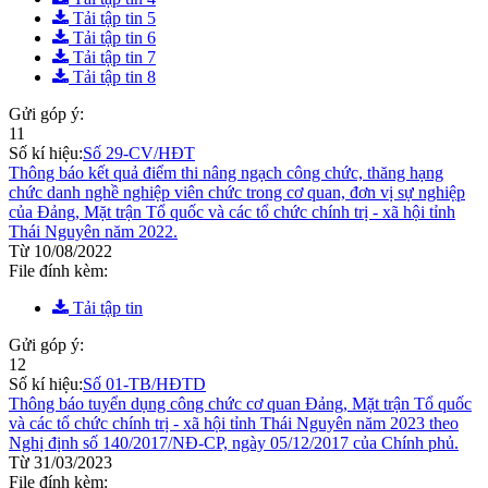
Tải tập tin 5
Tải tập tin 6
Tải tập tin 7
Tải tập tin 8
Gửi góp ý:
11
Số kí hiệu:
Số 29-CV/HĐT
Thông báo kết quả điểm thi nâng ngạch công chức, thăng hạng
chức danh nghề nghiệp viên chức trong cơ quan, đơn vị sự nghiệp
của Đảng, Mặt trận Tổ quốc và các tổ chức chính trị - xã hội tỉnh
Thái Nguyên năm 2022.
Từ 10/08/2022
File đính kèm:
Tải tập tin
Gửi góp ý:
12
Số kí hiệu:
Số 01-TB/HĐTD
Thông báo tuyển dụng công chức cơ quan Đảng, Mặt trận Tổ quốc
và các tổ chức chính trị - xã hội tỉnh Thái Nguyên năm 2023 theo
Nghị định số 140/2017/NĐ-CP, ngày 05/12/2017 của Chính phủ.
Từ 31/03/2023
File đính kèm: