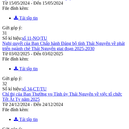
Từ 15/05/2024 - Đến 15/05/2024
File đính kèm:
Tải tập tin
Gửi góp ý:
31
Số kí hiệu:
số 11-NQ/TU
Nghị quyết của Ban Chấp hành Đảng bộ tỉnh Thái Nguyên về phát
triển ngành chè Thái Nguyên giai đoạn 2025-2030
Từ 03/02/2025 - Đến 03/02/2025
File đính kèm:
Tải tập tin
Gửi góp ý:
32
Số kí hiệu:
số 34-CT/TU
Chỉ thị của Ban Thường vụ Tỉnh ủy Thái Nguyên về việc tổ chức
Tết Ất Tỵ năm 2025
Từ 24/12/2024 - Đến 24/12/2024
File đính kèm:
Tải tập tin