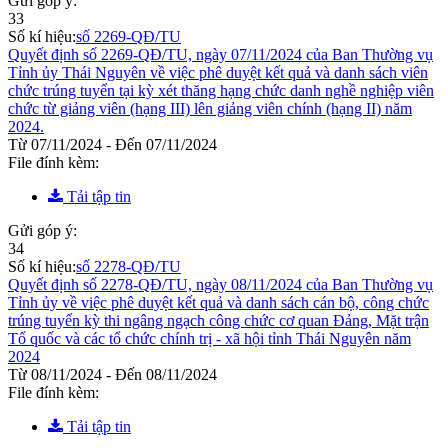
Gửi góp ý:
33
Số kí hiệu:
số 2269-QĐ/TU
Quyết định số 2269-QĐ/TU, ngày 07/11/2024 của Ban Thường vụ
Tỉnh ủy Thái Nguyên về việc phê duyệt kết quả và danh sách viên
chức trúng tuyển tại kỳ xét thăng hạng chức danh nghề nghiệp viên
chức từ giảng viên (hạng III) lên giảng viên chính (hạng II) năm
2024.
Từ 07/11/2024 - Đến 07/11/2024
File đính kèm:
Tải tập tin
Gửi góp ý:
34
Số kí hiệu:
số 2278-QĐ/TU
Quyết định số 2278-QĐ/TU, ngày 08/11/2024 của Ban Thường vụ
Tỉnh ủy về việc phê duyệt kết quả và danh sách cán bộ, công chức
trúng tuyển kỳ thi ngâng ngạch công chức cơ quan Đảng, Mặt trận
Tổ quốc và các tổ chức chính trị - xã hội tỉnh Thái Nguyên năm
2024
Từ 08/11/2024 - Đến 08/11/2024
File đính kèm:
Tải tập tin