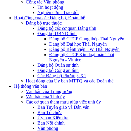
Công tác Văn phòng
Tin hoạt động
Nghiên cứu - Trao đổi
Hoạt động của các Đảng bộ, Đoàn thể
Đảng bộ trực thuộc
Đảng bộ các cơ quan Đảng tỉnh
Đảng bộ UBND tỉnh
Đảng bộ CTCP Gang thép Thái Nguyên
Đảng bộ Đại học Thái Nguyên
Đảng bộ Bệnh viện TW Thái Nguyên
Đảng bộ CTCP Kim loại màu Thái
Nguyên - Vimico
Đảng bộ Quân sự tỉnh
Đảng bộ Công an tỉnh
Các Đảng bộ Phường, Xã
Hoạt động của Uỷ ban MTTQ và các Đoàn thể
Hệ thống văn bản
Văn bản của Trung ương
Văn bản của Tỉnh ủy
Các cơ quan tham mưu giúp việc tỉnh ủy
Ban Tuyên giáo và Dân vận
Ban Tổ chức
Ủy ban Kiểm tra
Ban Nội chính
Văn phòng