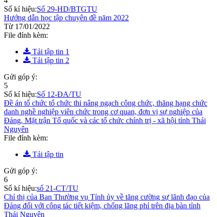
4
Số kí hiệu:
Số 29-HD/BTGTU
Hướng dẫn học tập chuyên đề năm 2022
Từ 17/01/2022
File đính kèm:
Tải tập tin 1
Tải tập tin 2
Gửi góp ý:
5
Số kí hiệu:
Số 12-ĐA/TU
Đề án tổ chức tổ chức thi nâng ngạch công chức, thăng hạng chức
danh nghề nghiệp viên chức trong cơ quan, đơn vị sự nghiệp của
Đảng, Mặt trận Tổ quốc và các tổ chức chính trị - xã hội tỉnh Thái
Nguyên
File đính kèm:
Tải tập tin
Gửi góp ý:
6
Số kí hiệu:
số 21-CT/TU
Chỉ thị của Ban Thường vụ Tỉnh ủy về tăng cường sự lãnh đạo của
Đảng đối với công tác tiết kiệm, chống lãng phí trên địa bàn tỉnh
Thái Nguyên