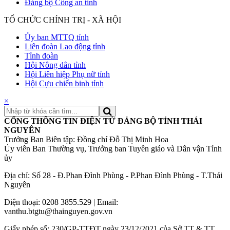
Đảng bộ Công an tỉnh
TỔ CHỨC CHÍNH TRỊ - XÃ HỘI
Ủy ban MTTQ tỉnh
Liên đoàn Lao động tỉnh
Tỉnh đoàn
Hội Nông dân tỉnh
Hội Liên hiệp Phụ nữ tỉnh
Hội Cựu chiến binh tỉnh
×
CỔNG THÔNG TIN ĐIỆN TỬ ĐẢNG BỘ TỈNH THÁI
NGUYÊN
Trưởng Ban Biên tập: Đồng chí Đỗ Thị Minh Hoa
Ủy viên Ban Thường vụ, Trưởng ban Tuyên giáo và Dân vận Tỉnh
ủy
Địa chỉ: Số 28 - Đ.Phan Đình Phùng - P.Phan Đình Phùng - T.Thái
Nguyên
Điện thoại: 0208 3855.529 | Email:
vanthu.btgtu@thainguyen.gov.vn
Giấy phép số: 230/GP-TTĐT ngày 23/12/2021 của Sở TT & TT