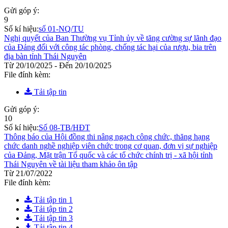
Gửi góp ý:
9
Số kí hiệu:
số 01-NQ/TU
Nghị quyết của Ban Thường vụ Tỉnh ủy về tăng cường sự lãnh đạo
của Đảng đối với công tác phòng, chống tác hại của rượu, bia trên
địa bàn tỉnh Thái Nguyên
Từ 20/10/2025 - Đến 20/10/2025
File đính kèm:
Tải tập tin
Gửi góp ý:
10
Số kí hiệu:
Số 08-TB/HĐT
Thông báo của Hội đồng thi nâng ngạch công chức, thăng hạng
chức danh nghề nghiệp viên chức trong cơ quan, đơn vị sự nghiệp
của Đảng, Mặt trận Tổ quốc và các tổ chức chính trị - xã hội tỉnh
Thái Nguyên về tài liệu tham khảo ôn tập
Từ 21/07/2022
File đính kèm:
Tải tập tin 1
Tải tập tin 2
Tải tập tin 3
Tải tập tin 4