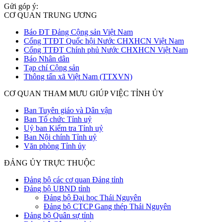
Gửi góp ý:
CƠ QUAN TRUNG ƯƠNG
Báo ĐT Đảng Cộng sản Việt Nam
Cổng TTĐT Quốc hội Nước CHXHCN Việt Nam
Cổng TTĐT Chính phủ Nước CHXHCN Việt Nam
Báo Nhân dân
Tạp chí Cộng sản
Thông tấn xã Việt Nam (TTXVN)
CƠ QUAN THAM MƯU GIÚP VIỆC TỈNH ỦY
Ban Tuyên giáo và Dân vận
Ban Tổ chức Tỉnh uỷ
Uỷ ban Kiểm tra Tỉnh uỷ
Ban Nội chính Tỉnh uỷ
Văn phòng Tỉnh ủy
ĐẢNG ỦY TRỰC THUỘC
Đảng bộ các cơ quan Đảng tỉnh
Đảng bộ UBND tỉnh
Đảng bộ Đại học Thái Nguyên
Đảng bộ CTCP Gang thép Thái Nguyên
Đảng bộ Quân sự tỉnh