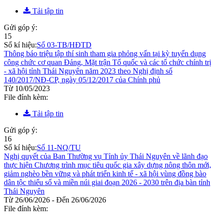
Tải tập tin
Gửi góp ý:
15
Số kí hiệu:
Số 03-TB/HĐTD
Thông báo triệu tập thí sinh tham gia phỏng vấn tại kỳ tuyển dụng
công chức cơ quan Đảng, Mặt trận Tổ quốc và các tổ chức chính trị
- xã hội tỉnh Thái Nguyên năm 2023 theo Nghị định số
140/2017/NĐ-CP, ngày 05/12/2017 của Chính phủ
Từ 10/05/2023
File đính kèm:
Tải tập tin
Gửi góp ý:
16
Số kí hiệu:
Số 11-NQ/TU
Nghị quyết của Ban Thường vụ Tỉnh ủy Thái Nguyên về lãnh đạo
thực hiện Chương trình mục tiêu quốc gia xây dựng nông thôn mới,
giảm nghèo bền vững và phát triển kinh tế - xã hội vùng đồng bào
dân tộc thiểu số và miền núi giai đoạn 2026 - 2030 trên địa bàn tỉnh
Thái Nguyên
Từ 26/06/2026 - Đến 26/06/2026
File đính kèm: