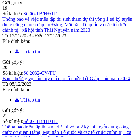
Gửi góp ý:
19
Số kí hiệu:
Số 06-TB/HĐTD
Thông báo về việc triệu tập thí sinh tham dự thi vòng 1 tại kỳ tuyển
dụng công chức cơ quan Đảng, Mặt trận Tổ quốc và các tổ chức
chính trị - xã hội tỉnh Thái Nguyên năm 2023.
Từ 17/11/2023 - Đến 17/11/2023
File đính kèm:
Tải tập tin
Gửi góp ý:
20
Số kí hiệu:
Số 2032-CV/TU
Ban Thường vụ Tỉnh ủy chỉ đạo tổ chức Tết Giáp Thìn năm 2024
Từ 05/12/2023
File đính kèm:
Tải tập tin
Gửi góp ý:
21
Số kí hiệu:
Số 07-TB/HĐTD
Thông báo triệu tập thí sinh dự thi vòng 2 kỳ thi tuyển dụng công
chức cơ quan Đảng, Mặt trận Tổ quốc và các tổ chức chính trị - xã