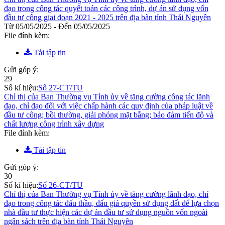
đạo trong công tác quyết toán các công trình, dự án sử dụng vốn
đầu tư công giai đoạn 2021 - 2025 trên địa bàn tỉnh Thái Nguyên
Từ 05/05/2025 - Đến 05/05/2025
File đính kèm:
Tải tập tin
Gửi góp ý:
29
Số kí hiệu:
Số 27-CT/TU
Chỉ thị của Ban Thường vụ Tỉnh ủy về tăng cường công tác lãnh
đạo, chỉ đạo đối với việc chấp hành các quy định của pháp luật về
đầu tư công; bồi thường, giải phóng mặt bằng; bảo đảm tiến độ và
chất lượng công trình xây dựng
File đính kèm:
Tải tập tin
Gửi góp ý:
30
Số kí hiệu:
Số 26-CT/TU
Chỉ thị của Ban Thường vụ Tỉnh ủy về tăng cường lãnh đạo, chỉ
đạo trong công tác đấu thầu, đấu giá quyền sử dụng đất để lựa chọn
nhà đầu tư thực hiện các dự án đầu tư sử dụng nguồn vốn ngoài
ngân sách trên địa bàn tỉnh Thái Nguyên