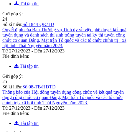
Tải tập tin
Gửi góp ý:
24
Số kí hiệu:
Số 1844-QĐ/TU
Quyết định của Ban Thường vụ Tỉnh ủy về việc phê duyệt kết quả
tuyển dụng và danh sách thí sinh trúng tuyển tại kỳ thi tuyển công
chức cơ quan Đảng, Mặt trận Tổ quốc và các tổ chức chính trị - xã
hội tỉnh Thái Nguyên năm 2023.
Từ 27/12/2023 - Đến 27/12/2023
File đính kèm:
Tải tập tin
Gửi góp ý:
25
Số kí hiệu:
Số 08-TB/HĐTD
Thông báo của Hội đồng tuyển dụng công chức về kết quả tuyển
dụng công chức cơ quan Đảng, Mặt trận Tổ quốc và các tổ chức
chính trị - xã hội tỉnh Thái Nguyên năm 2023.
Từ 27/12/2023 - Đến 27/12/2023
File đính kèm:
Tải tập tin