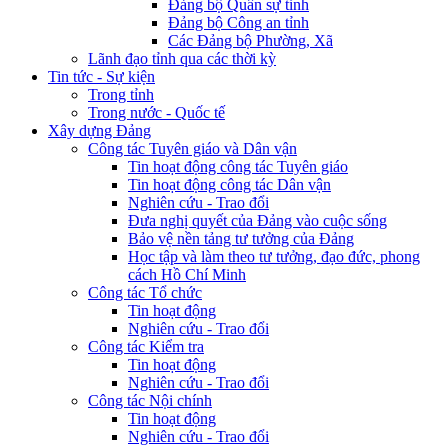
Đảng bộ Quân sự tỉnh
Đảng bộ Công an tỉnh
Các Đảng bộ Phường, Xã
Lãnh đạo tỉnh qua các thời kỳ
Tin tức - Sự kiện
Trong tỉnh
Trong nước - Quốc tế
Xây dựng Đảng
Công tác Tuyên giáo và Dân vận
Tin hoạt động công tác Tuyên giáo
Tin hoạt động công tác Dân vận
Nghiên cứu - Trao đổi
Đưa nghị quyết của Đảng vào cuộc sống
Bảo vệ nền tảng tư tưởng của Đảng
Học tập và làm theo tư tưởng, đạo đức, phong
cách Hồ Chí Minh
Công tác Tổ chức
Tin hoạt động
Nghiên cứu - Trao đổi
Công tác Kiểm tra
Tin hoạt động
Nghiên cứu - Trao đổi
Công tác Nội chính
Tin hoạt động
Nghiên cứu - Trao đổi