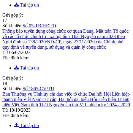
Tải tập tin
Gửi góp ý:
17
Số kí hiệu:
Số 05-TB/HĐTD
Thông báo tuyển dụng công chức cơ quan Đảng, Mặt trận Tổ quốc
và các tổ chức chính trị - xã hội tỉnh Thái Nguyên năm 2023 theo
Nghị định số 138/2020/NĐ-CP, ngày 27/11/2020 của Chính phủ
quy định về tuyển dụng, sử dụng và quản lý công chức
Từ 06/07/2023
File đính kèm:
Tải tập tin
Gửi góp ý:
18
Số kí hiệu:
Số 1865-CV/TU
Ban Thường vụ Tỉnh ủy chỉ đạo việc tổ chức Đại hội Hội Liên hiệp
thanh niên Việt Nam các cấp, Đại hội đại biểu Hội Liên hiệp Thanh
niên Việt Nam tỉnh Thái Nguyên lần thứ VII, nhiệm kỳ 2024 - 2029
Từ 18/10/2023
File đính kèm:
Tải tập tin