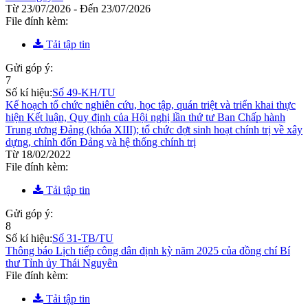
Từ 23/07/2026 - Đến 23/07/2026
File đính kèm:
Tải tập tin
Gửi góp ý:
7
Số kí hiệu:
Số 49-KH/TU
Kế hoạch tổ chức nghiên cứu, học tập, quán triệt và triển khai thực
hiện Kết luận, Quy định của Hội nghị lần thứ tư Ban Chấp hành
Trung ương Đảng (khóa XIII); tổ chức đợt sinh hoạt chính trị về xây
dựng, chỉnh đốn Đảng và hệ thống chính trị
Từ 18/02/2022
File đính kèm:
Tải tập tin
Gửi góp ý:
8
Số kí hiệu:
Số 31-TB/TU
Thông báo Lịch tiếp công dân định kỳ năm 2025 của đồng chí Bí
thư Tỉnh ủy Thái Nguyên
File đính kèm:
Tải tập tin