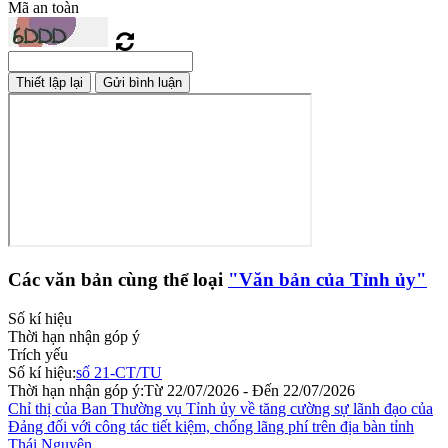
Mã an toàn
Các văn bản cùng thể loại
"Văn bản của Tỉnh ủy"
Số kí hiệu
Thời hạn nhận góp ý
Trích yếu
Số kí hiệu:
số 21-CT/TU
Thời hạn nhận góp ý:
Từ 22/07/2026 - Đến 22/07/2026
Chỉ thị của Ban Thường vụ Tỉnh ủy về tăng cường sự lãnh đạo của
Đảng đối với công tác tiết kiệm, chống lãng phí trên địa bàn tỉnh
Thái Nguyên