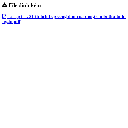
File đính kèm
Tải tập tin :
31-tb-lich-tiep-cong-dan-cua-dong-chi-bi-thu-tinh-
uy-tu.pdf