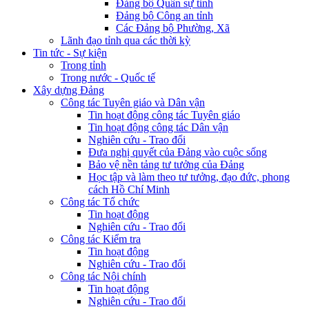
Đảng bộ Quân sự tỉnh
Đảng bộ Công an tỉnh
Các Đảng bộ Phường, Xã
Lãnh đạo tỉnh qua các thời kỳ
Tin tức - Sự kiện
Trong tỉnh
Trong nước - Quốc tế
Xây dựng Đảng
Công tác Tuyên giáo và Dân vận
Tin hoạt động công tác Tuyên giáo
Tin hoạt động công tác Dân vận
Nghiên cứu - Trao đổi
Đưa nghị quyết của Đảng vào cuộc sống
Bảo vệ nền tảng tư tưởng của Đảng
Học tập và làm theo tư tưởng, đạo đức, phong
cách Hồ Chí Minh
Công tác Tổ chức
Tin hoạt động
Nghiên cứu - Trao đổi
Công tác Kiểm tra
Tin hoạt động
Nghiên cứu - Trao đổi
Công tác Nội chính
Tin hoạt động
Nghiên cứu - Trao đổi