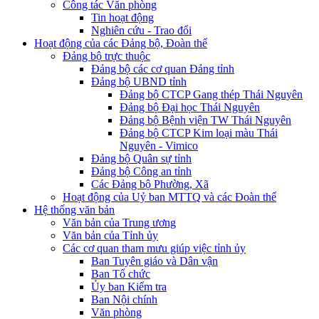
Công tác Văn phòng
Tin hoạt động
Nghiên cứu - Trao đổi
Hoạt động của các Đảng bộ, Đoàn thể
Đảng bộ trực thuộc
Đảng bộ các cơ quan Đảng tỉnh
Đảng bộ UBND tỉnh
Đảng bộ CTCP Gang thép Thái Nguyên
Đảng bộ Đại học Thái Nguyên
Đảng bộ Bệnh viện TW Thái Nguyên
Đảng bộ CTCP Kim loại màu Thái
Nguyên - Vimico
Đảng bộ Quân sự tỉnh
Đảng bộ Công an tỉnh
Các Đảng bộ Phường, Xã
Hoạt động của Uỷ ban MTTQ và các Đoàn thể
Hệ thống văn bản
Văn bản của Trung ương
Văn bản của Tỉnh ủy
Các cơ quan tham mưu giúp việc tỉnh ủy
Ban Tuyên giáo và Dân vận
Ban Tổ chức
Ủy ban Kiểm tra
Ban Nội chính
Văn phòng