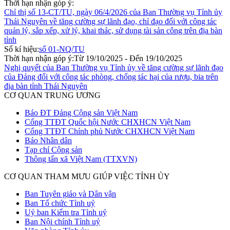
Thời hạn nhận góp ý:
Chỉ thị số 13-CT/TU, ngày 06/4/2026 của Ban Thường vụ Tỉnh ủy
Thái Nguyên về tăng cường sự lãnh đạo, chỉ đạo đối với công tác
quản lý, sắp xếp, xử lý, khai thác, sử dụng tài sản công trên địa bàn
tỉnh
Số kí hiệu:
số 01-NQ/TU
Thời hạn nhận góp ý:
Từ 19/10/2025 - Đến 19/10/2025
Nghị quyết của Ban Thường vụ Tỉnh ủy về tăng cường sự lãnh đạo
của Đảng đối với công tác phòng, chống tác hại của rượu, bia trên
địa bàn tỉnh Thái Nguyên
CƠ QUAN TRUNG ƯƠNG
Báo ĐT Đảng Cộng sản Việt Nam
Cổng TTĐT Quốc hội Nước CHXHCN Việt Nam
Cổng TTĐT Chính phủ Nước CHXHCN Việt Nam
Báo Nhân dân
Tạp chí Cộng sản
Thông tấn xã Việt Nam (TTXVN)
CƠ QUAN THAM MƯU GIÚP VIỆC TỈNH ỦY
Ban Tuyên giáo và Dân vận
Ban Tổ chức Tỉnh uỷ
Uỷ ban Kiểm tra Tỉnh uỷ
Ban Nội chính Tỉnh uỷ