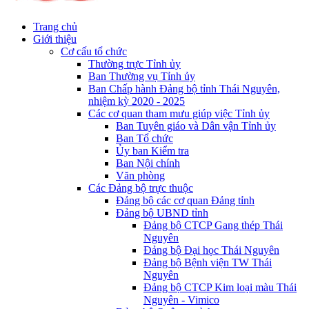
Trang chủ
Giới thiệu
Cơ cấu tổ chức
Thường trực Tỉnh ủy
Ban Thường vụ Tỉnh ủy
Ban Chấp hành Đảng bộ tỉnh Thái Nguyên,
nhiệm kỳ 2020 - 2025
Các cơ quan tham mưu giúp việc Tỉnh ủy
Ban Tuyên giáo và Dân vận Tỉnh ủy
Ban Tổ chức
Ủy ban Kiểm tra
Ban Nội chính
Văn phòng
Các Đảng bộ trực thuộc
Đảng bộ các cơ quan Đảng tỉnh
Đảng bộ UBND tỉnh
Đảng bộ CTCP Gang thép Thái
Nguyên
Đảng bộ Đại học Thái Nguyên
Đảng bộ Bệnh viện TW Thái
Nguyên
Đảng bộ CTCP Kim loại màu Thái
Nguyên - Vimico