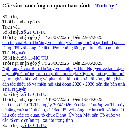
Các văn bản cùng cơ quan ban hành
"Tỉnh ủy"
Số kí hiệu
Thời hạn nhận góp ý
Trích yếu
Số kí hiệu:
số 21-CT/TU
Thời hạn nhận góp ý:
Từ 22/07/2026 - Đến 22/07/2026
Chỉ thị của Ban Thường vụ Tỉnh ủy về tăng cường sự lãnh đạo của
Đảng đối với công tác tiết kiệm, chống lãng phí trên địa bàn tỉnh
Thái Nguyên
Số kí hiệu:
Số 11-NQ/TU
Thời hạn nhận góp ý:
Từ 25/06/2026 - Đến 25/06/2026
Nghị quyết của Ban Thường vụ Tỉnh ủy Thái Nguyên về lãnh đạo
thực hiện Chương trình mục tiêu quốc gia xây dựng nông thôn mới,
giảm nghèo bền vững và phát triển kinh tế - xã hội vùng đồng bào
dân tộc thiểu số và miền núi giai đoạn 2026 - 2030 trên địa bàn tỉnh
Thái Nguyên
Số kí hiệu:
số 17-CT/TU
Thời hạn nhận góp ý:
Từ 19/04/2026 - Đến 19/04/2026
Chỉ thị số 17-CT/TU, ngày 20/4/2026 của Ban Thường vụ Tỉnh ủy
về tăng cường lãnh đạo, chỉ đạo đối với công tác lưu trữ, số hóa tài
liệu của các cơ quan, tổ chức Đảng, Ủy ban Mặt trận Tổ quốc và
các tổ chức chính trị - xã hội trong tỉnh
Số kí hiệu:
số 13-CT/TU