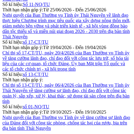
Số kí hiệu:
Số 11-NQ/TU
Thời hạn nhận góp ý:
Từ 25/06/2026 - Đến 25/06/2026
Nghị quyết của Ban Thường vụ Tỉnh ủy Thái Nguyên về lãnh đạo
thực hiện Chương trình mục tiêu quốc gia xây dựng nông thôn mới,
giảm nghèo bền vững và phát triển kinh tế - xã hội vùng đồng bào
dân tộc thiểu số và miền núi giai đoạn 2026 - 2030 trên địa bàn tỉnh
Thái Nguyên
Số kí hiệu:
số 17-CT/TU
Thời hạn nhận góp ý:
Từ 19/04/2026 - Đến 19/04/2026
Chỉ thị số 17-CT/TU, ngày 20/4/2026 của Ban Thường vụ Tỉnh ủy
về tăng cường lãnh đạo, chỉ đạo đối với công tác lưu trữ, số hóa tài
liệu của các cơ quan, tổ chức Đảng, Ủy ban Mặt trận Tổ quốc và
các tổ chức chính trị - xã hội trong tỉnh
Số kí hiệu:
số 13-CT/TU
Thời hạn nhận góp ý:
Chỉ thị số 13-CT/TU, ngày 06/4/2026 của Ban Thường vụ Tỉnh ủy
Thái Nguyên về tăng cường sự lãnh đạo, chỉ đạo đối với công tác
quản lý, sắp xếp, xử lý, khai thác, sử dụng tài sản công trên địa bàn
tỉnh
Số kí hiệu:
số 01-NQ/TU
Thời hạn nhận góp ý:
Từ 19/10/2025 - Đến 19/10/2025
Nghị quyết của Ban Thường vụ Tỉnh ủy về tăng cường sự lãnh đạo
của Đảng đối với công tác phòng, chống tác hại của rượu, bia trên
địa bàn tỉnh Thái Nguyên