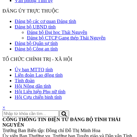
Văn phòng Tỉnh ủy
ĐẢNG ỦY TRỰC THUỘC
Đảng bộ các cơ quan Đảng tỉnh
Đảng bộ UBND tỉnh
Đảng bộ Đại học Thái Nguyên
Đảng bộ CTCP Gang thép Thái Nguyên
Đảng bộ Quân sự tỉnh
Đảng bộ Công an tỉnh
TỔ CHỨC CHÍNH TRỊ - XÃ HỘI
Ủy ban MTTQ tỉnh
Liên đoàn Lao động tỉnh
Tỉnh đoàn
Hội Nông dân tỉnh
Hội Liên hiệp Phụ nữ tỉnh
Hội Cựu chiến binh tỉnh
×
CỔNG THÔNG TIN ĐIỆN TỬ ĐẢNG BỘ TỈNH THÁI
NGUYÊN
Trưởng Ban Biên tập: Đồng chí Đỗ Thị Minh Hoa
Ủy viên Ban Thường vụ, Trưởng ban Tuyên giáo và Dân vận Tỉnh