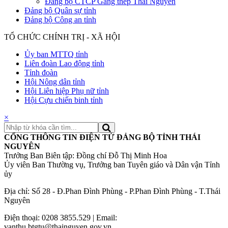
Đảng bộ CTCP Gang thép Thái Nguyên
Đảng bộ Quân sự tỉnh
Đảng bộ Công an tỉnh
TỔ CHỨC CHÍNH TRỊ - XÃ HỘI
Ủy ban MTTQ tỉnh
Liên đoàn Lao động tỉnh
Tỉnh đoàn
Hội Nông dân tỉnh
Hội Liên hiệp Phụ nữ tỉnh
Hội Cựu chiến binh tỉnh
×
CỔNG THÔNG TIN ĐIỆN TỬ ĐẢNG BỘ TỈNH THÁI
NGUYÊN
Trưởng Ban Biên tập: Đồng chí Đỗ Thị Minh Hoa
Ủy viên Ban Thường vụ, Trưởng ban Tuyên giáo và Dân vận Tỉnh
ủy
Địa chỉ: Số 28 - Đ.Phan Đình Phùng - P.Phan Đình Phùng - T.Thái
Nguyên
Điện thoại: 0208 3855.529 | Email:
vanthu.btgtu@thainguyen.gov.vn