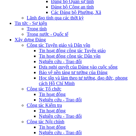
Đảng bộ Quân sự tỉnh
Đảng bộ Công an tỉnh
Các Đảng bộ Phường, Xã
Lãnh đạo tỉnh qua các thời kỳ
Tin tức - Sự kiện
Trong tỉnh
Trong nước - Quốc tế
Xây dựng Đảng
Công tác Tuyên giáo và Dân vận
Tin hoạt động công tác Tuyên giáo
Tin hoạt động công tác Dân vận
Nghiên cứu - Trao đổi
Đưa nghị quyết của Đảng vào cuộc sống
Bảo vệ nền tảng tư tưởng của Đảng
Học tập và làm theo tư tưởng, đạo đức, phong
cách Hồ Chí Minh
Công tác Tổ chức
Tin hoạt động
Nghiên cứu - Trao đổi
Công tác Kiểm tra
Tin hoạt động
Nghiên cứu - Trao đổi
Công tác Nội chính
Tin hoạt động
Nghiên cứu - Trao đổi