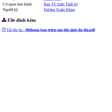
Cơ quan ban hành
Ban Tổ chức Tỉnh ủy
Người ký
Dương Xuân Hùng
File đính kèm
Tải tập tin :
06thong-bao-trieu-tap-thi-sinh-du-thi.pdf