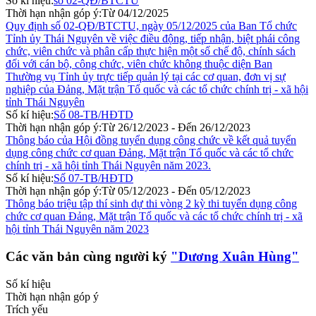
Số kí hiệu:
số 02-QĐ/BTCTU
Thời hạn nhận góp ý:
Từ 04/12/2025
Quy định số 02-QĐ/BTCTU, ngày 05/12/2025 của Ban Tổ chức
Tỉnh ủy Thái Nguyên về việc điều động, tiếp nhận, biệt phái công
chức, viên chức và phân cấp thực hiện một số chế độ, chính sách
đối với cán bộ, công chức, viên chức không thuộc diện Ban
Thường vụ Tỉnh ủy trực tiếp quản lý tại các cơ quan, đơn vị sự
nghiệp của Đảng, Mặt trận Tổ quốc và các tổ chức chính trị - xã hội
tỉnh Thái Nguyên
Số kí hiệu:
Số 08-TB/HĐTD
Thời hạn nhận góp ý:
Từ 26/12/2023 - Đến 26/12/2023
Thông báo của Hội đồng tuyển dụng công chức về kết quả tuyển
dụng công chức cơ quan Đảng, Mặt trận Tổ quốc và các tổ chức
chính trị - xã hội tỉnh Thái Nguyên năm 2023.
Số kí hiệu:
Số 07-TB/HĐTD
Thời hạn nhận góp ý:
Từ 05/12/2023 - Đến 05/12/2023
Thông báo triệu tập thí sinh dự thi vòng 2 kỳ thi tuyển dụng công
chức cơ quan Đảng, Mặt trận Tổ quốc và các tổ chức chính trị - xã
hội tỉnh Thái Nguyên năm 2023
Các văn bản cùng người ký
"Dương Xuân Hùng"
Số kí hiệu
Thời hạn nhận góp ý
Trích yếu