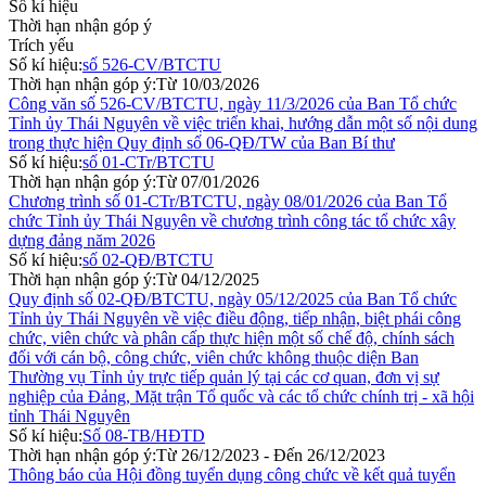
Số kí hiệu
Thời hạn nhận góp ý
Trích yếu
Số kí hiệu:
số 526-CV/BTCTU
Thời hạn nhận góp ý:
Từ 10/03/2026
Công văn số 526-CV/BTCTU, ngày 11/3/2026 của Ban Tổ chức
Tỉnh ủy Thái Nguyên về việc triển khai, hướng dẫn một số nội dung
trong thực hiện Quy định số 06-QĐ/TW của Ban Bí thư
Số kí hiệu:
số 01-CTr/BTCTU
Thời hạn nhận góp ý:
Từ 07/01/2026
Chương trình số 01-CTr/BTCTU, ngày 08/01/2026 của Ban Tổ
chức Tỉnh ủy Thái Nguyên về chương trình công tác tổ chức xây
dựng đảng năm 2026
Số kí hiệu:
số 02-QĐ/BTCTU
Thời hạn nhận góp ý:
Từ 04/12/2025
Quy định số 02-QĐ/BTCTU, ngày 05/12/2025 của Ban Tổ chức
Tỉnh ủy Thái Nguyên về việc điều động, tiếp nhận, biệt phái công
chức, viên chức và phân cấp thực hiện một số chế độ, chính sách
đối với cán bộ, công chức, viên chức không thuộc diện Ban
Thường vụ Tỉnh ủy trực tiếp quản lý tại các cơ quan, đơn vị sự
nghiệp của Đảng, Mặt trận Tổ quốc và các tổ chức chính trị - xã hội
tỉnh Thái Nguyên
Số kí hiệu:
Số 08-TB/HĐTD
Thời hạn nhận góp ý:
Từ 26/12/2023 - Đến 26/12/2023
Thông báo của Hội đồng tuyển dụng công chức về kết quả tuyển