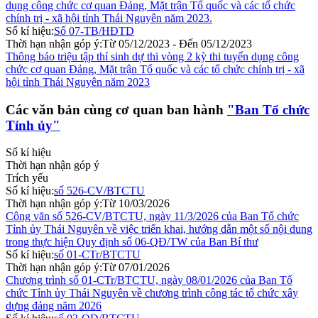
dụng công chức cơ quan Đảng, Mặt trận Tổ quốc và các tổ chức
chính trị - xã hội tỉnh Thái Nguyên năm 2023.
Số kí hiệu:
Số 07-TB/HĐTD
Thời hạn nhận góp ý:
Từ 05/12/2023 - Đến 05/12/2023
Thông báo triệu tập thí sinh dự thi vòng 2 kỳ thi tuyển dụng công
chức cơ quan Đảng, Mặt trận Tổ quốc và các tổ chức chính trị - xã
hội tỉnh Thái Nguyên năm 2023
Các văn bản cùng cơ quan ban hành
"Ban Tổ chức
Tỉnh ủy"
Số kí hiệu
Thời hạn nhận góp ý
Trích yếu
Số kí hiệu:
số 526-CV/BTCTU
Thời hạn nhận góp ý:
Từ 10/03/2026
Công văn số 526-CV/BTCTU, ngày 11/3/2026 của Ban Tổ chức
Tỉnh ủy Thái Nguyên về việc triển khai, hướng dẫn một số nội dung
trong thực hiện Quy định số 06-QĐ/TW của Ban Bí thư
Số kí hiệu:
số 01-CTr/BTCTU
Thời hạn nhận góp ý:
Từ 07/01/2026
Chương trình số 01-CTr/BTCTU, ngày 08/01/2026 của Ban Tổ
chức Tỉnh ủy Thái Nguyên về chương trình công tác tổ chức xây
dựng đảng năm 2026