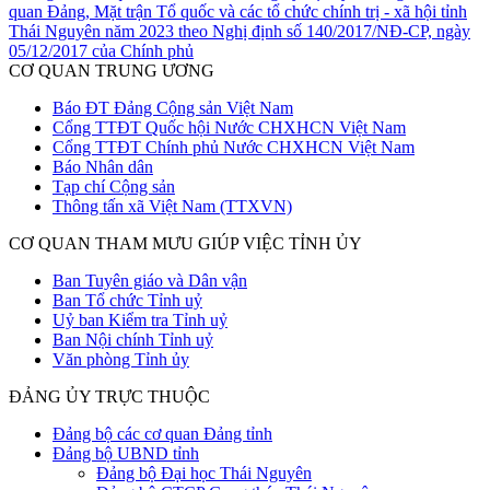
quan Đảng, Mặt trận Tổ quốc và các tổ chức chính trị - xã hội tỉnh
Thái Nguyên năm 2023 theo Nghị định số 140/2017/NĐ-CP, ngày
05/12/2017 của Chính phủ
CƠ QUAN TRUNG ƯƠNG
Báo ĐT Đảng Cộng sản Việt Nam
Cổng TTĐT Quốc hội Nước CHXHCN Việt Nam
Cổng TTĐT Chính phủ Nước CHXHCN Việt Nam
Báo Nhân dân
Tạp chí Cộng sản
Thông tấn xã Việt Nam (TTXVN)
CƠ QUAN THAM MƯU GIÚP VIỆC TỈNH ỦY
Ban Tuyên giáo và Dân vận
Ban Tổ chức Tỉnh uỷ
Uỷ ban Kiểm tra Tỉnh uỷ
Ban Nội chính Tỉnh uỷ
Văn phòng Tỉnh ủy
ĐẢNG ỦY TRỰC THUỘC
Đảng bộ các cơ quan Đảng tỉnh
Đảng bộ UBND tỉnh
Đảng bộ Đại học Thái Nguyên