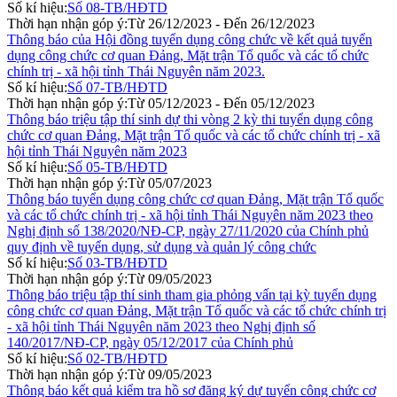
Số kí hiệu:
Số 08-TB/HĐTD
Thời hạn nhận góp ý:
Từ 26/12/2023 - Đến 26/12/2023
Thông báo của Hội đồng tuyển dụng công chức về kết quả tuyển
dụng công chức cơ quan Đảng, Mặt trận Tổ quốc và các tổ chức
chính trị - xã hội tỉnh Thái Nguyên năm 2023.
Số kí hiệu:
Số 07-TB/HĐTD
Thời hạn nhận góp ý:
Từ 05/12/2023 - Đến 05/12/2023
Thông báo triệu tập thí sinh dự thi vòng 2 kỳ thi tuyển dụng công
chức cơ quan Đảng, Mặt trận Tổ quốc và các tổ chức chính trị - xã
hội tỉnh Thái Nguyên năm 2023
Số kí hiệu:
Số 05-TB/HĐTD
Thời hạn nhận góp ý:
Từ 05/07/2023
Thông báo tuyển dụng công chức cơ quan Đảng, Mặt trận Tổ quốc
và các tổ chức chính trị - xã hội tỉnh Thái Nguyên năm 2023 theo
Nghị định số 138/2020/NĐ-CP, ngày 27/11/2020 của Chính phủ
quy định về tuyển dụng, sử dụng và quản lý công chức
Số kí hiệu:
Số 03-TB/HĐTD
Thời hạn nhận góp ý:
Từ 09/05/2023
Thông báo triệu tập thí sinh tham gia phỏng vấn tại kỳ tuyển dụng
công chức cơ quan Đảng, Mặt trận Tổ quốc và các tổ chức chính trị
- xã hội tỉnh Thái Nguyên năm 2023 theo Nghị định số
140/2017/NĐ-CP, ngày 05/12/2017 của Chính phủ
Số kí hiệu:
Số 02-TB/HĐTD
Thời hạn nhận góp ý:
Từ 09/05/2023
Thông báo kết quả kiểm tra hồ sơ đăng ký dự tuyển công chức cơ