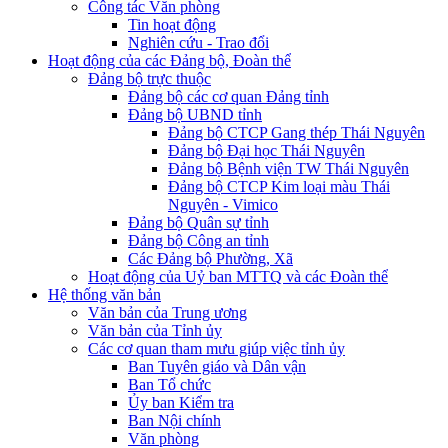
Công tác Văn phòng
Tin hoạt động
Nghiên cứu - Trao đổi
Hoạt động của các Đảng bộ, Đoàn thể
Đảng bộ trực thuộc
Đảng bộ các cơ quan Đảng tỉnh
Đảng bộ UBND tỉnh
Đảng bộ CTCP Gang thép Thái Nguyên
Đảng bộ Đại học Thái Nguyên
Đảng bộ Bệnh viện TW Thái Nguyên
Đảng bộ CTCP Kim loại màu Thái
Nguyên - Vimico
Đảng bộ Quân sự tỉnh
Đảng bộ Công an tỉnh
Các Đảng bộ Phường, Xã
Hoạt động của Uỷ ban MTTQ và các Đoàn thể
Hệ thống văn bản
Văn bản của Trung ương
Văn bản của Tỉnh ủy
Các cơ quan tham mưu giúp việc tỉnh ủy
Ban Tuyên giáo và Dân vận
Ban Tổ chức
Ủy ban Kiểm tra
Ban Nội chính
Văn phòng