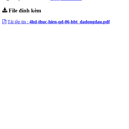
File đính kèm
Tải tập tin :
4hd-thuc-hien-qd-06-bbt_dadongdau.pdf