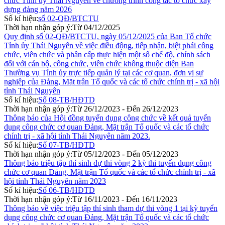
chức Tỉnh ủy Thái Nguyên về chương trình công tác tổ chức xây
dựng đảng năm 2026
Số kí hiệu:
số 02-QĐ/BTCTU
Thời hạn nhận góp ý:
Từ 04/12/2025
Quy định số 02-QĐ/BTCTU, ngày 05/12/2025 của Ban Tổ chức
Tỉnh ủy Thái Nguyên về việc điều động, tiếp nhận, biệt phái công
chức, viên chức và phân cấp thực hiện một số chế độ, chính sách
đối với cán bộ, công chức, viên chức không thuộc diện Ban
Thường vụ Tỉnh ủy trực tiếp quản lý tại các cơ quan, đơn vị sự
nghiệp của Đảng, Mặt trận Tổ quốc và các tổ chức chính trị - xã hội
tỉnh Thái Nguyên
Số kí hiệu:
Số 08-TB/HĐTD
Thời hạn nhận góp ý:
Từ 26/12/2023 - Đến 26/12/2023
Thông báo của Hội đồng tuyển dụng công chức về kết quả tuyển
dụng công chức cơ quan Đảng, Mặt trận Tổ quốc và các tổ chức
chính trị - xã hội tỉnh Thái Nguyên năm 2023.
Số kí hiệu:
Số 07-TB/HĐTD
Thời hạn nhận góp ý:
Từ 05/12/2023 - Đến 05/12/2023
Thông báo triệu tập thí sinh dự thi vòng 2 kỳ thi tuyển dụng công
chức cơ quan Đảng, Mặt trận Tổ quốc và các tổ chức chính trị - xã
hội tỉnh Thái Nguyên năm 2023
Số kí hiệu:
Số 06-TB/HĐTD
Thời hạn nhận góp ý:
Từ 16/11/2023 - Đến 16/11/2023
Thông báo về việc triệu tập thí sinh tham dự thi vòng 1 tại kỳ tuyển
dụng công chức cơ quan Đảng, Mặt trận Tổ quốc và các tổ chức