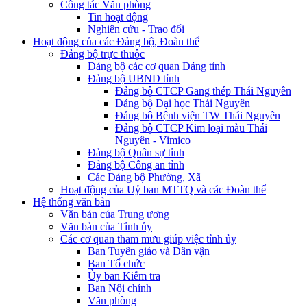
Công tác Văn phòng
Tin hoạt động
Nghiên cứu - Trao đổi
Hoạt động của các Đảng bộ, Đoàn thể
Đảng bộ trực thuộc
Đảng bộ các cơ quan Đảng tỉnh
Đảng bộ UBND tỉnh
Đảng bộ CTCP Gang thép Thái Nguyên
Đảng bộ Đại học Thái Nguyên
Đảng bộ Bệnh viện TW Thái Nguyên
Đảng bộ CTCP Kim loại màu Thái
Nguyên - Vimico
Đảng bộ Quân sự tỉnh
Đảng bộ Công an tỉnh
Các Đảng bộ Phường, Xã
Hoạt động của Uỷ ban MTTQ và các Đoàn thể
Hệ thống văn bản
Văn bản của Trung ương
Văn bản của Tỉnh ủy
Các cơ quan tham mưu giúp việc tỉnh ủy
Ban Tuyên giáo và Dân vận
Ban Tổ chức
Ủy ban Kiểm tra
Ban Nội chính
Văn phòng