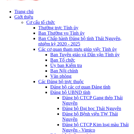
Trang chủ
Giới thiệu
Cơ cấu tổ chức
Thường trực Tỉnh ủy
Ban Thường vụ Tỉnh ủy
Ban Chấp hành Đảng bộ tỉnh Thái Nguyên,
nhiệm kỳ 2020 - 2025
Các cơ quan tham mưu giúp việc Tỉnh ủy
Ban Tuyên giáo và Dân vận Tỉnh ủy
Ban Tổ chức
Ủy ban Kiểm tra
Ban Nội chính
Văn phòng
Các Đảng bộ trực thuộc
Đảng bộ các cơ quan Đảng tỉnh
Đảng bộ UBND tỉnh
Đảng bộ CTCP Gang thép Thái
Nguyên
Đảng bộ Đại học Thái Nguyên
Đảng bộ Bệnh viện TW Thái
Nguyên
Đảng bộ CTCP Kim loại màu Thái
Nguyên - Vimico