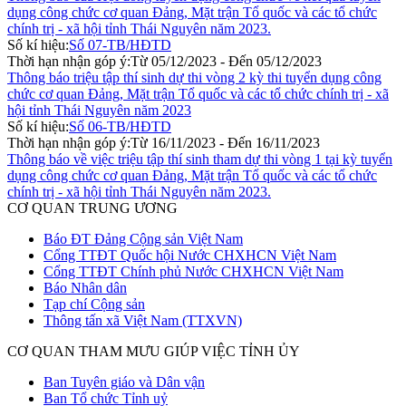
dụng công chức cơ quan Đảng, Mặt trận Tổ quốc và các tổ chức
chính trị - xã hội tỉnh Thái Nguyên năm 2023.
Số kí hiệu:
Số 07-TB/HĐTD
Thời hạn nhận góp ý:
Từ 05/12/2023 - Đến 05/12/2023
Thông báo triệu tập thí sinh dự thi vòng 2 kỳ thi tuyển dụng công
chức cơ quan Đảng, Mặt trận Tổ quốc và các tổ chức chính trị - xã
hội tỉnh Thái Nguyên năm 2023
Số kí hiệu:
Số 06-TB/HĐTD
Thời hạn nhận góp ý:
Từ 16/11/2023 - Đến 16/11/2023
Thông báo về việc triệu tập thí sinh tham dự thi vòng 1 tại kỳ tuyển
dụng công chức cơ quan Đảng, Mặt trận Tổ quốc và các tổ chức
chính trị - xã hội tỉnh Thái Nguyên năm 2023.
CƠ QUAN TRUNG ƯƠNG
Báo ĐT Đảng Cộng sản Việt Nam
Cổng TTĐT Quốc hội Nước CHXHCN Việt Nam
Cổng TTĐT Chính phủ Nước CHXHCN Việt Nam
Báo Nhân dân
Tạp chí Cộng sản
Thông tấn xã Việt Nam (TTXVN)
CƠ QUAN THAM MƯU GIÚP VIỆC TỈNH ỦY
Ban Tuyên giáo và Dân vận
Ban Tổ chức Tỉnh uỷ