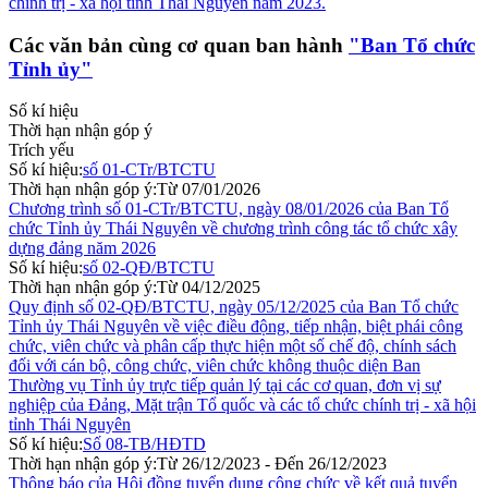
chính trị - xã hội tỉnh Thái Nguyên năm 2023.
Các văn bản cùng cơ quan ban hành
"Ban Tổ chức
Tỉnh ủy"
Số kí hiệu
Thời hạn nhận góp ý
Trích yếu
Số kí hiệu:
số 01-CTr/BTCTU
Thời hạn nhận góp ý:
Từ 07/01/2026
Chương trình số 01-CTr/BTCTU, ngày 08/01/2026 của Ban Tổ
chức Tỉnh ủy Thái Nguyên về chương trình công tác tổ chức xây
dựng đảng năm 2026
Số kí hiệu:
số 02-QĐ/BTCTU
Thời hạn nhận góp ý:
Từ 04/12/2025
Quy định số 02-QĐ/BTCTU, ngày 05/12/2025 của Ban Tổ chức
Tỉnh ủy Thái Nguyên về việc điều động, tiếp nhận, biệt phái công
chức, viên chức và phân cấp thực hiện một số chế độ, chính sách
đối với cán bộ, công chức, viên chức không thuộc diện Ban
Thường vụ Tỉnh ủy trực tiếp quản lý tại các cơ quan, đơn vị sự
nghiệp của Đảng, Mặt trận Tổ quốc và các tổ chức chính trị - xã hội
tỉnh Thái Nguyên
Số kí hiệu:
Số 08-TB/HĐTD
Thời hạn nhận góp ý:
Từ 26/12/2023 - Đến 26/12/2023
Thông báo của Hội đồng tuyển dụng công chức về kết quả tuyển