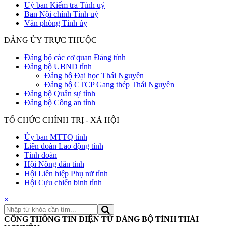
Uỷ ban Kiểm tra Tỉnh uỷ
Ban Nội chính Tỉnh uỷ
Văn phòng Tỉnh ủy
ĐẢNG ỦY TRỰC THUỘC
Đảng bộ các cơ quan Đảng tỉnh
Đảng bộ UBND tỉnh
Đảng bộ Đại học Thái Nguyên
Đảng bộ CTCP Gang thép Thái Nguyên
Đảng bộ Quân sự tỉnh
Đảng bộ Công an tỉnh
TỔ CHỨC CHÍNH TRỊ - XÃ HỘI
Ủy ban MTTQ tỉnh
Liên đoàn Lao động tỉnh
Tỉnh đoàn
Hội Nông dân tỉnh
Hội Liên hiệp Phụ nữ tỉnh
Hội Cựu chiến binh tỉnh
×
CỔNG THÔNG TIN ĐIỆN TỬ ĐẢNG BỘ TỈNH THÁI