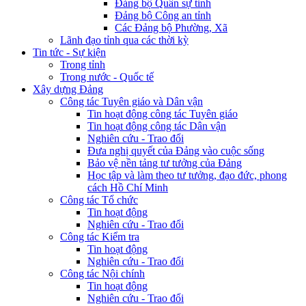
Đảng bộ Quân sự tỉnh
Đảng bộ Công an tỉnh
Các Đảng bộ Phường, Xã
Lãnh đạo tỉnh qua các thời kỳ
Tin tức - Sự kiện
Trong tỉnh
Trong nước - Quốc tế
Xây dựng Đảng
Công tác Tuyên giáo và Dân vận
Tin hoạt động công tác Tuyên giáo
Tin hoạt động công tác Dân vận
Nghiên cứu - Trao đổi
Đưa nghị quyết của Đảng vào cuộc sống
Bảo vệ nền tảng tư tưởng của Đảng
Học tập và làm theo tư tưởng, đạo đức, phong
cách Hồ Chí Minh
Công tác Tổ chức
Tin hoạt động
Nghiên cứu - Trao đổi
Công tác Kiểm tra
Tin hoạt động
Nghiên cứu - Trao đổi
Công tác Nội chính
Tin hoạt động
Nghiên cứu - Trao đổi