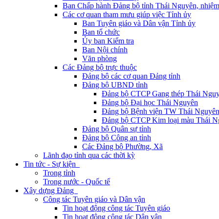
Ban Chấp hành Đảng bộ tỉnh Thái Nguyên, nhiệm
Các cơ quan tham mưu giúp việc Tỉnh ủy
Ban Tuyên giáo và Dân vận Tỉnh ủy
Ban tổ chức
Ủy ban Kiểm tra
Ban Nội chính
Văn phòng
Các Đảng bộ trực thuộc
Đảng bộ các cơ quan Đảng tỉnh
Đảng bộ UBND tỉnh
Đảng bộ CTCP Gang thép Thái Ngu
Đảng bộ Đại học Thái Nguyên
Đảng bộ Bệnh viện TW Thái Nguyê
Đảng bộ CTCP Kim loại màu Thái N
Đảng bộ Quân sự tỉnh
Đảng bộ Công an tỉnh
Các Đảng bộ Phường, Xã
Lãnh đạo tỉnh qua các thời kỳ
Tin tức - Sự kiện
Trong tỉnh
Trong nước - Quốc tế
Xây dựng Đảng
Công tác Tuyên giáo và Dân vận
Tin hoạt động công tác Tuyên giáo
Tin hoạt động công tác Dân vận