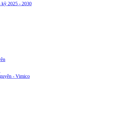
 kỳ 2025 - 2030
yên
n
guyên - Vimico