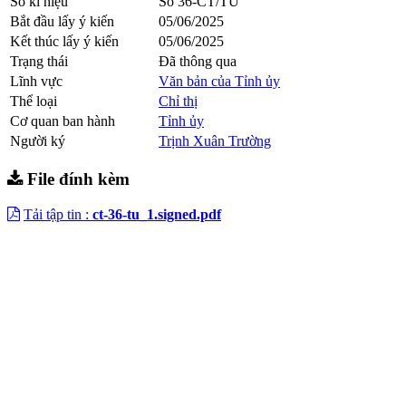
Số kí hiệu
Số 36-CT/TU
Bắt đầu lấy ý kiến
05/06/2025
Kết thúc lấy ý kiến
05/06/2025
Trạng thái
Đã thông qua
Lĩnh vực
Văn bản của Tỉnh ủy
Thể loại
Chỉ thị
Cơ quan ban hành
Tỉnh ủy
Người ký
Trịnh Xuân Trường
File đính kèm
Tải tập tin :
ct-36-tu_1.signed.pdf