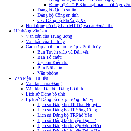
Đảng bộ CTCP Kim loại màu Thái Nguyên 
Đảng bộ Quân sự tỉnh
Đảng bộ Công an tỉnh
Các Đảng bộ Phường, Xã
Hoạt động của Uỷ ban MTTQ và các Đoàn thể
Hệ thống văn bản
Văn bản của Trung ương
Văn bản của Tỉnh ủy
Các cơ quan tham mưu giúp việc tỉnh ủy
Ban Tuyên giáo và Dân vận
Ban Tổ chức
Ủy ban Kiểm tra
Ban Nội chính
Văn phòng
Văn kiện - Tư liệu
Văn kiện của Đảng
Văn kiện Đại hội Đảng bộ tỉnh
Lịch sử Đảng bộ tỉnh
Lịch sử Đảng bộ địa phương, đơn vị
Lịch sử Đảng bộ TP.Thái Nguyên
Lịch sử Đảng bộ TP.Sông Công
Lịch sử Đảng bộ TP.Phổ Yên
Lịch sử Đảng bộ huyện Đại Từ
Lịch sử Đảng bộ huyện Định Hóa
Lịch sử Đảng bộ huyện Đồng Hỷ