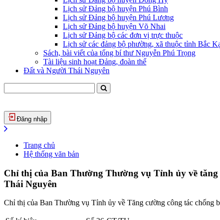
Lịch sử Đảng bộ huyện Phú Bình
Lịch sử Đảng bộ huyện Phú Lương
Lịch sử Đảng bộ huyện Võ Nhai
Lịch sử Đảng bộ các đơn vị trực thuộc
Lịch sử các đảng bộ phường, xã thuộc tỉnh Bắc Kạ
Sách, bài viết của tổng bí thư Nguyễn Phú Trọng
Tài liệu sinh hoạt Đảng, đoàn thể
Đất và Người Thái Nguyên
Đăng nhập
Trang chủ
Hệ thống văn bản
Chỉ thị của Ban Thường Thường vụ Tỉnh ủy về tăng c
Thái Nguyên
Chỉ thị của Ban Thường vụ Tỉnh ủy về Tăng cường công tác chống buô