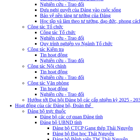
Nghiên cứu - Trao đổi
Đưa nghị quyết của Đảng vào cuộc sống
Bảo vệ nền tảng tư tưởng của Đảng
Học tập và làm theo tư tưởng, đạo đức, phong cá
Công tác Tổ chức
Công tác Tổ chức
Nghiên cứu - Trao đổi
Quy trình nghiệp vụ Ngành Tổ chức
Công tác Kiểm tra
Tin hoạt động
Nghiên cứu - Trao đổi
Công tác Nội chính
Tin hoạt động
Nghiên cứu - Trao đổi
Công tác Văn phòng
Tin hoạt động
Nghiên cứu - Trao đổi
Hướng tới Đại hội Đảng bộ các cấp nhiệm kỳ 2025 - 20
Hoạt động của các Đảng bộ, Đoàn thể
Đảng bộ trực thuộc
Đảng bộ các cơ quan Đảng tỉnh
Đảng bộ UBND tỉnh
Đảng bộ CTCP Gang thép Thái Nguyên
Đảng bộ Đại học Thái Nguyên
Đảng bộ Bệnh viện TW Thái Nguyên