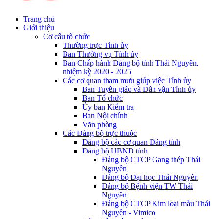
Trang chủ
Giới thiệu
Cơ cấu tổ chức
Thường trực Tỉnh ủy
Ban Thường vụ Tỉnh ủy
Ban Chấp hành Đảng bộ tỉnh Thái Nguyên,
nhiệm kỳ 2020 - 2025
Các cơ quan tham mưu giúp việc Tỉnh ủy
Ban Tuyên giáo và Dân vận Tỉnh ủy
Ban Tổ chức
Ủy ban Kiểm tra
Ban Nội chính
Văn phòng
Các Đảng bộ trực thuộc
Đảng bộ các cơ quan Đảng tỉnh
Đảng bộ UBND tỉnh
Đảng bộ CTCP Gang thép Thái
Nguyên
Đảng bộ Đại học Thái Nguyên
Đảng bộ Bệnh viện TW Thái
Nguyên
Đảng bộ CTCP Kim loại màu Thái
Nguyên - Vimico