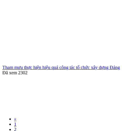
Tham mưu thực hiện hiệu quả công tác tổ chức xây dựng Đảng
Đã xem
2302
«
1
2