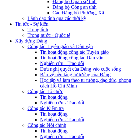
Đảng bộ Quân sự tỉnh
Đảng bộ Công an tỉnh
Các Đảng bộ Phường, Xã
Lãnh đạo tỉnh qua các thời kỳ
Tin tức - Sự kiện
Trong tỉnh
Trong nước - Quốc tế
Xây dựng Đảng
Công tác Tuyên giáo và Dân vận
Tin hoạt động công tác Tuyên giáo
Tin hoạt động công tác Dân vận
Nghiên cứu - Trao đổi
Đưa nghị quyết của Đảng vào cuộc sống
Bảo vệ nền tảng tư tưởng của Đảng
Học tập và làm theo tư tưởng, đạo đức, phong
cách Hồ Chí Minh
Công tác Tổ chức
Tin hoạt động
Nghiên cứu - Trao đổi
Công tác Kiểm tra
Tin hoạt động
Nghiên cứu - Trao đổi
Công tác Nội chính
Tin hoạt động
Nghiên cứu - Trao đổi