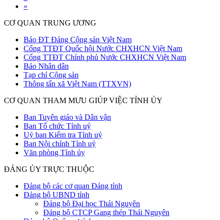
»
CƠ QUAN TRUNG ƯƠNG
Báo ĐT Đảng Cộng sản Việt Nam
Cổng TTĐT Quốc hội Nước CHXHCN Việt Nam
Cổng TTĐT Chính phủ Nước CHXHCN Việt Nam
Báo Nhân dân
Tạp chí Cộng sản
Thông tấn xã Việt Nam (TTXVN)
CƠ QUAN THAM MƯU GIÚP VIỆC TỈNH ỦY
Ban Tuyên giáo và Dân vận
Ban Tổ chức Tỉnh uỷ
Uỷ ban Kiểm tra Tỉnh uỷ
Ban Nội chính Tỉnh uỷ
Văn phòng Tỉnh ủy
ĐẢNG ỦY TRỰC THUỘC
Đảng bộ các cơ quan Đảng tỉnh
Đảng bộ UBND tỉnh
Đảng bộ Đại học Thái Nguyên
Đảng bộ CTCP Gang thép Thái Nguyên