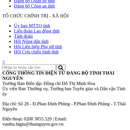
Đảng bộ Quân sự tỉnh
Đảng bộ Công an tỉnh
TỔ CHỨC CHÍNH TRỊ - XÃ HỘI
Ủy ban MTTQ tỉnh
Liên đoàn Lao động tỉnh
Tỉnh đoàn
Hội Nông dân tỉnh
Hội Liên hiệp Phụ nữ tỉnh
Hội Cựu chiến binh tỉnh
×
CỔNG THÔNG TIN ĐIỆN TỬ ĐẢNG BỘ TỈNH THÁI
NGUYÊN
Trưởng Ban Biên tập: Đồng chí Đỗ Thị Minh Hoa
Ủy viên Ban Thường vụ, Trưởng ban Tuyên giáo và Dân vận Tỉnh
ủy
Địa chỉ: Số 28 - Đ.Phan Đình Phùng - P.Phan Đình Phùng - T.Thái
Nguyên
Điện thoại: 0208 3855.529 | Email:
vanthu.btgtu@thainguyen.gov.vn