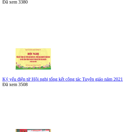
Đã xem
3380
Kỷ yếu điện tử Hội nghị tổng kết công tác Tuyên giáo năm 2021
Đã xem
3508