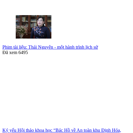
Phim tài liệu: Thái Nguyên - một hành trình lịch sử
Đã xem
6495
Kỷ yếu Hội thảo khoa học “Bác Hồ về An toàn khu Định Hóa,