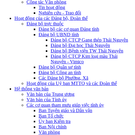
Công tác Văn phòng
Tin hoạt động
Nghiên cứu - Trao đổi
Hoạt động của các Đảng bộ, Đoàn thể
Đảng bộ trực thuộc
Đảng bộ các cơ quan Đảng tỉnh
Đảng bộ UBND tỉnh
Đảng bộ CTCP Gang thép Thái Nguyên
Đảng bộ Đại học Thái Nguyên
Đảng bộ Bệnh viện TW Thái Nguyên
Đảng bộ CTCP Kim loại màu Thái
Nguyên - Vimico
Đảng bộ Quân sự tỉnh
Đảng bộ Công an tỉnh
Các Đảng bộ Phường, Xã
Hoạt động của Uỷ ban MTTQ và các Đoàn thể
Hệ thống văn bản
Văn bản của Trung ương
Văn bản của Tỉnh ủy
Các cơ quan tham mưu giúp việc tỉnh ủy
Ban Tuyên giáo và Dân vận
Ban Tổ chức
Ủy ban Kiểm tra
Ban Nội chính
Văn phòng