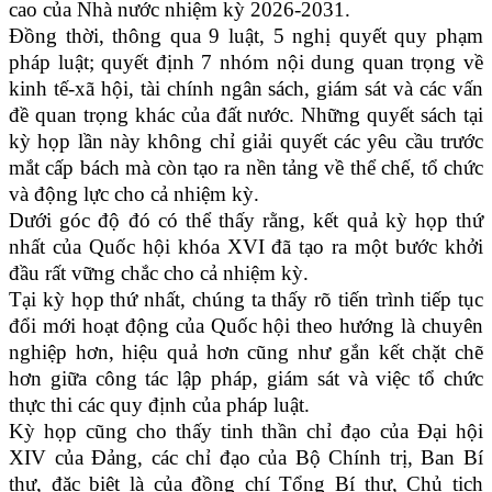
cao của Nhà nước nhiệm kỳ 2026-2031.
Đồng thời, thông qua 9 luật, 5 nghị quyết quy phạm
pháp luật; quyết định 7 nhóm nội dung quan trọng về
kinh tế-xã hội, tài chính ngân sách, giám sát và các vấn
đề quan trọng khác của đất nước. Những quyết sách tại
kỳ họp lần này không chỉ giải quyết các yêu cầu trước
mắt cấp bách mà còn tạo ra nền tảng về thể chế, tổ chức
và động lực cho cả nhiệm kỳ.
Dưới góc độ đó có thể thấy rằng, kết quả kỳ họp thứ
nhất của Quốc hội khóa XVI đã tạo ra một bước khởi
đầu rất vững chắc cho cả nhiệm kỳ.
Tại kỳ họp thứ nhất, chúng ta thấy rõ tiến trình tiếp tục
đổi mới hoạt động của Quốc hội theo hướng là chuyên
nghiệp hơn, hiệu quả hơn cũng như gắn kết chặt chẽ
hơn giữa công tác lập pháp, giám sát và việc tổ chức
thực thi các quy định của pháp luật.
Kỳ họp cũng cho thấy tinh thần chỉ đạo của Đại hội
XIV của Đảng, các chỉ đạo của Bộ Chính trị, Ban Bí
thư, đặc biệt là của đồng chí Tổng Bí thư, Chủ tịch