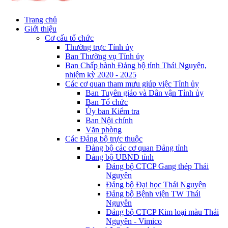
Trang chủ
Giới thiệu
Cơ cấu tổ chức
Thường trực Tỉnh ủy
Ban Thường vụ Tỉnh ủy
Ban Chấp hành Đảng bộ tỉnh Thái Nguyên,
nhiệm kỳ 2020 - 2025
Các cơ quan tham mưu giúp việc Tỉnh ủy
Ban Tuyên giáo và Dân vận Tỉnh ủy
Ban Tổ chức
Ủy ban Kiểm tra
Ban Nội chính
Văn phòng
Các Đảng bộ trực thuộc
Đảng bộ các cơ quan Đảng tỉnh
Đảng bộ UBND tỉnh
Đảng bộ CTCP Gang thép Thái
Nguyên
Đảng bộ Đại học Thái Nguyên
Đảng bộ Bệnh viện TW Thái
Nguyên
Đảng bộ CTCP Kim loại màu Thái
Nguyên - Vimico