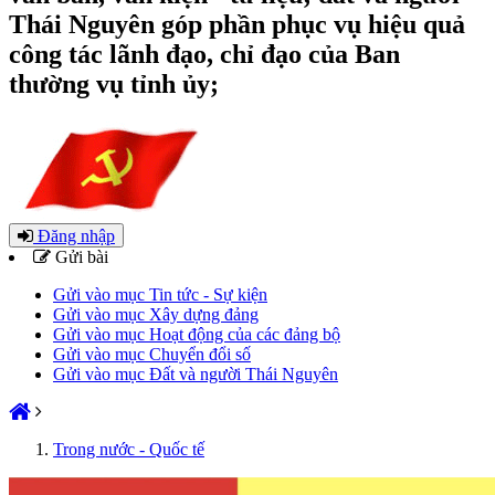
Thái Nguyên góp phần phục vụ hiệu quả
công tác lãnh đạo, chỉ đạo của Ban
thường vụ tỉnh ủy;
Đăng nhập
Gửi bài
Gửi vào mục Tin tức - Sự kiện
Gửi vào mục Xây dựng đảng
Gửi vào mục Hoạt động của các đảng bộ
Gửi vào mục Chuyển đổi số
Gửi vào mục Đất và người Thái Nguyên
Trong nước - Quốc tế