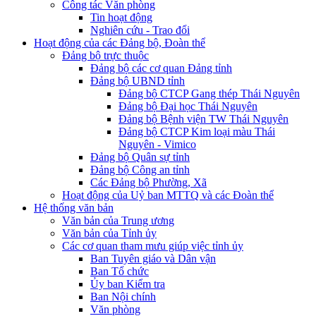
Công tác Văn phòng
Tin hoạt động
Nghiên cứu - Trao đổi
Hoạt động của các Đảng bộ, Đoàn thể
Đảng bộ trực thuộc
Đảng bộ các cơ quan Đảng tỉnh
Đảng bộ UBND tỉnh
Đảng bộ CTCP Gang thép Thái Nguyên
Đảng bộ Đại học Thái Nguyên
Đảng bộ Bệnh viện TW Thái Nguyên
Đảng bộ CTCP Kim loại màu Thái
Nguyên - Vimico
Đảng bộ Quân sự tỉnh
Đảng bộ Công an tỉnh
Các Đảng bộ Phường, Xã
Hoạt động của Uỷ ban MTTQ và các Đoàn thể
Hệ thống văn bản
Văn bản của Trung ương
Văn bản của Tỉnh ủy
Các cơ quan tham mưu giúp việc tỉnh ủy
Ban Tuyên giáo và Dân vận
Ban Tổ chức
Ủy ban Kiểm tra
Ban Nội chính
Văn phòng