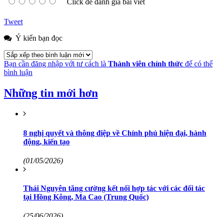
Click để đánh giá bài viết
Tweet
Ý kiến bạn đọc
Bạn cần đăng nhập với tư cách là
Thành viên chính thức
để có thể
bình luận
Những tin mới hơn
8 nghị quyết và thông điệp về Chính phủ hiện đại, hành
động, kiến tạo
(01/05/2026)
Thái Nguyên tăng cường kết nối hợp tác với các đối tác
tại Hồng Kông, Ma Cao (Trung Quốc)
(25/06/2026)