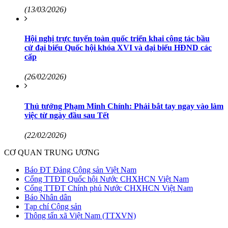
(13/03/2026)
Hội nghị trực tuyến toàn quốc triển khai công tác bầu
cử đại biểu Quốc hội khóa XVI và đại biểu HĐND các
cấp
(26/02/2026)
Thủ tướng Phạm Minh Chính: Phải bắt tay ngay vào làm
việc từ ngày đầu sau Tết
(22/02/2026)
CƠ QUAN TRUNG ƯƠNG
Báo ĐT Đảng Cộng sản Việt Nam
Cổng TTĐT Quốc hội Nước CHXHCN Việt Nam
Cổng TTĐT Chính phủ Nước CHXHCN Việt Nam
Báo Nhân dân
Tạp chí Cộng sản
Thông tấn xã Việt Nam (TTXVN)