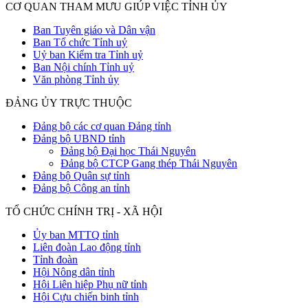
CƠ QUAN THAM MƯU GIÚP VIỆC TỈNH ỦY
Ban Tuyên giáo và Dân vận
Ban Tổ chức Tỉnh uỷ
Uỷ ban Kiểm tra Tỉnh uỷ
Ban Nội chính Tỉnh uỷ
Văn phòng Tỉnh ủy
ĐẢNG ỦY TRỰC THUỘC
Đảng bộ các cơ quan Đảng tỉnh
Đảng bộ UBND tỉnh
Đảng bộ Đại học Thái Nguyên
Đảng bộ CTCP Gang thép Thái Nguyên
Đảng bộ Quân sự tỉnh
Đảng bộ Công an tỉnh
TỔ CHỨC CHÍNH TRỊ - XÃ HỘI
Ủy ban MTTQ tỉnh
Liên đoàn Lao động tỉnh
Tỉnh đoàn
Hội Nông dân tỉnh
Hội Liên hiệp Phụ nữ tỉnh
Hội Cựu chiến binh tỉnh