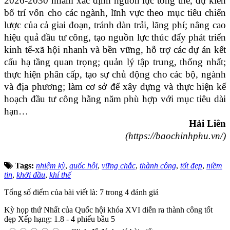
2026-2030 nhằm xác định nguồn lực tổng thể, dự kiến
bố trí vốn cho các ngành, lĩnh vực theo mục tiêu chiến
lược của cả giai đoạn, tránh dàn trải, lãng phí; nâng cao
hiệu quả đầu tư công, tạo nguồn lực thúc đẩy phát triển
kinh tế-xã hội nhanh và bền vững, hỗ trợ các dự án kết
cấu hạ tầng quan trọng; quản lý tập trung, thống nhất;
thực hiện phân cấp, tạo sự chủ động cho các bộ, ngành
và địa phương; làm cơ sở để xây dựng và thực hiện kế
hoạch đầu tư công hằng năm phù hợp với mục tiêu dài
hạn…
Hải Liên
(https://baochinhphu.vn/)
Tags:
nhiệm kỳ
,
quốc hội
,
vững chắc
,
thành công
,
tốt đẹp
,
niềm
tin
,
khởi đầu
,
khí thế
Tổng số điểm của bài viết là: 7 trong 4 đánh giá
Kỳ họp thứ Nhất của Quốc hội khóa XVI diễn ra thành công tốt
đẹp
Xếp hạng:
1.8
-
4
phiếu bầu
5