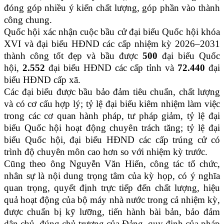
đóng góp nhiều ý kiến chất lượng, góp phần vào thành
công chung.
Quốc hội xác nhận cuộc bầu cử đại biểu Quốc hội khóa
XVI và đại biểu HĐND các cấp nhiệm kỳ 2026–2031
thành công tốt đẹp và bầu được
500
đại biểu Quốc
hội,
2.552
đại biểu HĐND các cấp tỉnh và
72.440
đại
biểu HĐND cấp xã.
Các đại biểu được bầu bảo đảm tiêu chuẩn, chất lượng
và có cơ cấu hợp lý; tỷ lệ đại biểu kiêm nhiệm làm việc
trong các cơ quan hành pháp, tư pháp giảm, tỷ lệ đại
biểu Quốc hội hoạt động chuyên trách tăng; tỷ lệ đại
biểu Quốc hội, đại biểu HĐND các cấp trúng cử có
trình độ chuyên môn cao hơn so với nhiệm kỳ trước.
Cũng theo ông Nguyễn Văn Hiển, công tác tổ chức,
nhân sự là nội dung trọng tâm của kỳ họp, có ý nghĩa
quan trọng, quyết định trực tiếp đến chất lượng, hiệu
quả hoạt động của bộ máy nhà nước trong cả nhiệm kỳ,
được chuẩn bị kỹ lưỡng, tiến hành bài bản, bảo đảm
dân chủ, đúng chủ trương của Đảng, quy định của pháp