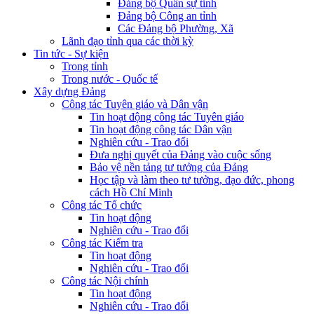
Đảng bộ Quân sự tỉnh
Đảng bộ Công an tỉnh
Các Đảng bộ Phường, Xã
Lãnh đạo tỉnh qua các thời kỳ
Tin tức - Sự kiện
Trong tỉnh
Trong nước - Quốc tế
Xây dựng Đảng
Công tác Tuyên giáo và Dân vận
Tin hoạt động công tác Tuyên giáo
Tin hoạt động công tác Dân vận
Nghiên cứu - Trao đổi
Đưa nghị quyết của Đảng vào cuộc sống
Bảo vệ nền tảng tư tưởng của Đảng
Học tập và làm theo tư tưởng, đạo đức, phong
cách Hồ Chí Minh
Công tác Tổ chức
Tin hoạt động
Nghiên cứu - Trao đổi
Công tác Kiểm tra
Tin hoạt động
Nghiên cứu - Trao đổi
Công tác Nội chính
Tin hoạt động
Nghiên cứu - Trao đổi