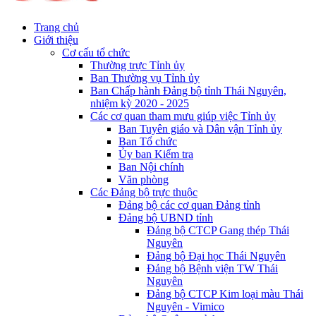
Trang chủ
Giới thiệu
Cơ cấu tổ chức
Thường trực Tỉnh ủy
Ban Thường vụ Tỉnh ủy
Ban Chấp hành Đảng bộ tỉnh Thái Nguyên,
nhiệm kỳ 2020 - 2025
Các cơ quan tham mưu giúp việc Tỉnh ủy
Ban Tuyên giáo và Dân vận Tỉnh ủy
Ban Tổ chức
Ủy ban Kiểm tra
Ban Nội chính
Văn phòng
Các Đảng bộ trực thuộc
Đảng bộ các cơ quan Đảng tỉnh
Đảng bộ UBND tỉnh
Đảng bộ CTCP Gang thép Thái
Nguyên
Đảng bộ Đại học Thái Nguyên
Đảng bộ Bệnh viện TW Thái
Nguyên
Đảng bộ CTCP Kim loại màu Thái
Nguyên - Vimico