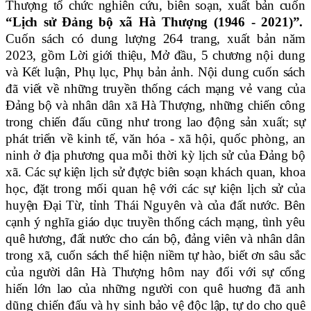
Thượng tổ chức nghiên cứu, biên soạn, xuất bản cuốn
“Lịch sử Đảng bộ xã Hà Thượng (1946 - 2021)”.
Cuốn sách có dung lượng 264 trang, xuất bản năm
2023, gồm Lời giới thiệu, Mở đầu, 5 chương nội dung
và Kết luận, Phụ lục, Phụ bản ảnh. Nội dung cuốn sách
đã viết về những truyền thống cách mạng vẻ vang của
Đảng bộ và nhân dân xã Hà Thượng, những chiến công
trong chiến đấu cũng như trong lao động sản xuất; sự
phát triển về kinh tế, văn hóa - xã hội, quốc phòng, an
ninh ở địa phương qua mỗi thời kỳ lịch sử của Đảng bộ
xã. Các sự kiện lịch sử đựợc biên soạn khách quan, khoa
học, đặt trong mối quan hệ với các sự kiện lịch sử của
huyện Đại Từ, tỉnh Thái Nguyên và của đất nước. Bên
cạnh ý nghĩa giáo dục truyền thống cách mạng, tình yêu
quê hương, đất nước cho cán bộ, đảng viên và nhân dân
trong xã, cuốn sách thể hiện niềm tự hào, biết ơn sâu sắc
của người dân Hà Thượng hôm nay đối với sự cống
hiến lớn lao của những người con quê huơng đã anh
dũng chiến đấu và hy sinh bảo vệ độc lập, tự do cho quê