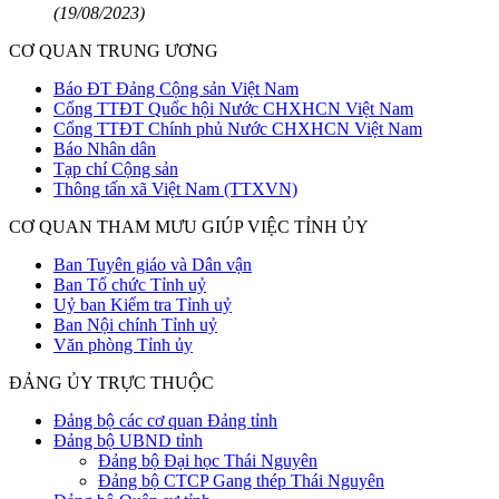
(19/08/2023)
CƠ QUAN TRUNG ƯƠNG
Báo ĐT Đảng Cộng sản Việt Nam
Cổng TTĐT Quốc hội Nước CHXHCN Việt Nam
Cổng TTĐT Chính phủ Nước CHXHCN Việt Nam
Báo Nhân dân
Tạp chí Cộng sản
Thông tấn xã Việt Nam (TTXVN)
CƠ QUAN THAM MƯU GIÚP VIỆC TỈNH ỦY
Ban Tuyên giáo và Dân vận
Ban Tổ chức Tỉnh uỷ
Uỷ ban Kiểm tra Tỉnh uỷ
Ban Nội chính Tỉnh uỷ
Văn phòng Tỉnh ủy
ĐẢNG ỦY TRỰC THUỘC
Đảng bộ các cơ quan Đảng tỉnh
Đảng bộ UBND tỉnh
Đảng bộ Đại học Thái Nguyên
Đảng bộ CTCP Gang thép Thái Nguyên