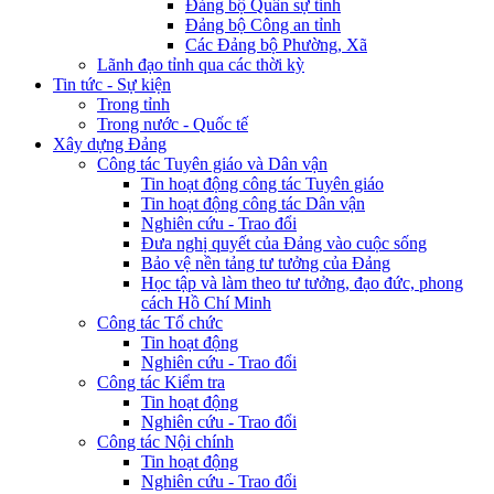
Đảng bộ Quân sự tỉnh
Đảng bộ Công an tỉnh
Các Đảng bộ Phường, Xã
Lãnh đạo tỉnh qua các thời kỳ
Tin tức - Sự kiện
Trong tỉnh
Trong nước - Quốc tế
Xây dựng Đảng
Công tác Tuyên giáo và Dân vận
Tin hoạt động công tác Tuyên giáo
Tin hoạt động công tác Dân vận
Nghiên cứu - Trao đổi
Đưa nghị quyết của Đảng vào cuộc sống
Bảo vệ nền tảng tư tưởng của Đảng
Học tập và làm theo tư tưởng, đạo đức, phong
cách Hồ Chí Minh
Công tác Tổ chức
Tin hoạt động
Nghiên cứu - Trao đổi
Công tác Kiểm tra
Tin hoạt động
Nghiên cứu - Trao đổi
Công tác Nội chính
Tin hoạt động
Nghiên cứu - Trao đổi