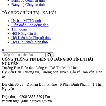
Đảng bộ Quân sự tỉnh
Đảng bộ Công an tỉnh
TỔ CHỨC CHÍNH TRỊ - XÃ HỘI
Ủy ban MTTQ tỉnh
Liên đoàn Lao động tỉnh
Tỉnh đoàn
Hội Nông dân tỉnh
Hội Liên hiệp Phụ nữ tỉnh
Hội Cựu chiến binh tỉnh
×
CỔNG THÔNG TIN ĐIỆN TỬ ĐẢNG BỘ TỈNH THÁI
NGUYÊN
Trưởng Ban Biên tập: Đồng chí Đỗ Thị Minh Hoa
Ủy viên Ban Thường vụ, Trưởng ban Tuyên giáo và Dân vận Tỉnh
ủy
Địa chỉ: Số 28 - Đ.Phan Đình Phùng - P.Phan Đình Phùng - T.Thái
Nguyên
Điện thoại: 0208 3855.529 | Email:
vanthu.btgtu@thainguyen.gov.vn