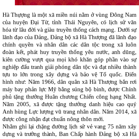
Hà Thựợng là một xã miền núi nằm ở vùng Đông Nam
của huyện Đại Từ, tỉnh Thái Nguyên, có lịch sử văn
hóa từ lâu đời và giàu truyền thống cách mạng. Dưới sự
lãnh đạo của Đảng, Đảng bộ xã Hà Thượng đã lãnh đạo
chính quyền và nhân dân các dân tộc trong xã luôn
đoàn kết, phát huy truyền thống yêu nước, anh dũng,
kiên cường vượt qua mọi khó khăn góp phần vào sự
nghiệp đấu tranh giải phóng dân tộc và đạt nhiều thành
tựu to lớn trong xây dựng và bảo vệ Tổ quốc. Điển
hình như: Năm 1966, dân quân xã Hà Thượng bắn rơi
máy bay phản lực Mỹ bằng súng bộ binh, được Chính
phủ tặng thưởng Huân chương Chiến công hạng Nhất.
Nǎm 2005, xã được tặng thưởng danh hiệu cao quý
Anh hùng Lực lượng vũ trang nhân dân. Nǎm 2014, xã
được công nhận đạt chuẩn nông thôn mới.
Nhằm ghi lại chặng đường lịch sử vẻ vang 75 năm xây
dựng và trưởng thành, Ban Chấp hành Đảng bộ xã Hà