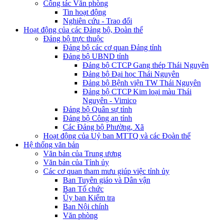
Công tác Văn phòng
Tin hoạt động
Nghiên cứu - Trao đổi
Hoạt động của các Đảng bộ, Đoàn thể
Đảng bộ trực thuộc
Đảng bộ các cơ quan Đảng tỉnh
Đảng bộ UBND tỉnh
Đảng bộ CTCP Gang thép Thái Nguyên
Đảng bộ Đại học Thái Nguyên
Đảng bộ Bệnh viện TW Thái Nguyên
Đảng bộ CTCP Kim loại màu Thái
Nguyên - Vimico
Đảng bộ Quân sự tỉnh
Đảng bộ Công an tỉnh
Các Đảng bộ Phường, Xã
Hoạt động của Uỷ ban MTTQ và các Đoàn thể
Hệ thống văn bản
Văn bản của Trung ương
Văn bản của Tỉnh ủy
Các cơ quan tham mưu giúp việc tỉnh ủy
Ban Tuyên giáo và Dân vận
Ban Tổ chức
Ủy ban Kiểm tra
Ban Nội chính
Văn phòng