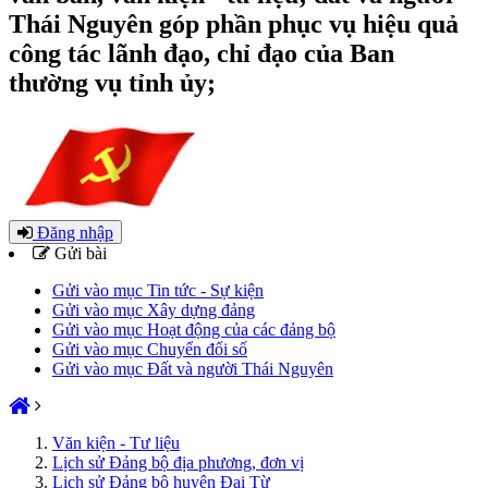
Thái Nguyên góp phần phục vụ hiệu quả
công tác lãnh đạo, chỉ đạo của Ban
thường vụ tỉnh ủy;
Đăng nhập
Gửi bài
Gửi vào mục Tin tức - Sự kiện
Gửi vào mục Xây dựng đảng
Gửi vào mục Hoạt động của các đảng bộ
Gửi vào mục Chuyển đổi số
Gửi vào mục Đất và người Thái Nguyên
Văn kiện - Tư liệu
Lịch sử Đảng bộ địa phương, đơn vị
Lịch sử Đảng bộ huyện Đại Từ