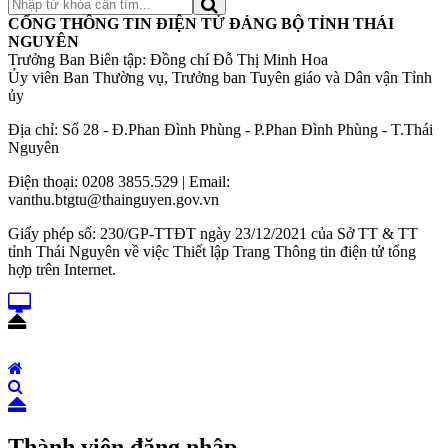
CỔNG THÔNG TIN ĐIỆN TỬ ĐẢNG BỘ TỈNH THÁI
NGUYÊN
Trưởng Ban Biên tập: Đồng chí Đỗ Thị Minh Hoa
Ủy viên Ban Thường vụ, Trưởng ban Tuyên giáo và Dân vận Tỉnh
ủy
Địa chỉ: Số 28 - Đ.Phan Đình Phùng - P.Phan Đình Phùng - T.Thái
Nguyên
Điện thoại: 0208 3855.529 | Email:
vanthu.btgtu@thainguyen.gov.vn
Giấy phép số: 230/GP-TTĐT ngày 23/12/2021 của Sở TT & TT
tỉnh Thái Nguyên về việc Thiết lập Trang Thông tin điện tử tổng
hợp trên Internet.
Thành viên đăng nhập