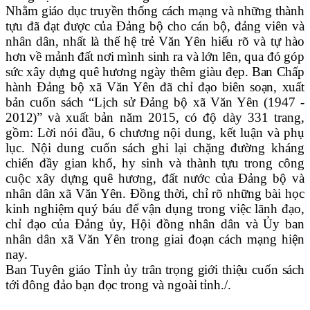
Nhằm giáo dục truyền thống cách mạng và những thành
tựu đã đạt được của Đảng bộ cho cán bộ, đảng viên và
nhân dân, nhất là thế hệ trẻ Văn Yên hiểu rõ và tự hào
hơn về mảnh đất nơi mình sinh ra và lớn lên, qua đó góp
sức xây dựng quê hương ngày thêm giàu đẹp. Ban Chấp
hành Đảng bộ xã Văn Yên đã chỉ đạo biên soạn, xuất
bản cuốn sách “Lịch sử Đảng bộ xã Văn Yên (1947 -
2012)” và
xuất bản năm 2015, có độ dày 331 trang,
gồm: Lời nói đầu, 6 chương nội dung, kết luận và phụ
lục. Nội dung cuốn sách ghi lại chặng đường kháng
chiến đầy gian khổ, hy sinh và thành tựu trong công
cuộc xây dựng quê hương, đất nước của Đảng bộ và
nhân dân xã Văn Yên. Đồng thời, chỉ rõ những bài học
kinh nghiệm quý báu để vận dụng trong việc lãnh đạo,
chỉ đạo của Đảng ủy, Hội đồng nhân dân và Ủy ban
nhân dân xã Văn Yên trong giai đoạn cách mạng hiện
nay.
Ban Tuyên giáo Tỉnh ủy trân trọng giới thiệu cuốn sách
tới đông đảo bạn đọc
trong và ngoài tỉnh./.