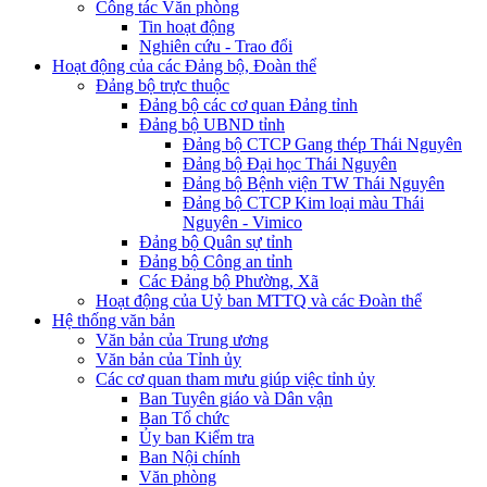
Công tác Văn phòng
Tin hoạt động
Nghiên cứu - Trao đổi
Hoạt động của các Đảng bộ, Đoàn thể
Đảng bộ trực thuộc
Đảng bộ các cơ quan Đảng tỉnh
Đảng bộ UBND tỉnh
Đảng bộ CTCP Gang thép Thái Nguyên
Đảng bộ Đại học Thái Nguyên
Đảng bộ Bệnh viện TW Thái Nguyên
Đảng bộ CTCP Kim loại màu Thái
Nguyên - Vimico
Đảng bộ Quân sự tỉnh
Đảng bộ Công an tỉnh
Các Đảng bộ Phường, Xã
Hoạt động của Uỷ ban MTTQ và các Đoàn thể
Hệ thống văn bản
Văn bản của Trung ương
Văn bản của Tỉnh ủy
Các cơ quan tham mưu giúp việc tỉnh ủy
Ban Tuyên giáo và Dân vận
Ban Tổ chức
Ủy ban Kiểm tra
Ban Nội chính
Văn phòng