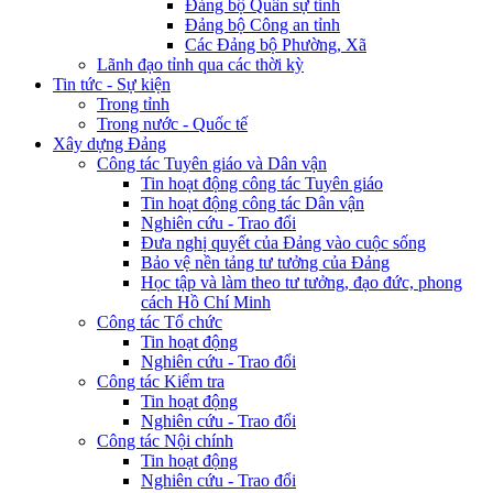
Đảng bộ Quân sự tỉnh
Đảng bộ Công an tỉnh
Các Đảng bộ Phường, Xã
Lãnh đạo tỉnh qua các thời kỳ
Tin tức - Sự kiện
Trong tỉnh
Trong nước - Quốc tế
Xây dựng Đảng
Công tác Tuyên giáo và Dân vận
Tin hoạt động công tác Tuyên giáo
Tin hoạt động công tác Dân vận
Nghiên cứu - Trao đổi
Đưa nghị quyết của Đảng vào cuộc sống
Bảo vệ nền tảng tư tưởng của Đảng
Học tập và làm theo tư tưởng, đạo đức, phong
cách Hồ Chí Minh
Công tác Tổ chức
Tin hoạt động
Nghiên cứu - Trao đổi
Công tác Kiểm tra
Tin hoạt động
Nghiên cứu - Trao đổi
Công tác Nội chính
Tin hoạt động
Nghiên cứu - Trao đổi