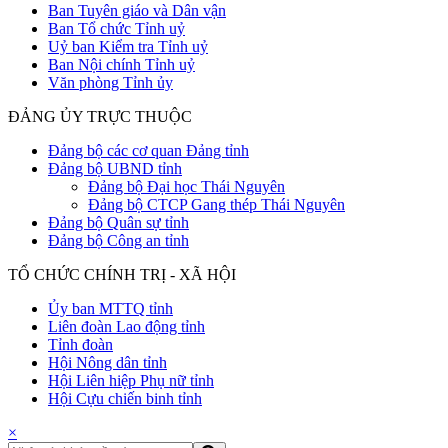
Ban Tuyên giáo và Dân vận
Ban Tổ chức Tỉnh uỷ
Uỷ ban Kiểm tra Tỉnh uỷ
Ban Nội chính Tỉnh uỷ
Văn phòng Tỉnh ủy
ĐẢNG ỦY TRỰC THUỘC
Đảng bộ các cơ quan Đảng tỉnh
Đảng bộ UBND tỉnh
Đảng bộ Đại học Thái Nguyên
Đảng bộ CTCP Gang thép Thái Nguyên
Đảng bộ Quân sự tỉnh
Đảng bộ Công an tỉnh
TỔ CHỨC CHÍNH TRỊ - XÃ HỘI
Ủy ban MTTQ tỉnh
Liên đoàn Lao động tỉnh
Tỉnh đoàn
Hội Nông dân tỉnh
Hội Liên hiệp Phụ nữ tỉnh
Hội Cựu chiến binh tỉnh
×