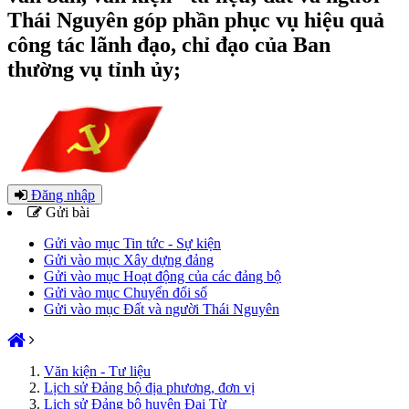
Thái Nguyên góp phần phục vụ hiệu quả
công tác lãnh đạo, chỉ đạo của Ban
thường vụ tỉnh ủy;
Đăng nhập
Gửi bài
Gửi vào mục Tin tức - Sự kiện
Gửi vào mục Xây dựng đảng
Gửi vào mục Hoạt động của các đảng bộ
Gửi vào mục Chuyển đổi số
Gửi vào mục Đất và người Thái Nguyên
Văn kiện - Tư liệu
Lịch sử Đảng bộ địa phương, đơn vị
Lịch sử Đảng bộ huyện Đại Từ