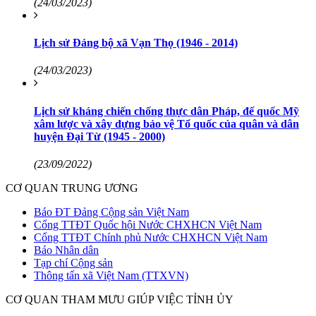
(24/03/2023)
Lịch sử Đảng bộ xã Vạn Thọ (1946 - 2014)
(24/03/2023)
Lịch sử kháng chiến chống thực dân Pháp, đế quốc Mỹ
xâm lược và xây dựng bảo vệ Tổ quốc của quân và dân
huyện Đại Từ (1945 - 2000)
(23/09/2022)
CƠ QUAN TRUNG ƯƠNG
Báo ĐT Đảng Cộng sản Việt Nam
Cổng TTĐT Quốc hội Nước CHXHCN Việt Nam
Cổng TTĐT Chính phủ Nước CHXHCN Việt Nam
Báo Nhân dân
Tạp chí Cộng sản
Thông tấn xã Việt Nam (TTXVN)
CƠ QUAN THAM MƯU GIÚP VIỆC TỈNH ỦY