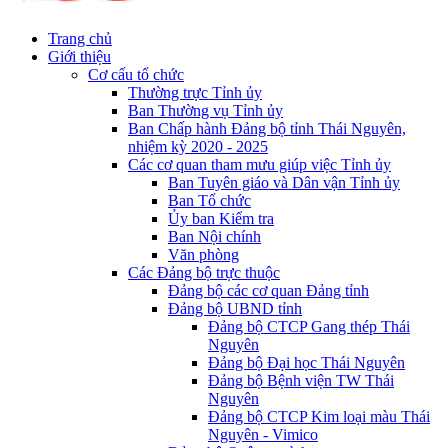
Trang chủ
Giới thiệu
Cơ cấu tổ chức
Thường trực Tỉnh ủy
Ban Thường vụ Tỉnh ủy
Ban Chấp hành Đảng bộ tỉnh Thái Nguyên,
nhiệm kỳ 2020 - 2025
Các cơ quan tham mưu giúp việc Tỉnh ủy
Ban Tuyên giáo và Dân vận Tỉnh ủy
Ban Tổ chức
Ủy ban Kiểm tra
Ban Nội chính
Văn phòng
Các Đảng bộ trực thuộc
Đảng bộ các cơ quan Đảng tỉnh
Đảng bộ UBND tỉnh
Đảng bộ CTCP Gang thép Thái
Nguyên
Đảng bộ Đại học Thái Nguyên
Đảng bộ Bệnh viện TW Thái
Nguyên
Đảng bộ CTCP Kim loại màu Thái
Nguyên - Vimico