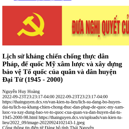
Lịch sử kháng chiến chống thực dân
Pháp, đế quốc Mỹ xâm lược và xây dựng
bảo vệ Tổ quốc của quân và dân huyện
Đại Từ (1945 - 2000)
Nguyễn Huy Hoàng
2022-09-23T23:23:17-04:00
2022-09-23T23:23:17-04:00
https://thainguyen.dcs.vn/van-kien-tu-lieu/lich-su-dang-bo-huyen-
dai-tu/lich-su-khang-chien-chong-thuc-dan-phap-de-quoc-my-xam-
luoc-va-xay-dung-bao-ve-to-quoc-cua-quan-va-dan-huyen-dai-tu-
1945-2000-98.html
https://thainguyen.dcs.vn/uploads/van-kien-tu-
lieu/2022_09/image-20220924102143-1.jpeg
Cổng thông tin điện tử Đảng bộ tỉnh Thái Nguyên