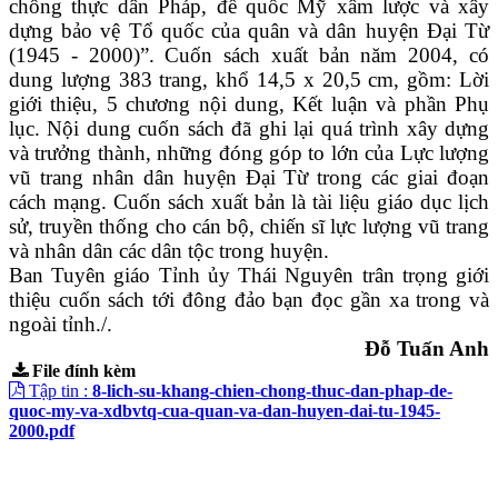
chống thực dân Pháp, đế quốc Mỹ xâm lược và xây
dựng bảo vệ Tổ quốc của quân và dân huyện Đại Từ
(1945 - 2000)”. Cuốn sách xuất bản năm 2004, có
dung lượng 383 trang, khổ 14,5 x 20,5 cm, gồm: Lời
giới thiệu, 5 chương nội dung, Kết luận và phần Phụ
lục. Nội dung cuốn sách đã ghi lại quá trình xây dựng
và trưởng thành, những đóng góp to lớn của Lực lượng
vũ trang nhân dân huyện Đại Từ trong các giai đoạn
cách mạng. Cuốn sách xuất bản là tài liệu giáo dục lịch
sử, truyền thống cho cán bộ, chiến sĩ lực lượng vũ trang
và nhân dân các dân tộc trong huyện.
Ban Tuyên giáo Tỉnh ủy Thái Nguyên trân trọng giới
thiệu cuốn sách tới đông đảo bạn đọc gần xa trong và
ngoài tỉnh./.
Đỗ Tuấn Anh
File đính kèm
Tập tin :
8-lich-su-khang-chien-chong-thuc-dan-phap-de-
quoc-my-va-xdbvtq-cua-quan-va-dan-huyen-dai-tu-1945-
2000.pdf