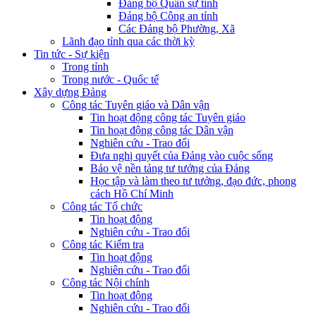
Đảng bộ Quân sự tỉnh
Đảng bộ Công an tỉnh
Các Đảng bộ Phường, Xã
Lãnh đạo tỉnh qua các thời kỳ
Tin tức - Sự kiện
Trong tỉnh
Trong nước - Quốc tế
Xây dựng Đảng
Công tác Tuyên giáo và Dân vận
Tin hoạt động công tác Tuyên giáo
Tin hoạt động công tác Dân vận
Nghiên cứu - Trao đổi
Đưa nghị quyết của Đảng vào cuộc sống
Bảo vệ nền tảng tư tưởng của Đảng
Học tập và làm theo tư tưởng, đạo đức, phong
cách Hồ Chí Minh
Công tác Tổ chức
Tin hoạt động
Nghiên cứu - Trao đổi
Công tác Kiểm tra
Tin hoạt động
Nghiên cứu - Trao đổi
Công tác Nội chính
Tin hoạt động
Nghiên cứu - Trao đổi