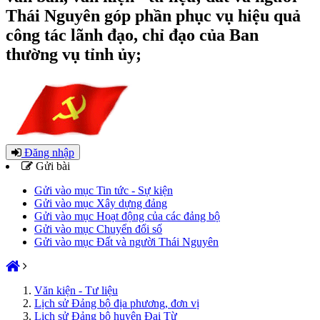
Thái Nguyên góp phần phục vụ hiệu quả
công tác lãnh đạo, chỉ đạo của Ban
thường vụ tỉnh ủy;
Đăng nhập
Gửi bài
Gửi vào mục Tin tức - Sự kiện
Gửi vào mục Xây dựng đảng
Gửi vào mục Hoạt động của các đảng bộ
Gửi vào mục Chuyển đổi số
Gửi vào mục Đất và người Thái Nguyên
Văn kiện - Tư liệu
Lịch sử Đảng bộ địa phương, đơn vị
Lịch sử Đảng bộ huyện Đại Từ