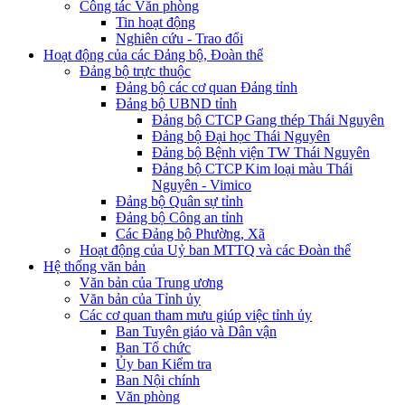
Công tác Văn phòng
Tin hoạt động
Nghiên cứu - Trao đổi
Hoạt động của các Đảng bộ, Đoàn thể
Đảng bộ trực thuộc
Đảng bộ các cơ quan Đảng tỉnh
Đảng bộ UBND tỉnh
Đảng bộ CTCP Gang thép Thái Nguyên
Đảng bộ Đại học Thái Nguyên
Đảng bộ Bệnh viện TW Thái Nguyên
Đảng bộ CTCP Kim loại màu Thái
Nguyên - Vimico
Đảng bộ Quân sự tỉnh
Đảng bộ Công an tỉnh
Các Đảng bộ Phường, Xã
Hoạt động của Uỷ ban MTTQ và các Đoàn thể
Hệ thống văn bản
Văn bản của Trung ương
Văn bản của Tỉnh ủy
Các cơ quan tham mưu giúp việc tỉnh ủy
Ban Tuyên giáo và Dân vận
Ban Tổ chức
Ủy ban Kiểm tra
Ban Nội chính
Văn phòng