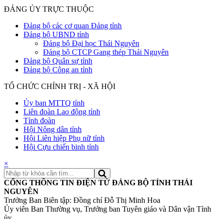
ĐẢNG ỦY TRỰC THUỘC
Đảng bộ các cơ quan Đảng tỉnh
Đảng bộ UBND tỉnh
Đảng bộ Đại học Thái Nguyên
Đảng bộ CTCP Gang thép Thái Nguyên
Đảng bộ Quân sự tỉnh
Đảng bộ Công an tỉnh
TỔ CHỨC CHÍNH TRỊ - XÃ HỘI
Ủy ban MTTQ tỉnh
Liên đoàn Lao động tỉnh
Tỉnh đoàn
Hội Nông dân tỉnh
Hội Liên hiệp Phụ nữ tỉnh
Hội Cựu chiến binh tỉnh
×
CỔNG THÔNG TIN ĐIỆN TỬ ĐẢNG BỘ TỈNH THÁI
NGUYÊN
Trưởng Ban Biên tập: Đồng chí Đỗ Thị Minh Hoa
Ủy viên Ban Thường vụ, Trưởng ban Tuyên giáo và Dân vận Tỉnh
ủy