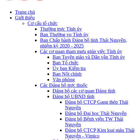
Trang chủ
Giới thiệu
Cơ cấu tổ chức
Thường trực Tỉnh ủy
Ban Thường vụ Tỉnh ủy
Ban Chấp hành Đảng bộ tỉnh Thái Nguyên,
nhiệm kỳ 2020 - 2025
Các cơ quan tham mưu giúp việc Tỉnh ủy
Ban Tuyên giáo và Dân vận Tỉnh ủy
Ban Tổ chức
Ủy ban Kiểm tra
Ban Nội chính
Văn phòng
Các Đảng bộ trực thuộc
Đảng bộ các cơ quan Đảng tỉnh
Đảng bộ UBND tỉnh
Đảng bộ CTCP Gang thép Thái
Nguyên
Đảng bộ Đại học Thái Nguyên
Đảng bộ Bệnh viện TW Thái
Nguyên
Đảng bộ CTCP Kim loại màu Thái
Nguyên - Vimico