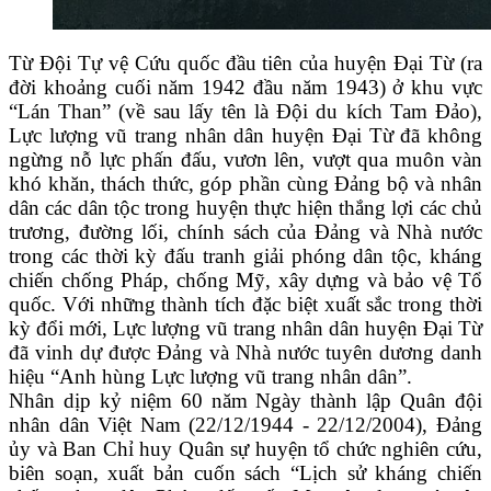
Từ Đội Tự vệ Cứu quốc đầu tiên của huyện Đại Từ (ra
đời khoảng cuối năm 1942 đầu năm 1943) ở khu vực
“Lán Than” (về sau lấy tên là Đội du kích Tam Đảo),
Lực lượng vũ trang nhân dân huyện Đại Từ đã không
ngừng nỗ lực phấn đấu, vươn lên, vượt qua muôn vàn
khó khăn, thách thức, góp phần cùng Đảng bộ và nhân
dân các dân tộc trong huyện thực hiện thắng lợi các chủ
trương, đường lối, chính sách của Đảng và Nhà nước
trong các thời kỳ đấu tranh giải phóng dân tộc, kháng
chiến chống Pháp, chống Mỹ, xây dựng và bảo vệ Tổ
quốc. Với những thành tích đặc biệt xuất sắc trong thời
kỳ đổi mới, Lực lượng vũ trang nhân dân huyện Đại Từ
đã vinh dự được Đảng và Nhà nước tuyên dương danh
hiệu “Anh hùng Lực lượng vũ trang nhân dân”.
Nhân dịp kỷ niệm 60 năm Ngày thành lập Quân đội
nhân dân Việt Nam (22/12/1944 - 22/12/2004), Đảng
ủy và Ban Chỉ huy Quân sự huyện tổ chức nghiên cứu,
biên soạn, xuất bản cuốn sách “Lịch sử kháng chiến