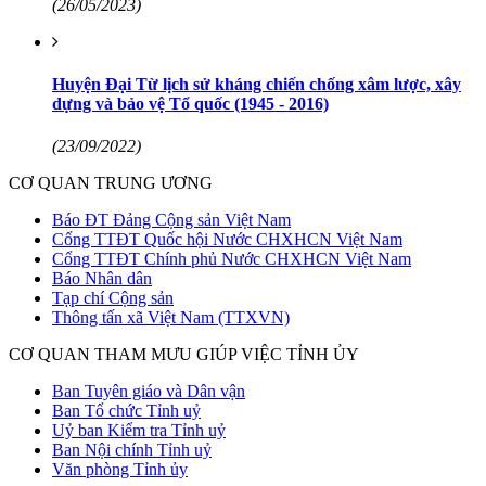
(26/05/2023)
Huyện Đại Từ lịch sử kháng chiến chống xâm lược, xây
dựng và bảo vệ Tổ quốc (1945 - 2016)
(23/09/2022)
CƠ QUAN TRUNG ƯƠNG
Báo ĐT Đảng Cộng sản Việt Nam
Cổng TTĐT Quốc hội Nước CHXHCN Việt Nam
Cổng TTĐT Chính phủ Nước CHXHCN Việt Nam
Báo Nhân dân
Tạp chí Cộng sản
Thông tấn xã Việt Nam (TTXVN)
CƠ QUAN THAM MƯU GIÚP VIỆC TỈNH ỦY
Ban Tuyên giáo và Dân vận
Ban Tổ chức Tỉnh uỷ
Uỷ ban Kiểm tra Tỉnh uỷ
Ban Nội chính Tỉnh uỷ
Văn phòng Tỉnh ủy