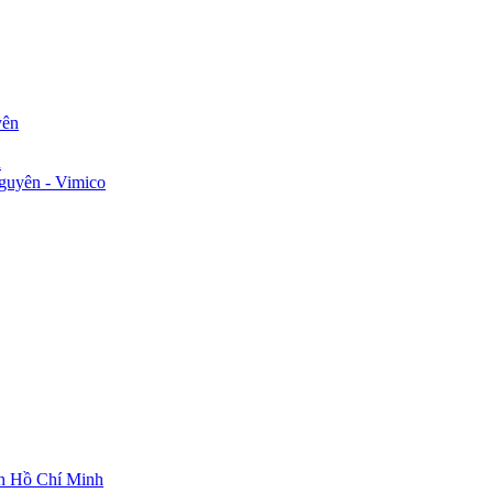
yên
n
guyên - Vimico
ch Hồ Chí Minh