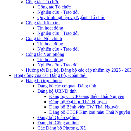
Công tác Tổ chức
Công tác Tổ chức
Nghiên cứu - Trao đổi
Quy trình nghiệp vụ Ngành Tổ chức
Công tác Kiểm tra
Tin hoạt động
Nghiên cứu - Trao đổi
Công tác Nội chính
Tin hoạt động
Nghiên cứu - Trao đổi
Công tác Văn phòng
Tin hoạt động
Nghiên cứu - Trao đổi
Hướng tới Đại hội Đảng bộ các cấp nhiệm kỳ 2025 - 20
Hoạt động của các Đảng bộ, Đoàn thể
Đảng bộ trực thuộc
Đảng bộ các cơ quan Đảng tỉnh
Đảng bộ UBND tỉnh
Đảng bộ CTCP Gang thép Thái Nguyên
Đảng bộ Đại học Thái Nguyên
Đảng bộ Bệnh viện TW Thái Nguyên
Đảng bộ CTCP Kim loại màu Thái Nguyên 
Đảng bộ Quân sự tỉnh
Đảng bộ Công an tỉnh
Các Đảng bộ Phường, Xã