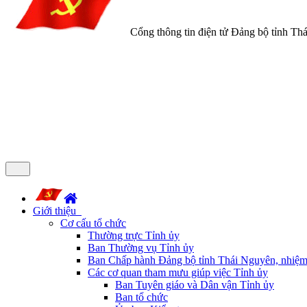
Cổng thông tin điện tử Đảng bộ tỉnh Th
Giới thiệu
Cơ cấu tổ chức
Thường trực Tỉnh ủy
Ban Thường vụ Tỉnh ủy
Ban Chấp hành Đảng bộ tỉnh Thái Nguyên, nhiệm
Các cơ quan tham mưu giúp việc Tỉnh ủy
Ban Tuyên giáo và Dân vận Tỉnh ủy
Ban tổ chức