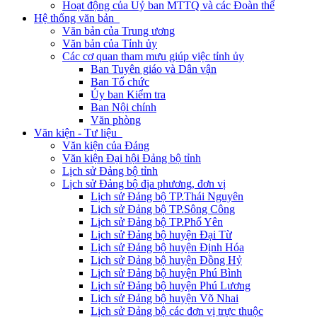
Hoạt động của Uỷ ban MTTQ và các Đoàn thể
Hệ thống văn bản
Văn bản của Trung ương
Văn bản của Tỉnh ủy
Các cơ quan tham mưu giúp việc tỉnh ủy
Ban Tuyên giáo và Dân vận
Ban Tổ chức
Ủy ban Kiểm tra
Ban Nội chính
Văn phòng
Văn kiện - Tư liệu
Văn kiện của Đảng
Văn kiện Đại hội Đảng bộ tỉnh
Lịch sử Đảng bộ tỉnh
Lịch sử Đảng bộ địa phương, đơn vị
Lịch sử Đảng bộ TP.Thái Nguyên
Lịch sử Đảng bộ TP.Sông Công
Lịch sử Đảng bộ TP.Phổ Yên
Lịch sử Đảng bộ huyện Đại Từ
Lịch sử Đảng bộ huyện Định Hóa
Lịch sử Đảng bộ huyện Đồng Hỷ
Lịch sử Đảng bộ huyện Phú Bình
Lịch sử Đảng bộ huyện Phú Lương
Lịch sử Đảng bộ huyện Võ Nhai
Lịch sử Đảng bộ các đơn vị trực thuộc