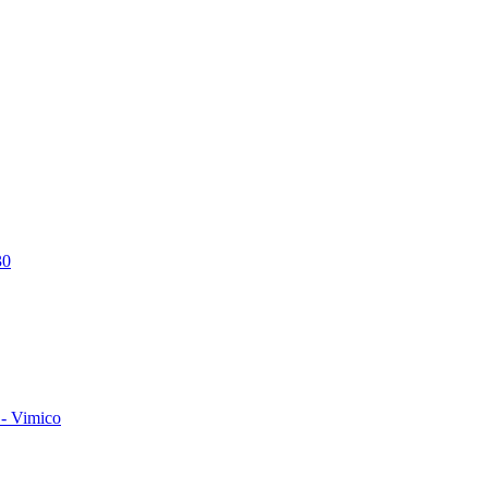
30
- Vimico