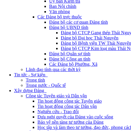
Ủy ban Kiểm tra
Ban Nội chính
Văn phòng
Các Đảng bộ trực thuộc
Đảng bộ các cơ quan Đảng tỉnh
Đảng bộ UBND tỉnh
Đảng bộ CTCP Gang thép Thái Ngu
Đảng bộ Đại học Thái Nguyên
Đảng bộ Bệnh viện TW Thái Nguyê
Đảng bộ CTCP Kim loại màu Thái N
Đảng bộ Quân sự tỉnh
Đảng bộ Công an tỉnh
Các Đảng bộ Phường, Xã
Lãnh đạo tỉnh qua các thời kỳ
Tin tức - Sự kiện
Trong tỉnh
Trong nước - Quốc tế
Xây dựng Đảng
Công tác Tuyên giáo và Dân vận
Tin hoạt động công tác Tuyên giáo
Tin hoạt động công tác Dân vận
Nghiên cứu - Trao đổi
Đưa nghị quyết của Đảng vào cuộc sống
Bảo vệ nền tảng tư tưởng của Đảng
Học tập và làm theo tư tưởng, đạo đức, phong cá