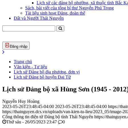
Lịch sử các đảng bộ phường, xã thuộc tỉnh Bắc Kạ
Sách, bài viết của tổng bí thư Nguyễn Phú Trọng
Tài liệu sinh hoạt Đảng, đoàn thể
Đất và Người Thái Nguyên
Đăng nhập
Trang chủ
Văn kiện - Tư liệu
Lịch sử Đảng bộ địa phương, đơn vị
Lịch sử Đảng bộ huyện Đại Từ
Lịch sử Đảng bộ xã Hùng Sơn (1945 - 2012
Nguyễn Huy Hoàng
2023-05-26T23:48:45-04:00
2023-05-26T23:48:45-04:00
https://th
https://thainguyen.dcs.vn/uploads/van-kien-tu-lieu/2023_05/image-
Cổng thông tin điện tử Đảng bộ tỉnh Thái Nguyên
https://thainguyen
Thứ sáu - 26/05/2023 23:47
0