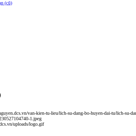
n (cũ)
)
ainguyen.dcs.vn/van-kien-tu-lieu/lich-su-dang-bo-huyen-dai-tu/lich-su
20230527104740-1.jpeg
.dcs.vn/uploads/logo.gif