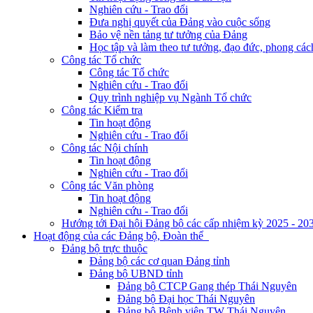
Nghiên cứu - Trao đổi
Đưa nghị quyết của Đảng vào cuộc sống
Bảo vệ nền tảng tư tưởng của Đảng
Học tập và làm theo tư tưởng, đạo đức, phong cá
Công tác Tổ chức
Công tác Tổ chức
Nghiên cứu - Trao đổi
Quy trình nghiệp vụ Ngành Tổ chức
Công tác Kiểm tra
Tin hoạt động
Nghiên cứu - Trao đổi
Công tác Nội chính
Tin hoạt động
Nghiên cứu - Trao đổi
Công tác Văn phòng
Tin hoạt động
Nghiên cứu - Trao đổi
Hướng tới Đại hội Đảng bộ các cấp nhiệm kỳ 2025 - 20
Hoạt động của các Đảng bộ, Đoàn thể
Đảng bộ trực thuộc
Đảng bộ các cơ quan Đảng tỉnh
Đảng bộ UBND tỉnh
Đảng bộ CTCP Gang thép Thái Nguyên
Đảng bộ Đại học Thái Nguyên
Đảng bộ Bệnh viện TW Thái Nguyên