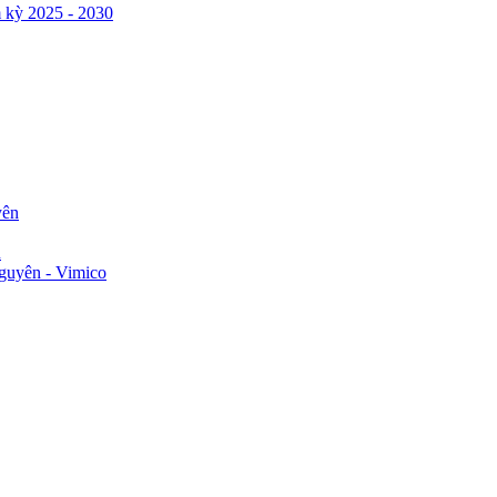
 kỳ 2025 - 2030
yên
n
guyên - Vimico