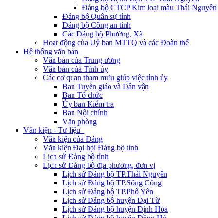
Đảng bộ CTCP Kim loại màu Thái Nguyên 
Đảng bộ Quân sự tỉnh
Đảng bộ Công an tỉnh
Các Đảng bộ Phường, Xã
Hoạt động của Uỷ ban MTTQ và các Đoàn thể
Hệ thống văn bản
Văn bản của Trung ương
Văn bản của Tỉnh ủy
Các cơ quan tham mưu giúp việc tỉnh ủy
Ban Tuyên giáo và Dân vận
Ban Tổ chức
Ủy ban Kiểm tra
Ban Nội chính
Văn phòng
Văn kiện - Tư liệu
Văn kiện của Đảng
Văn kiện Đại hội Đảng bộ tỉnh
Lịch sử Đảng bộ tỉnh
Lịch sử Đảng bộ địa phương, đơn vị
Lịch sử Đảng bộ TP.Thái Nguyên
Lịch sử Đảng bộ TP.Sông Công
Lịch sử Đảng bộ TP.Phổ Yên
Lịch sử Đảng bộ huyện Đại Từ
Lịch sử Đảng bộ huyện Định Hóa
Lịch sử Đảng bộ huyện Đồng Hỷ