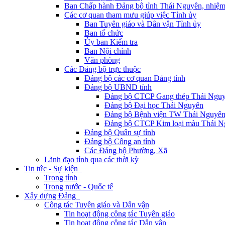
Ban Chấp hành Đảng bộ tỉnh Thái Nguyên, nhiệm
Các cơ quan tham mưu giúp việc Tỉnh ủy
Ban Tuyên giáo và Dân vận Tỉnh ủy
Ban tổ chức
Ủy ban Kiểm tra
Ban Nội chính
Văn phòng
Các Đảng bộ trực thuộc
Đảng bộ các cơ quan Đảng tỉnh
Đảng bộ UBND tỉnh
Đảng bộ CTCP Gang thép Thái Ngu
Đảng bộ Đại học Thái Nguyên
Đảng bộ Bệnh viện TW Thái Nguyê
Đảng bộ CTCP Kim loại màu Thái N
Đảng bộ Quân sự tỉnh
Đảng bộ Công an tỉnh
Các Đảng bộ Phường, Xã
Lãnh đạo tỉnh qua các thời kỳ
Tin tức - Sự kiện
Trong tỉnh
Trong nước - Quốc tế
Xây dựng Đảng
Công tác Tuyên giáo và Dân vận
Tin hoạt động công tác Tuyên giáo
Tin hoạt động công tác Dân vận