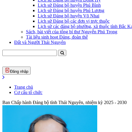
Lịch sử Đảng bộ huyện Phú Bình
Lịch sử Đảng bộ huyện Phú Lương
Lịch sử Đảng bộ huyện Võ Nhai
Lịch sử Đảng bộ các đơn vị trực thuộc
Lịch sử các đảng bộ phường, xã thuộc tỉnh Bắc Kạ
Sách, bài viết của tổng bí thư Nguyễn Phú Trọng
Tài liệu sinh hoạt Đảng, đoàn thể
Đất và Người Thái Nguyên
Đăng nhập
Trang chủ
Cơ cấu tổ chức
Ban Chấp hành Đảng bộ tỉnh Thái Nguyên, nhiệm kỳ 2025 - 2030