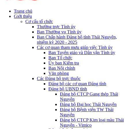
Trang chủ
Giới thiệu
Cơ cấu tổ chức
Thường trực Tỉnh ủy
Ban Thường vụ Tỉnh ủy
Ban Chấp hành Đảng bộ tỉnh Thái Nguyên,
nhiệm kỳ 2020 - 2025
Các cơ quan tham mưu giúp việc Tỉnh ủy
Ban Tuyên giáo và Dân vận Tỉnh ủy
Ban Tổ chức
Ủy ban Kiểm tra
Ban Nội chính
Văn phòng
Các Đảng bộ trực thuộc
Đảng bộ các cơ quan Đảng tỉnh
Đảng bộ UBND tỉnh
Đảng bộ CTCP Gang thép Thái
Nguyên
Đảng bộ Đại học Thái Nguyên
Đảng bộ Bệnh viện TW Thái
Nguyên
Đảng bộ CTCP Kim loại màu Thái
Nguyên - Vimico