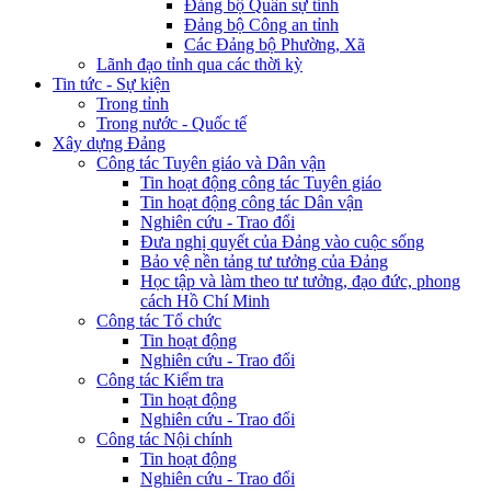
Đảng bộ Quân sự tỉnh
Đảng bộ Công an tỉnh
Các Đảng bộ Phường, Xã
Lãnh đạo tỉnh qua các thời kỳ
Tin tức - Sự kiện
Trong tỉnh
Trong nước - Quốc tế
Xây dựng Đảng
Công tác Tuyên giáo và Dân vận
Tin hoạt động công tác Tuyên giáo
Tin hoạt động công tác Dân vận
Nghiên cứu - Trao đổi
Đưa nghị quyết của Đảng vào cuộc sống
Bảo vệ nền tảng tư tưởng của Đảng
Học tập và làm theo tư tưởng, đạo đức, phong
cách Hồ Chí Minh
Công tác Tổ chức
Tin hoạt động
Nghiên cứu - Trao đổi
Công tác Kiểm tra
Tin hoạt động
Nghiên cứu - Trao đổi
Công tác Nội chính
Tin hoạt động
Nghiên cứu - Trao đổi