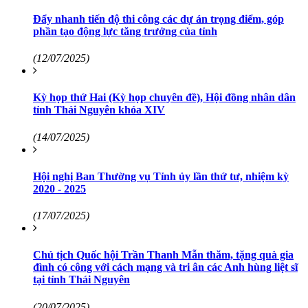
Đẩy nhanh tiến độ thi công các dự án trọng điểm, góp
phần tạo động lực tăng trưởng của tỉnh
(12/07/2025)
Kỳ họp thứ Hai (Kỳ họp chuyên đề), Hội đồng nhân dân
tỉnh Thái Nguyên khóa XIV
(14/07/2025)
Hội nghị Ban Thường vụ Tỉnh ủy lần thứ tư, nhiệm kỳ
2020 - 2025
(17/07/2025)
Chủ tịch Quốc hội Trần Thanh Mẫn thăm, tặng quà gia
đình có công với cách mạng và tri ân các Anh hùng liệt sĩ
tại tỉnh Thái Nguyên
(20/07/2025)