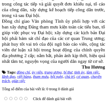
trong công tác tiếp và giải quyết đơn khiếu nại, tố cáo
của công dân, xây dựng kế hoạch tiếp công dân trước,
trong và sau Đại hội.
Đồng chí giao Văn phòng Tỉnh ủy phối hợp với các
ban xây dựng Đảng tham mưu kiện toàn các tiểu ban, tổ
giúp việc phục vụ Đại hội; xây dựng các kịch bản Đại
hội phải bám sát chỉ đạo của các cơ quan Trung ương;
phát huy tốt vai trò của đội ngũ báo cáo viên, cộng tác
viên dư luận xã hội trong hoạt động của chính quyền
địa phương 2 cấp; nắm bắt, phản ánh kịp thời, hiệu quả
nhất tâm tư, nguyện vọng của người dân ngay từ cơ sở.
Thu Hương
Tags:
đồng chí
,
ủy viên
,
trung ương
,
bí thư
,
tỉnh ủy
,
làm việc
,
lãnh đạo
,
việt hùng
,
tham mưu
,
hội nghị
,
chủ trì
,
cơ quan
,
chuyên
trách
,
giúp việc
Tổng số điểm của bài viết là: 0 trong 0 đánh giá
Click để đánh giá bài viết