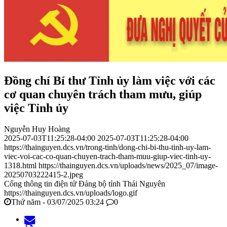
Đồng chí Bí thư Tỉnh ủy làm việc với các
cơ quan chuyên trách tham mưu, giúp
việc Tỉnh ủy
Nguyễn Huy Hoàng
2025-07-03T11:25:28-04:00
2025-07-03T11:25:28-04:00
https://thainguyen.dcs.vn/trong-tinh/dong-chi-bi-thu-tinh-uy-lam-
viec-voi-cac-co-quan-chuyen-trach-tham-muu-giup-viec-tinh-uy-
1318.html
https://thainguyen.dcs.vn/uploads/news/2025_07/image-
20250703222415-2.jpeg
Cổng thông tin điện tử Đảng bộ tỉnh Thái Nguyên
https://thainguyen.dcs.vn/uploads/logo.gif
Thứ năm - 03/07/2025 03:24
0