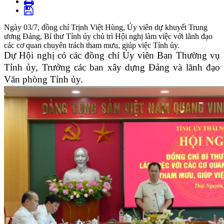
Ngày 03/7, đồng chí Trịnh Việt Hùng, Ủy viên dự khuyết Trung
ương Đảng, Bí thư Tỉnh ủy chủ trì Hội nghị làm việc với lãnh đạo
các cơ quan chuyên trách tham mưu, giúp việc Tỉnh ủy.
Dự Hội nghị có các đồng chí Ủy viên Ban Thường vụ
Tỉnh ủy, Trưởng các ban xây dựng Đảng và lãnh đạo
Văn phòng Tỉnh ủy.