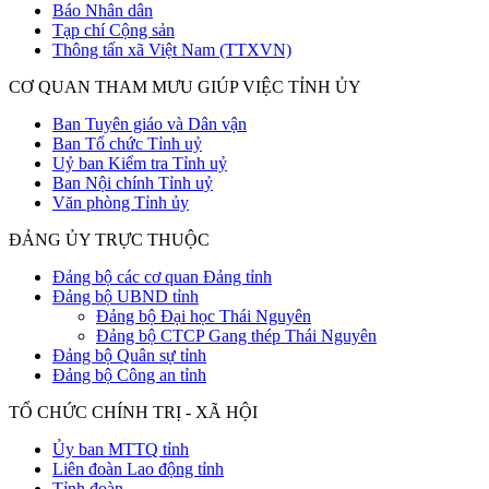
Báo Nhân dân
Tạp chí Cộng sản
Thông tấn xã Việt Nam (TTXVN)
CƠ QUAN THAM MƯU GIÚP VIỆC TỈNH ỦY
Ban Tuyên giáo và Dân vận
Ban Tổ chức Tỉnh uỷ
Uỷ ban Kiểm tra Tỉnh uỷ
Ban Nội chính Tỉnh uỷ
Văn phòng Tỉnh ủy
ĐẢNG ỦY TRỰC THUỘC
Đảng bộ các cơ quan Đảng tỉnh
Đảng bộ UBND tỉnh
Đảng bộ Đại học Thái Nguyên
Đảng bộ CTCP Gang thép Thái Nguyên
Đảng bộ Quân sự tỉnh
Đảng bộ Công an tỉnh
TỔ CHỨC CHÍNH TRỊ - XÃ HỘI
Ủy ban MTTQ tỉnh
Liên đoàn Lao động tỉnh
Tỉnh đoàn