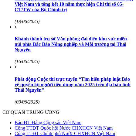
Việt Nam và tổng kết 10 năm thực hiện Chỉ thị số 05-
CT/TW của Bộ Chính trị
(18/06/2025)
Khánh thành trụ sở Văn phòng đại diện khu vực miền
núi phía Bắc Báo Nông nghiệp và Môi trường tại Thái
Nguyên
(16/06/2025)
Phát động Cuộc thi trực tuyến “Tìm hiểu pháp luật Bảo
vệ quyền lợi người tiêu dùng năm 2025 trên địa bàn tỉnh
Thái Nguyên”
(09/06/2025)
CƠ QUAN TRUNG ƯƠNG
Báo ĐT Đảng Cộng sản Việt Nam
Cổng TTĐT Quốc hội Nước CHXHCN Việt Nam
Cổng TTĐT Chính phủ Nước CHXHCN Việt Nam