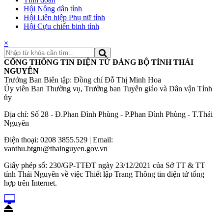
Hội Nông dân tỉnh
Hội Liên hiệp Phụ nữ tỉnh
Hội Cựu chiến binh tỉnh
×
CỔNG THÔNG TIN ĐIỆN TỬ ĐẢNG BỘ TỈNH THÁI
NGUYÊN
Trưởng Ban Biên tập: Đồng chí Đỗ Thị Minh Hoa
Ủy viên Ban Thường vụ, Trưởng ban Tuyên giáo và Dân vận Tỉnh
ủy
Địa chỉ: Số 28 - Đ.Phan Đình Phùng - P.Phan Đình Phùng - T.Thái
Nguyên
Điện thoại: 0208 3855.529 | Email:
vanthu.btgtu@thainguyen.gov.vn
Giấy phép số: 230/GP-TTĐT ngày 23/12/2021 của Sở TT & TT
tỉnh Thái Nguyên về việc Thiết lập Trang Thông tin điện tử tổng
hợp trên Internet.