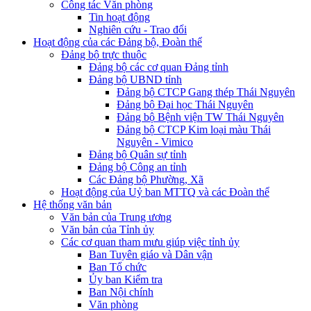
Công tác Văn phòng
Tin hoạt động
Nghiên cứu - Trao đổi
Hoạt động của các Đảng bộ, Đoàn thể
Đảng bộ trực thuộc
Đảng bộ các cơ quan Đảng tỉnh
Đảng bộ UBND tỉnh
Đảng bộ CTCP Gang thép Thái Nguyên
Đảng bộ Đại học Thái Nguyên
Đảng bộ Bệnh viện TW Thái Nguyên
Đảng bộ CTCP Kim loại màu Thái
Nguyên - Vimico
Đảng bộ Quân sự tỉnh
Đảng bộ Công an tỉnh
Các Đảng bộ Phường, Xã
Hoạt động của Uỷ ban MTTQ và các Đoàn thể
Hệ thống văn bản
Văn bản của Trung ương
Văn bản của Tỉnh ủy
Các cơ quan tham mưu giúp việc tỉnh ủy
Ban Tuyên giáo và Dân vận
Ban Tổ chức
Ủy ban Kiểm tra
Ban Nội chính
Văn phòng