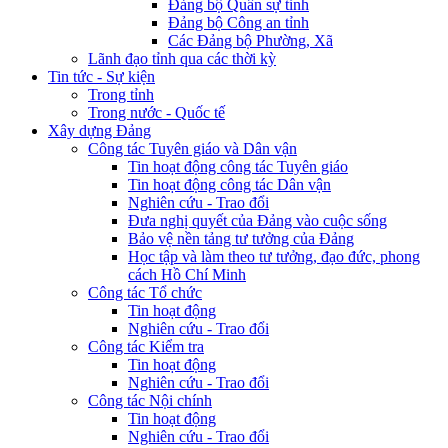
Đảng bộ Quân sự tỉnh
Đảng bộ Công an tỉnh
Các Đảng bộ Phường, Xã
Lãnh đạo tỉnh qua các thời kỳ
Tin tức - Sự kiện
Trong tỉnh
Trong nước - Quốc tế
Xây dựng Đảng
Công tác Tuyên giáo và Dân vận
Tin hoạt động công tác Tuyên giáo
Tin hoạt động công tác Dân vận
Nghiên cứu - Trao đổi
Đưa nghị quyết của Đảng vào cuộc sống
Bảo vệ nền tảng tư tưởng của Đảng
Học tập và làm theo tư tưởng, đạo đức, phong
cách Hồ Chí Minh
Công tác Tổ chức
Tin hoạt động
Nghiên cứu - Trao đổi
Công tác Kiểm tra
Tin hoạt động
Nghiên cứu - Trao đổi
Công tác Nội chính
Tin hoạt động
Nghiên cứu - Trao đổi