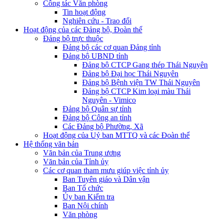
Công tác Văn phòng
Tin hoạt động
Nghiên cứu - Trao đổi
Hoạt động của các Đảng bộ, Đoàn thể
Đảng bộ trực thuộc
Đảng bộ các cơ quan Đảng tỉnh
Đảng bộ UBND tỉnh
Đảng bộ CTCP Gang thép Thái Nguyên
Đảng bộ Đại học Thái Nguyên
Đảng bộ Bệnh viện TW Thái Nguyên
Đảng bộ CTCP Kim loại màu Thái
Nguyên - Vimico
Đảng bộ Quân sự tỉnh
Đảng bộ Công an tỉnh
Các Đảng bộ Phường, Xã
Hoạt động của Uỷ ban MTTQ và các Đoàn thể
Hệ thống văn bản
Văn bản của Trung ương
Văn bản của Tỉnh ủy
Các cơ quan tham mưu giúp việc tỉnh ủy
Ban Tuyên giáo và Dân vận
Ban Tổ chức
Ủy ban Kiểm tra
Ban Nội chính
Văn phòng