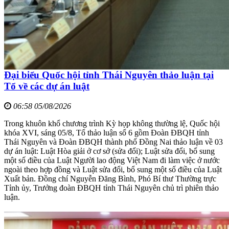
Đại biểu Quốc hội tỉnh Thái Nguyên thảo luận tại
Tổ về các dự án luật
06:58 05/08/2026
Trong khuôn khổ chương trình Kỳ họp không thường lệ, Quốc hội
khóa XVI, sáng 05/8, Tổ thảo luận số 6 gồm Đoàn ĐBQH tỉnh
Thái Nguyên và Đoàn ĐBQH thành phố Đồng Nai thảo luận về 03
dự án luật: Luật Hòa giải ở cơ sở (sửa đổi); Luật sửa đổi, bổ sung
một số điều của Luật Người lao động Việt Nam đi làm việc ở nước
ngoài theo hợp đồng và Luật sửa đổi, bổ sung một số điều của Luật
Xuất bản. Đồng chí Nguyễn Đăng Bình, Phó Bí thư Thường trực
Tỉnh ủy, Trưởng đoàn ĐBQH tỉnh Thái Nguyên chủ trì phiên thảo
luận.