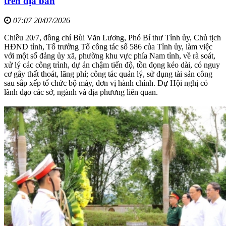
trên địa bàn
07:07 20/07/2026
Chiều 20/7, đồng chí Bùi Văn Lương, Phó Bí thư Tỉnh ủy, Chủ tịch
HĐND tỉnh, Tổ trưởng Tổ công tác số 586 của Tỉnh ủy, làm việc
với một số đảng ủy xã, phường khu vực phía Nam tỉnh, về rà soát,
xử lý các công trình, dự án chậm tiến độ, tồn đọng kéo dài, có nguy
cơ gây thất thoát, lãng phí; công tác quản lý, sử dụng tài sản công
sau sắp xếp tổ chức bộ máy, đơn vị hành chính. Dự Hội nghị có
lãnh đạo các sở, ngành và địa phương liên quan.