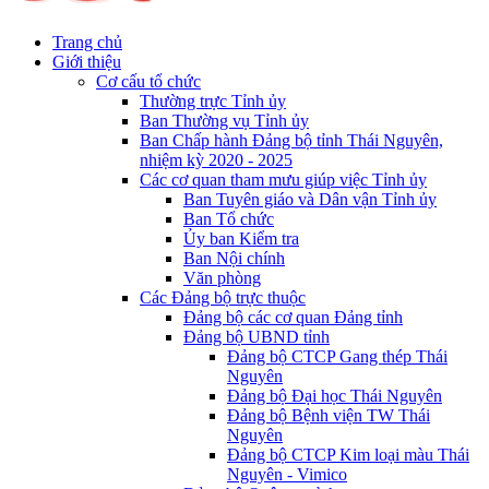
Trang chủ
Giới thiệu
Cơ cấu tổ chức
Thường trực Tỉnh ủy
Ban Thường vụ Tỉnh ủy
Ban Chấp hành Đảng bộ tỉnh Thái Nguyên,
nhiệm kỳ 2020 - 2025
Các cơ quan tham mưu giúp việc Tỉnh ủy
Ban Tuyên giáo và Dân vận Tỉnh ủy
Ban Tổ chức
Ủy ban Kiểm tra
Ban Nội chính
Văn phòng
Các Đảng bộ trực thuộc
Đảng bộ các cơ quan Đảng tỉnh
Đảng bộ UBND tỉnh
Đảng bộ CTCP Gang thép Thái
Nguyên
Đảng bộ Đại học Thái Nguyên
Đảng bộ Bệnh viện TW Thái
Nguyên
Đảng bộ CTCP Kim loại màu Thái
Nguyên - Vimico