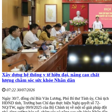
Xây dựng hệ thống y tế hiện đại, nâng cao chất
lượng chăm sóc sức khỏe Nhân dân
07:22 30/07/2026
Ngày 30/7, đồng chí Bùi Văn Lương, Phó Bí thư Tỉnh ủy, Chủ tịch
HĐND tỉnh, Trưởng ban Chỉ đạo thực hiện Nghị quyết số 72-
NQ/TW, ngày 09/9/2025 của Bộ Chính trị về một số giải pháp đột
phá, tăng cường bảo vệ, chăm sóc và nâng cao sức khỏe Nhân dân