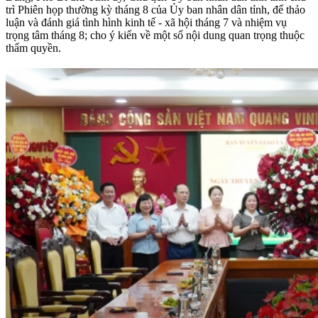
trì Phiên họp thường kỳ tháng 8 của Ủy ban nhân dân tỉnh, để thảo
luận và đánh giá tình hình kinh tế - xã hội tháng 7 và nhiệm vụ
trọng tâm tháng 8; cho ý kiến về một số nội dung quan trọng thuộc
thẩm quyền.