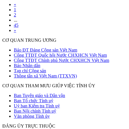
«
1
2
...
45
»
CƠ QUAN TRUNG ƯƠNG
Báo ĐT Đảng Cộng sản Việt Nam
Cổng TTĐT Quốc hội Nước CHXHCN Việt Nam
Cổng TTĐT Chính phủ Nước CHXHCN Việt Nam
Báo Nhân dân
Tạp chí Cộng sản
Thông tấn xã Việt Nam (TTXVN)
CƠ QUAN THAM MƯU GIÚP VIỆC TỈNH ỦY
Ban Tuyên giáo và Dân vận
Ban Tổ chức Tỉnh uỷ
Uỷ ban Kiểm tra Tỉnh uỷ
Ban Nội chính Tỉnh uỷ
Văn phòng Tỉnh ủy
ĐẢNG ỦY TRỰC THUỘC