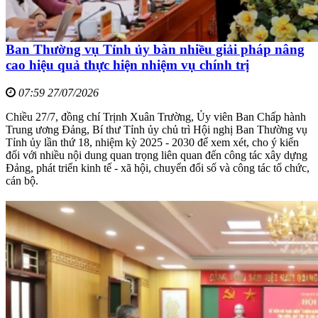
Ban Thường vụ Tỉnh ủy bàn nhiều giải pháp nâng
cao hiệu quả thực hiện nhiệm vụ chính trị
07:59 27/07/2026
Chiều 27/7, đồng chí Trịnh Xuân Trường, Ủy viên Ban Chấp hành
Trung ương Đảng, Bí thư Tỉnh ủy chủ trì Hội nghị Ban Thường vụ
Tỉnh ủy lần thứ 18, nhiệm kỳ 2025 - 2030 để xem xét, cho ý kiến
đối với nhiều nội dung quan trọng liên quan đến công tác xây dựng
Đảng, phát triển kinh tế - xã hội, chuyển đổi số và công tác tổ chức,
cán bộ.