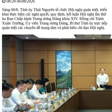
08:20 06/08/2026
Sáng 06/8, Tỉnh ủy Thái Nguyên tổ chức Hội nghị quán triệt, triển
khai thực hiện các nghị quyết, quy định, kết luận Hội nghị lần thứ
ba Ban Chấp hành Trung ương Đảng khóa XIV. Đồng chí Trịnh
Xuân Trường, Ủy viên Trung ương Đảng, Bí thư Tỉnh ủy trực tiếp
quán triệt các chuyên đề trọng tâm và phát biểu chỉ đạo Hội nghị.