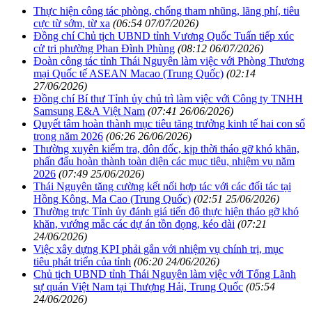
Thực hiện công tác phòng, chống tham nhũng, lãng phí, tiêu
cực từ sớm, từ xa
(06:54 07/07/2026)
Đồng chí Chủ tịch UBND tỉnh Vương Quốc Tuấn tiếp xúc
cử tri phường Phan Đình Phùng
(08:12 06/07/2026)
Đoàn công tác tỉnh Thái Nguyên làm việc với Phòng Thương
mại Quốc tế ASEAN Macao (Trung Quốc)
(02:14
27/06/2026)
Đồng chí Bí thư Tỉnh ủy chủ trì làm việc với Công ty TNHH
Samsung E&A Việt Nam
(07:41 26/06/2026)
Quyết tâm hoàn thành mục tiêu tăng trưởng kinh tế hai con số
trong năm 2026
(06:26 26/06/2026)
Thường xuyên kiểm tra, đôn đốc, kịp thời tháo gỡ khó khăn,
phấn đấu hoàn thành toàn diện các mục tiêu, nhiệm vụ năm
2026
(07:49 25/06/2026)
Thái Nguyên tăng cường kết nối hợp tác với các đối tác tại
Hồng Kông, Ma Cao (Trung Quốc)
(02:51 25/06/2026)
Thường trực Tỉnh ủy đánh giá tiến độ thực hiện tháo gỡ khó
khăn, vướng mắc các dự án tồn đọng, kéo dài
(07:21
24/06/2026)
Việc xây dựng KPI phải gắn với nhiệm vụ chính trị, mục
tiêu phát triển của tỉnh
(06:20 24/06/2026)
Chủ tịch UBND tỉnh Thái Nguyên làm việc với Tổng Lãnh
sự quán Việt Nam tại Thượng Hải, Trung Quốc
(05:54
24/06/2026)