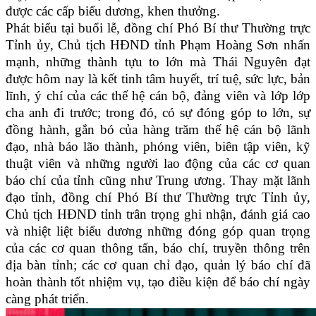
được các cấp biểu dương, khen thưởng.
Phát biểu tại buổi lễ, đồng chí Phó Bí thư Thường trực
Tỉnh ủy, Chủ tịch HĐND tỉnh Phạm Hoàng Sơn nhấn
mạnh, những thành tựu to lớn mà Thái Nguyên đạt
được hôm nay là kết tinh tâm huyết, trí tuệ, sức lực, bản
lĩnh, ý chí của các thế hệ cán bộ, đảng viên và lớp lớp
cha anh đi trước; trong đó, có sự đóng góp to lớn, sự
đồng hành, gắn bó của hàng trăm thế hệ cán bộ lãnh
đạo, nhà báo lão thành, phóng viên, biên tập viên, kỹ
thuật viên và những người lao động của các cơ quan
báo chí của tỉnh cũng như Trung ương. Thay mặt lãnh
đạo tỉnh, đồng chí Phó Bí thư Thường trực Tỉnh ủy,
Chủ tịch HĐND tỉnh trân trọng ghi nhận, đánh giá cao
và nhiệt liệt biểu dương những đóng góp quan trọng
của các cơ quan thông tấn, báo chí, truyền thông trên
địa bàn tỉnh; các cơ quan chỉ đạo, quản lý báo chí đã
hoàn thành tốt nhiệm vụ, tạo điều kiện để báo chí ngày
càng phát triển.