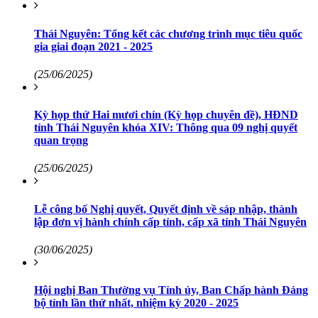
Thái Nguyên: Tổng kết các chương trình mục tiêu quốc
gia giai đoạn 2021 - 2025
(25/06/2025)
Kỳ họp thứ Hai mươi chín (Kỳ họp chuyên đề), HĐND
tỉnh Thái Nguyên khóa XIV: Thông qua 09 nghị quyết
quan trọng
(25/06/2025)
Lễ công bố Nghị quyết, Quyết định về sáp nhập, thành
lập đơn vị hành chính cấp tỉnh, cấp xã tỉnh Thái Nguyên
(30/06/2025)
Hội nghị Ban Thường vụ Tỉnh ủy, Ban Chấp hành Đảng
bộ tỉnh lần thứ nhất, nhiệm kỳ 2020 - 2025