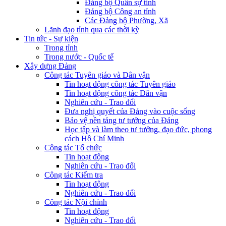
Đảng bộ Quân sự tỉnh
Đảng bộ Công an tỉnh
Các Đảng bộ Phường, Xã
Lãnh đạo tỉnh qua các thời kỳ
Tin tức - Sự kiện
Trong tỉnh
Trong nước - Quốc tế
Xây dựng Đảng
Công tác Tuyên giáo và Dân vận
Tin hoạt động công tác Tuyên giáo
Tin hoạt động công tác Dân vận
Nghiên cứu - Trao đổi
Đưa nghị quyết của Đảng vào cuộc sống
Bảo vệ nền tảng tư tưởng của Đảng
Học tập và làm theo tư tưởng, đạo đức, phong
cách Hồ Chí Minh
Công tác Tổ chức
Tin hoạt động
Nghiên cứu - Trao đổi
Công tác Kiểm tra
Tin hoạt động
Nghiên cứu - Trao đổi
Công tác Nội chính
Tin hoạt động
Nghiên cứu - Trao đổi