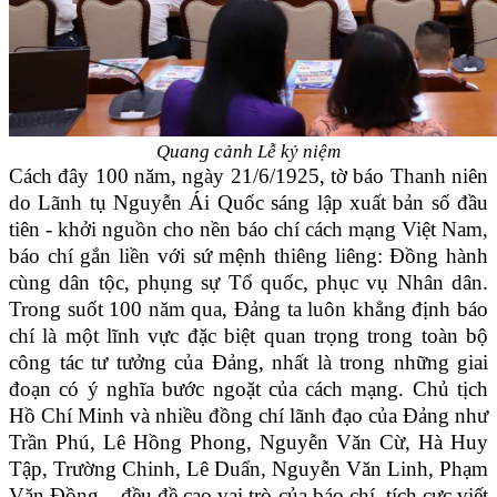
Quang cảnh Lễ kỷ niệm
Cách đây 100 năm, ngày 21/6/1925, tờ báo Thanh niên
do Lãnh tụ Nguyễn Ái Quốc sáng lập xuất bản số đầu
tiên - khởi nguồn cho nền báo chí cách mạng Việt Nam,
báo chí gắn liền với sứ mệnh thiêng liêng: Đồng hành
cùng dân tộc, phụng sự Tổ quốc, phục vụ Nhân dân.
Trong suốt 100 năm qua, Đảng ta luôn khẳng định báo
chí là một lĩnh vực đặc biệt quan trọng trong toàn bộ
công tác tư tưởng của Đảng, nhất là trong những giai
đoạn có ý nghĩa bước ngoặt của cách mạng. Chủ tịch
Hồ Chí Minh và nhiều đồng chí lãnh đạo của Đảng như
Trần Phú, Lê Hồng Phong, Nguyễn Văn Cừ, Hà Huy
Tập, Trường Chinh, Lê Duẩn, Nguyễn Văn Linh, Phạm
Văn Đồng... đều đề cao vai trò của báo chí, tích cực viết