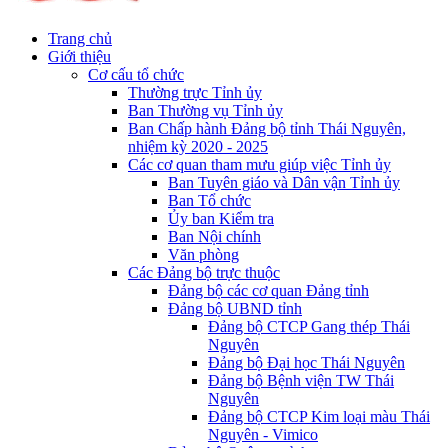
Trang chủ
Giới thiệu
Cơ cấu tổ chức
Thường trực Tỉnh ủy
Ban Thường vụ Tỉnh ủy
Ban Chấp hành Đảng bộ tỉnh Thái Nguyên,
nhiệm kỳ 2020 - 2025
Các cơ quan tham mưu giúp việc Tỉnh ủy
Ban Tuyên giáo và Dân vận Tỉnh ủy
Ban Tổ chức
Ủy ban Kiểm tra
Ban Nội chính
Văn phòng
Các Đảng bộ trực thuộc
Đảng bộ các cơ quan Đảng tỉnh
Đảng bộ UBND tỉnh
Đảng bộ CTCP Gang thép Thái
Nguyên
Đảng bộ Đại học Thái Nguyên
Đảng bộ Bệnh viện TW Thái
Nguyên
Đảng bộ CTCP Kim loại màu Thái
Nguyên - Vimico