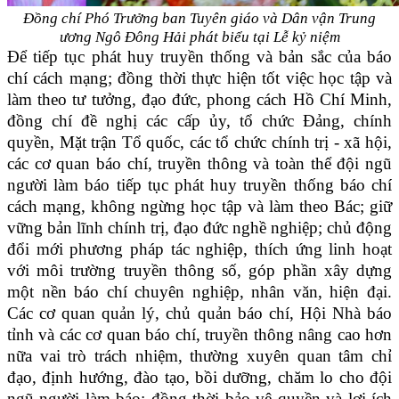
Đồng chí Phó Trưởng ban Tuyên giáo và Dân vận Trung
ương Ngô Đông Hải
phát biểu tại Lễ kỷ niệm
Để tiếp tục phát huy truyền thống và bản sắc của báo
chí cách mạng; đồng thời thực hiện tốt việc học tập và
làm theo tư tưởng, đạo đức, phong cách Hồ Chí Minh,
đồng chí đề nghị các cấp ủy, tổ chức Đảng, chính
quyền, Mặt trận Tổ quốc, các tổ chức chính trị - xã hội,
các cơ quan báo chí, truyền thông và toàn thể đội ngũ
người làm báo tiếp tục phát huy truyền thống báo chí
cách mạng, không ngừng học tập và làm theo Bác; giữ
vững bản lĩnh chính trị, đạo đức nghề nghiệp; chủ động
đổi mới phương pháp tác nghiệp, thích ứng linh hoạt
với môi trường truyền thông số, góp phần xây dựng
một nền báo chí chuyên nghiệp, nhân văn, hiện đại.
Các cơ quan quản lý, chủ quản báo chí, Hội Nhà báo
tỉnh và các cơ quan báo chí, truyền thông nâng cao hơn
nữa vai trò trách nhiệm, thường xuyên quan tâm chỉ
đạo, định hướng, đào tạo, bồi dưỡng, chăm lo cho đội
ngũ người làm báo; đồng thời bảo vệ quyền và lợi ích