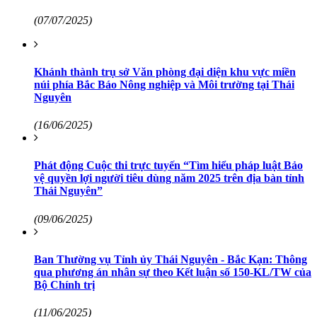
(07/07/2025)
Khánh thành trụ sở Văn phòng đại diện khu vực miền
núi phía Bắc Báo Nông nghiệp và Môi trường tại Thái
Nguyên
(16/06/2025)
Phát động Cuộc thi trực tuyến “Tìm hiểu pháp luật Bảo
vệ quyền lợi người tiêu dùng năm 2025 trên địa bàn tỉnh
Thái Nguyên”
(09/06/2025)
Ban Thường vụ Tỉnh ủy Thái Nguyên - Bắc Kạn: Thông
qua phương án nhân sự theo Kết luận số 150-KL/TW của
Bộ Chính trị
(11/06/2025)