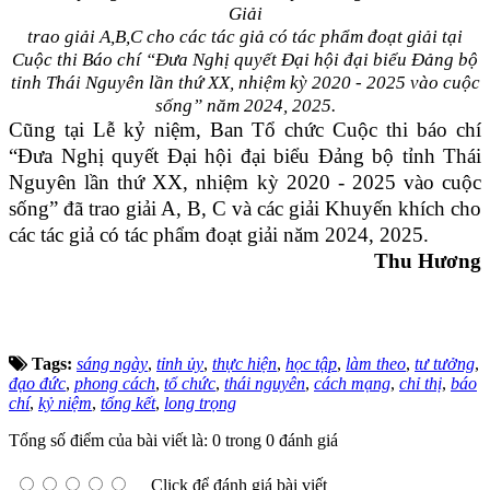
Giải
trao giải A,B,C cho các tác giả có tác phẩm đoạt giải tại
Cuộc thi Báo chí “Đưa Nghị quyết Đại hội đại biểu Đảng bộ
tỉnh Thái Nguyên lần thứ XX, nhiệm kỳ 2020 - 2025 vào cuộc
sống” năm 2024, 2025.
Cũng tại Lễ kỷ niệm, Ban Tổ chức Cuộc thi báo chí
“Đưa Nghị quyết Đại hội đại biểu Đảng bộ tỉnh Thái
Nguyên lần thứ XX, nhiệm kỳ 2020 - 2025 vào cuộc
sống” đã trao giải A, B, C và các giải Khuyến khích cho
các tác giả có tác phẩm đoạt giải năm 2024, 2025.
Thu Hương
Tags:
sáng ngày
,
tỉnh ủy
,
thực hiện
,
học tập
,
làm theo
,
tư tưởng
,
đạo đức
,
phong cách
,
tổ chức
,
thái nguyên
,
cách mạng
,
chỉ thị
,
báo
chí
,
kỷ niệm
,
tổng kết
,
long trọng
Tổng số điểm của bài viết là: 0 trong 0 đánh giá
Click để đánh giá bài viết