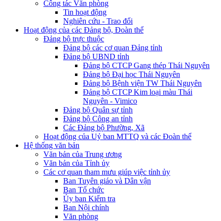
Công tác Văn phòng
Tin hoạt động
Nghiên cứu - Trao đổi
Hoạt động của các Đảng bộ, Đoàn thể
Đảng bộ trực thuộc
Đảng bộ các cơ quan Đảng tỉnh
Đảng bộ UBND tỉnh
Đảng bộ CTCP Gang thép Thái Nguyên
Đảng bộ Đại học Thái Nguyên
Đảng bộ Bệnh viện TW Thái Nguyên
Đảng bộ CTCP Kim loại màu Thái
Nguyên - Vimico
Đảng bộ Quân sự tỉnh
Đảng bộ Công an tỉnh
Các Đảng bộ Phường, Xã
Hoạt động của Uỷ ban MTTQ và các Đoàn thể
Hệ thống văn bản
Văn bản của Trung ương
Văn bản của Tỉnh ủy
Các cơ quan tham mưu giúp việc tỉnh ủy
Ban Tuyên giáo và Dân vận
Ban Tổ chức
Ủy ban Kiểm tra
Ban Nội chính
Văn phòng