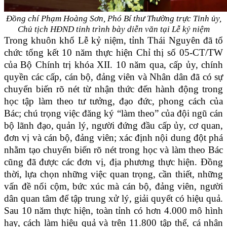
Đồng chí Phạm Hoàng Sơn, Phó Bí thư Thường trực Tỉnh ủy,
Chủ tịch HĐND tỉnh trình bày diễn văn tại Lễ kỷ niệm
Trong khuôn khổ Lễ kỷ niệm, tỉnh Thái Nguyên đã tổ
chức tổng kết 10 năm thực hiện Chỉ thị số 05-CT/TW
của Bộ Chính trị khóa XII. 10 năm qua, cấp ủy, chính
quyền các cấp, cán bộ, đảng viên và Nhân dân đã có sự
chuyển biến rõ nét từ nhận thức đến hành động trong
học tập làm theo tư tưởng, đạo đức, phong cách của
Bác; chú trọng việc đăng ký “làm theo” của đội ngũ cán
bộ lãnh đạo, quản lý, người đứng đầu cấp ủy, cơ quan,
đơn vị và cán bộ, đảng viên; xác định nội dung đột phá
nhằm tạo chuyển biến rõ nét trong học và làm theo Bác
cũng đã được các đơn vị, địa phương thực hiện. Đồng
thời, lựa chọn những việc quan trọng, cần thiết, những
vấn đề nổi cộm, bức xúc mà cán bộ, đảng viên, người
dân quan tâm để tập trung xử lý, giải quyết có hiệu quả.
Sau 10 năm thực hiện, toàn tỉnh có hơn 4.000 mô hình
hay, cách làm hiệu quả và trên 11.800 tập thể, cá nhân