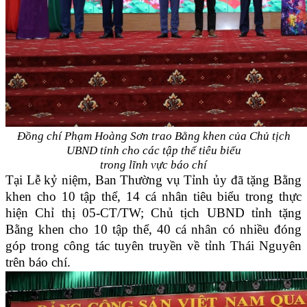
Đồng chí Phạm Hoàng Sơn trao Bằng khen của Chủ tịch
UBND tỉnh cho các tập thể tiêu biểu
trong lĩnh vực báo chí
Tại Lễ kỷ niệm, Ban Thường vụ Tỉnh ủy đã tặng Bằng
khen cho 10 tập thể, 14 cá nhân tiêu biểu trong thực
hiện Chỉ thị 05-CT/TW; Chủ tịch UBND tỉnh tặng
Bằng khen cho 10 tập thể, 40 cá nhân có nhiều đóng
góp trong công tác tuyên truyền về tỉnh Thái Nguyên
trên báo chí.