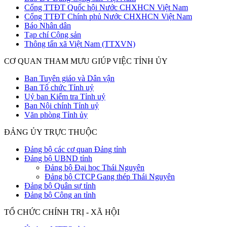
Cổng TTĐT Quốc hội Nước CHXHCN Việt Nam
Cổng TTĐT Chính phủ Nước CHXHCN Việt Nam
Báo Nhân dân
Tạp chí Cộng sản
Thông tấn xã Việt Nam (TTXVN)
CƠ QUAN THAM MƯU GIÚP VIỆC TỈNH ỦY
Ban Tuyên giáo và Dân vận
Ban Tổ chức Tỉnh uỷ
Uỷ ban Kiểm tra Tỉnh uỷ
Ban Nội chính Tỉnh uỷ
Văn phòng Tỉnh ủy
ĐẢNG ỦY TRỰC THUỘC
Đảng bộ các cơ quan Đảng tỉnh
Đảng bộ UBND tỉnh
Đảng bộ Đại học Thái Nguyên
Đảng bộ CTCP Gang thép Thái Nguyên
Đảng bộ Quân sự tỉnh
Đảng bộ Công an tỉnh
TỔ CHỨC CHÍNH TRỊ - XÃ HỘI