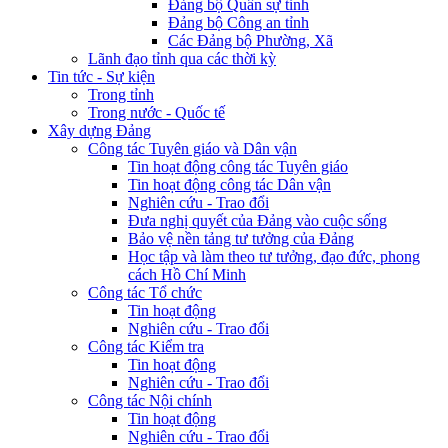
Đảng bộ Quân sự tỉnh
Đảng bộ Công an tỉnh
Các Đảng bộ Phường, Xã
Lãnh đạo tỉnh qua các thời kỳ
Tin tức - Sự kiện
Trong tỉnh
Trong nước - Quốc tế
Xây dựng Đảng
Công tác Tuyên giáo và Dân vận
Tin hoạt động công tác Tuyên giáo
Tin hoạt động công tác Dân vận
Nghiên cứu - Trao đổi
Đưa nghị quyết của Đảng vào cuộc sống
Bảo vệ nền tảng tư tưởng của Đảng
Học tập và làm theo tư tưởng, đạo đức, phong
cách Hồ Chí Minh
Công tác Tổ chức
Tin hoạt động
Nghiên cứu - Trao đổi
Công tác Kiểm tra
Tin hoạt động
Nghiên cứu - Trao đổi
Công tác Nội chính
Tin hoạt động
Nghiên cứu - Trao đổi