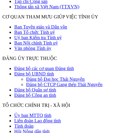
Tạp chí Cộng sản
Thông tấn xã Việt Nam (TTXVN)
CƠ QUAN THAM MƯU GIÚP VIỆC TỈNH ỦY
Ban Tuyên giáo và Dân vận
Ban Tổ chức Tỉnh uỷ
Uỷ ban Kiểm tra Tỉnh uỷ
Ban Nội chính Tỉnh uỷ
Văn phòng Tỉnh ủy
ĐẢNG ỦY TRỰC THUỘC
Đảng bộ các cơ quan Đảng tỉnh
Đảng bộ UBND tỉnh
Đảng bộ Đại học Thái Nguyên
Đảng bộ CTCP Gang thép Thái Nguyên
Đảng bộ Quân sự tỉnh
Đảng bộ Công an tỉnh
TỔ CHỨC CHÍNH TRỊ - XÃ HỘI
Ủy ban MTTQ tỉnh
Liên đoàn Lao động tỉnh
Tỉnh đoàn
Hội Nông dân tỉnh