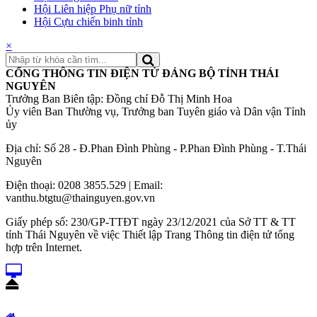
Hội Liên hiệp Phụ nữ tỉnh
Hội Cựu chiến binh tỉnh
×
CỔNG THÔNG TIN ĐIỆN TỬ ĐẢNG BỘ TỈNH THÁI
NGUYÊN
Trưởng Ban Biên tập: Đồng chí Đỗ Thị Minh Hoa
Ủy viên Ban Thường vụ, Trưởng ban Tuyên giáo và Dân vận Tỉnh
ủy
Địa chỉ: Số 28 - Đ.Phan Đình Phùng - P.Phan Đình Phùng - T.Thái
Nguyên
Điện thoại: 0208 3855.529 | Email:
vanthu.btgtu@thainguyen.gov.vn
Giấy phép số: 230/GP-TTĐT ngày 23/12/2021 của Sở TT & TT
tỉnh Thái Nguyên về việc Thiết lập Trang Thông tin điện tử tổng
hợp trên Internet.