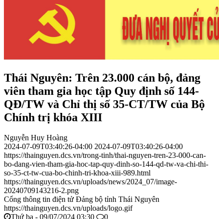
Thái Nguyên: Trên 23.000 cán bộ, đảng
viên tham gia học tập Quy định số 144-
QĐ/TW và Chỉ thị số 35-CT/TW của Bộ
Chính trị khóa XIII
Nguyễn Huy Hoàng
2024-07-09T03:40:26-04:00
2024-07-09T03:40:26-04:00
https://thainguyen.dcs.vn/trong-tinh/thai-nguyen-tren-23-000-can-
bo-dang-vien-tham-gia-hoc-tap-quy-dinh-so-144-qd-tw-va-chi-thi-
so-35-ct-tw-cua-bo-chinh-tri-khoa-xiii-989.html
https://thainguyen.dcs.vn/uploads/news/2024_07/image-
20240709143216-2.png
Cổng thông tin điện tử Đảng bộ tỉnh Thái Nguyên
https://thainguyen.dcs.vn/uploads/logo.gif
Thứ ba - 09/07/2024 03:30
0