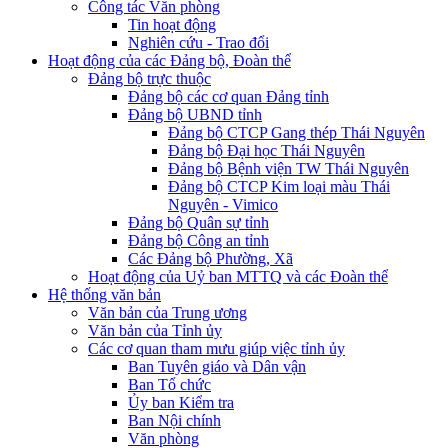
Công tác Văn phòng
Tin hoạt động
Nghiên cứu - Trao đổi
Hoạt động của các Đảng bộ, Đoàn thể
Đảng bộ trực thuộc
Đảng bộ các cơ quan Đảng tỉnh
Đảng bộ UBND tỉnh
Đảng bộ CTCP Gang thép Thái Nguyên
Đảng bộ Đại học Thái Nguyên
Đảng bộ Bệnh viện TW Thái Nguyên
Đảng bộ CTCP Kim loại màu Thái
Nguyên - Vimico
Đảng bộ Quân sự tỉnh
Đảng bộ Công an tỉnh
Các Đảng bộ Phường, Xã
Hoạt động của Uỷ ban MTTQ và các Đoàn thể
Hệ thống văn bản
Văn bản của Trung ương
Văn bản của Tỉnh ủy
Các cơ quan tham mưu giúp việc tỉnh ủy
Ban Tuyên giáo và Dân vận
Ban Tổ chức
Ủy ban Kiểm tra
Ban Nội chính
Văn phòng