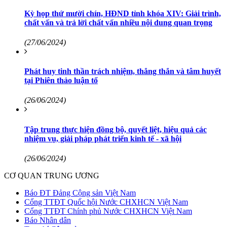
Kỳ họp thứ mười chín, HĐND tỉnh khóa XIV: Giải trình,
chất vấn và trả lời chất vấn nhiều nội dung quan trọng
(27/06/2024)
Phát huy tinh thần trách nhiệm, thẳng thắn và tâm huyết
tại Phiên thảo luận tổ
(26/06/2024)
Tập trung thực hiện đồng bộ, quyết liệt, hiệu quả các
nhiệm vụ, giải pháp phát triển kinh tế - xã hội
(26/06/2024)
CƠ QUAN TRUNG ƯƠNG
Báo ĐT Đảng Cộng sản Việt Nam
Cổng TTĐT Quốc hội Nước CHXHCN Việt Nam
Cổng TTĐT Chính phủ Nước CHXHCN Việt Nam
Báo Nhân dân