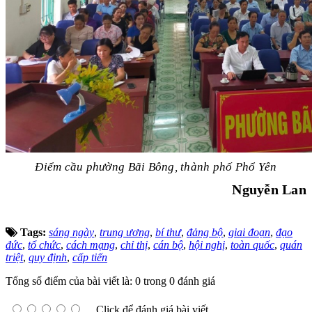
Điểm cầu phường Bãi Bông, thành phố Phổ Yên
Nguyễn Lan
Tags:
sáng ngày
,
trung ương
,
bí thư
,
đảng bộ
,
giai đoạn
,
đạo
đức
,
tổ chức
,
cách mạng
,
chỉ thị
,
cán bộ
,
hội nghị
,
toàn quốc
,
quán
triệt
,
quy định
,
cấp tiến
Tổng số điểm của bài viết là: 0 trong 0 đánh giá
Click để đánh giá bài viết