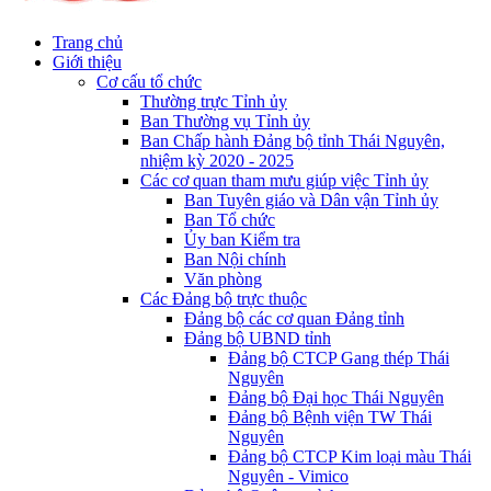
Trang chủ
Giới thiệu
Cơ cấu tổ chức
Thường trực Tỉnh ủy
Ban Thường vụ Tỉnh ủy
Ban Chấp hành Đảng bộ tỉnh Thái Nguyên,
nhiệm kỳ 2020 - 2025
Các cơ quan tham mưu giúp việc Tỉnh ủy
Ban Tuyên giáo và Dân vận Tỉnh ủy
Ban Tổ chức
Ủy ban Kiểm tra
Ban Nội chính
Văn phòng
Các Đảng bộ trực thuộc
Đảng bộ các cơ quan Đảng tỉnh
Đảng bộ UBND tỉnh
Đảng bộ CTCP Gang thép Thái
Nguyên
Đảng bộ Đại học Thái Nguyên
Đảng bộ Bệnh viện TW Thái
Nguyên
Đảng bộ CTCP Kim loại màu Thái
Nguyên - Vimico