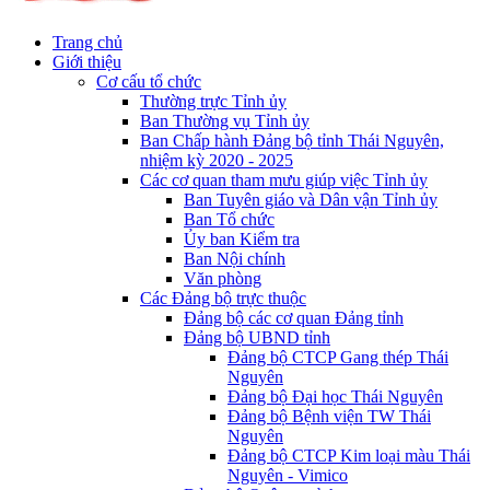
Trang chủ
Giới thiệu
Cơ cấu tổ chức
Thường trực Tỉnh ủy
Ban Thường vụ Tỉnh ủy
Ban Chấp hành Đảng bộ tỉnh Thái Nguyên,
nhiệm kỳ 2020 - 2025
Các cơ quan tham mưu giúp việc Tỉnh ủy
Ban Tuyên giáo và Dân vận Tỉnh ủy
Ban Tổ chức
Ủy ban Kiểm tra
Ban Nội chính
Văn phòng
Các Đảng bộ trực thuộc
Đảng bộ các cơ quan Đảng tỉnh
Đảng bộ UBND tỉnh
Đảng bộ CTCP Gang thép Thái
Nguyên
Đảng bộ Đại học Thái Nguyên
Đảng bộ Bệnh viện TW Thái
Nguyên
Đảng bộ CTCP Kim loại màu Thái
Nguyên - Vimico