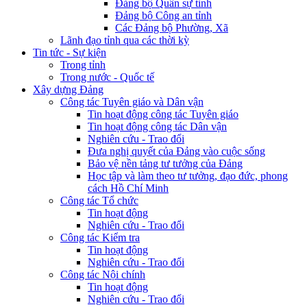
Đảng bộ Quân sự tỉnh
Đảng bộ Công an tỉnh
Các Đảng bộ Phường, Xã
Lãnh đạo tỉnh qua các thời kỳ
Tin tức - Sự kiện
Trong tỉnh
Trong nước - Quốc tế
Xây dựng Đảng
Công tác Tuyên giáo và Dân vận
Tin hoạt động công tác Tuyên giáo
Tin hoạt động công tác Dân vận
Nghiên cứu - Trao đổi
Đưa nghị quyết của Đảng vào cuộc sống
Bảo vệ nền tảng tư tưởng của Đảng
Học tập và làm theo tư tưởng, đạo đức, phong
cách Hồ Chí Minh
Công tác Tổ chức
Tin hoạt động
Nghiên cứu - Trao đổi
Công tác Kiểm tra
Tin hoạt động
Nghiên cứu - Trao đổi
Công tác Nội chính
Tin hoạt động
Nghiên cứu - Trao đổi