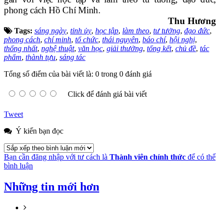
phong cách Hồ Chí Minh.
Thu Hương
Tags:
sáng ngày
,
tỉnh ủy
,
học tập
,
làm theo
,
tư tưởng
,
đạo đức
,
phong cách
,
chí minh
,
tổ chức
,
thái nguyên
,
báo chí
,
hội nghị
,
thống nhất
,
nghệ thuật
,
văn học
,
giải thưởng
,
tổng kết
,
chủ đề
,
tác
phẩm
,
thành tựu
,
sáng tác
Tổng số điểm của bài viết là: 0 trong 0 đánh giá
Click để đánh giá bài viết
Tweet
Ý kiến bạn đọc
Bạn cần đăng nhập với tư cách là
Thành viên chính thức
để có thể
bình luận
Những tin mới hơn