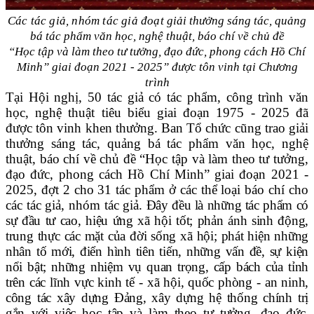
Các tác giả, nhóm tác giả đoạt
giải thưởng sáng tác, quảng
bá tác phẩm văn học, nghệ thuật, báo chí về chủ đề
“Học tập và làm theo tư tưởng, đạo đức, phong cách Hồ Chí
Minh” giai đoạn 2021 - 2025” được tôn vinh tại Chương
trình
Tại Hội nghị, 50 tác giả có tác phẩm, công trình văn
học, nghệ thuật tiêu biểu giai đoạn 1975 - 2025 đã
được tôn vinh khen thưởng. Ban Tổ chức cũng trao giải
thưởng sáng tác, quảng bá tác phẩm văn học, nghệ
thuật, báo chí về chủ đề “Học tập và làm theo tư tưởng,
đạo đức, phong cách Hồ Chí Minh” giai đoạn 2021 -
2025, đợt 2 cho 31 tác phẩm ở các thể loại báo chí cho
các tác giả, nhóm tác giả.
Đây đều là những tác phẩm có
sự đầu tư cao, hiệu ứng xã hội tốt; phản ánh sinh động,
trung thực các mặt của đời sống xã hội; phát hiện những
nhân tố mới, điển hình tiên tiến, những vấn đề, sự kiện
nổi bật; những nhiệm vụ quan trọng, cấp bách của tỉnh
trên các lĩnh vực kinh tế - xã hội, quốc phòng - an ninh,
công tác xây dựng Đảng, xây dựng hệ thống chính trị
gắn với việc học tập và làm theo tư tưởng, đạo đức,