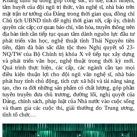
Khẳng định sự đóng góp công sức, trí tuệ, trách nhiệm,
tâm huyết của đội ngũ trí thức, văn nghệ sĩ
, nhà báo
trên
mặt trận tư tưởng của Đảng trong thời gian qua, đồng chí
Chủ tịch UBND tỉnh đề nghị thời gian tới,
cấp ủy, chính
quyền các cấp; cơ quan báo chí, văn hóa, truyền thông trên
địa bàn tỉnh cần
tiếp tục quan tâm dành nguồn lực đầu tư
phát triển văn học, nghệ thuật tỉnh Thái Nguyên tiên
tiến, đậm đà bản sắc dân tộc theo Nghị quyết số 23-
NQ/TW của Bộ Chính trị khóa X về tiếp tục xây dựng
và phát triển văn học, nghệ thuật trong thời kỳ mới.
Quá trình thực hiện, các cấp, các ngành cần tạo mọi
điều kiện thuận lợi cho đội ngũ văn nghệ sĩ, nhà báo
phát huy tính chủ động, tích cực xã hội và tài năng sáng
tạo,
cho ra đời những sản phẩm có chất lượng, góp phần
tuyên truyền đưa chủ trương, đường lối, nghị quyết của
Đảng, chính sách, pháp luật của Nhà nước vào cuộc sống
và tham gia các cuộc thi, giải thưởng do Trung ương,
tỉnh tổ chức…