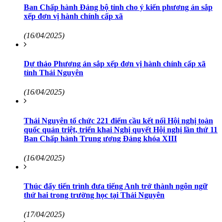
Ban Chấp hành Đảng bộ tỉnh cho ý kiến phương án sắp
xếp đơn vị hành chính cấp xã
(16/04/2025)
Dự thảo Phương án sắp xếp đơn vị hành chính cấp xã
tỉnh Thái Nguyên
(16/04/2025)
Thái Nguyên tổ chức 221 điểm cầu kết nối Hội nghị toàn
quốc quán triệt, triển khai Nghị quyết Hội nghị lần thứ 11
Ban Chấp hành Trung ương Đảng khóa XIII
(16/04/2025)
Thúc đẩy tiến trình đưa tiếng Anh trở thành ngôn ngữ
thứ hai trong trường học tại Thái Nguyên
(17/04/2025)