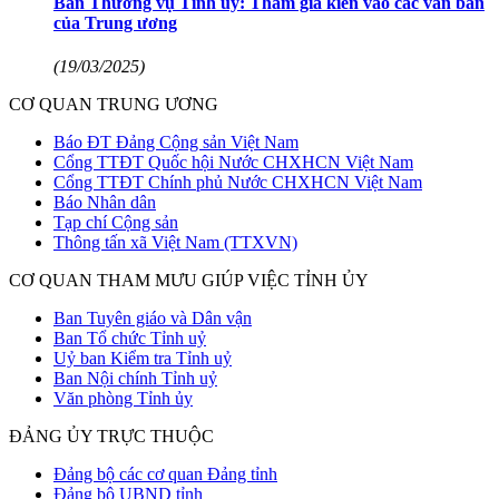
Ban Thường vụ Tỉnh ủy: Tham gia kiến vào các văn bản
của Trung ương
(19/03/2025)
CƠ QUAN TRUNG ƯƠNG
Báo ĐT Đảng Cộng sản Việt Nam
Cổng TTĐT Quốc hội Nước CHXHCN Việt Nam
Cổng TTĐT Chính phủ Nước CHXHCN Việt Nam
Báo Nhân dân
Tạp chí Cộng sản
Thông tấn xã Việt Nam (TTXVN)
CƠ QUAN THAM MƯU GIÚP VIỆC TỈNH ỦY
Ban Tuyên giáo và Dân vận
Ban Tổ chức Tỉnh uỷ
Uỷ ban Kiểm tra Tỉnh uỷ
Ban Nội chính Tỉnh uỷ
Văn phòng Tỉnh ủy
ĐẢNG ỦY TRỰC THUỘC
Đảng bộ các cơ quan Đảng tỉnh
Đảng bộ UBND tỉnh