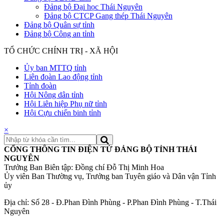
Đảng bộ Đại học Thái Nguyên
Đảng bộ CTCP Gang thép Thái Nguyên
Đảng bộ Quân sự tỉnh
Đảng bộ Công an tỉnh
TỔ CHỨC CHÍNH TRỊ - XÃ HỘI
Ủy ban MTTQ tỉnh
Liên đoàn Lao động tỉnh
Tỉnh đoàn
Hội Nông dân tỉnh
Hội Liên hiệp Phụ nữ tỉnh
Hội Cựu chiến binh tỉnh
×
CỔNG THÔNG TIN ĐIỆN TỬ ĐẢNG BỘ TỈNH THÁI
NGUYÊN
Trưởng Ban Biên tập: Đồng chí Đỗ Thị Minh Hoa
Ủy viên Ban Thường vụ, Trưởng ban Tuyên giáo và Dân vận Tỉnh
ủy
Địa chỉ: Số 28 - Đ.Phan Đình Phùng - P.Phan Đình Phùng - T.Thái
Nguyên