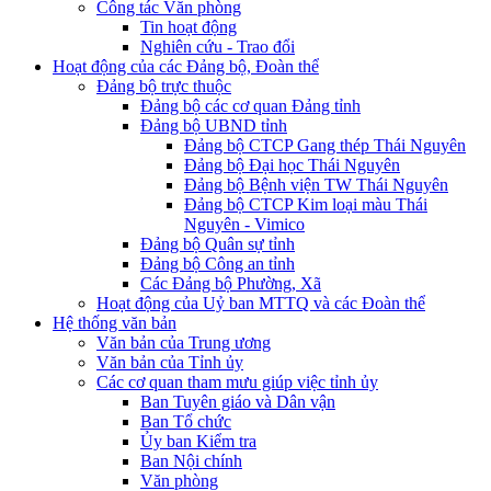
Công tác Văn phòng
Tin hoạt động
Nghiên cứu - Trao đổi
Hoạt động của các Đảng bộ, Đoàn thể
Đảng bộ trực thuộc
Đảng bộ các cơ quan Đảng tỉnh
Đảng bộ UBND tỉnh
Đảng bộ CTCP Gang thép Thái Nguyên
Đảng bộ Đại học Thái Nguyên
Đảng bộ Bệnh viện TW Thái Nguyên
Đảng bộ CTCP Kim loại màu Thái
Nguyên - Vimico
Đảng bộ Quân sự tỉnh
Đảng bộ Công an tỉnh
Các Đảng bộ Phường, Xã
Hoạt động của Uỷ ban MTTQ và các Đoàn thể
Hệ thống văn bản
Văn bản của Trung ương
Văn bản của Tỉnh ủy
Các cơ quan tham mưu giúp việc tỉnh ủy
Ban Tuyên giáo và Dân vận
Ban Tổ chức
Ủy ban Kiểm tra
Ban Nội chính
Văn phòng